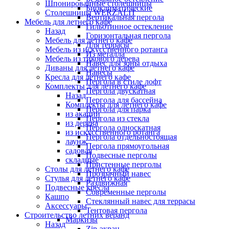
Шпонированные столешницы
Биоклиматические
Столешницы WERZALIT
Вертикальная пергола
Мебель для летнего кафе
Гильотинное остекление
Назад
Горизонтальная пергола
Мебель для летнего кафе
Для террасы
Мебель из искусственного ротанга
Из металла
Мебель из тикового дерева
Навес для зоны отдыха
Диваны для летнего кафе
Навесы
Кресла для летнего кафе
Пергола в стиле лофт
Комплекты для летнего кафе
Пергола двускатная
Назад
Пергола для бассейна
Комплекты для летнего кафе
Пергола для парка
из акации
Пергола из стекла
из дерева
Пергола односкатная
из искусственного ротанга
Пергола отдельностоящая
лаунж
Пергола прямоугольная
садовая
Подвесные перголы
складные
Пристенные перголы
Столы для летнего кафе
Прозрачный навес
Стулья для летнего кафе
Раздвижная
Подвесные кресла
Современные перголы
Кашпо
Стеклянный навес для террасы
Аксессуары
Тентовая пергола
Строительство летних веранд
Маркизы
Назад
Zip-экран