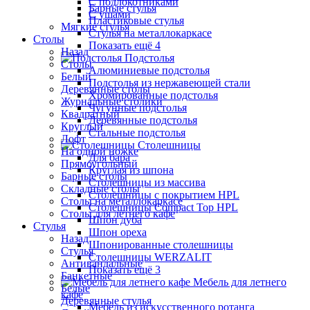
С подлокотниками
Барные стулья
С ушами
Пластиковые стулья
Мягкие стулья
Стулья на металлокаркасе
Столы
Показать ещё 4
Назад
Подстолья
Столы
Алюминиевые подстолья
Белый
Подстолья из нержавеющей стали
Деревянные столы
Хромированные подстолья
Журнальные столики
Чугунные подстолья
Квадратный
Деревянные подстолья
Круглый
Стальные подстолья
Лофт
Столешницы
На одной ножке
Для бара
Прямоугольный
Круглая из шпона
Барные столы
Столешницы из массива
Складные столы
Столешницы с покрытием HPL
Столы на металлокаркасе
Столешницы Сompact Top HPL
Столы для летнего кафе
Шпон дуба
Стулья
Шпон ореха
Назад
Шпонированные столешницы
Стулья
Столешницы WERZALIT
Антивандальные
Показать ещё 3
Банкетные
Мебель для летнего
Белые
кафе
Деревянные стулья
Мебель из искусственного ротанга