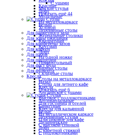
Кожзам
С ушами
Красные
Мягкие стулья
Лофт
Показать ещё 44
Модульные
Столы
На металлокаркасе
Белый
Угловой
Деревянные столы
Для банкетного зала
Журнальные столики
Для зоны ожидания
Квадратный
Для конференц залов
Круглый
Для кофеен
Лофт
Для пабов
На одной ножке
Для пиццерии
Прямоугольный
Для фаст фуда
Барные столы
Для фудкорта
Складные столы
Кресла
Столы на металлокаркасе
Назад
Столы для летнего кафе
Кресла
Показать ещё 6
Английское с ушами
Стулья
Высокое с подлокотниками
Антивандальные
Для гостиниц и отелей
Банкетные
Кресла для кальянной
Белые
На металлическом каркасе
Деревянные стулья
Пластиковое для кафе
Дизайнерские
С высокой спинкой
Лофт
С каретной стяжкой
С подлокотниками