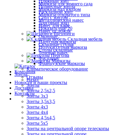
Пляжный зонт
Маркиза для зимнего сада
Подвесные зонты
Маркиза над входом
Раскладной зонт
Маркиза открытого типа
Стол с зонтом
Металлический навес
Торговый зонт
Навес для кафе
Показать ещё 20
Навес от дождя
Шезлонги
Оконные
Складная мебель
Парусная маркиза
Складные стулья
Полукассетная маркиза
Столы складные
Теневой навес
Перголы
Фасадные
Маркизы
Французские маркизы
Климатическое оборудование
Компания
Зонты
Отзывы
Назад
Новости и наши проекты
Зонты
Доставка
Зонты 2,5х2,5
Контакты
Зонты 3х3
Зонты 3,5х3,5
Зонты 4х3
Зонты 4х4
Зонты 4,5х4,5
Зонты 5х5
Зонты на центральной опоре телескопы
Зонты на центральной опоре