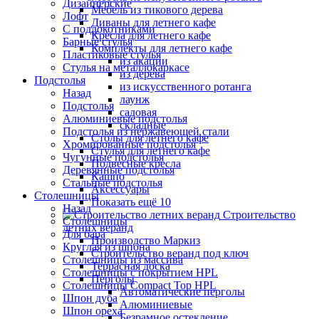
Дизайнерские
Мебель из тикового дерева
Лофт
Диваны для летнего кафе
С подлокотниками
Кресла для летнего кафе
Барные стулья
Комплекты для летнего кафе
Пластиковые стулья
из акации
Стулья на металлокаркасе
из дерева
Подстолья
из искусственного ротанга
Назад
лаунж
Подстолья
садовая
Алюминиевые подстолья
складные
Подстолья из нержавеющей стали
Столы для летнего кафе
Хромированные подстолья
Стулья для летнего кафе
Чугунные подстолья
Подвесные кресла
Деревянные подстолья
Кашпо
Стальные подстолья
Аксессуары
Столешницы
Показать ещё 10
Назад
Строительство
Столешницы
летних веранд
Для бара
Производство Маркиз
Круглая из шпона
Строительство веранд под ключ
Столешницы из массива
Террасная доска
Столешницы с покрытием HPL
Перголы
Столешницы Сompact Top HPL
Автоматические перголы
Шпон дуба
Алюминиевые
Шпон ореха
Безрамное остекление