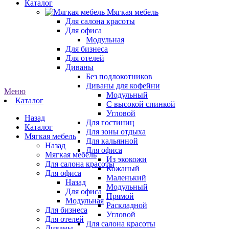
Каталог
Мягкая мебель
Для салона красоты
Для офиса
Модульная
Для бизнеса
Для отелей
Диваны
Без подлокотников
Диваны для кофейни
Меню
Модульный
Каталог
С высокой спинкой
Угловой
Назад
Для гостиниц
Каталог
Для зоны отдыха
Мягкая мебель
Для кальянной
Назад
Для офиса
Мягкая мебель
Из экокожи
Для салона красоты
Кожаный
Для офиса
Маленький
Назад
Модульный
Для офиса
Прямой
Модульная
Раскладной
Для бизнеса
Угловой
Для отелей
Для салона красоты
Диваны