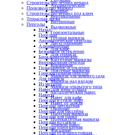
Строительство летних веранд
Автоматические
Производство Маркиз
Боковые
Строительство веранд под ключ
Вертикальные
Террасная доска
Витринные
Перголы
Выдвижные
Назад
Горизонтальные
Перголы
Готовая маркиза
Автоматические перголы
Двухсторонние
Алюминиевые
Для кафе
Безрамное остекление
Для террасы
Биоклиматические
Кассетные маркизы
Вертикальная пергола
Корзинная
Гильотинное остекление
Локтевые маркизы
Горизонтальная пергола
Маркиза для зимнего сада
Для террасы
Маркиза над входом
Из металла
Маркиза открытого типа
Навес для зоны отдыха
Металлический навес
Навесы
Навес для кафе
Пергола в стиле лофт
Навес от дождя
Пергола двускатная
Оконные
Пергола для бассейна
Парусная маркиза
Пергола для парка
Полукассетная маркиза
Пергола из стекла
Теневой навес
Пергола односкатная
Фасадные
Пергола отдельностоящая