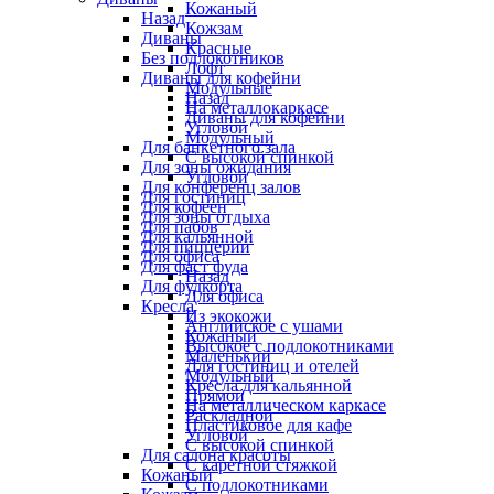
Кожаный
Назад
Кожзам
Диваны
Красные
Без подлокотников
Лофт
Диваны для кофейни
Модульные
Назад
На металлокаркасе
Диваны для кофейни
Угловой
Модульный
Для банкетного зала
С высокой спинкой
Для зоны ожидания
Угловой
Для конференц залов
Для гостиниц
Для кофеен
Для зоны отдыха
Для пабов
Для кальянной
Для пиццерии
Для офиса
Для фаст фуда
Назад
Для фудкорта
Для офиса
Кресла
Из экокожи
Английское с ушами
Кожаный
Высокое с подлокотниками
Маленький
Для гостиниц и отелей
Модульный
Кресла для кальянной
Прямой
На металлическом каркасе
Раскладной
Пластиковое для кафе
Угловой
С высокой спинкой
Для салона красоты
С каретной стяжкой
Кожаный
С подлокотниками