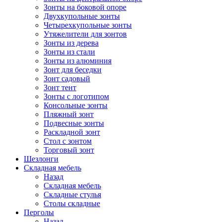
Зонты на боковой опоре
Двухкупольные зонты
Четырехкупольные зонты
Утяжелители для зонтов
Зонты из дерева
Зонты из стали
Зонты из алюминия
Зонт для беседки
Зонт садовый
Зонт тент
Зонты с логотипом
Консольные зонты
Пляжный зонт
Подвесные зонты
Раскладной зонт
Стол с зонтом
Торговый зонт
Шезлонги
Складная мебель
Назад
Складная мебель
Складные стулья
Столы складные
Перголы
Назад