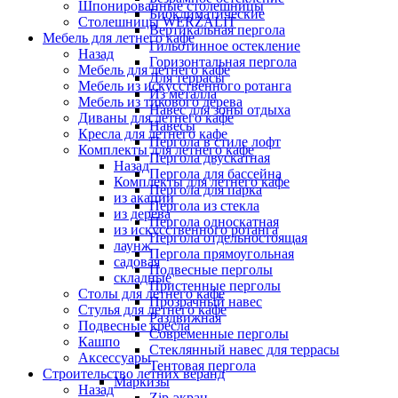
Шпонированные столешницы
Биоклиматические
Столешницы WERZALIT
Вертикальная пергола
Мебель для летнего кафе
Гильотинное остекление
Назад
Горизонтальная пергола
Мебель для летнего кафе
Для террасы
Мебель из искусственного ротанга
Из металла
Мебель из тикового дерева
Навес для зоны отдыха
Диваны для летнего кафе
Навесы
Кресла для летнего кафе
Пергола в стиле лофт
Комплекты для летнего кафе
Пергола двускатная
Назад
Пергола для бассейна
Комплекты для летнего кафе
Пергола для парка
из акации
Пергола из стекла
из дерева
Пергола односкатная
из искусственного ротанга
Пергола отдельностоящая
лаунж
Пергола прямоугольная
садовая
Подвесные перголы
складные
Пристенные перголы
Столы для летнего кафе
Прозрачный навес
Стулья для летнего кафе
Раздвижная
Подвесные кресла
Современные перголы
Кашпо
Стеклянный навес для террасы
Аксессуары
Тентовая пергола
Строительство летних веранд
Маркизы
Назад
Zip-экран