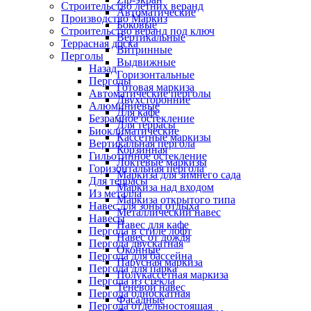
Строительство летних веранд
Автоматические
Производство Маркиз
Боковые
Строительство веранд под ключ
Вертикальные
Террасная доска
Витринные
Перголы
Выдвижные
Назад
Горизонтальные
Перголы
Готовая маркиза
Автоматические перголы
Двухсторонние
Алюминиевые
Для кафе
Безрамное остекление
Для террасы
Биоклиматические
Кассетные маркизы
Вертикальная пергола
Корзинная
Гильотинное остекление
Локтевые маркизы
Горизонтальная пергола
Маркиза для зимнего сада
Для террасы
Маркиза над входом
Из металла
Маркиза открытого типа
Навес для зоны отдыха
Металлический навес
Навесы
Навес для кафе
Пергола в стиле лофт
Навес от дождя
Пергола двускатная
Оконные
Пергола для бассейна
Парусная маркиза
Пергола для парка
Полукассетная маркиза
Пергола из стекла
Теневой навес
Пергола односкатная
Фасадные
Пергола отдельностоящая