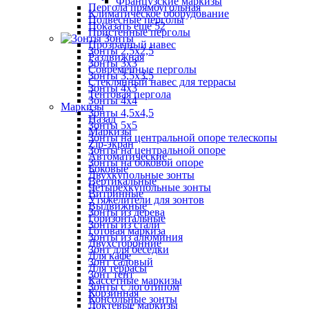
Французские маркизы
Пергола прямоугольная
Климатическое оборудование
Подвесные перголы
Показать ещё 52
Пристенные перголы
Зонты
Прозрачный навес
Зонты 2,5х2,5
Раздвижная
Зонты 3х3
Современные перголы
Зонты 3,5х3,5
Стеклянный навес для террасы
Зонты 4х3
Тентовая пергола
Зонты 4х4
Маркизы
Зонты 4,5х4,5
Назад
Зонты 5х5
Маркизы
Зонты на центральной опоре телескопы
Zip-экран
Зонты на центральной опоре
Автоматические
Зонты на боковой опоре
Боковые
Двухкупольные зонты
Вертикальные
Четырехкупольные зонты
Витринные
Утяжелители для зонтов
Выдвижные
Зонты из дерева
Горизонтальные
Зонты из стали
Готовая маркиза
Зонты из алюминия
Двухсторонние
Зонт для беседки
Для кафе
Зонт садовый
Для террасы
Зонт тент
Кассетные маркизы
Зонты с логотипом
Корзинная
Консольные зонты
Локтевые маркизы