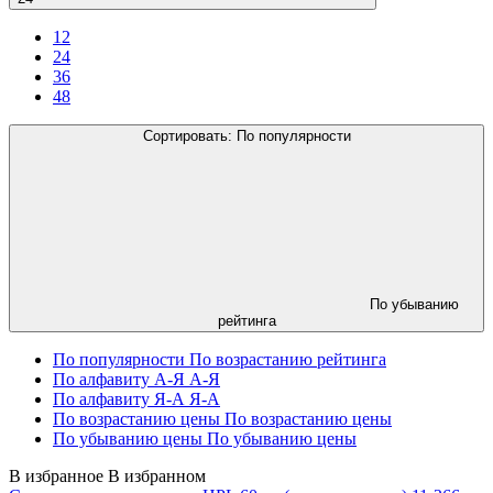
12
24
36
48
Сортировать:
По популярности
По убыванию
рейтинга
По популярности
По возрастанию рейтинга
По алфавиту А-Я
А-Я
По алфавиту Я-А
Я-А
По возрастанию цены
По возрастанию цены
По убыванию цены
По убыванию цены
В избранное
В избранном