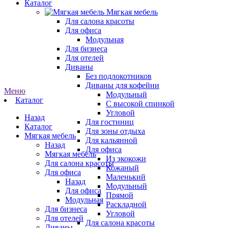
Каталог
Мягкая мебель
Для салона красоты
Для офиса
Модульная
Для бизнеса
Для отелей
Диваны
Без подлокотников
Диваны для кофейни
Меню
Модульный
Каталог
С высокой спинкой
Угловой
Назад
Для гостиниц
Каталог
Для зоны отдыха
Мягкая мебель
Для кальянной
Назад
Для офиса
Мягкая мебель
Из экокожи
Для салона красоты
Кожаный
Для офиса
Маленький
Назад
Модульный
Для офиса
Прямой
Модульная
Раскладной
Для бизнеса
Угловой
Для отелей
Для салона красоты
Диваны