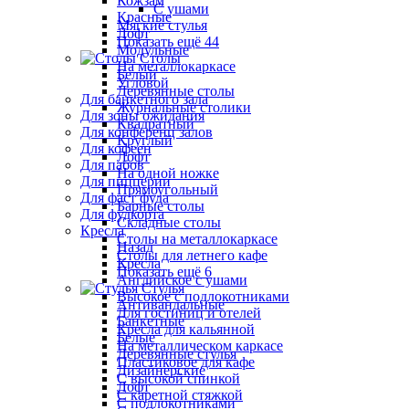
Кожзам
С ушами
Красные
Мягкие стулья
Лофт
Показать ещё 44
Модульные
Столы
На металлокаркасе
Белый
Угловой
Деревянные столы
Для банкетного зала
Журнальные столики
Для зоны ожидания
Квадратный
Для конференц залов
Круглый
Для кофеен
Лофт
Для пабов
На одной ножке
Для пиццерии
Прямоугольный
Для фаст фуда
Барные столы
Для фудкорта
Складные столы
Кресла
Столы на металлокаркасе
Назад
Столы для летнего кафе
Кресла
Показать ещё 6
Английское с ушами
Стулья
Высокое с подлокотниками
Антивандальные
Для гостиниц и отелей
Банкетные
Кресла для кальянной
Белые
На металлическом каркасе
Деревянные стулья
Пластиковое для кафе
Дизайнерские
С высокой спинкой
Лофт
С каретной стяжкой
С подлокотниками