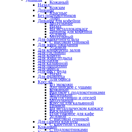
Кожаный
Назад
Кожзам
Диваны
Красные
Без подлокотников
Лофт
Диваны для кофейни
Модульные
Назад
На металлокаркасе
Диваны для кофейни
Угловой
Модульный
Для банкетного зала
С высокой спинкой
Для зоны ожидания
Угловой
Для конференц залов
Для гостиниц
Для кофеен
Для зоны отдыха
Для пабов
Для кальянной
Для пиццерии
Для офиса
Для фаст фуда
Назад
Для фудкорта
Для офиса
Кресла
Из экокожи
Английское с ушами
Кожаный
Высокое с подлокотниками
Маленький
Для гостиниц и отелей
Модульный
Кресла для кальянной
Прямой
На металлическом каркасе
Раскладной
Пластиковое для кафе
Угловой
С высокой спинкой
Для салона красоты
С каретной стяжкой
Кожаный
С подлокотниками