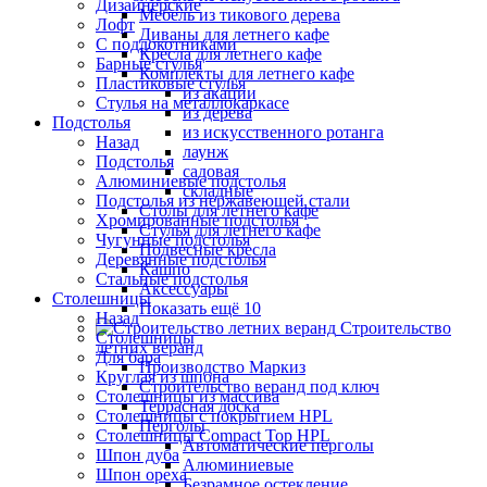
Дизайнерские
Мебель из тикового дерева
Лофт
Диваны для летнего кафе
С подлокотниками
Кресла для летнего кафе
Барные стулья
Комплекты для летнего кафе
Пластиковые стулья
из акации
Стулья на металлокаркасе
из дерева
Подстолья
из искусственного ротанга
Назад
лаунж
Подстолья
садовая
Алюминиевые подстолья
складные
Подстолья из нержавеющей стали
Столы для летнего кафе
Хромированные подстолья
Стулья для летнего кафе
Чугунные подстолья
Подвесные кресла
Деревянные подстолья
Кашпо
Стальные подстолья
Аксессуары
Столешницы
Показать ещё 10
Назад
Строительство
Столешницы
летних веранд
Для бара
Производство Маркиз
Круглая из шпона
Строительство веранд под ключ
Столешницы из массива
Террасная доска
Столешницы с покрытием HPL
Перголы
Столешницы Сompact Top HPL
Автоматические перголы
Шпон дуба
Алюминиевые
Шпон ореха
Безрамное остекление