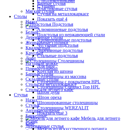
С подлокотниками
Барные стулья
С ушами
Пластиковые стулья
Мягкие стулья
Стулья на металлокаркасе
Столы
Показать ещё 4
Назад
Подстолья
Столы
Алюминиевые подстолья
Белый
Подстолья из нержавеющей стали
Деревянные столы
Хромированные подстолья
Журнальные столики
Чугунные подстолья
Квадратный
Деревянные подстолья
Круглый
Стальные подстолья
Лофт
Столешницы
На одной ножке
Для бара
Прямоугольный
Круглая из шпона
Барные столы
Столешницы из массива
Складные столы
Столешницы с покрытием HPL
Столы на металлокаркасе
Столешницы Сompact Top HPL
Столы для летнего кафе
Шпон дуба
Стулья
Шпон ореха
Назад
Шпонированные столешницы
Стулья
Столешницы WERZALIT
Антивандальные
Показать ещё 3
Банкетные
Мебель для летнего
Белые
кафе
Деревянные стулья
Мебель из искусственного ротанга