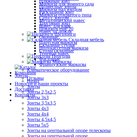
Пляжный зонт
Маркиза для зимнего сада
Подвесные зонты
Маркиза над входом
Раскладной зонт
Маркиза открытого типа
Стол с зонтом
Металлический навес
Торговый зонт
Навес для кафе
Показать ещё 20
Навес от дождя
Шезлонги
Оконные
Складная мебель
Парусная маркиза
Складные стулья
Полукассетная маркиза
Столы складные
Теневой навес
Перголы
Фасадные
Маркизы
Французские маркизы
Климатическое оборудование
Компания
Зонты
Отзывы
Назад
Новости и наши проекты
Зонты
Доставка
Зонты 2,5х2,5
Контакты
Зонты 3х3
Зонты 3,5х3,5
Зонты 4х3
Зонты 4х4
Зонты 4,5х4,5
Зонты 5х5
Зонты на центральной опоре телескопы
Зонты на центральной опоре