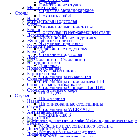
С ушами
Пластиковые стулья
Мягкие стулья
Стулья на металлокаркасе
Столы
Показать ещё 4
Назад
Подстолья
Столы
Алюминиевые подстолья
Белый
Подстолья из нержавеющей стали
Деревянные столы
Хромированные подстолья
Журнальные столики
Чугунные подстолья
Квадратный
Деревянные подстолья
Круглый
Стальные подстолья
Лофт
Столешницы
На одной ножке
Для бара
Прямоугольный
Круглая из шпона
Барные столы
Столешницы из массива
Складные столы
Столешницы с покрытием HPL
Столы на металлокаркасе
Столешницы Сompact Top HPL
Столы для летнего кафе
Шпон дуба
Стулья
Шпон ореха
Назад
Шпонированные столешницы
Стулья
Столешницы WERZALIT
Антивандальные
Показать ещё 3
Банкетные
Мебель для летнего каф
Белые
Мебель из искусственного ротанга
Деревянные стулья
Мебель из тикового дерева
Дизайнерские
Диваны для летнего кафе