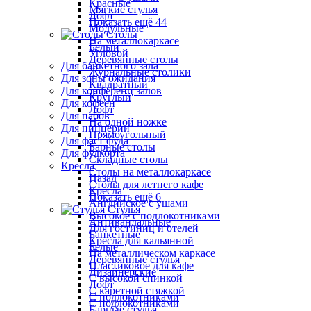
Красные
Мягкие стулья
Лофт
Показать ещё 44
Модульные
Столы
На металлокаркасе
Белый
Угловой
Деревянные столы
Для банкетного зала
Журнальные столики
Для зоны ожидания
Квадратный
Для конференц залов
Круглый
Для кофеен
Лофт
Для пабов
На одной ножке
Для пиццерии
Прямоугольный
Для фаст фуда
Барные столы
Для фудкорта
Складные столы
Кресла
Столы на металлокаркасе
Назад
Столы для летнего кафе
Кресла
Показать ещё 6
Английское с ушами
Стулья
Высокое с подлокотниками
Антивандальные
Для гостиниц и отелей
Банкетные
Кресла для кальянной
Белые
На металлическом каркасе
Деревянные стулья
Пластиковое для кафе
Дизайнерские
С высокой спинкой
Лофт
С каретной стяжкой
С подлокотниками
С подлокотниками
Барные стулья