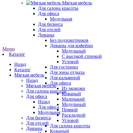
Мягкая мебель
Для салона красоты
Для офиса
Модульная
Для бизнеса
Для отелей
Диваны
Без подлокотников
Диваны для кофейни
Меню
Модульный
Каталог
С высокой спинкой
Угловой
Назад
Для гостиниц
Каталог
Для зоны отдыха
Мягкая мебель
Для кальянной
Назад
Для офиса
Мягкая мебель
Из экокожи
Для салона красоты
Кожаный
Для офиса
Маленький
Назад
Модульный
Для офиса
Прямой
Модульная
Раскладной
Для бизнеса
Угловой
Для отелей
Для салона красоты
Диваны
Кожаный