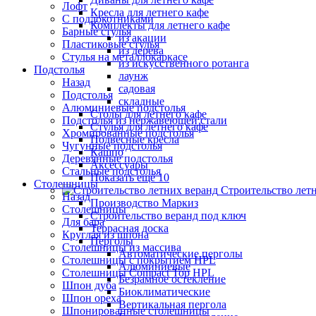
Лофт
Кресла для летнего кафе
С подлокотниками
Комплекты для летнего кафе
Барные стулья
из акации
Пластиковые стулья
из дерева
Стулья на металлокаркасе
из искусственного ротанга
Подстолья
лаунж
Назад
садовая
Подстолья
складные
Алюминиевые подстолья
Столы для летнего кафе
Подстолья из нержавеющей стали
Стулья для летнего кафе
Хромированные подстолья
Подвесные кресла
Чугунные подстолья
Кашпо
Деревянные подстолья
Аксессуары
Стальные подстолья
Показать ещё 10
Столешницы
Строительство лет
Назад
Производство Маркиз
Столешницы
Строительство веранд под ключ
Для бара
Террасная доска
Круглая из шпона
Перголы
Столешницы из массива
Автоматические перголы
Столешницы с покрытием HPL
Алюминиевые
Столешницы Сompact Top HPL
Безрамное остекление
Шпон дуба
Биоклиматические
Шпон ореха
Вертикальная пергола
Шпонированные столешницы