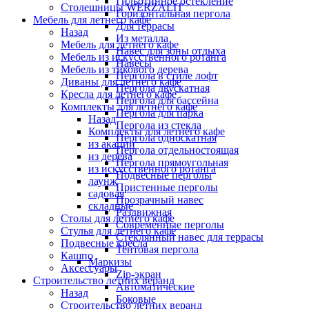
Гильотинное остекление
Столешницы WERZALIT
Горизонтальная пергола
Мебель для летнего кафе
Для террасы
Назад
Из металла
Мебель для летнего кафе
Навес для зоны отдыха
Мебель из искусственного ротанга
Навесы
Мебель из тикового дерева
Пергола в стиле лофт
Диваны для летнего кафе
Пергола двускатная
Кресла для летнего кафе
Пергола для бассейна
Комплекты для летнего кафе
Пергола для парка
Назад
Пергола из стекла
Комплекты для летнего кафе
Пергола односкатная
из акации
Пергола отдельностоящая
из дерева
Пергола прямоугольная
из искусственного ротанга
Подвесные перголы
лаунж
Пристенные перголы
садовая
Прозрачный навес
складные
Раздвижная
Столы для летнего кафе
Современные перголы
Стулья для летнего кафе
Стеклянный навес для террасы
Подвесные кресла
Тентовая пергола
Кашпо
Маркизы
Аксессуары
Zip-экран
Строительство летних веранд
Автоматические
Назад
Боковые
Строительство летних веранд