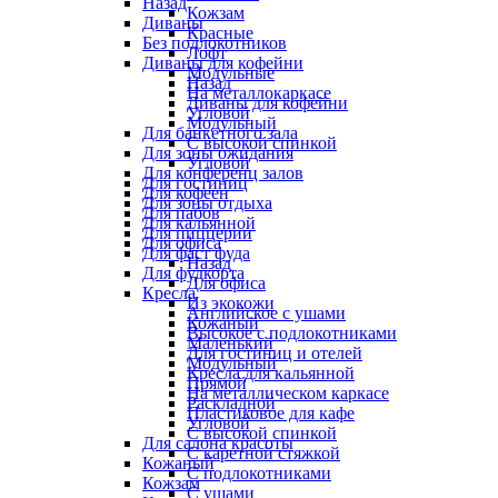
Назад
Кожзам
Диваны
Красные
Без подлокотников
Лофт
Диваны для кофейни
Модульные
Назад
На металлокаркасе
Диваны для кофейни
Угловой
Модульный
Для банкетного зала
С высокой спинкой
Для зоны ожидания
Угловой
Для конференц залов
Для гостиниц
Для кофеен
Для зоны отдыха
Для пабов
Для кальянной
Для пиццерии
Для офиса
Для фаст фуда
Назад
Для фудкорта
Для офиса
Кресла
Из экокожи
Английское с ушами
Кожаный
Высокое с подлокотниками
Маленький
Для гостиниц и отелей
Модульный
Кресла для кальянной
Прямой
На металлическом каркасе
Раскладной
Пластиковое для кафе
Угловой
С высокой спинкой
Для салона красоты
С каретной стяжкой
Кожаный
С подлокотниками
Кожзам
С ушами