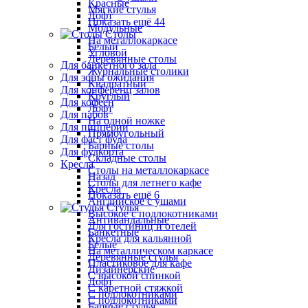
Красные
Мягкие стулья
Лофт
Показать ещё 44
Модульные
Столы
На металлокаркасе
Белый
Угловой
Деревянные столы
Для банкетного зала
Журнальные столики
Для зоны ожидания
Квадратный
Для конференц залов
Круглый
Для кофеен
Лофт
Для пабов
На одной ножке
Для пиццерии
Прямоугольный
Для фаст фуда
Барные столы
Для фудкорта
Складные столы
Кресла
Столы на металлокаркасе
Назад
Столы для летнего кафе
Кресла
Показать ещё 6
Английское с ушами
Стулья
Высокое с подлокотниками
Антивандальные
Для гостиниц и отелей
Банкетные
Кресла для кальянной
Белые
На металлическом каркасе
Деревянные стулья
Пластиковое для кафе
Дизайнерские
С высокой спинкой
Лофт
С каретной стяжкой
С подлокотниками
С подлокотниками
Барные стулья