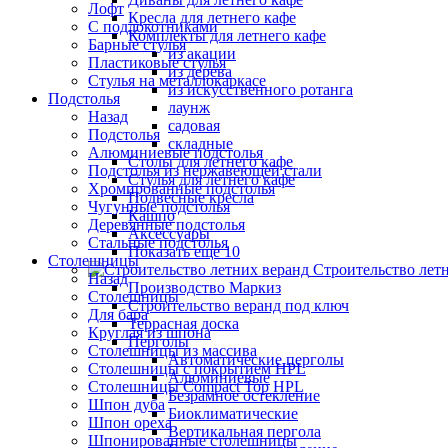
Лофт
Кресла для летнего кафе
С подлокотниками
Комплекты для летнего кафе
Барные стулья
из акации
Пластиковые стулья
из дерева
Стулья на металлокаркасе
из искусственного ротанга
Подстолья
лаунж
Назад
садовая
Подстолья
складные
Алюминиевые подстолья
Столы для летнего кафе
Подстолья из нержавеющей стали
Стулья для летнего кафе
Хромированные подстолья
Подвесные кресла
Чугунные подстолья
Кашпо
Деревянные подстолья
Аксессуары
Стальные подстолья
Показать ещё 10
Столешницы
Строительство лет
Назад
Производство Маркиз
Столешницы
Строительство веранд под ключ
Для бара
Террасная доска
Круглая из шпона
Перголы
Столешницы из массива
Автоматические перголы
Столешницы с покрытием HPL
Алюминиевые
Столешницы Сompact Top HPL
Безрамное остекление
Шпон дуба
Биоклиматические
Шпон ореха
Вертикальная пергола
Шпонированные столешницы