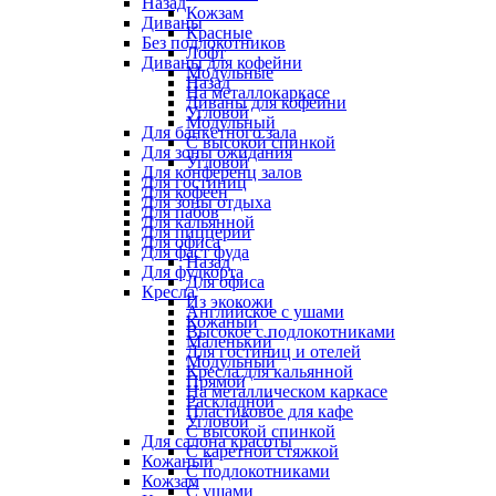
Назад
Кожзам
Диваны
Красные
Без подлокотников
Лофт
Диваны для кофейни
Модульные
Назад
На металлокаркасе
Диваны для кофейни
Угловой
Модульный
Для банкетного зала
С высокой спинкой
Для зоны ожидания
Угловой
Для конференц залов
Для гостиниц
Для кофеен
Для зоны отдыха
Для пабов
Для кальянной
Для пиццерии
Для офиса
Для фаст фуда
Назад
Для фудкорта
Для офиса
Кресла
Из экокожи
Английское с ушами
Кожаный
Высокое с подлокотниками
Маленький
Для гостиниц и отелей
Модульный
Кресла для кальянной
Прямой
На металлическом каркасе
Раскладной
Пластиковое для кафе
Угловой
С высокой спинкой
Для салона красоты
С каретной стяжкой
Кожаный
С подлокотниками
Кожзам
С ушами