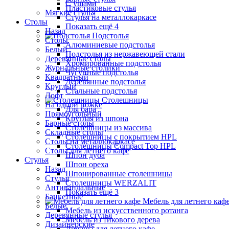
С ушами
Пластиковые стулья
Мягкие стулья
Стулья на металлокаркасе
Столы
Показать ещё 4
Назад
Подстолья
Столы
Алюминиевые подстолья
Белый
Подстолья из нержавеющей стали
Деревянные столы
Хромированные подстолья
Журнальные столики
Чугунные подстолья
Квадратный
Деревянные подстолья
Круглый
Стальные подстолья
Лофт
Столешницы
На одной ножке
Для бара
Прямоугольный
Круглая из шпона
Барные столы
Столешницы из массива
Складные столы
Столешницы с покрытием HPL
Столы на металлокаркасе
Столешницы Сompact Top HPL
Столы для летнего кафе
Шпон дуба
Стулья
Шпон ореха
Назад
Шпонированные столешницы
Стулья
Столешницы WERZALIT
Антивандальные
Показать ещё 3
Банкетные
Мебель для летнего каф
Белые
Мебель из искусственного ротанга
Деревянные стулья
Мебель из тикового дерева
Дизайнерские
Диваны для летнего кафе