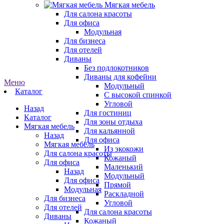
Мягкая мебель
Для салона красоты
Для офиса
Модульная
Для бизнеса
Для отелей
Диваны
Без подлокотников
Диваны для кофейни
Меню
Модульный
Каталог
С высокой спинкой
Угловой
Назад
Для гостиниц
Каталог
Для зоны отдыха
Мягкая мебель
Для кальянной
Назад
Для офиса
Мягкая мебель
Из экокожи
Для салона красоты
Кожаный
Для офиса
Маленький
Назад
Модульный
Для офиса
Прямой
Модульная
Раскладной
Для бизнеса
Угловой
Для отелей
Для салона красоты
Диваны
Кожаный