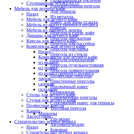
Гильотинное остекление
Столешницы WERZALIT
Горизонтальная пергола
Мебель для летнего кафе
Для террасы
Назад
Из металла
Мебель для летнего кафе
Навес для зоны отдыха
Мебель из искусственного ротанга
Навесы
Мебель из тикового дерева
Пергола в стиле лофт
Диваны для летнего кафе
Пергола двускатная
Кресла для летнего кафе
Пергола для бассейна
Комплекты для летнего кафе
Пергола для парка
Назад
Пергола из стекла
Комплекты для летнего кафе
Пергола односкатная
из акации
Пергола отдельностоящая
из дерева
Пергола прямоугольная
из искусственного ротанга
Подвесные перголы
лаунж
Пристенные перголы
садовая
Прозрачный навес
складные
Раздвижная
Столы для летнего кафе
Современные перголы
Стулья для летнего кафе
Стеклянный навес для террасы
Подвесные кресла
Тентовая пергола
Кашпо
Маркизы
Аксессуары
Zip-экран
Строительство летних веранд
Автоматические
Назад
Боковые
Строительство летних веранд