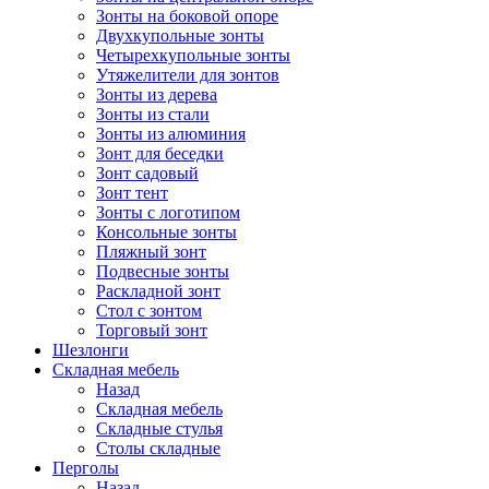
Зонты на боковой опоре
Двухкупольные зонты
Четырехкупольные зонты
Утяжелители для зонтов
Зонты из дерева
Зонты из стали
Зонты из алюминия
Зонт для беседки
Зонт садовый
Зонт тент
Зонты с логотипом
Консольные зонты
Пляжный зонт
Подвесные зонты
Раскладной зонт
Стол с зонтом
Торговый зонт
Шезлонги
Складная мебель
Назад
Складная мебель
Складные стулья
Столы складные
Перголы
Назад