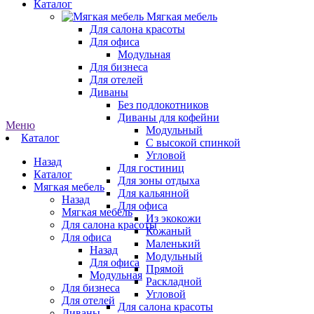
Каталог
Мягкая мебель
Для салона красоты
Для офиса
Модульная
Для бизнеса
Для отелей
Диваны
Без подлокотников
Диваны для кофейни
Меню
Модульный
Каталог
С высокой спинкой
Угловой
Назад
Для гостиниц
Каталог
Для зоны отдыха
Мягкая мебель
Для кальянной
Назад
Для офиса
Мягкая мебель
Из экокожи
Для салона красоты
Кожаный
Для офиса
Маленький
Назад
Модульный
Для офиса
Прямой
Модульная
Раскладной
Для бизнеса
Угловой
Для отелей
Для салона красоты
Диваны