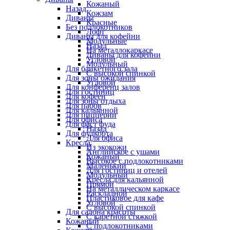
Кожаный
Назад
Кожзам
Диваны
Красные
Без подлокотников
Лофт
Диваны для кофейни
Модульные
Назад
На металлокаркасе
Диваны для кофейни
Угловой
Модульный
Для банкетного зала
С высокой спинкой
Для зоны ожидания
Угловой
Для конференц залов
Для гостиниц
Для кофеен
Для зоны отдыха
Для пабов
Для кальянной
Для пиццерии
Для офиса
Для фаст фуда
Назад
Для фудкорта
Для офиса
Кресла
Из экокожи
Английское с ушами
Кожаный
Высокое с подлокотниками
Маленький
Для гостиниц и отелей
Модульный
Кресла для кальянной
Прямой
На металлическом каркасе
Раскладной
Пластиковое для кафе
Угловой
С высокой спинкой
Для салона красоты
С каретной стяжкой
Кожаный
С подлокотниками