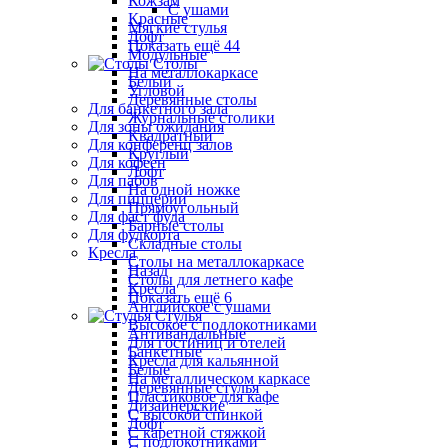
Кожзам
С ушами
Красные
Мягкие стулья
Лофт
Показать ещё 44
Модульные
Столы
На металлокаркасе
Белый
Угловой
Деревянные столы
Для банкетного зала
Журнальные столики
Для зоны ожидания
Квадратный
Для конференц залов
Круглый
Для кофеен
Лофт
Для пабов
На одной ножке
Для пиццерии
Прямоугольный
Для фаст фуда
Барные столы
Для фудкорта
Складные столы
Кресла
Столы на металлокаркасе
Назад
Столы для летнего кафе
Кресла
Показать ещё 6
Английское с ушами
Стулья
Высокое с подлокотниками
Антивандальные
Для гостиниц и отелей
Банкетные
Кресла для кальянной
Белые
На металлическом каркасе
Деревянные стулья
Пластиковое для кафе
Дизайнерские
С высокой спинкой
Лофт
С каретной стяжкой
С подлокотниками