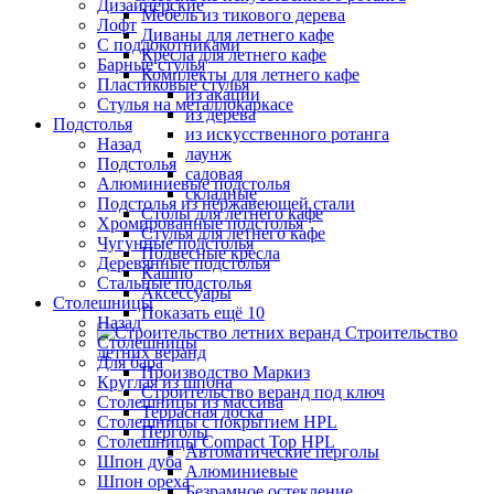
Дизайнерские
Мебель из тикового дерева
Лофт
Диваны для летнего кафе
С подлокотниками
Кресла для летнего кафе
Барные стулья
Комплекты для летнего кафе
Пластиковые стулья
из акации
Стулья на металлокаркасе
из дерева
Подстолья
из искусственного ротанга
Назад
лаунж
Подстолья
садовая
Алюминиевые подстолья
складные
Подстолья из нержавеющей стали
Столы для летнего кафе
Хромированные подстолья
Стулья для летнего кафе
Чугунные подстолья
Подвесные кресла
Деревянные подстолья
Кашпо
Стальные подстолья
Аксессуары
Столешницы
Показать ещё 10
Назад
Строительство
Столешницы
летних веранд
Для бара
Производство Маркиз
Круглая из шпона
Строительство веранд под ключ
Столешницы из массива
Террасная доска
Столешницы с покрытием HPL
Перголы
Столешницы Сompact Top HPL
Автоматические перголы
Шпон дуба
Алюминиевые
Шпон ореха
Безрамное остекление