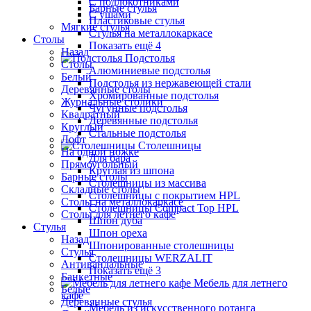
С подлокотниками
Барные стулья
С ушами
Пластиковые стулья
Мягкие стулья
Стулья на металлокаркасе
Столы
Показать ещё 4
Назад
Подстолья
Столы
Алюминиевые подстолья
Белый
Подстолья из нержавеющей стали
Деревянные столы
Хромированные подстолья
Журнальные столики
Чугунные подстолья
Квадратный
Деревянные подстолья
Круглый
Стальные подстолья
Лофт
Столешницы
На одной ножке
Для бара
Прямоугольный
Круглая из шпона
Барные столы
Столешницы из массива
Складные столы
Столешницы с покрытием HPL
Столы на металлокаркасе
Столешницы Сompact Top HPL
Столы для летнего кафе
Шпон дуба
Стулья
Шпон ореха
Назад
Шпонированные столешницы
Стулья
Столешницы WERZALIT
Антивандальные
Показать ещё 3
Банкетные
Мебель для летнего
Белые
кафе
Деревянные стулья
Мебель из искусственного ротанга