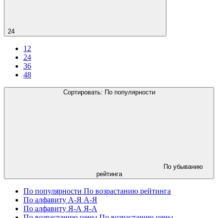
24
12
24
36
48
Сортировать:
По популярности
По убыванию
рейтинга
По популярности
По возрастанию рейтинга
По алфавиту А-Я
А-Я
По алфавиту Я-А
Я-А
По возрастанию цены
По возрастанию цены