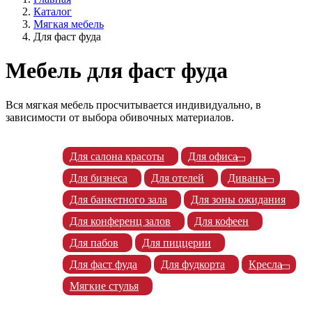
Каталог
Мягкая мебель
Для фаст фуда
Мебель для фаст фуда
Вся мягкая мебель просчитывается индивидуально, в
зависимости от выбора обивочных материалов.
Для салона красоты
Для офиса
Для бизнеса
Для отелей
Диваны
Для банкетного зала
Для зоны ожидания
Для конференц залов
Для кофеен
Для пабов
Для пиццерии
Для фаст фуда
Для фудкорта
Кресла
Мягкие стулья