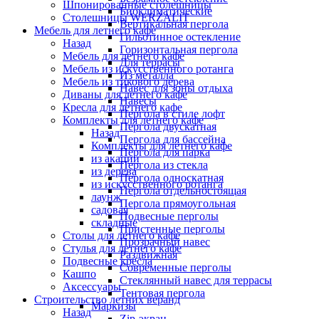
Шпонированные столешницы
Биоклиматические
Столешницы WERZALIT
Вертикальная пергола
Мебель для летнего кафе
Гильотинное остекление
Назад
Горизонтальная пергола
Мебель для летнего кафе
Для террасы
Мебель из искусственного ротанга
Из металла
Мебель из тикового дерева
Навес для зоны отдыха
Диваны для летнего кафе
Навесы
Кресла для летнего кафе
Пергола в стиле лофт
Комплекты для летнего кафе
Пергола двускатная
Назад
Пергола для бассейна
Комплекты для летнего кафе
Пергола для парка
из акации
Пергола из стекла
из дерева
Пергола односкатная
из искусственного ротанга
Пергола отдельностоящая
лаунж
Пергола прямоугольная
садовая
Подвесные перголы
складные
Пристенные перголы
Столы для летнего кафе
Прозрачный навес
Стулья для летнего кафе
Раздвижная
Подвесные кресла
Современные перголы
Кашпо
Стеклянный навес для террасы
Аксессуары
Тентовая пергола
Строительство летних веранд
Маркизы
Назад
Zip-экран