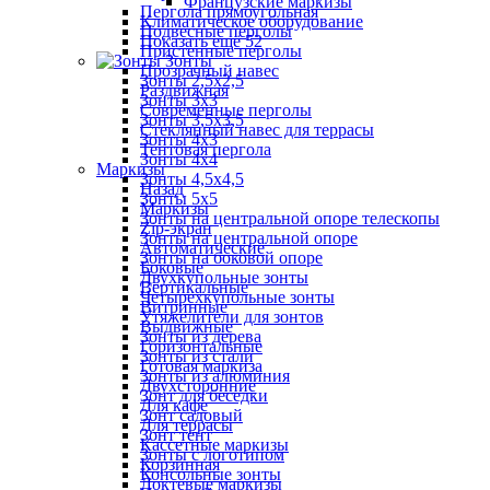
Французские маркизы
Пергола прямоугольная
Климатическое оборудование
Подвесные перголы
Показать ещё 52
Пристенные перголы
Зонты
Прозрачный навес
Зонты 2,5х2,5
Раздвижная
Зонты 3х3
Современные перголы
Зонты 3,5х3,5
Стеклянный навес для террасы
Зонты 4х3
Тентовая пергола
Зонты 4х4
Маркизы
Зонты 4,5х4,5
Назад
Зонты 5х5
Маркизы
Зонты на центральной опоре телескопы
Zip-экран
Зонты на центральной опоре
Автоматические
Зонты на боковой опоре
Боковые
Двухкупольные зонты
Вертикальные
Четырехкупольные зонты
Витринные
Утяжелители для зонтов
Выдвижные
Зонты из дерева
Горизонтальные
Зонты из стали
Готовая маркиза
Зонты из алюминия
Двухсторонние
Зонт для беседки
Для кафе
Зонт садовый
Для террасы
Зонт тент
Кассетные маркизы
Зонты с логотипом
Корзинная
Консольные зонты
Локтевые маркизы