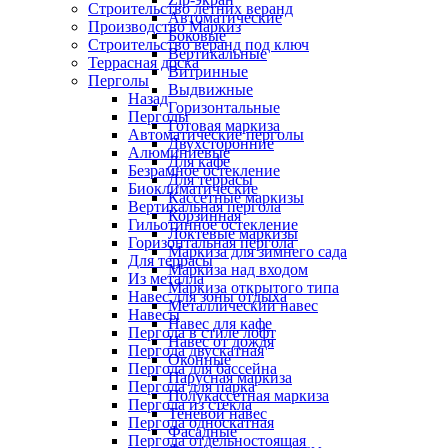
Строительство летних веранд
Автоматические
Производство Маркиз
Боковые
Строительство веранд под ключ
Вертикальные
Террасная доска
Витринные
Перголы
Выдвижные
Назад
Горизонтальные
Перголы
Готовая маркиза
Автоматические перголы
Двухсторонние
Алюминиевые
Для кафе
Безрамное остекление
Для террасы
Биоклиматические
Кассетные маркизы
Вертикальная пергола
Корзинная
Гильотинное остекление
Локтевые маркизы
Горизонтальная пергола
Маркиза для зимнего сада
Для террасы
Маркиза над входом
Из металла
Маркиза открытого типа
Навес для зоны отдыха
Металлический навес
Навесы
Навес для кафе
Пергола в стиле лофт
Навес от дождя
Пергола двускатная
Оконные
Пергола для бассейна
Парусная маркиза
Пергола для парка
Полукассетная маркиза
Пергола из стекла
Теневой навес
Пергола односкатная
Фасадные
Пергола отдельностоящая