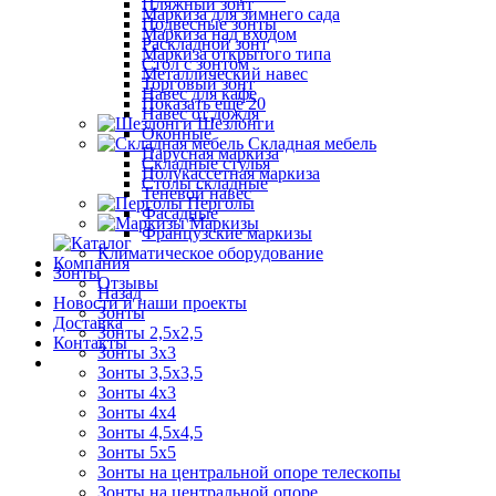
Пляжный зонт
Маркиза для зимнего сада
Подвесные зонты
Маркиза над входом
Раскладной зонт
Маркиза открытого типа
Стол с зонтом
Металлический навес
Торговый зонт
Навес для кафе
Показать ещё 20
Навес от дождя
Шезлонги
Оконные
Складная мебель
Парусная маркиза
Складные стулья
Полукассетная маркиза
Столы складные
Теневой навес
Перголы
Фасадные
Маркизы
Французские маркизы
Климатическое оборудование
Компания
Зонты
Отзывы
Назад
Новости и наши проекты
Зонты
Доставка
Зонты 2,5х2,5
Контакты
Зонты 3х3
Зонты 3,5х3,5
Зонты 4х3
Зонты 4х4
Зонты 4,5х4,5
Зонты 5х5
Зонты на центральной опоре телескопы
Зонты на центральной опоре