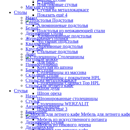
С ушами
Пластиковые стулья
Мягкие стулья
Стулья на металлокаркасе
Столы
Показать ещё 4
Назад
Подстолья
Столы
Алюминиевые подстолья
Белый
Подстолья из нержавеющей стали
Деревянные столы
Хромированные подстолья
Журнальные столики
Чугунные подстолья
Квадратный
Деревянные подстолья
Круглый
Стальные подстолья
Лофт
Столешницы
На одной ножке
Для бара
Прямоугольный
Круглая из шпона
Барные столы
Столешницы из массива
Складные столы
Столешницы с покрытием HPL
Столы на металлокаркасе
Столешницы Сompact Top HPL
Столы для летнего кафе
Шпон дуба
Стулья
Шпон ореха
Назад
Шпонированные столешницы
Стулья
Столешницы WERZALIT
Антивандальные
Показать ещё 3
Банкетные
Мебель для летнего каф
Белые
Мебель из искусственного ротанга
Деревянные стулья
Мебель из тикового дерева
Дизайнерские
Диваны для летнего кафе