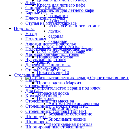
Лофт
Кресла для летнего кафе
С подлокотниками
Комплекты для летнего кафе
Барные стулья
из акации
Пластиковые стулья
из дерева
Стулья на металлокаркасе
из искусственного ротанга
Подстолья
лаунж
Назад
садовая
Подстолья
складные
Алюминиевые подстолья
Столы для летнего кафе
Подстолья из нержавеющей стали
Стулья для летнего кафе
Хромированные подстолья
Подвесные кресла
Чугунные подстолья
Кашпо
Деревянные подстолья
Аксессуары
Стальные подстолья
Показать ещё 10
Столешницы
Строительство лет
Назад
Производство Маркиз
Столешницы
Строительство веранд под ключ
Для бара
Террасная доска
Круглая из шпона
Перголы
Столешницы из массива
Автоматические перголы
Столешницы с покрытием HPL
Алюминиевые
Столешницы Сompact Top HPL
Безрамное остекление
Шпон дуба
Биоклиматические
Шпон ореха
Вертикальная пергола
Шпонированные столешницы