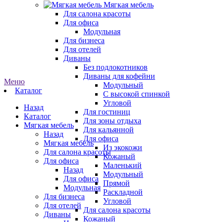
Мягкая мебель
Для салона красоты
Для офиса
Модульная
Для бизнеса
Для отелей
Диваны
Без подлокотников
Диваны для кофейни
Меню
Модульный
Каталог
С высокой спинкой
Угловой
Назад
Для гостиниц
Каталог
Для зоны отдыха
Мягкая мебель
Для кальянной
Назад
Для офиса
Мягкая мебель
Из экокожи
Для салона красоты
Кожаный
Для офиса
Маленький
Назад
Модульный
Для офиса
Прямой
Модульная
Раскладной
Для бизнеса
Угловой
Для отелей
Для салона красоты
Диваны
Кожаный