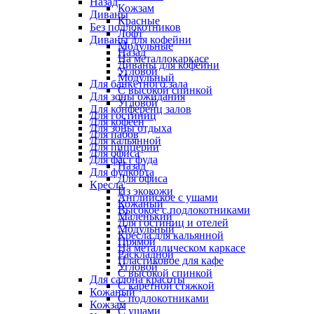
Назад
Кожзам
Диваны
Красные
Без подлокотников
Лофт
Диваны для кофейни
Модульные
Назад
На металлокаркасе
Диваны для кофейни
Угловой
Модульный
Для банкетного зала
С высокой спинкой
Для зоны ожидания
Угловой
Для конференц залов
Для гостиниц
Для кофеен
Для зоны отдыха
Для пабов
Для кальянной
Для пиццерии
Для офиса
Для фаст фуда
Назад
Для фудкорта
Для офиса
Кресла
Из экокожи
Английское с ушами
Кожаный
Высокое с подлокотниками
Маленький
Для гостиниц и отелей
Модульный
Кресла для кальянной
Прямой
На металлическом каркасе
Раскладной
Пластиковое для кафе
Угловой
С высокой спинкой
Для салона красоты
С каретной стяжкой
Кожаный
С подлокотниками
Кожзам
С ушами