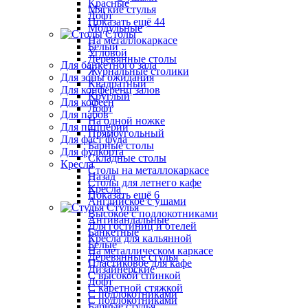
Красные
Мягкие стулья
Лофт
Показать ещё 44
Модульные
Столы
На металлокаркасе
Белый
Угловой
Деревянные столы
Для банкетного зала
Журнальные столики
Для зоны ожидания
Квадратный
Для конференц залов
Круглый
Для кофеен
Лофт
Для пабов
На одной ножке
Для пиццерии
Прямоугольный
Для фаст фуда
Барные столы
Для фудкорта
Складные столы
Кресла
Столы на металлокаркасе
Назад
Столы для летнего кафе
Кресла
Показать ещё 6
Английское с ушами
Стулья
Высокое с подлокотниками
Антивандальные
Для гостиниц и отелей
Банкетные
Кресла для кальянной
Белые
На металлическом каркасе
Деревянные стулья
Пластиковое для кафе
Дизайнерские
С высокой спинкой
Лофт
С каретной стяжкой
С подлокотниками
С подлокотниками
Барные стулья