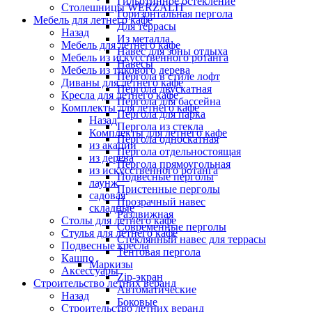
Гильотинное остекление
Столешницы WERZALIT
Горизонтальная пергола
Мебель для летнего кафе
Для террасы
Назад
Из металла
Мебель для летнего кафе
Навес для зоны отдыха
Мебель из искусственного ротанга
Навесы
Мебель из тикового дерева
Пергола в стиле лофт
Диваны для летнего кафе
Пергола двускатная
Кресла для летнего кафе
Пергола для бассейна
Комплекты для летнего кафе
Пергола для парка
Назад
Пергола из стекла
Комплекты для летнего кафе
Пергола односкатная
из акации
Пергола отдельностоящая
из дерева
Пергола прямоугольная
из искусственного ротанга
Подвесные перголы
лаунж
Пристенные перголы
садовая
Прозрачный навес
складные
Раздвижная
Столы для летнего кафе
Современные перголы
Стулья для летнего кафе
Стеклянный навес для террасы
Подвесные кресла
Тентовая пергола
Кашпо
Маркизы
Аксессуары
Zip-экран
Строительство летних веранд
Автоматические
Назад
Боковые
Строительство летних веранд