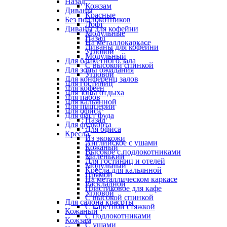
Назад
Кожзам
Диваны
Красные
Без подлокотников
Лофт
Диваны для кофейни
Модульные
Назад
На металлокаркасе
Диваны для кофейни
Угловой
Модульный
Для банкетного зала
С высокой спинкой
Для зоны ожидания
Угловой
Для конференц залов
Для гостиниц
Для кофеен
Для зоны отдыха
Для пабов
Для кальянной
Для пиццерии
Для офиса
Для фаст фуда
Назад
Для фудкорта
Для офиса
Кресла
Из экокожи
Английское с ушами
Кожаный
Высокое с подлокотниками
Маленький
Для гостиниц и отелей
Модульный
Кресла для кальянной
Прямой
На металлическом каркасе
Раскладной
Пластиковое для кафе
Угловой
С высокой спинкой
Для салона красоты
С каретной стяжкой
Кожаный
С подлокотниками
Кожзам
С ушами