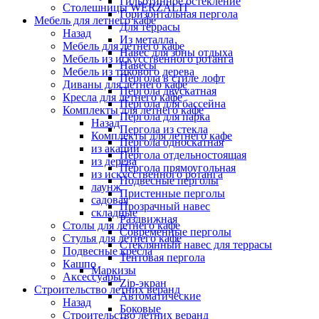
Гильотинное остекление
Столешницы WERZALIT
Горизонтальная пергола
Мебель для летнего кафе
Для террасы
Назад
Из металла
Мебель для летнего кафе
Навес для зоны отдыха
Мебель из искусственного ротанга
Навесы
Мебель из тикового дерева
Пергола в стиле лофт
Диваны для летнего кафе
Пергола двускатная
Кресла для летнего кафе
Пергола для бассейна
Комплекты для летнего кафе
Пергола для парка
Назад
Пергола из стекла
Комплекты для летнего кафе
Пергола односкатная
из акации
Пергола отдельностоящая
из дерева
Пергола прямоугольная
из искусственного ротанга
Подвесные перголы
лаунж
Пристенные перголы
садовая
Прозрачный навес
складные
Раздвижная
Столы для летнего кафе
Современные перголы
Стулья для летнего кафе
Стеклянный навес для террасы
Подвесные кресла
Тентовая пергола
Кашпо
Маркизы
Аксессуары
Zip-экран
Строительство летних веранд
Автоматические
Назад
Боковые
Строительство летних веранд