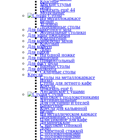
Красные
Мягкие стулья
Лофт
Показать ещё 44
Модульные
Столы
На металлокаркасе
Белый
Угловой
Деревянные столы
Для банкетного зала
Журнальные столики
Для зоны ожидания
Квадратный
Для конференц залов
Круглый
Для кофеен
Лофт
Для пабов
На одной ножке
Для пиццерии
Прямоугольный
Для фаст фуда
Барные столы
Для фудкорта
Складные столы
Кресла
Столы на металлокаркасе
Назад
Столы для летнего кафе
Кресла
Показать ещё 6
Английское с ушами
Стулья
Высокое с подлокотниками
Антивандальные
Для гостиниц и отелей
Банкетные
Кресла для кальянной
Белые
На металлическом каркасе
Деревянные стулья
Пластиковое для кафе
Дизайнерские
С высокой спинкой
Лофт
С каретной стяжкой
С подлокотниками
С подлокотниками
Барные стулья