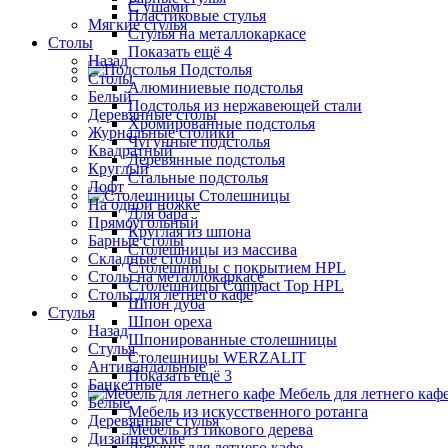
С ушами
Пластиковые стулья
Мягкие стулья
Стулья на металлокаркасе
Столы
Показать ещё 4
Назад
Подстолья
Столы
Алюминиевые подстолья
Белый
Подстолья из нержавеющей стали
Деревянные столы
Хромированные подстолья
Журнальные столики
Чугунные подстолья
Квадратный
Деревянные подстолья
Круглый
Стальные подстолья
Лофт
Столешницы
На одной ножке
Для бара
Прямоугольный
Круглая из шпона
Барные столы
Столешницы из массива
Складные столы
Столешницы с покрытием HPL
Столы на металлокаркасе
Столешницы Сompact Top HPL
Столы для летнего кафе
Шпон дуба
Стулья
Шпон ореха
Назад
Шпонированные столешницы
Стулья
Столешницы WERZALIT
Антивандальные
Показать ещё 3
Банкетные
Мебель для летнего каф
Белые
Мебель из искусственного ротанга
Деревянные стулья
Мебель из тикового дерева
Дизайнерские
Диваны для летнего кафе