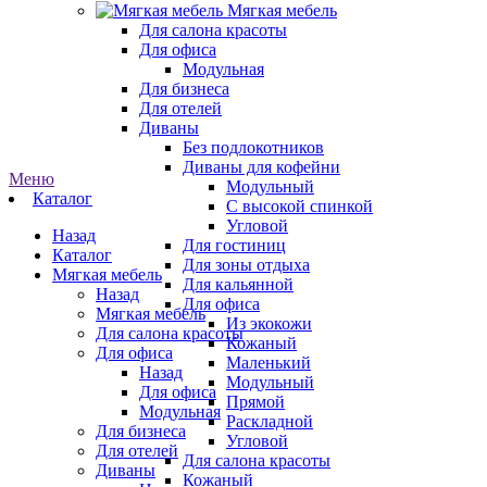
Мягкая мебель
Для салона красоты
Для офиса
Модульная
Для бизнеса
Для отелей
Диваны
Без подлокотников
Диваны для кофейни
Меню
Модульный
Каталог
С высокой спинкой
Угловой
Назад
Для гостиниц
Каталог
Для зоны отдыха
Мягкая мебель
Для кальянной
Назад
Для офиса
Мягкая мебель
Из экокожи
Для салона красоты
Кожаный
Для офиса
Маленький
Назад
Модульный
Для офиса
Прямой
Модульная
Раскладной
Для бизнеса
Угловой
Для отелей
Для салона красоты
Диваны
Кожаный