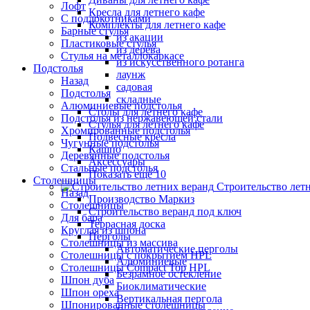
Лофт
Кресла для летнего кафе
С подлокотниками
Комплекты для летнего кафе
Барные стулья
из акации
Пластиковые стулья
из дерева
Стулья на металлокаркасе
из искусственного ротанга
Подстолья
лаунж
Назад
садовая
Подстолья
складные
Алюминиевые подстолья
Столы для летнего кафе
Подстолья из нержавеющей стали
Стулья для летнего кафе
Хромированные подстолья
Подвесные кресла
Чугунные подстолья
Кашпо
Деревянные подстолья
Аксессуары
Стальные подстолья
Показать ещё 10
Столешницы
Строительство лет
Назад
Производство Маркиз
Столешницы
Строительство веранд под ключ
Для бара
Террасная доска
Круглая из шпона
Перголы
Столешницы из массива
Автоматические перголы
Столешницы с покрытием HPL
Алюминиевые
Столешницы Сompact Top HPL
Безрамное остекление
Шпон дуба
Биоклиматические
Шпон ореха
Вертикальная пергола
Шпонированные столешницы