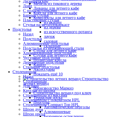
Дизайнерские
Мебель из тикового дерева
Лофт
Диваны для летнего кафе
С подлокотниками
Кресла для летнего кафе
Барные стулья
Комплекты для летнего кафе
Пластиковые стулья
из акации
Стулья на металлокаркасе
из дерева
Подстолья
из искусственного ротанга
Назад
лаунж
Подстолья
садовая
Алюминиевые подстолья
складные
Подстолья из нержавеющей стали
Столы для летнего кафе
Хромированные подстолья
Стулья для летнего кафе
Чугунные подстолья
Подвесные кресла
Деревянные подстолья
Кашпо
Стальные подстолья
Аксессуары
Столешницы
Показать ещё 10
Назад
Строительство
Столешницы
летних веранд
Для бара
Производство Маркиз
Круглая из шпона
Строительство веранд под ключ
Столешницы из массива
Террасная доска
Столешницы с покрытием HPL
Перголы
Столешницы Сompact Top HPL
Автоматические перголы
Шпон дуба
Алюминиевые
Шпон ореха
Безрамное остекление