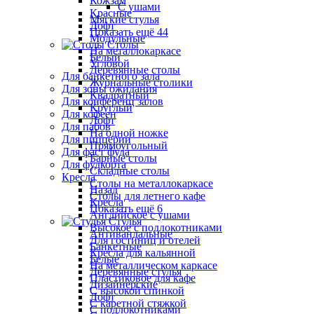
Кожзам
С ушами
Красные
Мягкие стулья
Лофт
Показать ещё 44
Модульные
Столы
На металлокаркасе
Белый
Угловой
Деревянные столы
Для банкетного зала
Журнальные столики
Для зоны ожидания
Квадратный
Для конференц залов
Круглый
Для кофеен
Лофт
Для пабов
На одной ножке
Для пиццерии
Прямоугольный
Для фаст фуда
Барные столы
Для фудкорта
Складные столы
Кресла
Столы на металлокаркасе
Назад
Столы для летнего кафе
Кресла
Показать ещё 6
Английское с ушами
Стулья
Высокое с подлокотниками
Антивандальные
Для гостиниц и отелей
Банкетные
Кресла для кальянной
Белые
На металлическом каркасе
Деревянные стулья
Пластиковое для кафе
Дизайнерские
С высокой спинкой
Лофт
С каретной стяжкой
С подлокотниками