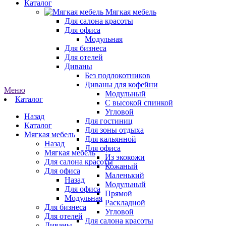
Каталог
Мягкая мебель
Для салона красоты
Для офиса
Модульная
Для бизнеса
Для отелей
Диваны
Без подлокотников
Диваны для кофейни
Меню
Модульный
Каталог
С высокой спинкой
Угловой
Назад
Для гостиниц
Каталог
Для зоны отдыха
Мягкая мебель
Для кальянной
Назад
Для офиса
Мягкая мебель
Из экокожи
Для салона красоты
Кожаный
Для офиса
Маленький
Назад
Модульный
Для офиса
Прямой
Модульная
Раскладной
Для бизнеса
Угловой
Для отелей
Для салона красоты
Диваны