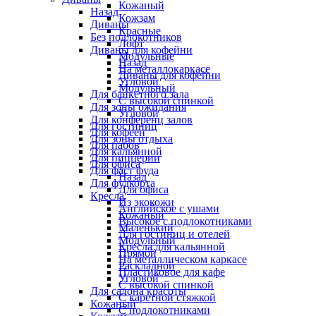
Кожаный
Назад
Кожзам
Диваны
Красные
Без подлокотников
Лофт
Диваны для кофейни
Модульные
Назад
На металлокаркасе
Диваны для кофейни
Угловой
Модульный
Для банкетного зала
С высокой спинкой
Для зоны ожидания
Угловой
Для конференц залов
Для гостиниц
Для кофеен
Для зоны отдыха
Для пабов
Для кальянной
Для пиццерии
Для офиса
Для фаст фуда
Назад
Для фудкорта
Для офиса
Кресла
Из экокожи
Английское с ушами
Кожаный
Высокое с подлокотниками
Маленький
Для гостиниц и отелей
Модульный
Кресла для кальянной
Прямой
На металлическом каркасе
Раскладной
Пластиковое для кафе
Угловой
С высокой спинкой
Для салона красоты
С каретной стяжкой
Кожаный
С подлокотниками