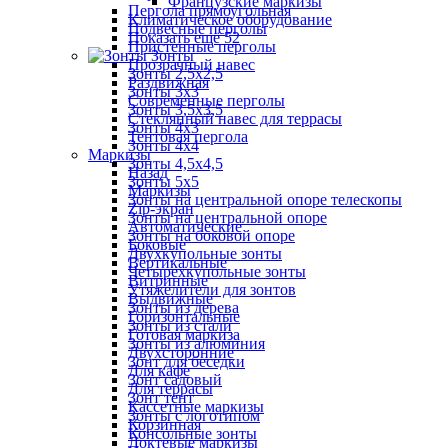
Французские маркизы
Пергола прямоугольная
Климатическое оборудование
Подвесные перголы
Показать ещё 52
Пристенные перголы
Зонты
Прозрачный навес
Зонты 2,5х2,5
Раздвижная
Зонты 3х3
Современные перголы
Зонты 3,5х3,5
Стеклянный навес для террасы
Зонты 4х3
Тентовая пергола
Зонты 4х4
Маркизы
Зонты 4,5х4,5
Назад
Зонты 5х5
Маркизы
Зонты на центральной опоре телескопы
Zip-экран
Зонты на центральной опоре
Автоматические
Зонты на боковой опоре
Боковые
Двухкупольные зонты
Вертикальные
Четырехкупольные зонты
Витринные
Утяжелители для зонтов
Выдвижные
Зонты из дерева
Горизонтальные
Зонты из стали
Готовая маркиза
Зонты из алюминия
Двухсторонние
Зонт для беседки
Для кафе
Зонт садовый
Для террасы
Зонт тент
Кассетные маркизы
Зонты с логотипом
Корзинная
Консольные зонты
Локтевые маркизы