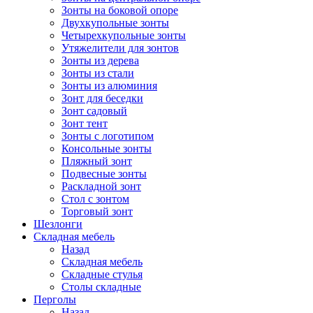
Зонты на боковой опоре
Двухкупольные зонты
Четырехкупольные зонты
Утяжелители для зонтов
Зонты из дерева
Зонты из стали
Зонты из алюминия
Зонт для беседки
Зонт садовый
Зонт тент
Зонты с логотипом
Консольные зонты
Пляжный зонт
Подвесные зонты
Раскладной зонт
Стол с зонтом
Торговый зонт
Шезлонги
Складная мебель
Назад
Складная мебель
Складные стулья
Столы складные
Перголы
Назад