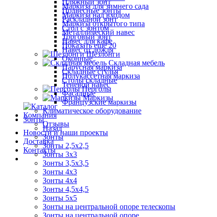
Пляжный зонт
Маркиза для зимнего сада
Подвесные зонты
Маркиза над входом
Раскладной зонт
Маркиза открытого типа
Стол с зонтом
Металлический навес
Торговый зонт
Навес для кафе
Показать ещё 20
Навес от дождя
Шезлонги
Оконные
Складная мебель
Парусная маркиза
Складные стулья
Полукассетная маркиза
Столы складные
Теневой навес
Перголы
Фасадные
Маркизы
Французские маркизы
Климатическое оборудование
Компания
Зонты
Отзывы
Назад
Новости и наши проекты
Зонты
Доставка
Зонты 2,5х2,5
Контакты
Зонты 3х3
Зонты 3,5х3,5
Зонты 4х3
Зонты 4х4
Зонты 4,5х4,5
Зонты 5х5
Зонты на центральной опоре телескопы
Зонты на центральной опоре