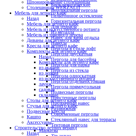
Шпонированные столешницы
Биоклиматические
Столешницы WERZALIT
Вертикальная пергола
Мебель для летнего кафе
Гильотинное остекление
Назад
Горизонтальная пергола
Мебель для летнего кафе
Для террасы
Мебель из искусственного ротанга
Из металла
Мебель из тикового дерева
Навес для зоны отдыха
Диваны для летнего кафе
Навесы
Кресла для летнего кафе
Пергола в стиле лофт
Комплекты для летнего кафе
Пергола двускатная
Назад
Пергола для бассейна
Комплекты для летнего кафе
Пергола для парка
из акации
Пергола из стекла
из дерева
Пергола односкатная
из искусственного ротанга
Пергола отдельностоящая
лаунж
Пергола прямоугольная
садовая
Подвесные перголы
складные
Пристенные перголы
Столы для летнего кафе
Прозрачный навес
Стулья для летнего кафе
Раздвижная
Подвесные кресла
Современные перголы
Кашпо
Стеклянный навес для террасы
Аксессуары
Тентовая пергола
Строительство летних веранд
Маркизы
Назад
Zip-экран