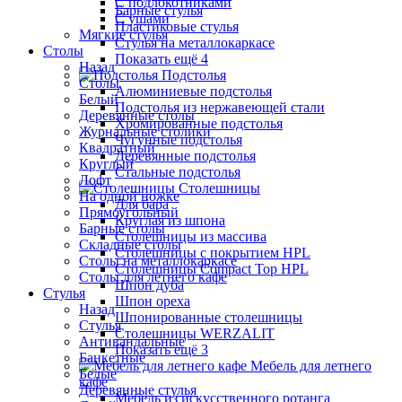
С подлокотниками
Барные стулья
С ушами
Пластиковые стулья
Мягкие стулья
Стулья на металлокаркасе
Столы
Показать ещё 4
Назад
Подстолья
Столы
Алюминиевые подстолья
Белый
Подстолья из нержавеющей стали
Деревянные столы
Хромированные подстолья
Журнальные столики
Чугунные подстолья
Квадратный
Деревянные подстолья
Круглый
Стальные подстолья
Лофт
Столешницы
На одной ножке
Для бара
Прямоугольный
Круглая из шпона
Барные столы
Столешницы из массива
Складные столы
Столешницы с покрытием HPL
Столы на металлокаркасе
Столешницы Сompact Top HPL
Столы для летнего кафе
Шпон дуба
Стулья
Шпон ореха
Назад
Шпонированные столешницы
Стулья
Столешницы WERZALIT
Антивандальные
Показать ещё 3
Банкетные
Мебель для летнего
Белые
кафе
Деревянные стулья
Мебель из искусственного ротанга