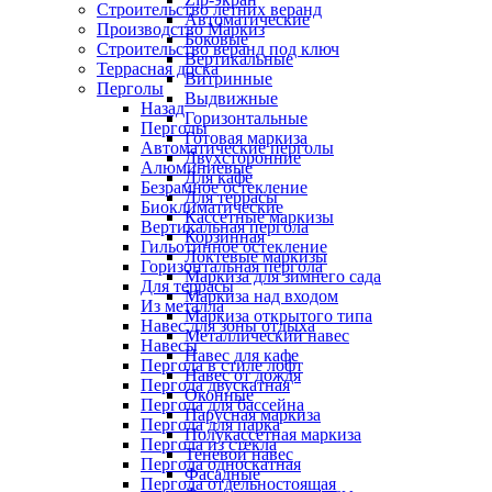
Строительство летних веранд
Автоматические
Производство Маркиз
Боковые
Строительство веранд под ключ
Вертикальные
Террасная доска
Витринные
Перголы
Выдвижные
Назад
Горизонтальные
Перголы
Готовая маркиза
Автоматические перголы
Двухсторонние
Алюминиевые
Для кафе
Безрамное остекление
Для террасы
Биоклиматические
Кассетные маркизы
Вертикальная пергола
Корзинная
Гильотинное остекление
Локтевые маркизы
Горизонтальная пергола
Маркиза для зимнего сада
Для террасы
Маркиза над входом
Из металла
Маркиза открытого типа
Навес для зоны отдыха
Металлический навес
Навесы
Навес для кафе
Пергола в стиле лофт
Навес от дождя
Пергола двускатная
Оконные
Пергола для бассейна
Парусная маркиза
Пергола для парка
Полукассетная маркиза
Пергола из стекла
Теневой навес
Пергола односкатная
Фасадные
Пергола отдельностоящая