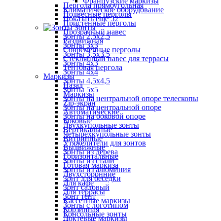
Французские маркизы
Пергола прямоугольная
Климатическое оборудование
Подвесные перголы
Показать ещё 52
Пристенные перголы
Зонты
Прозрачный навес
Зонты 2,5х2,5
Раздвижная
Зонты 3х3
Современные перголы
Зонты 3,5х3,5
Стеклянный навес для террасы
Зонты 4х3
Тентовая пергола
Зонты 4х4
Маркизы
Зонты 4,5х4,5
Назад
Зонты 5х5
Маркизы
Зонты на центральной опоре телескопы
Zip-экран
Зонты на центральной опоре
Автоматические
Зонты на боковой опоре
Боковые
Двухкупольные зонты
Вертикальные
Четырехкупольные зонты
Витринные
Утяжелители для зонтов
Выдвижные
Зонты из дерева
Горизонтальные
Зонты из стали
Готовая маркиза
Зонты из алюминия
Двухсторонние
Зонт для беседки
Для кафе
Зонт садовый
Для террасы
Зонт тент
Кассетные маркизы
Зонты с логотипом
Корзинная
Консольные зонты
Локтевые маркизы