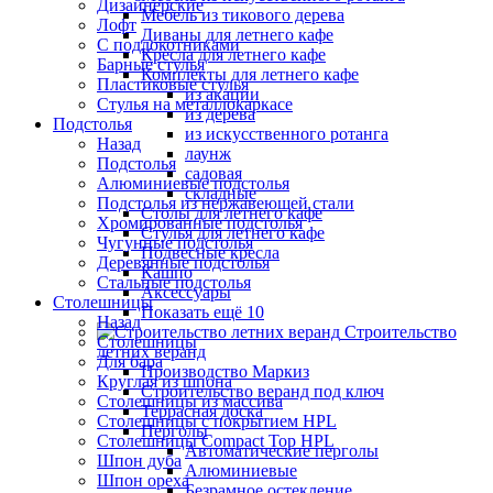
Дизайнерские
Мебель из тикового дерева
Лофт
Диваны для летнего кафе
С подлокотниками
Кресла для летнего кафе
Барные стулья
Комплекты для летнего кафе
Пластиковые стулья
из акации
Стулья на металлокаркасе
из дерева
Подстолья
из искусственного ротанга
Назад
лаунж
Подстолья
садовая
Алюминиевые подстолья
складные
Подстолья из нержавеющей стали
Столы для летнего кафе
Хромированные подстолья
Стулья для летнего кафе
Чугунные подстолья
Подвесные кресла
Деревянные подстолья
Кашпо
Стальные подстолья
Аксессуары
Столешницы
Показать ещё 10
Назад
Строительство
Столешницы
летних веранд
Для бара
Производство Маркиз
Круглая из шпона
Строительство веранд под ключ
Столешницы из массива
Террасная доска
Столешницы с покрытием HPL
Перголы
Столешницы Сompact Top HPL
Автоматические перголы
Шпон дуба
Алюминиевые
Шпон ореха
Безрамное остекление