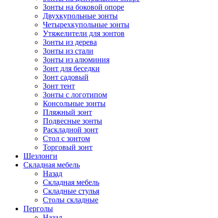
Зонты на боковой опоре
Двухкупольные зонты
Четырехкупольные зонты
Утяжелители для зонтов
Зонты из дерева
Зонты из стали
Зонты из алюминия
Зонт для беседки
Зонт садовый
Зонт тент
Зонты с логотипом
Консольные зонты
Пляжный зонт
Подвесные зонты
Раскладной зонт
Стол с зонтом
Торговый зонт
Шезлонги
Складная мебель
Назад
Складная мебель
Складные стулья
Столы складные
Перголы
Назад