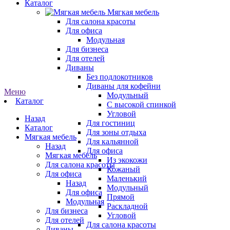
Каталог
Мягкая мебель
Для салона красоты
Для офиса
Модульная
Для бизнеса
Для отелей
Диваны
Без подлокотников
Диваны для кофейни
Меню
Модульный
Каталог
С высокой спинкой
Угловой
Назад
Для гостиниц
Каталог
Для зоны отдыха
Мягкая мебель
Для кальянной
Назад
Для офиса
Мягкая мебель
Из экокожи
Для салона красоты
Кожаный
Для офиса
Маленький
Назад
Модульный
Для офиса
Прямой
Модульная
Раскладной
Для бизнеса
Угловой
Для отелей
Для салона красоты
Диваны