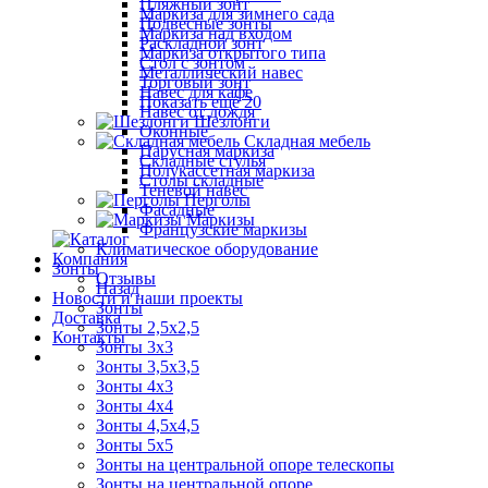
Пляжный зонт
Маркиза для зимнего сада
Подвесные зонты
Маркиза над входом
Раскладной зонт
Маркиза открытого типа
Стол с зонтом
Металлический навес
Торговый зонт
Навес для кафе
Показать ещё 20
Навес от дождя
Шезлонги
Оконные
Складная мебель
Парусная маркиза
Складные стулья
Полукассетная маркиза
Столы складные
Теневой навес
Перголы
Фасадные
Маркизы
Французские маркизы
Климатическое оборудование
Компания
Зонты
Отзывы
Назад
Новости и наши проекты
Зонты
Доставка
Зонты 2,5х2,5
Контакты
Зонты 3х3
Зонты 3,5х3,5
Зонты 4х3
Зонты 4х4
Зонты 4,5х4,5
Зонты 5х5
Зонты на центральной опоре телескопы
Зонты на центральной опоре