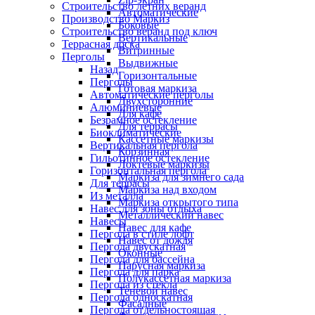
Строительство летних веранд
Автоматические
Производство Маркиз
Боковые
Строительство веранд под ключ
Вертикальные
Террасная доска
Витринные
Перголы
Выдвижные
Назад
Горизонтальные
Перголы
Готовая маркиза
Автоматические перголы
Двухсторонние
Алюминиевые
Для кафе
Безрамное остекление
Для террасы
Биоклиматические
Кассетные маркизы
Вертикальная пергола
Корзинная
Гильотинное остекление
Локтевые маркизы
Горизонтальная пергола
Маркиза для зимнего сада
Для террасы
Маркиза над входом
Из металла
Маркиза открытого типа
Навес для зоны отдыха
Металлический навес
Навесы
Навес для кафе
Пергола в стиле лофт
Навес от дождя
Пергола двускатная
Оконные
Пергола для бассейна
Парусная маркиза
Пергола для парка
Полукассетная маркиза
Пергола из стекла
Теневой навес
Пергола односкатная
Фасадные
Пергола отдельностоящая