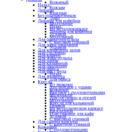
Кожаный
Назад
Кожзам
Диваны
Красные
Без подлокотников
Лофт
Диваны для кофейни
Модульные
Назад
На металлокаркасе
Диваны для кофейни
Угловой
Модульный
Для банкетного зала
С высокой спинкой
Для зоны ожидания
Угловой
Для конференц залов
Для гостиниц
Для кофеен
Для зоны отдыха
Для пабов
Для кальянной
Для пиццерии
Для офиса
Для фаст фуда
Назад
Для фудкорта
Для офиса
Кресла
Из экокожи
Английское с ушами
Кожаный
Высокое с подлокотниками
Маленький
Для гостиниц и отелей
Модульный
Кресла для кальянной
Прямой
На металлическом каркасе
Раскладной
Пластиковое для кафе
Угловой
С высокой спинкой
Для салона красоты
С каретной стяжкой
Кожаный
С подлокотниками