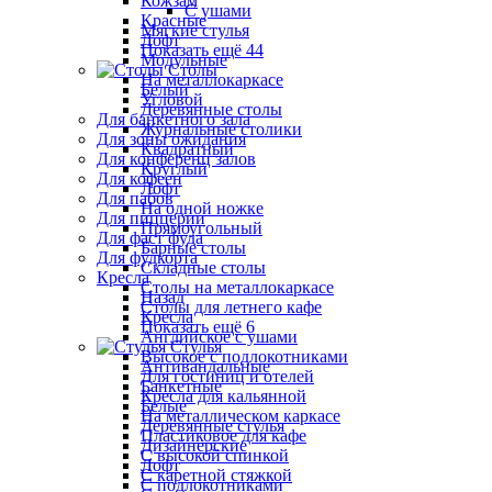
Кожзам
С ушами
Красные
Мягкие стулья
Лофт
Показать ещё 44
Модульные
Столы
На металлокаркасе
Белый
Угловой
Деревянные столы
Для банкетного зала
Журнальные столики
Для зоны ожидания
Квадратный
Для конференц залов
Круглый
Для кофеен
Лофт
Для пабов
На одной ножке
Для пиццерии
Прямоугольный
Для фаст фуда
Барные столы
Для фудкорта
Складные столы
Кресла
Столы на металлокаркасе
Назад
Столы для летнего кафе
Кресла
Показать ещё 6
Английское с ушами
Стулья
Высокое с подлокотниками
Антивандальные
Для гостиниц и отелей
Банкетные
Кресла для кальянной
Белые
На металлическом каркасе
Деревянные стулья
Пластиковое для кафе
Дизайнерские
С высокой спинкой
Лофт
С каретной стяжкой
С подлокотниками