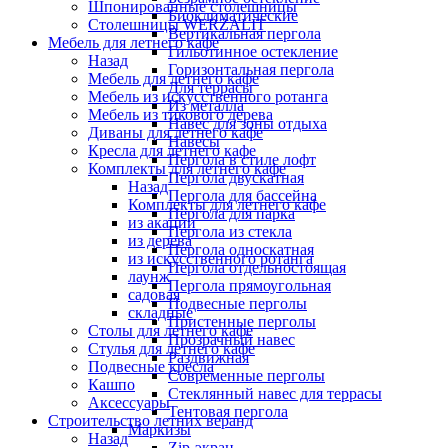
Шпонированные столешницы
Биоклиматические
Столешницы WERZALIT
Вертикальная пергола
Мебель для летнего кафе
Гильотинное остекление
Назад
Горизонтальная пергола
Мебель для летнего кафе
Для террасы
Мебель из искусственного ротанга
Из металла
Мебель из тикового дерева
Навес для зоны отдыха
Диваны для летнего кафе
Навесы
Кресла для летнего кафе
Пергола в стиле лофт
Комплекты для летнего кафе
Пергола двускатная
Назад
Пергола для бассейна
Комплекты для летнего кафе
Пергола для парка
из акации
Пергола из стекла
из дерева
Пергола односкатная
из искусственного ротанга
Пергола отдельностоящая
лаунж
Пергола прямоугольная
садовая
Подвесные перголы
складные
Пристенные перголы
Столы для летнего кафе
Прозрачный навес
Стулья для летнего кафе
Раздвижная
Подвесные кресла
Современные перголы
Кашпо
Стеклянный навес для террасы
Аксессуары
Тентовая пергола
Строительство летних веранд
Маркизы
Назад
Zip-экран