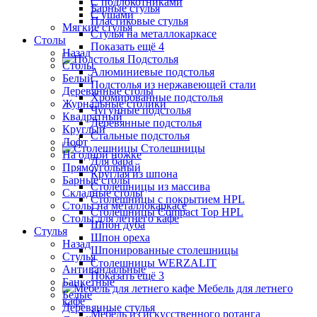
С подлокотниками
Барные стулья
С ушами
Пластиковые стулья
Мягкие стулья
Стулья на металлокаркасе
Столы
Показать ещё 4
Назад
Подстолья
Столы
Алюминиевые подстолья
Белый
Подстолья из нержавеющей стали
Деревянные столы
Хромированные подстолья
Журнальные столики
Чугунные подстолья
Квадратный
Деревянные подстолья
Круглый
Стальные подстолья
Лофт
Столешницы
На одной ножке
Для бара
Прямоугольный
Круглая из шпона
Барные столы
Столешницы из массива
Складные столы
Столешницы с покрытием HPL
Столы на металлокаркасе
Столешницы Сompact Top HPL
Столы для летнего кафе
Шпон дуба
Стулья
Шпон ореха
Назад
Шпонированные столешницы
Стулья
Столешницы WERZALIT
Антивандальные
Показать ещё 3
Банкетные
Мебель для летнего
Белые
кафе
Деревянные стулья
Мебель из искусственного ротанга