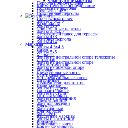
Французские маркизы
Пергола прямоугольная
Климатическое оборудование
Подвесные перголы
Показать ещё 52
Пристенные перголы
Зонты
Прозрачный навес
Зонты 2,5х2,5
Раздвижная
Зонты 3х3
Современные перголы
Зонты 3,5х3,5
Стеклянный навес для террасы
Зонты 4х3
Тентовая пергола
Зонты 4х4
Маркизы
Зонты 4,5х4,5
Назад
Зонты 5х5
Маркизы
Зонты на центральной опоре телескопы
Zip-экран
Зонты на центральной опоре
Автоматические
Зонты на боковой опоре
Боковые
Двухкупольные зонты
Вертикальные
Четырехкупольные зонты
Витринные
Утяжелители для зонтов
Выдвижные
Зонты из дерева
Горизонтальные
Зонты из стали
Готовая маркиза
Зонты из алюминия
Двухсторонние
Зонт для беседки
Для кафе
Зонт садовый
Для террасы
Зонт тент
Кассетные маркизы
Зонты с логотипом
Корзинная
Консольные зонты
Локтевые маркизы