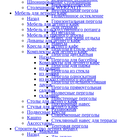
Шпонированные столешницы
Биоклиматические
Столешницы WERZALIT
Вертикальная пергола
Мебель для летнего кафе
Гильотинное остекление
Назад
Горизонтальная пергола
Мебель для летнего кафе
Для террасы
Мебель из искусственного ротанга
Из металла
Мебель из тикового дерева
Навес для зоны отдыха
Диваны для летнего кафе
Навесы
Кресла для летнего кафе
Пергола в стиле лофт
Комплекты для летнего кафе
Пергола двускатная
Назад
Пергола для бассейна
Комплекты для летнего кафе
Пергола для парка
из акации
Пергола из стекла
из дерева
Пергола односкатная
из искусственного ротанга
Пергола отдельностоящая
лаунж
Пергола прямоугольная
садовая
Подвесные перголы
складные
Пристенные перголы
Столы для летнего кафе
Прозрачный навес
Стулья для летнего кафе
Раздвижная
Подвесные кресла
Современные перголы
Кашпо
Стеклянный навес для террасы
Аксессуары
Тентовая пергола
Строительство летних веранд
Маркизы
Назад
Zip-экран