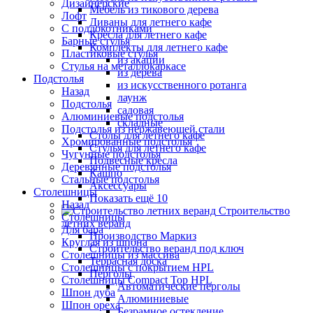
Дизайнерские
Мебель из тикового дерева
Лофт
Диваны для летнего кафе
С подлокотниками
Кресла для летнего кафе
Барные стулья
Комплекты для летнего кафе
Пластиковые стулья
из акации
Стулья на металлокаркасе
из дерева
Подстолья
из искусственного ротанга
Назад
лаунж
Подстолья
садовая
Алюминиевые подстолья
складные
Подстолья из нержавеющей стали
Столы для летнего кафе
Хромированные подстолья
Стулья для летнего кафе
Чугунные подстолья
Подвесные кресла
Деревянные подстолья
Кашпо
Стальные подстолья
Аксессуары
Столешницы
Показать ещё 10
Назад
Строительство
Столешницы
летних веранд
Для бара
Производство Маркиз
Круглая из шпона
Строительство веранд под ключ
Столешницы из массива
Террасная доска
Столешницы с покрытием HPL
Перголы
Столешницы Сompact Top HPL
Автоматические перголы
Шпон дуба
Алюминиевые
Шпон ореха
Безрамное остекление