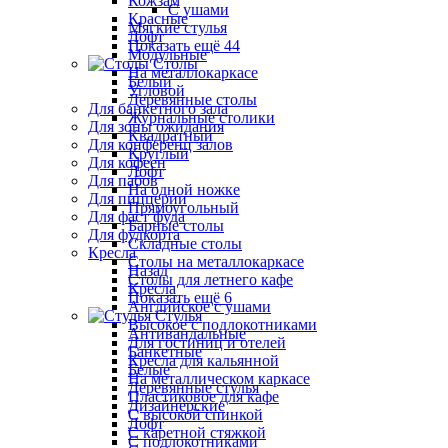
Кожзам
С ушами
Красные
Мягкие стулья
Лофт
Показать ещё 44
Модульные
Столы
На металлокаркасе
Белый
Угловой
Деревянные столы
Для банкетного зала
Журнальные столики
Для зоны ожидания
Квадратный
Для конференц залов
Круглый
Для кофеен
Лофт
Для пабов
На одной ножке
Для пиццерии
Прямоугольный
Для фаст фуда
Барные столы
Для фудкорта
Складные столы
Кресла
Столы на металлокаркасе
Назад
Столы для летнего кафе
Кресла
Показать ещё 6
Английское с ушами
Стулья
Высокое с подлокотниками
Антивандальные
Для гостиниц и отелей
Банкетные
Кресла для кальянной
Белые
На металлическом каркасе
Деревянные стулья
Пластиковое для кафе
Дизайнерские
С высокой спинкой
Лофт
С каретной стяжкой
С подлокотниками