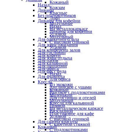
Кожаный
Назад
Кожзам
Диваны
Красные
Без подлокотников
Лофт
Диваны для кофейни
Модульные
Назад
На металлокаркасе
Диваны для кофейни
Угловой
Модульный
Для банкетного зала
С высокой спинкой
Для зоны ожидания
Угловой
Для конференц залов
Для гостиниц
Для кофеен
Для зоны отдыха
Для пабов
Для кальянной
Для пиццерии
Для офиса
Для фаст фуда
Назад
Для фудкорта
Для офиса
Кресла
Из экокожи
Английское с ушами
Кожаный
Высокое с подлокотниками
Маленький
Для гостиниц и отелей
Модульный
Кресла для кальянной
Прямой
На металлическом каркасе
Раскладной
Пластиковое для кафе
Угловой
С высокой спинкой
Для салона красоты
С каретной стяжкой
Кожаный
С подлокотниками