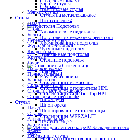
С подлокотниками
Барные стулья
С ушами
Пластиковые стулья
Мягкие стулья
Стулья на металлокаркасе
Столы
Показать ещё 4
Назад
Подстолья
Столы
Алюминиевые подстолья
Белый
Подстолья из нержавеющей стали
Деревянные столы
Хромированные подстолья
Журнальные столики
Чугунные подстолья
Квадратный
Деревянные подстолья
Круглый
Стальные подстолья
Лофт
Столешницы
На одной ножке
Для бара
Прямоугольный
Круглая из шпона
Барные столы
Столешницы из массива
Складные столы
Столешницы с покрытием HPL
Столы на металлокаркасе
Столешницы Сompact Top HPL
Столы для летнего кафе
Шпон дуба
Стулья
Шпон ореха
Назад
Шпонированные столешницы
Стулья
Столешницы WERZALIT
Антивандальные
Показать ещё 3
Банкетные
Мебель для летнего
Белые
кафе
Деревянные стулья
Мебель из искусственного ротанга