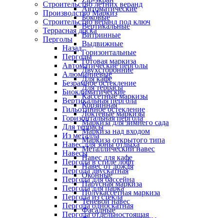
Строительство летних веранд
Автоматические
Производство Маркиз
Боковые
Строительство веранд под ключ
Вертикальные
Террасная доска
Витринные
Перголы
Выдвижные
Назад
Горизонтальные
Перголы
Готовая маркиза
Автоматические перголы
Двухсторонние
Алюминиевые
Для кафе
Безрамное остекление
Для террасы
Биоклиматические
Кассетные маркизы
Вертикальная пергола
Корзинная
Гильотинное остекление
Локтевые маркизы
Горизонтальная пергола
Маркиза для зимнего сада
Для террасы
Маркиза над входом
Из металла
Маркиза открытого типа
Навес для зоны отдыха
Металлический навес
Навесы
Навес для кафе
Пергола в стиле лофт
Навес от дождя
Пергола двускатная
Оконные
Пергола для бассейна
Парусная маркиза
Пергола для парка
Полукассетная маркиза
Пергола из стекла
Теневой навес
Пергола односкатная
Фасадные
Пергола отдельностоящая