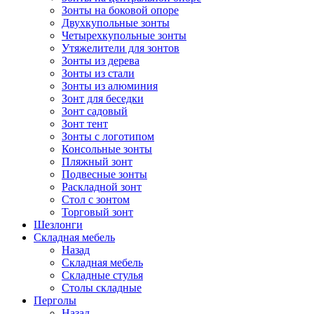
Зонты на боковой опоре
Двухкупольные зонты
Четырехкупольные зонты
Утяжелители для зонтов
Зонты из дерева
Зонты из стали
Зонты из алюминия
Зонт для беседки
Зонт садовый
Зонт тент
Зонты с логотипом
Консольные зонты
Пляжный зонт
Подвесные зонты
Раскладной зонт
Стол с зонтом
Торговый зонт
Шезлонги
Складная мебель
Назад
Складная мебель
Складные стулья
Столы складные
Перголы
Назад