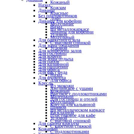
Кожаный
Назад
Кожзам
Диваны
Красные
Без подлокотников
Лофт
Диваны для кофейни
Модульные
Назад
На металлокаркасе
Диваны для кофейни
Угловой
Модульный
Для банкетного зала
С высокой спинкой
Для зоны ожидания
Угловой
Для конференц залов
Для гостиниц
Для кофеен
Для зоны отдыха
Для пабов
Для кальянной
Для пиццерии
Для офиса
Для фаст фуда
Назад
Для фудкорта
Для офиса
Кресла
Из экокожи
Английское с ушами
Кожаный
Высокое с подлокотниками
Маленький
Для гостиниц и отелей
Модульный
Кресла для кальянной
Прямой
На металлическом каркасе
Раскладной
Пластиковое для кафе
Угловой
С высокой спинкой
Для салона красоты
С каретной стяжкой
Кожаный
С подлокотниками