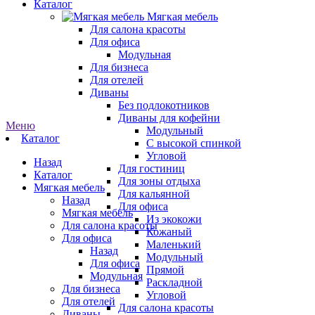
Каталог
Мягкая мебель
Для салона красоты
Для офиса
Модульная
Для бизнеса
Для отелей
Диваны
Без подлокотников
Диваны для кофейни
Меню
Модульный
Каталог
С высокой спинкой
Угловой
Назад
Для гостиниц
Каталог
Для зоны отдыха
Мягкая мебель
Для кальянной
Назад
Для офиса
Мягкая мебель
Из экокожи
Для салона красоты
Кожаный
Для офиса
Маленький
Назад
Модульный
Для офиса
Прямой
Модульная
Раскладной
Для бизнеса
Угловой
Для отелей
Для салона красоты
Диваны