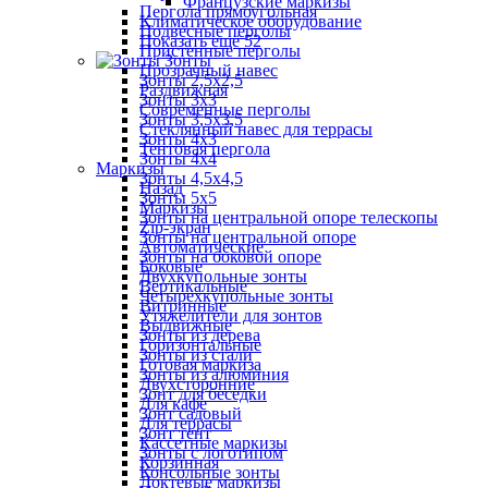
Французские маркизы
Пергола прямоугольная
Климатическое оборудование
Подвесные перголы
Показать ещё 52
Пристенные перголы
Зонты
Прозрачный навес
Зонты 2,5х2,5
Раздвижная
Зонты 3х3
Современные перголы
Зонты 3,5х3,5
Стеклянный навес для террасы
Зонты 4х3
Тентовая пергола
Зонты 4х4
Маркизы
Зонты 4,5х4,5
Назад
Зонты 5х5
Маркизы
Зонты на центральной опоре телескопы
Zip-экран
Зонты на центральной опоре
Автоматические
Зонты на боковой опоре
Боковые
Двухкупольные зонты
Вертикальные
Четырехкупольные зонты
Витринные
Утяжелители для зонтов
Выдвижные
Зонты из дерева
Горизонтальные
Зонты из стали
Готовая маркиза
Зонты из алюминия
Двухсторонние
Зонт для беседки
Для кафе
Зонт садовый
Для террасы
Зонт тент
Кассетные маркизы
Зонты с логотипом
Корзинная
Консольные зонты
Локтевые маркизы