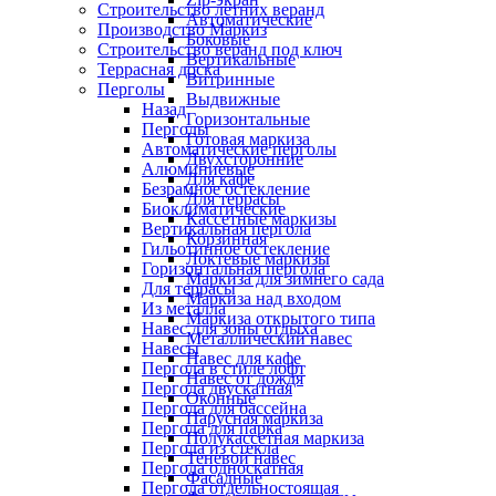
Строительство летних веранд
Автоматические
Производство Маркиз
Боковые
Строительство веранд под ключ
Вертикальные
Террасная доска
Витринные
Перголы
Выдвижные
Назад
Горизонтальные
Перголы
Готовая маркиза
Автоматические перголы
Двухсторонние
Алюминиевые
Для кафе
Безрамное остекление
Для террасы
Биоклиматические
Кассетные маркизы
Вертикальная пергола
Корзинная
Гильотинное остекление
Локтевые маркизы
Горизонтальная пергола
Маркиза для зимнего сада
Для террасы
Маркиза над входом
Из металла
Маркиза открытого типа
Навес для зоны отдыха
Металлический навес
Навесы
Навес для кафе
Пергола в стиле лофт
Навес от дождя
Пергола двускатная
Оконные
Пергола для бассейна
Парусная маркиза
Пергола для парка
Полукассетная маркиза
Пергола из стекла
Теневой навес
Пергола односкатная
Фасадные
Пергола отдельностоящая