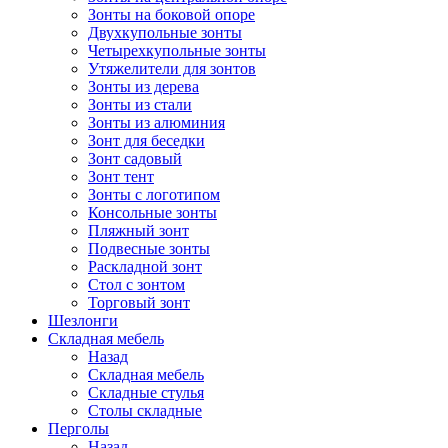
Зонты на боковой опоре
Двухкупольные зонты
Четырехкупольные зонты
Утяжелители для зонтов
Зонты из дерева
Зонты из стали
Зонты из алюминия
Зонт для беседки
Зонт садовый
Зонт тент
Зонты с логотипом
Консольные зонты
Пляжный зонт
Подвесные зонты
Раскладной зонт
Стол с зонтом
Торговый зонт
Шезлонги
Складная мебель
Назад
Складная мебель
Складные стулья
Столы складные
Перголы
Назад