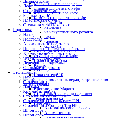
Дизайнерские
Мебель из тикового дерева
Лофт
Диваны для летнего кафе
С подлокотниками
Кресла для летнего кафе
Барные стулья
Комплекты для летнего кафе
Пластиковые стулья
из акации
Стулья на металлокаркасе
из дерева
Подстолья
из искусственного ротанга
Назад
лаунж
Подстолья
садовая
Алюминиевые подстолья
складные
Подстолья из нержавеющей стали
Столы для летнего кафе
Хромированные подстолья
Стулья для летнего кафе
Чугунные подстолья
Подвесные кресла
Деревянные подстолья
Кашпо
Стальные подстолья
Аксессуары
Столешницы
Показать ещё 10
Назад
Строительство
Столешницы
летних веранд
Для бара
Производство Маркиз
Круглая из шпона
Строительство веранд под ключ
Столешницы из массива
Террасная доска
Столешницы с покрытием HPL
Перголы
Столешницы Сompact Top HPL
Автоматические перголы
Шпон дуба
Алюминиевые
Шпон ореха
Безрамное остекление