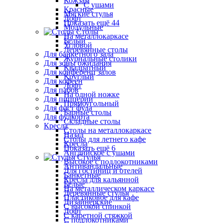
Кожзам
С ушами
Красные
Мягкие стулья
Лофт
Показать ещё 44
Модульные
Столы
На металлокаркасе
Белый
Угловой
Деревянные столы
Для банкетного зала
Журнальные столики
Для зоны ожидания
Квадратный
Для конференц залов
Круглый
Для кофеен
Лофт
Для пабов
На одной ножке
Для пиццерии
Прямоугольный
Для фаст фуда
Барные столы
Для фудкорта
Складные столы
Кресла
Столы на металлокаркасе
Назад
Столы для летнего кафе
Кресла
Показать ещё 6
Английское с ушами
Стулья
Высокое с подлокотниками
Антивандальные
Для гостиниц и отелей
Банкетные
Кресла для кальянной
Белые
На металлическом каркасе
Деревянные стулья
Пластиковое для кафе
Дизайнерские
С высокой спинкой
Лофт
С каретной стяжкой
С подлокотниками