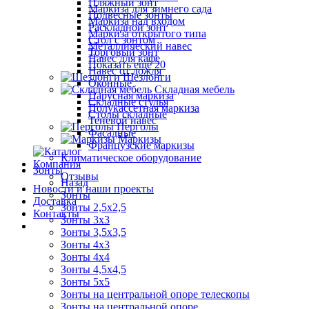
Пляжный зонт
Маркиза для зимнего сада
Подвесные зонты
Маркиза над входом
Раскладной зонт
Маркиза открытого типа
Стол с зонтом
Металлический навес
Торговый зонт
Навес для кафе
Показать ещё 20
Навес от дождя
Шезлонги
Оконные
Складная мебель
Парусная маркиза
Складные стулья
Полукассетная маркиза
Столы складные
Теневой навес
Перголы
Фасадные
Маркизы
Французские маркизы
Климатическое оборудование
Компания
Зонты
Отзывы
Назад
Новости и наши проекты
Зонты
Доставка
Зонты 2,5х2,5
Контакты
Зонты 3х3
Зонты 3,5х3,5
Зонты 4х3
Зонты 4х4
Зонты 4,5х4,5
Зонты 5х5
Зонты на центральной опоре телескопы
Зонты на центральной опоре