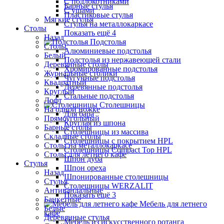
С подлокотниками
Барные стулья
С ушами
Пластиковые стулья
Мягкие стулья
Стулья на металлокаркасе
Столы
Показать ещё 4
Назад
Подстолья
Столы
Алюминиевые подстолья
Белый
Подстолья из нержавеющей стали
Деревянные столы
Хромированные подстолья
Журнальные столики
Чугунные подстолья
Квадратный
Деревянные подстолья
Круглый
Стальные подстолья
Лофт
Столешницы
На одной ножке
Для бара
Прямоугольный
Круглая из шпона
Барные столы
Столешницы из массива
Складные столы
Столешницы с покрытием HPL
Столы на металлокаркасе
Столешницы Сompact Top HPL
Столы для летнего кафе
Шпон дуба
Стулья
Шпон ореха
Назад
Шпонированные столешницы
Стулья
Столешницы WERZALIT
Антивандальные
Показать ещё 3
Банкетные
Мебель для летнего
Белые
кафе
Деревянные стулья
Мебель из искусственного ротанга