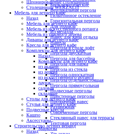
Шпонированные столешницы
Биоклиматические
Столешницы WERZALIT
Вертикальная пергола
Мебель для летнего кафе
Гильотинное остекление
Назад
Горизонтальная пергола
Мебель для летнего кафе
Для террасы
Мебель из искусственного ротанга
Из металла
Мебель из тикового дерева
Навес для зоны отдыха
Диваны для летнего кафе
Навесы
Кресла для летнего кафе
Пергола в стиле лофт
Комплекты для летнего кафе
Пергола двускатная
Назад
Пергола для бассейна
Комплекты для летнего кафе
Пергола для парка
из акации
Пергола из стекла
из дерева
Пергола односкатная
из искусственного ротанга
Пергола отдельностоящая
лаунж
Пергола прямоугольная
садовая
Подвесные перголы
складные
Пристенные перголы
Столы для летнего кафе
Прозрачный навес
Стулья для летнего кафе
Раздвижная
Подвесные кресла
Современные перголы
Кашпо
Стеклянный навес для террасы
Аксессуары
Тентовая пергола
Строительство летних веранд
Маркизы
Назад
Zip-экран