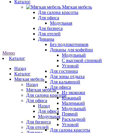
Каталог
Мягкая мебель
Для салона красоты
Для офиса
Модульная
Для бизнеса
Для отелей
Диваны
Без подлокотников
Диваны для кофейни
Меню
Модульный
Каталог
С высокой спинкой
Угловой
Назад
Для гостиниц
Каталог
Для зоны отдыха
Мягкая мебель
Для кальянной
Назад
Для офиса
Мягкая мебель
Из экокожи
Для салона красоты
Кожаный
Для офиса
Маленький
Назад
Модульный
Для офиса
Прямой
Модульная
Раскладной
Для бизнеса
Угловой
Для отелей
Для салона красоты
Диваны