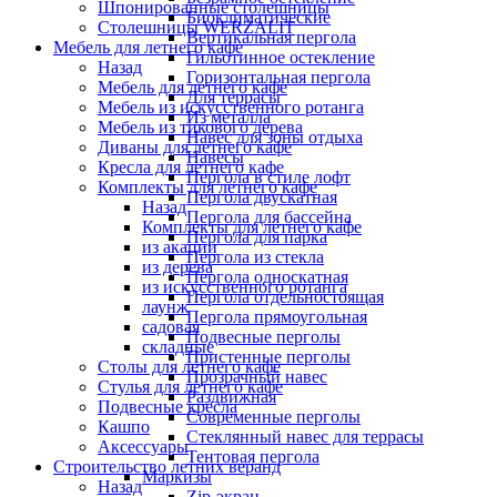
Шпонированные столешницы
Биоклиматические
Столешницы WERZALIT
Вертикальная пергола
Мебель для летнего кафе
Гильотинное остекление
Назад
Горизонтальная пергола
Мебель для летнего кафе
Для террасы
Мебель из искусственного ротанга
Из металла
Мебель из тикового дерева
Навес для зоны отдыха
Диваны для летнего кафе
Навесы
Кресла для летнего кафе
Пергола в стиле лофт
Комплекты для летнего кафе
Пергола двускатная
Назад
Пергола для бассейна
Комплекты для летнего кафе
Пергола для парка
из акации
Пергола из стекла
из дерева
Пергола односкатная
из искусственного ротанга
Пергола отдельностоящая
лаунж
Пергола прямоугольная
садовая
Подвесные перголы
складные
Пристенные перголы
Столы для летнего кафе
Прозрачный навес
Стулья для летнего кафе
Раздвижная
Подвесные кресла
Современные перголы
Кашпо
Стеклянный навес для террасы
Аксессуары
Тентовая пергола
Строительство летних веранд
Маркизы
Назад
Zip-экран