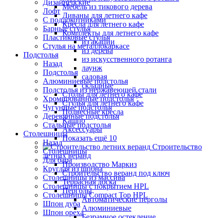
Дизайнерские
Мебель из тикового дерева
Лофт
Диваны для летнего кафе
С подлокотниками
Кресла для летнего кафе
Барные стулья
Комплекты для летнего кафе
Пластиковые стулья
из акации
Стулья на металлокаркасе
из дерева
Подстолья
из искусственного ротанга
Назад
лаунж
Подстолья
садовая
Алюминиевые подстолья
складные
Подстолья из нержавеющей стали
Столы для летнего кафе
Хромированные подстолья
Стулья для летнего кафе
Чугунные подстолья
Подвесные кресла
Деревянные подстолья
Кашпо
Стальные подстолья
Аксессуары
Столешницы
Показать ещё 10
Назад
Строительство
Столешницы
летних веранд
Для бара
Производство Маркиз
Круглая из шпона
Строительство веранд под ключ
Столешницы из массива
Террасная доска
Столешницы с покрытием HPL
Перголы
Столешницы Сompact Top HPL
Автоматические перголы
Шпон дуба
Алюминиевые
Шпон ореха
Безрамное остекление