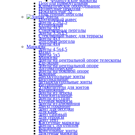
Французские маркизы
Пергола прямоугольная
Климатическое оборудование
Подвесные перголы
Показать ещё 52
Пристенные перголы
Зонты
Прозрачный навес
Зонты 2,5х2,5
Раздвижная
Зонты 3х3
Современные перголы
Зонты 3,5х3,5
Стеклянный навес для террасы
Зонты 4х3
Тентовая пергола
Зонты 4х4
Маркизы
Зонты 4,5х4,5
Назад
Зонты 5х5
Маркизы
Зонты на центральной опоре телескопы
Zip-экран
Зонты на центральной опоре
Автоматические
Зонты на боковой опоре
Боковые
Двухкупольные зонты
Вертикальные
Четырехкупольные зонты
Витринные
Утяжелители для зонтов
Выдвижные
Зонты из дерева
Горизонтальные
Зонты из стали
Готовая маркиза
Зонты из алюминия
Двухсторонние
Зонт для беседки
Для кафе
Зонт садовый
Для террасы
Зонт тент
Кассетные маркизы
Зонты с логотипом
Корзинная
Консольные зонты
Локтевые маркизы