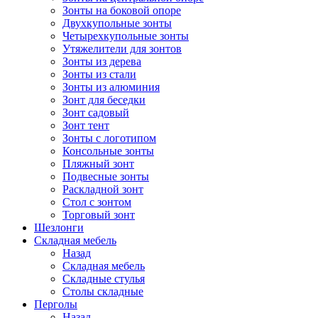
Зонты на боковой опоре
Двухкупольные зонты
Четырехкупольные зонты
Утяжелители для зонтов
Зонты из дерева
Зонты из стали
Зонты из алюминия
Зонт для беседки
Зонт садовый
Зонт тент
Зонты с логотипом
Консольные зонты
Пляжный зонт
Подвесные зонты
Раскладной зонт
Стол с зонтом
Торговый зонт
Шезлонги
Складная мебель
Назад
Складная мебель
Складные стулья
Столы складные
Перголы
Назад