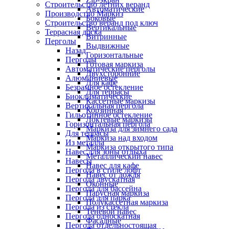
Строительство летних веранд
Автоматические
Производство Маркиз
Боковые
Строительство веранд под ключ
Вертикальные
Террасная доска
Витринные
Перголы
Выдвижные
Назад
Горизонтальные
Перголы
Готовая маркиза
Автоматические перголы
Двухсторонние
Алюминиевые
Для кафе
Безрамное остекление
Для террасы
Биоклиматические
Кассетные маркизы
Вертикальная пергола
Корзинная
Гильотинное остекление
Локтевые маркизы
Горизонтальная пергола
Маркиза для зимнего сада
Для террасы
Маркиза над входом
Из металла
Маркиза открытого типа
Навес для зоны отдыха
Металлический навес
Навесы
Навес для кафе
Пергола в стиле лофт
Навес от дождя
Пергола двускатная
Оконные
Пергола для бассейна
Парусная маркиза
Пергола для парка
Полукассетная маркиза
Пергола из стекла
Теневой навес
Пергола односкатная
Фасадные
Пергола отдельностоящая