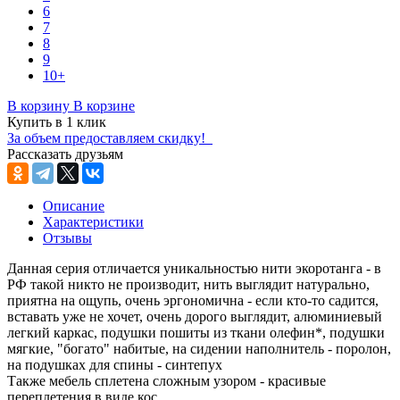
6
7
8
9
10+
В корзину
В корзине
Купить в 1 клик
За объем предоставляем скидку!
Рассказать друзьям
Описание
Характеристики
Отзывы
Данная серия отличается уникальностью нити экоротанга - в
РФ такой никто не производит, нить выглядит натурально,
приятна на ощупь, очень эргономична - если кто-то садится,
вставать уже не хочет, очень дорого выглядит, алюминиевый
легкий каркас, подушки пошиты из ткани олефин*, подушки
мягкие, "богато" набитые, на сидении наполнитель - поролон,
на подушках для спины - синтепух
Также мебель сплетена сложным узором - красивые
переплетения в виде кос