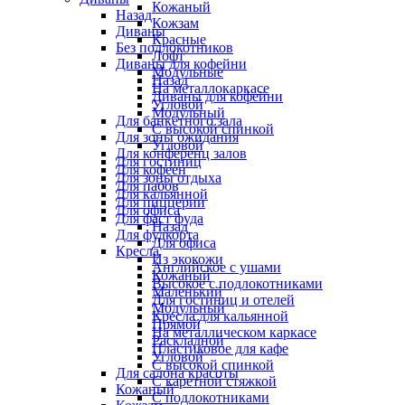
Кожаный
Назад
Кожзам
Диваны
Красные
Без подлокотников
Лофт
Диваны для кофейни
Модульные
Назад
На металлокаркасе
Диваны для кофейни
Угловой
Модульный
Для банкетного зала
С высокой спинкой
Для зоны ожидания
Угловой
Для конференц залов
Для гостиниц
Для кофеен
Для зоны отдыха
Для пабов
Для кальянной
Для пиццерии
Для офиса
Для фаст фуда
Назад
Для фудкорта
Для офиса
Кресла
Из экокожи
Английское с ушами
Кожаный
Высокое с подлокотниками
Маленький
Для гостиниц и отелей
Модульный
Кресла для кальянной
Прямой
На металлическом каркасе
Раскладной
Пластиковое для кафе
Угловой
С высокой спинкой
Для салона красоты
С каретной стяжкой
Кожаный
С подлокотниками