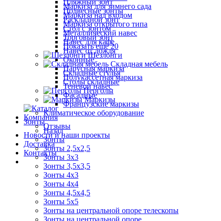
Пляжный зонт
Маркиза для зимнего сада
Подвесные зонты
Маркиза над входом
Раскладной зонт
Маркиза открытого типа
Стол с зонтом
Металлический навес
Торговый зонт
Навес для кафе
Показать ещё 20
Навес от дождя
Шезлонги
Оконные
Складная мебель
Парусная маркиза
Складные стулья
Полукассетная маркиза
Столы складные
Теневой навес
Перголы
Фасадные
Маркизы
Французские маркизы
Климатическое оборудование
Компания
Зонты
Отзывы
Назад
Новости и наши проекты
Зонты
Доставка
Зонты 2,5х2,5
Контакты
Зонты 3х3
Зонты 3,5х3,5
Зонты 4х3
Зонты 4х4
Зонты 4,5х4,5
Зонты 5х5
Зонты на центральной опоре телескопы
Зонты на центральной опоре