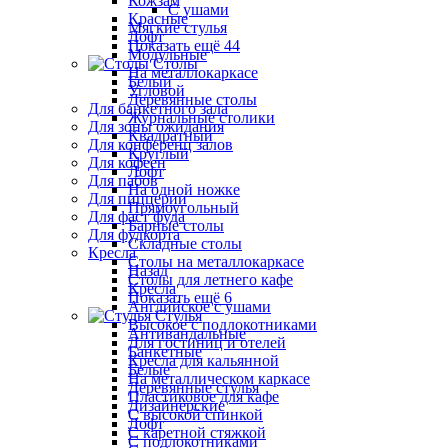
Кожзам
С ушами
Красные
Мягкие стулья
Лофт
Показать ещё 44
Модульные
Столы
На металлокаркасе
Белый
Угловой
Деревянные столы
Для банкетного зала
Журнальные столики
Для зоны ожидания
Квадратный
Для конференц залов
Круглый
Для кофеен
Лофт
Для пабов
На одной ножке
Для пиццерии
Прямоугольный
Для фаст фуда
Барные столы
Для фудкорта
Складные столы
Кресла
Столы на металлокаркасе
Назад
Столы для летнего кафе
Кресла
Показать ещё 6
Английское с ушами
Стулья
Высокое с подлокотниками
Антивандальные
Для гостиниц и отелей
Банкетные
Кресла для кальянной
Белые
На металлическом каркасе
Деревянные стулья
Пластиковое для кафе
Дизайнерские
С высокой спинкой
Лофт
С каретной стяжкой
С подлокотниками