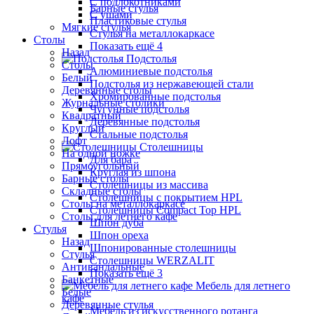
С подлокотниками
Барные стулья
С ушами
Пластиковые стулья
Мягкие стулья
Стулья на металлокаркасе
Столы
Показать ещё 4
Назад
Подстолья
Столы
Алюминиевые подстолья
Белый
Подстолья из нержавеющей стали
Деревянные столы
Хромированные подстолья
Журнальные столики
Чугунные подстолья
Квадратный
Деревянные подстолья
Круглый
Стальные подстолья
Лофт
Столешницы
На одной ножке
Для бара
Прямоугольный
Круглая из шпона
Барные столы
Столешницы из массива
Складные столы
Столешницы с покрытием HPL
Столы на металлокаркасе
Столешницы Сompact Top HPL
Столы для летнего кафе
Шпон дуба
Стулья
Шпон ореха
Назад
Шпонированные столешницы
Стулья
Столешницы WERZALIT
Антивандальные
Показать ещё 3
Банкетные
Мебель для летнего
Белые
кафе
Деревянные стулья
Мебель из искусственного ротанга