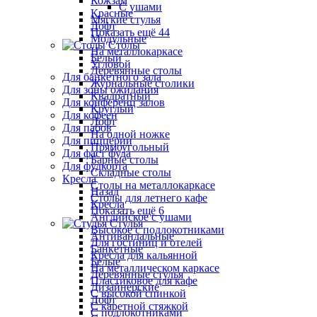
Кожзам
С ушами
Красные
Мягкие стулья
Лофт
Показать ещё 44
Модульные
Столы
На металлокаркасе
Белый
Угловой
Деревянные столы
Для банкетного зала
Журнальные столики
Для зоны ожидания
Квадратный
Для конференц залов
Круглый
Для кофеен
Лофт
Для пабов
На одной ножке
Для пиццерии
Прямоугольный
Для фаст фуда
Барные столы
Для фудкорта
Складные столы
Кресла
Столы на металлокаркасе
Назад
Столы для летнего кафе
Кресла
Показать ещё 6
Английское с ушами
Стулья
Высокое с подлокотниками
Антивандальные
Для гостиниц и отелей
Банкетные
Кресла для кальянной
Белые
На металлическом каркасе
Деревянные стулья
Пластиковое для кафе
Дизайнерские
С высокой спинкой
Лофт
С каретной стяжкой
С подлокотниками