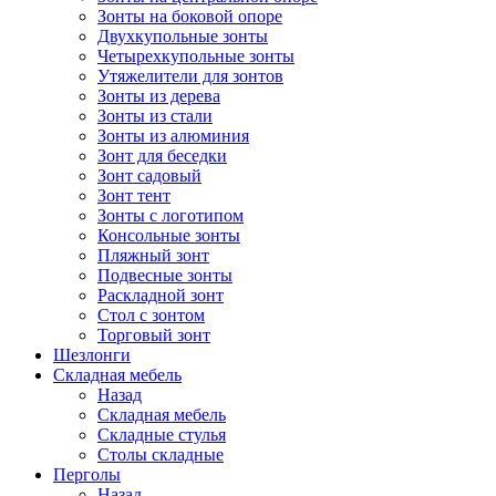
Зонты на боковой опоре
Двухкупольные зонты
Четырехкупольные зонты
Утяжелители для зонтов
Зонты из дерева
Зонты из стали
Зонты из алюминия
Зонт для беседки
Зонт садовый
Зонт тент
Зонты с логотипом
Консольные зонты
Пляжный зонт
Подвесные зонты
Раскладной зонт
Стол с зонтом
Торговый зонт
Шезлонги
Складная мебель
Назад
Складная мебель
Складные стулья
Столы складные
Перголы
Назад