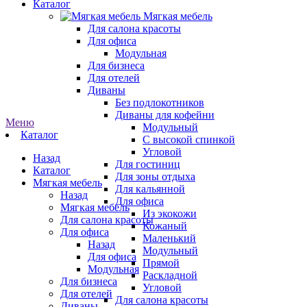
Каталог
Мягкая мебель
Для салона красоты
Для офиса
Модульная
Для бизнеса
Для отелей
Диваны
Без подлокотников
Диваны для кофейни
Меню
Модульный
Каталог
С высокой спинкой
Угловой
Назад
Для гостиниц
Каталог
Для зоны отдыха
Мягкая мебель
Для кальянной
Назад
Для офиса
Мягкая мебель
Из экокожи
Для салона красоты
Кожаный
Для офиса
Маленький
Назад
Модульный
Для офиса
Прямой
Модульная
Раскладной
Для бизнеса
Угловой
Для отелей
Для салона красоты
Диваны