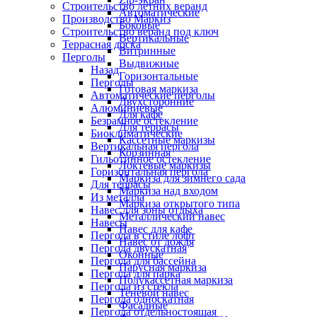
Строительство летних веранд
Автоматические
Производство Маркиз
Боковые
Строительство веранд под ключ
Вертикальные
Террасная доска
Витринные
Перголы
Выдвижные
Назад
Горизонтальные
Перголы
Готовая маркиза
Автоматические перголы
Двухсторонние
Алюминиевые
Для кафе
Безрамное остекление
Для террасы
Биоклиматические
Кассетные маркизы
Вертикальная пергола
Корзинная
Гильотинное остекление
Локтевые маркизы
Горизонтальная пергола
Маркиза для зимнего сада
Для террасы
Маркиза над входом
Из металла
Маркиза открытого типа
Навес для зоны отдыха
Металлический навес
Навесы
Навес для кафе
Пергола в стиле лофт
Навес от дождя
Пергола двускатная
Оконные
Пергола для бассейна
Парусная маркиза
Пергола для парка
Полукассетная маркиза
Пергола из стекла
Теневой навес
Пергола односкатная
Фасадные
Пергола отдельностоящая