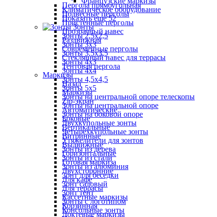
Французские маркизы
Пергола прямоугольная
Климатическое оборудование
Подвесные перголы
Показать ещё 52
Пристенные перголы
Зонты
Прозрачный навес
Зонты 2,5х2,5
Раздвижная
Зонты 3х3
Современные перголы
Зонты 3,5х3,5
Стеклянный навес для террасы
Зонты 4х3
Тентовая пергола
Зонты 4х4
Маркизы
Зонты 4,5х4,5
Назад
Зонты 5х5
Маркизы
Зонты на центральной опоре телескопы
Zip-экран
Зонты на центральной опоре
Автоматические
Зонты на боковой опоре
Боковые
Двухкупольные зонты
Вертикальные
Четырехкупольные зонты
Витринные
Утяжелители для зонтов
Выдвижные
Зонты из дерева
Горизонтальные
Зонты из стали
Готовая маркиза
Зонты из алюминия
Двухсторонние
Зонт для беседки
Для кафе
Зонт садовый
Для террасы
Зонт тент
Кассетные маркизы
Зонты с логотипом
Корзинная
Консольные зонты
Локтевые маркизы