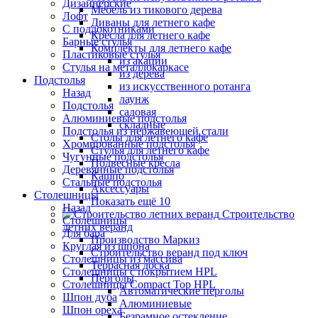
Дизайнерские
Мебель из тикового дерева
Лофт
Диваны для летнего кафе
С подлокотниками
Кресла для летнего кафе
Барные стулья
Комплекты для летнего кафе
Пластиковые стулья
из акации
Стулья на металлокаркасе
из дерева
Подстолья
из искусственного ротанга
Назад
лаунж
Подстолья
садовая
Алюминиевые подстолья
складные
Подстолья из нержавеющей стали
Столы для летнего кафе
Хромированные подстолья
Стулья для летнего кафе
Чугунные подстолья
Подвесные кресла
Деревянные подстолья
Кашпо
Стальные подстолья
Аксессуары
Столешницы
Показать ещё 10
Назад
Строительство
Столешницы
летних веранд
Для бара
Производство Маркиз
Круглая из шпона
Строительство веранд под ключ
Столешницы из массива
Террасная доска
Столешницы с покрытием HPL
Перголы
Столешницы Сompact Top HPL
Автоматические перголы
Шпон дуба
Алюминиевые
Шпон ореха
Безрамное остекление