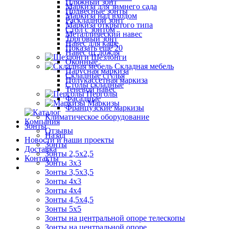
Пляжный зонт
Маркиза для зимнего сада
Подвесные зонты
Маркиза над входом
Раскладной зонт
Маркиза открытого типа
Стол с зонтом
Металлический навес
Торговый зонт
Навес для кафе
Показать ещё 20
Навес от дождя
Шезлонги
Оконные
Складная мебель
Парусная маркиза
Складные стулья
Полукассетная маркиза
Столы складные
Теневой навес
Перголы
Фасадные
Маркизы
Французские маркизы
Климатическое оборудование
Компания
Зонты
Отзывы
Назад
Новости и наши проекты
Зонты
Доставка
Зонты 2,5х2,5
Контакты
Зонты 3х3
Зонты 3,5х3,5
Зонты 4х3
Зонты 4х4
Зонты 4,5х4,5
Зонты 5х5
Зонты на центральной опоре телескопы
Зонты на центральной опоре