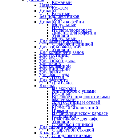
Кожаный
Назад
Кожзам
Диваны
Красные
Без подлокотников
Лофт
Диваны для кофейни
Модульные
Назад
На металлокаркасе
Диваны для кофейни
Угловой
Модульный
Для банкетного зала
С высокой спинкой
Для зоны ожидания
Угловой
Для конференц залов
Для гостиниц
Для кофеен
Для зоны отдыха
Для пабов
Для кальянной
Для пиццерии
Для офиса
Для фаст фуда
Назад
Для фудкорта
Для офиса
Кресла
Из экокожи
Английское с ушами
Кожаный
Высокое с подлокотниками
Маленький
Для гостиниц и отелей
Модульный
Кресла для кальянной
Прямой
На металлическом каркасе
Раскладной
Пластиковое для кафе
Угловой
С высокой спинкой
Для салона красоты
С каретной стяжкой
Кожаный
С подлокотниками