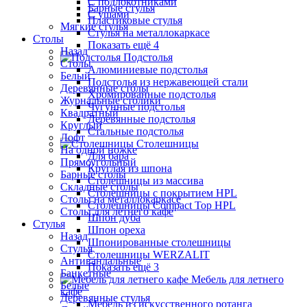
С подлокотниками
Барные стулья
С ушами
Пластиковые стулья
Мягкие стулья
Стулья на металлокаркасе
Столы
Показать ещё 4
Назад
Подстолья
Столы
Алюминиевые подстолья
Белый
Подстолья из нержавеющей стали
Деревянные столы
Хромированные подстолья
Журнальные столики
Чугунные подстолья
Квадратный
Деревянные подстолья
Круглый
Стальные подстолья
Лофт
Столешницы
На одной ножке
Для бара
Прямоугольный
Круглая из шпона
Барные столы
Столешницы из массива
Складные столы
Столешницы с покрытием HPL
Столы на металлокаркасе
Столешницы Сompact Top HPL
Столы для летнего кафе
Шпон дуба
Стулья
Шпон ореха
Назад
Шпонированные столешницы
Стулья
Столешницы WERZALIT
Антивандальные
Показать ещё 3
Банкетные
Мебель для летнего
Белые
кафе
Деревянные стулья
Мебель из искусственного ротанга