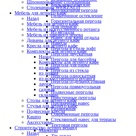
Шпонированные столешницы
Биоклиматические
Столешницы WERZALIT
Вертикальная пергола
Мебель для летнего кафе
Гильотинное остекление
Назад
Горизонтальная пергола
Мебель для летнего кафе
Для террасы
Мебель из искусственного ротанга
Из металла
Мебель из тикового дерева
Навес для зоны отдыха
Диваны для летнего кафе
Навесы
Кресла для летнего кафе
Пергола в стиле лофт
Комплекты для летнего кафе
Пергола двускатная
Назад
Пергола для бассейна
Комплекты для летнего кафе
Пергола для парка
из акации
Пергола из стекла
из дерева
Пергола односкатная
из искусственного ротанга
Пергола отдельностоящая
лаунж
Пергола прямоугольная
садовая
Подвесные перголы
складные
Пристенные перголы
Столы для летнего кафе
Прозрачный навес
Стулья для летнего кафе
Раздвижная
Подвесные кресла
Современные перголы
Кашпо
Стеклянный навес для террасы
Аксессуары
Тентовая пергола
Строительство летних веранд
Маркизы
Назад
Zip-экран