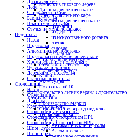
Дизайнерские
Мебель из тикового дерева
Лофт
Диваны для летнего кафе
С подлокотниками
Кресла для летнего кафе
Барные стулья
Комплекты для летнего кафе
Пластиковые стулья
из акации
Стулья на металлокаркасе
из дерева
Подстолья
из искусственного ротанга
Назад
лаунж
Подстолья
садовая
Алюминиевые подстолья
складные
Подстолья из нержавеющей стали
Столы для летнего кафе
Хромированные подстолья
Стулья для летнего кафе
Чугунные подстолья
Подвесные кресла
Деревянные подстолья
Кашпо
Стальные подстолья
Аксессуары
Столешницы
Показать ещё 10
Назад
Строительство
Столешницы
летних веранд
Для бара
Производство Маркиз
Круглая из шпона
Строительство веранд под ключ
Столешницы из массива
Террасная доска
Столешницы с покрытием HPL
Перголы
Столешницы Сompact Top HPL
Автоматические перголы
Шпон дуба
Алюминиевые
Шпон ореха
Безрамное остекление