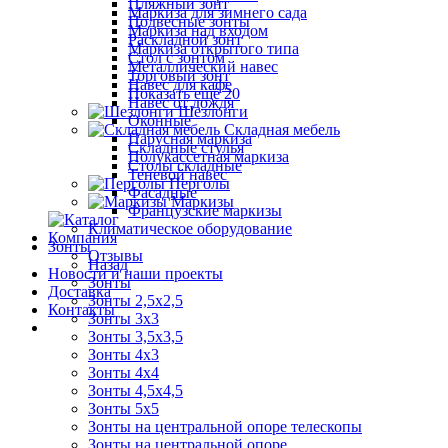
Пляжный зонт
Маркиза для зимнего сада
Подвесные зонты
Маркиза над входом
Раскладной зонт
Маркиза открытого типа
Стол с зонтом
Металлический навес
Торговый зонт
Навес для кафе
Показать ещё 20
Навес от дождя
Шезлонги
Оконные
Складная мебель
Парусная маркиза
Складные стулья
Полукассетная маркиза
Столы складные
Теневой навес
Перголы
Фасадные
Маркизы
Французские маркизы
Климатическое оборудование
Компания
Зонты
Отзывы
Назад
Новости и наши проекты
Зонты
Доставка
Зонты 2,5х2,5
Контакты
Зонты 3х3
Зонты 3,5х3,5
Зонты 4х3
Зонты 4х4
Зонты 4,5х4,5
Зонты 5х5
Зонты на центральной опоре телескопы
Зонты на центральной опоре