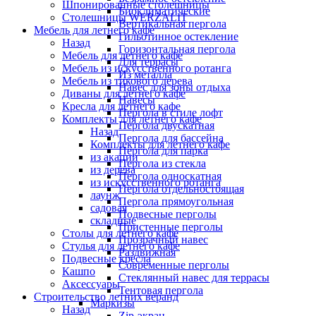
Шпонированные столешницы
Биоклиматические
Столешницы WERZALIT
Вертикальная пергола
Мебель для летнего кафе
Гильотинное остекление
Назад
Горизонтальная пергола
Мебель для летнего кафе
Для террасы
Мебель из искусственного ротанга
Из металла
Мебель из тикового дерева
Навес для зоны отдыха
Диваны для летнего кафе
Навесы
Кресла для летнего кафе
Пергола в стиле лофт
Комплекты для летнего кафе
Пергола двускатная
Назад
Пергола для бассейна
Комплекты для летнего кафе
Пергола для парка
из акации
Пергола из стекла
из дерева
Пергола односкатная
из искусственного ротанга
Пергола отдельностоящая
лаунж
Пергола прямоугольная
садовая
Подвесные перголы
складные
Пристенные перголы
Столы для летнего кафе
Прозрачный навес
Стулья для летнего кафе
Раздвижная
Подвесные кресла
Современные перголы
Кашпо
Стеклянный навес для террасы
Аксессуары
Тентовая пергола
Строительство летних веранд
Маркизы
Назад
Zip-экран