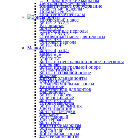
Французские маркизы
Пергола прямоугольная
Климатическое оборудование
Подвесные перголы
Показать ещё 52
Пристенные перголы
Зонты
Прозрачный навес
Зонты 2,5х2,5
Раздвижная
Зонты 3х3
Современные перголы
Зонты 3,5х3,5
Стеклянный навес для террасы
Зонты 4х3
Тентовая пергола
Зонты 4х4
Маркизы
Зонты 4,5х4,5
Назад
Зонты 5х5
Маркизы
Зонты на центральной опоре телескопы
Zip-экран
Зонты на центральной опоре
Автоматические
Зонты на боковой опоре
Боковые
Двухкупольные зонты
Вертикальные
Четырехкупольные зонты
Витринные
Утяжелители для зонтов
Выдвижные
Зонты из дерева
Горизонтальные
Зонты из стали
Готовая маркиза
Зонты из алюминия
Двухсторонние
Зонт для беседки
Для кафе
Зонт садовый
Для террасы
Зонт тент
Кассетные маркизы
Зонты с логотипом
Корзинная
Консольные зонты
Локтевые маркизы