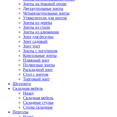
Зонты на боковой опоре
Двухкупольные зонты
Четырехкупольные зонты
Утяжелители для зонтов
Зонты из дерева
Зонты из стали
Зонты из алюминия
Зонт для беседки
Зонт садовый
Зонт тент
Зонты с логотипом
Консольные зонты
Пляжный зонт
Подвесные зонты
Раскладной зонт
Стол с зонтом
Торговый зонт
Шезлонги
Складная мебель
Назад
Складная мебель
Складные стулья
Столы складные
Перголы
Назад