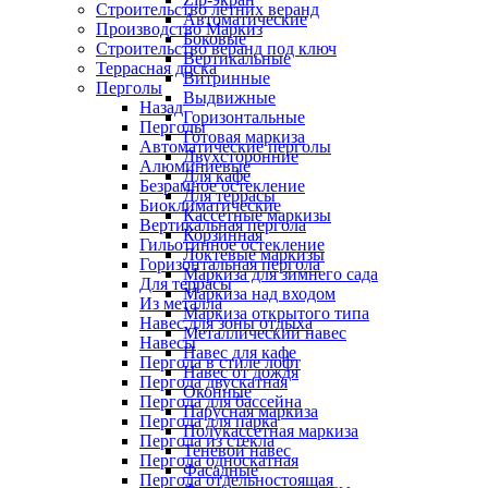
Строительство летних веранд
Автоматические
Производство Маркиз
Боковые
Строительство веранд под ключ
Вертикальные
Террасная доска
Витринные
Перголы
Выдвижные
Назад
Горизонтальные
Перголы
Готовая маркиза
Автоматические перголы
Двухсторонние
Алюминиевые
Для кафе
Безрамное остекление
Для террасы
Биоклиматические
Кассетные маркизы
Вертикальная пергола
Корзинная
Гильотинное остекление
Локтевые маркизы
Горизонтальная пергола
Маркиза для зимнего сада
Для террасы
Маркиза над входом
Из металла
Маркиза открытого типа
Навес для зоны отдыха
Металлический навес
Навесы
Навес для кафе
Пергола в стиле лофт
Навес от дождя
Пергола двускатная
Оконные
Пергола для бассейна
Парусная маркиза
Пергола для парка
Полукассетная маркиза
Пергола из стекла
Теневой навес
Пергола односкатная
Фасадные
Пергола отдельностоящая