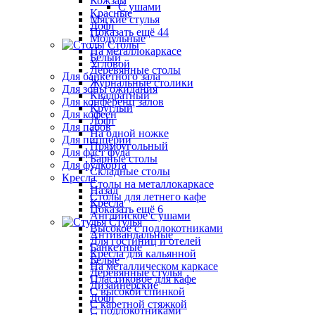
Кожзам
С ушами
Красные
Мягкие стулья
Лофт
Показать ещё 44
Модульные
Столы
На металлокаркасе
Белый
Угловой
Деревянные столы
Для банкетного зала
Журнальные столики
Для зоны ожидания
Квадратный
Для конференц залов
Круглый
Для кофеен
Лофт
Для пабов
На одной ножке
Для пиццерии
Прямоугольный
Для фаст фуда
Барные столы
Для фудкорта
Складные столы
Кресла
Столы на металлокаркасе
Назад
Столы для летнего кафе
Кресла
Показать ещё 6
Английское с ушами
Стулья
Высокое с подлокотниками
Антивандальные
Для гостиниц и отелей
Банкетные
Кресла для кальянной
Белые
На металлическом каркасе
Деревянные стулья
Пластиковое для кафе
Дизайнерские
С высокой спинкой
Лофт
С каретной стяжкой
С подлокотниками