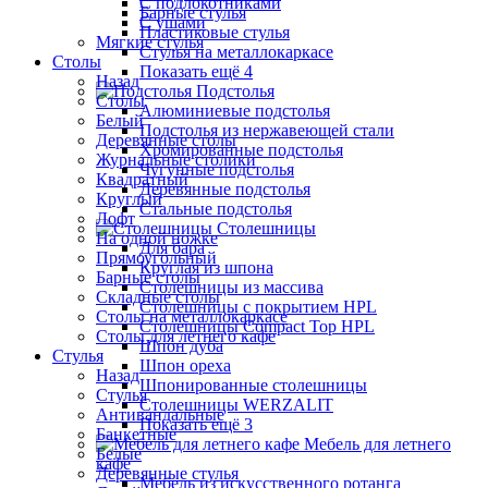
С подлокотниками
Барные стулья
С ушами
Пластиковые стулья
Мягкие стулья
Стулья на металлокаркасе
Столы
Показать ещё 4
Назад
Подстолья
Столы
Алюминиевые подстолья
Белый
Подстолья из нержавеющей стали
Деревянные столы
Хромированные подстолья
Журнальные столики
Чугунные подстолья
Квадратный
Деревянные подстолья
Круглый
Стальные подстолья
Лофт
Столешницы
На одной ножке
Для бара
Прямоугольный
Круглая из шпона
Барные столы
Столешницы из массива
Складные столы
Столешницы с покрытием HPL
Столы на металлокаркасе
Столешницы Сompact Top HPL
Столы для летнего кафе
Шпон дуба
Стулья
Шпон ореха
Назад
Шпонированные столешницы
Стулья
Столешницы WERZALIT
Антивандальные
Показать ещё 3
Банкетные
Мебель для летнего
Белые
кафе
Деревянные стулья
Мебель из искусственного ротанга