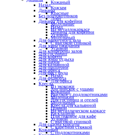
Кожаный
Назад
Кожзам
Диваны
Красные
Без подлокотников
Лофт
Диваны для кофейни
Модульные
Назад
На металлокаркасе
Диваны для кофейни
Угловой
Модульный
Для банкетного зала
С высокой спинкой
Для зоны ожидания
Угловой
Для конференц залов
Для гостиниц
Для кофеен
Для зоны отдыха
Для пабов
Для кальянной
Для пиццерии
Для офиса
Для фаст фуда
Назад
Для фудкорта
Для офиса
Кресла
Из экокожи
Английское с ушами
Кожаный
Высокое с подлокотниками
Маленький
Для гостиниц и отелей
Модульный
Кресла для кальянной
Прямой
На металлическом каркасе
Раскладной
Пластиковое для кафе
Угловой
С высокой спинкой
Для салона красоты
С каретной стяжкой
Кожаный
С подлокотниками