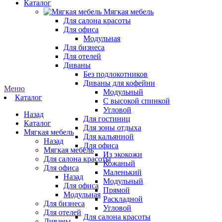
Каталог
Мягкая мебель
Для салона красоты
Для офиса
Модульная
Для бизнеса
Для отелей
Диваны
Без подлокотников
Диваны для кофейни
Меню
Модульный
Каталог
С высокой спинкой
Угловой
Назад
Для гостиниц
Каталог
Для зоны отдыха
Мягкая мебель
Для кальянной
Назад
Для офиса
Мягкая мебель
Из экокожи
Для салона красоты
Кожаный
Для офиса
Маленький
Назад
Модульный
Для офиса
Прямой
Модульная
Раскладной
Для бизнеса
Угловой
Для отелей
Для салона красоты
Диваны