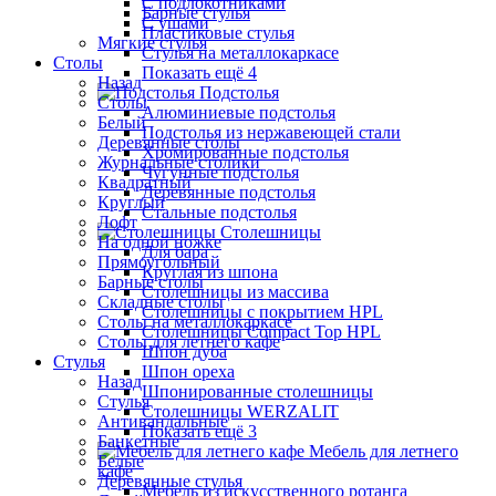
С подлокотниками
Барные стулья
С ушами
Пластиковые стулья
Мягкие стулья
Стулья на металлокаркасе
Столы
Показать ещё 4
Назад
Подстолья
Столы
Алюминиевые подстолья
Белый
Подстолья из нержавеющей стали
Деревянные столы
Хромированные подстолья
Журнальные столики
Чугунные подстолья
Квадратный
Деревянные подстолья
Круглый
Стальные подстолья
Лофт
Столешницы
На одной ножке
Для бара
Прямоугольный
Круглая из шпона
Барные столы
Столешницы из массива
Складные столы
Столешницы с покрытием HPL
Столы на металлокаркасе
Столешницы Сompact Top HPL
Столы для летнего кафе
Шпон дуба
Стулья
Шпон ореха
Назад
Шпонированные столешницы
Стулья
Столешницы WERZALIT
Антивандальные
Показать ещё 3
Банкетные
Мебель для летнего
Белые
кафе
Деревянные стулья
Мебель из искусственного ротанга