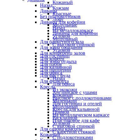
Кожаный
Назад
Кожзам
Диваны
Красные
Без подлокотников
Лофт
Диваны для кофейни
Модульные
Назад
На металлокаркасе
Диваны для кофейни
Угловой
Модульный
Для банкетного зала
С высокой спинкой
Для зоны ожидания
Угловой
Для конференц залов
Для гостиниц
Для кофеен
Для зоны отдыха
Для пабов
Для кальянной
Для пиццерии
Для офиса
Для фаст фуда
Назад
Для фудкорта
Для офиса
Кресла
Из экокожи
Английское с ушами
Кожаный
Высокое с подлокотниками
Маленький
Для гостиниц и отелей
Модульный
Кресла для кальянной
Прямой
На металлическом каркасе
Раскладной
Пластиковое для кафе
Угловой
С высокой спинкой
Для салона красоты
С каретной стяжкой
Кожаный
С подлокотниками