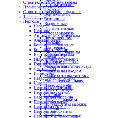
Строительство летних веранд
Автоматические
Производство Маркиз
Боковые
Строительство веранд под ключ
Вертикальные
Террасная доска
Витринные
Перголы
Выдвижные
Назад
Горизонтальные
Перголы
Готовая маркиза
Автоматические перголы
Двухсторонние
Алюминиевые
Для кафе
Безрамное остекление
Для террасы
Биоклиматические
Кассетные маркизы
Вертикальная пергола
Корзинная
Гильотинное остекление
Локтевые маркизы
Горизонтальная пергола
Маркиза для зимнего сада
Для террасы
Маркиза над входом
Из металла
Маркиза открытого типа
Навес для зоны отдыха
Металлический навес
Навесы
Навес для кафе
Пергола в стиле лофт
Навес от дождя
Пергола двускатная
Оконные
Пергола для бассейна
Парусная маркиза
Пергола для парка
Полукассетная маркиза
Пергола из стекла
Теневой навес
Пергола односкатная
Фасадные
Пергола отдельностоящая