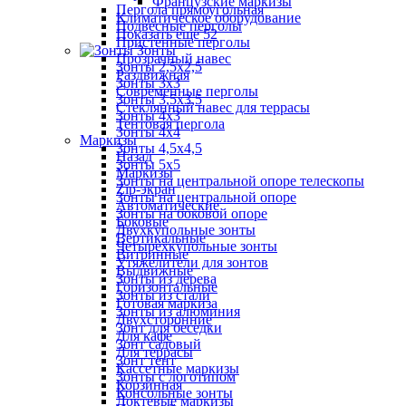
Французские маркизы
Пергола прямоугольная
Климатическое оборудование
Подвесные перголы
Показать ещё 52
Пристенные перголы
Зонты
Прозрачный навес
Зонты 2,5х2,5
Раздвижная
Зонты 3х3
Современные перголы
Зонты 3,5х3,5
Стеклянный навес для террасы
Зонты 4х3
Тентовая пергола
Зонты 4х4
Маркизы
Зонты 4,5х4,5
Назад
Зонты 5х5
Маркизы
Зонты на центральной опоре телескопы
Zip-экран
Зонты на центральной опоре
Автоматические
Зонты на боковой опоре
Боковые
Двухкупольные зонты
Вертикальные
Четырехкупольные зонты
Витринные
Утяжелители для зонтов
Выдвижные
Зонты из дерева
Горизонтальные
Зонты из стали
Готовая маркиза
Зонты из алюминия
Двухсторонние
Зонт для беседки
Для кафе
Зонт садовый
Для террасы
Зонт тент
Кассетные маркизы
Зонты с логотипом
Корзинная
Консольные зонты
Локтевые маркизы