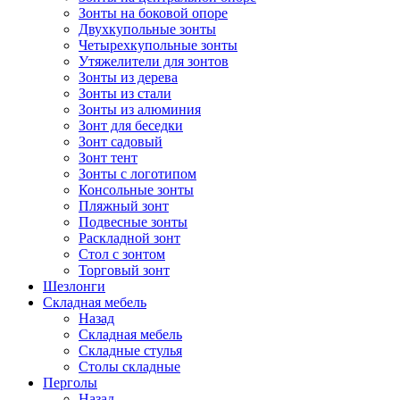
Зонты на боковой опоре
Двухкупольные зонты
Четырехкупольные зонты
Утяжелители для зонтов
Зонты из дерева
Зонты из стали
Зонты из алюминия
Зонт для беседки
Зонт садовый
Зонт тент
Зонты с логотипом
Консольные зонты
Пляжный зонт
Подвесные зонты
Раскладной зонт
Стол с зонтом
Торговый зонт
Шезлонги
Складная мебель
Назад
Складная мебель
Складные стулья
Столы складные
Перголы
Назад