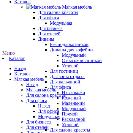
Каталог
Мягкая мебель
Для салона красоты
Для офиса
Модульная
Для бизнеса
Для отелей
Диваны
Без подлокотников
Диваны для кофейни
Меню
Модульный
Каталог
С высокой спинкой
Угловой
Назад
Для гостиниц
Каталог
Для зоны отдыха
Мягкая мебель
Для кальянной
Назад
Для офиса
Мягкая мебель
Из экокожи
Для салона красоты
Кожаный
Для офиса
Маленький
Назад
Модульный
Для офиса
Прямой
Модульная
Раскладной
Для бизнеса
Угловой
Для отелей
Для салона красоты
Диваны