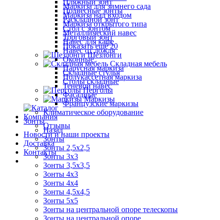
Пляжный зонт
Маркиза для зимнего сада
Подвесные зонты
Маркиза над входом
Раскладной зонт
Маркиза открытого типа
Стол с зонтом
Металлический навес
Торговый зонт
Навес для кафе
Показать ещё 20
Навес от дождя
Шезлонги
Оконные
Складная мебель
Парусная маркиза
Складные стулья
Полукассетная маркиза
Столы складные
Теневой навес
Перголы
Фасадные
Маркизы
Французские маркизы
Климатическое оборудование
Компания
Зонты
Отзывы
Назад
Новости и наши проекты
Зонты
Доставка
Зонты 2,5х2,5
Контакты
Зонты 3х3
Зонты 3,5х3,5
Зонты 4х3
Зонты 4х4
Зонты 4,5х4,5
Зонты 5х5
Зонты на центральной опоре телескопы
Зонты на центральной опоре