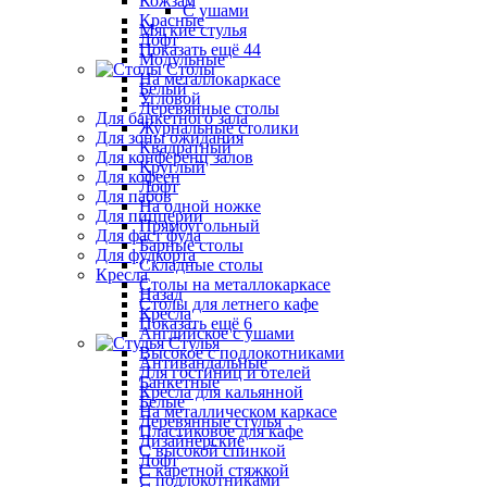
Кожзам
С ушами
Красные
Мягкие стулья
Лофт
Показать ещё 44
Модульные
Столы
На металлокаркасе
Белый
Угловой
Деревянные столы
Для банкетного зала
Журнальные столики
Для зоны ожидания
Квадратный
Для конференц залов
Круглый
Для кофеен
Лофт
Для пабов
На одной ножке
Для пиццерии
Прямоугольный
Для фаст фуда
Барные столы
Для фудкорта
Складные столы
Кресла
Столы на металлокаркасе
Назад
Столы для летнего кафе
Кресла
Показать ещё 6
Английское с ушами
Стулья
Высокое с подлокотниками
Антивандальные
Для гостиниц и отелей
Банкетные
Кресла для кальянной
Белые
На металлическом каркасе
Деревянные стулья
Пластиковое для кафе
Дизайнерские
С высокой спинкой
Лофт
С каретной стяжкой
С подлокотниками