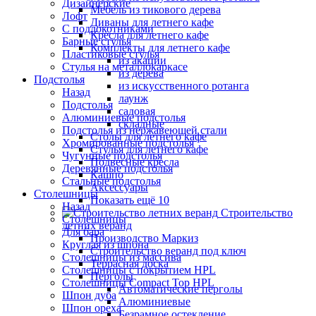
Дизайнерские
Мебель из тикового дерева
Лофт
Диваны для летнего кафе
С подлокотниками
Кресла для летнего кафе
Барные стулья
Комплекты для летнего кафе
Пластиковые стулья
из акации
Стулья на металлокаркасе
из дерева
Подстолья
из искусственного ротанга
Назад
лаунж
Подстолья
садовая
Алюминиевые подстолья
складные
Подстолья из нержавеющей стали
Столы для летнего кафе
Хромированные подстолья
Стулья для летнего кафе
Чугунные подстолья
Подвесные кресла
Деревянные подстолья
Кашпо
Стальные подстолья
Аксессуары
Столешницы
Показать ещё 10
Назад
Строительство
Столешницы
летних веранд
Для бара
Производство Маркиз
Круглая из шпона
Строительство веранд под ключ
Столешницы из массива
Террасная доска
Столешницы с покрытием HPL
Перголы
Столешницы Сompact Top HPL
Автоматические перголы
Шпон дуба
Алюминиевые
Шпон ореха
Безрамное остекление