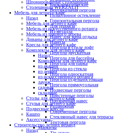
Шпонированные столешницы
Биоклиматические
Столешницы WERZALIT
Вертикальная пергола
Мебель для летнего кафе
Гильотинное остекление
Назад
Горизонтальная пергола
Мебель для летнего кафе
Для террасы
Мебель из искусственного ротанга
Из металла
Мебель из тикового дерева
Навес для зоны отдыха
Диваны для летнего кафе
Навесы
Кресла для летнего кафе
Пергола в стиле лофт
Комплекты для летнего кафе
Пергола двускатная
Назад
Пергола для бассейна
Комплекты для летнего кафе
Пергола для парка
из акации
Пергола из стекла
из дерева
Пергола односкатная
из искусственного ротанга
Пергола отдельностоящая
лаунж
Пергола прямоугольная
садовая
Подвесные перголы
складные
Пристенные перголы
Столы для летнего кафе
Прозрачный навес
Стулья для летнего кафе
Раздвижная
Подвесные кресла
Современные перголы
Кашпо
Стеклянный навес для террасы
Аксессуары
Тентовая пергола
Строительство летних веранд
Маркизы
Назад
Zip-экран