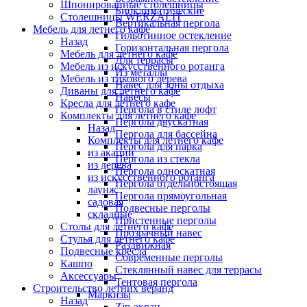
Шпонированные столешницы
Биоклиматические
Столешницы WERZALIT
Вертикальная пергола
Мебель для летнего кафе
Гильотинное остекление
Назад
Горизонтальная пергола
Мебель для летнего кафе
Для террасы
Мебель из искусственного ротанга
Из металла
Мебель из тикового дерева
Навес для зоны отдыха
Диваны для летнего кафе
Навесы
Кресла для летнего кафе
Пергола в стиле лофт
Комплекты для летнего кафе
Пергола двускатная
Назад
Пергола для бассейна
Комплекты для летнего кафе
Пергола для парка
из акации
Пергола из стекла
из дерева
Пергола односкатная
из искусственного ротанга
Пергола отдельностоящая
лаунж
Пергола прямоугольная
садовая
Подвесные перголы
складные
Пристенные перголы
Столы для летнего кафе
Прозрачный навес
Стулья для летнего кафе
Раздвижная
Подвесные кресла
Современные перголы
Кашпо
Стеклянный навес для террасы
Аксессуары
Тентовая пергола
Строительство летних веранд
Маркизы
Назад
Zip-экран