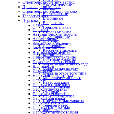
Строительство летних веранд
Автоматические
Производство Маркиз
Боковые
Строительство веранд под ключ
Вертикальные
Террасная доска
Витринные
Перголы
Выдвижные
Назад
Горизонтальные
Перголы
Готовая маркиза
Автоматические перголы
Двухсторонние
Алюминиевые
Для кафе
Безрамное остекление
Для террасы
Биоклиматические
Кассетные маркизы
Вертикальная пергола
Корзинная
Гильотинное остекление
Локтевые маркизы
Горизонтальная пергола
Маркиза для зимнего сада
Для террасы
Маркиза над входом
Из металла
Маркиза открытого типа
Навес для зоны отдыха
Металлический навес
Навесы
Навес для кафе
Пергола в стиле лофт
Навес от дождя
Пергола двускатная
Оконные
Пергола для бассейна
Парусная маркиза
Пергола для парка
Полукассетная маркиза
Пергола из стекла
Теневой навес
Пергола односкатная
Фасадные
Пергола отдельностоящая