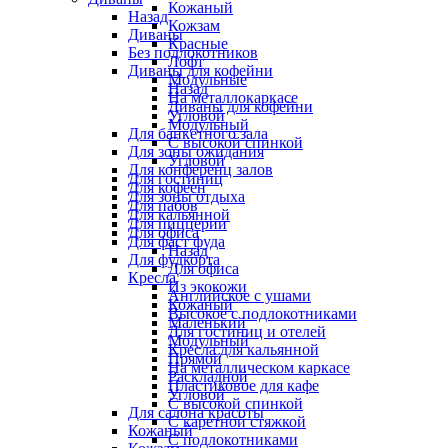
Кожаный
Назад
Кожзам
Диваны
Красные
Без подлокотников
Лофт
Диваны для кофейни
Модульные
Назад
На металлокаркасе
Диваны для кофейни
Угловой
Модульный
Для банкетного зала
С высокой спинкой
Для зоны ожидания
Угловой
Для конференц залов
Для гостиниц
Для кофеен
Для зоны отдыха
Для пабов
Для кальянной
Для пиццерии
Для офиса
Для фаст фуда
Назад
Для фудкорта
Для офиса
Кресла
Из экокожи
Английское с ушами
Кожаный
Высокое с подлокотниками
Маленький
Для гостиниц и отелей
Модульный
Кресла для кальянной
Прямой
На металлическом каркасе
Раскладной
Пластиковое для кафе
Угловой
С высокой спинкой
Для салона красоты
С каретной стяжкой
Кожаный
С подлокотниками