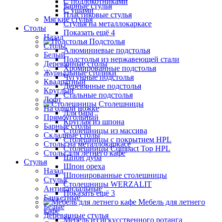
С подлокотниками
Барные стулья
С ушами
Пластиковые стулья
Мягкие стулья
Стулья на металлокаркасе
Столы
Показать ещё 4
Назад
Подстолья
Столы
Алюминиевые подстолья
Белый
Подстолья из нержавеющей стали
Деревянные столы
Хромированные подстолья
Журнальные столики
Чугунные подстолья
Квадратный
Деревянные подстолья
Круглый
Стальные подстолья
Лофт
Столешницы
На одной ножке
Для бара
Прямоугольный
Круглая из шпона
Барные столы
Столешницы из массива
Складные столы
Столешницы с покрытием HPL
Столы на металлокаркасе
Столешницы Сompact Top HPL
Столы для летнего кафе
Шпон дуба
Стулья
Шпон ореха
Назад
Шпонированные столешницы
Стулья
Столешницы WERZALIT
Антивандальные
Показать ещё 3
Банкетные
Мебель для летнего
Белые
кафе
Деревянные стулья
Мебель из искусственного ротанга