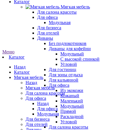
Каталог
Мягкая мебель
Для салона красоты
Для офиса
Модульная
Для бизнеса
Для отелей
Диваны
Без подлокотников
Диваны для кофейни
Меню
Модульный
Каталог
С высокой спинкой
Угловой
Назад
Для гостиниц
Каталог
Для зоны отдыха
Мягкая мебель
Для кальянной
Назад
Для офиса
Мягкая мебель
Из экокожи
Для салона красоты
Кожаный
Для офиса
Маленький
Назад
Модульный
Для офиса
Прямой
Модульная
Раскладной
Для бизнеса
Угловой
Для отелей
Для салона красоты
Диваны