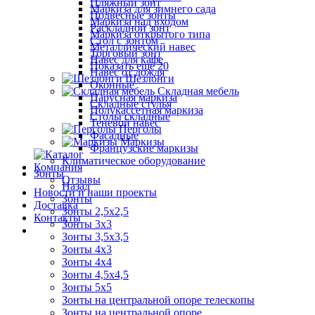
Пляжный зонт
Маркиза для зимнего сада
Подвесные зонты
Маркиза над входом
Раскладной зонт
Маркиза открытого типа
Стол с зонтом
Металлический навес
Торговый зонт
Навес для кафе
Показать ещё 20
Навес от дождя
Шезлонги
Оконные
Складная мебель
Парусная маркиза
Складные стулья
Полукассетная маркиза
Столы складные
Теневой навес
Перголы
Фасадные
Маркизы
Французские маркизы
Климатическое оборудование
Компания
Зонты
Отзывы
Назад
Новости и наши проекты
Зонты
Доставка
Зонты 2,5х2,5
Контакты
Зонты 3х3
Зонты 3,5х3,5
Зонты 4х3
Зонты 4х4
Зонты 4,5х4,5
Зонты 5х5
Зонты на центральной опоре телескопы
Зонты на центральной опоре