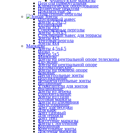
Французские маркизы
Пергола прямоугольная
Климатическое оборудование
Подвесные перголы
Показать ещё 52
Пристенные перголы
Зонты
Прозрачный навес
Зонты 2,5х2,5
Раздвижная
Зонты 3х3
Современные перголы
Зонты 3,5х3,5
Стеклянный навес для террасы
Зонты 4х3
Тентовая пергола
Зонты 4х4
Маркизы
Зонты 4,5х4,5
Назад
Зонты 5х5
Маркизы
Зонты на центральной опоре телескопы
Zip-экран
Зонты на центральной опоре
Автоматические
Зонты на боковой опоре
Боковые
Двухкупольные зонты
Вертикальные
Четырехкупольные зонты
Витринные
Утяжелители для зонтов
Выдвижные
Зонты из дерева
Горизонтальные
Зонты из стали
Готовая маркиза
Зонты из алюминия
Двухсторонние
Зонт для беседки
Для кафе
Зонт садовый
Для террасы
Зонт тент
Кассетные маркизы
Зонты с логотипом
Корзинная
Консольные зонты
Локтевые маркизы