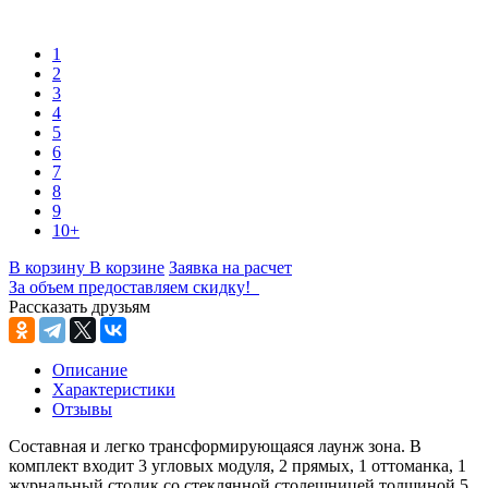
1
2
3
4
5
6
7
8
9
10+
В корзину
В корзине
Заявка на расчет
За объем предоставляем скидку!
Рассказать друзьям
Описание
Характеристики
Отзывы
Составная и легко трансформирующаяся лаунж зона. В
комплект входит 3 угловых модуля, 2 прямых, 1 оттоманка, 1
журнальный столик со стеклянной столешницей толщиной 5