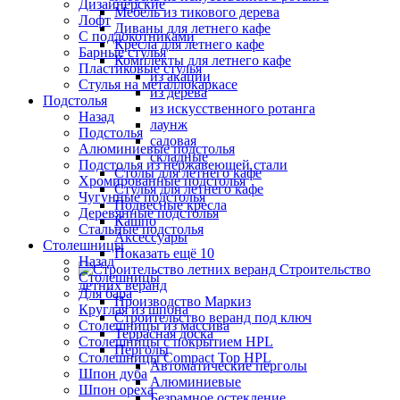
Дизайнерские
Мебель из тикового дерева
Лофт
Диваны для летнего кафе
С подлокотниками
Кресла для летнего кафе
Барные стулья
Комплекты для летнего кафе
Пластиковые стулья
из акации
Стулья на металлокаркасе
из дерева
Подстолья
из искусственного ротанга
Назад
лаунж
Подстолья
садовая
Алюминиевые подстолья
складные
Подстолья из нержавеющей стали
Столы для летнего кафе
Хромированные подстолья
Стулья для летнего кафе
Чугунные подстолья
Подвесные кресла
Деревянные подстолья
Кашпо
Стальные подстолья
Аксессуары
Столешницы
Показать ещё 10
Назад
Строительство
Столешницы
летних веранд
Для бара
Производство Маркиз
Круглая из шпона
Строительство веранд под ключ
Столешницы из массива
Террасная доска
Столешницы с покрытием HPL
Перголы
Столешницы Сompact Top HPL
Автоматические перголы
Шпон дуба
Алюминиевые
Шпон ореха
Безрамное остекление