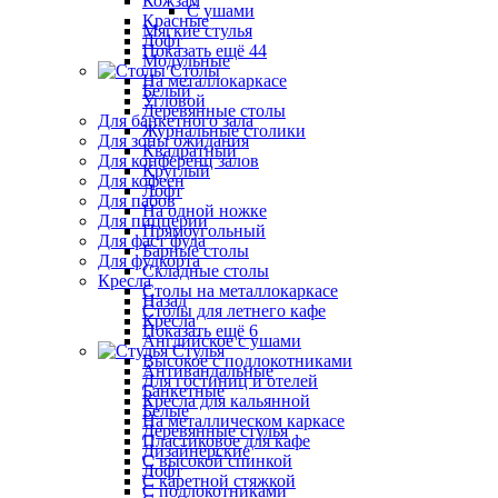
Кожзам
С ушами
Красные
Мягкие стулья
Лофт
Показать ещё 44
Модульные
Столы
На металлокаркасе
Белый
Угловой
Деревянные столы
Для банкетного зала
Журнальные столики
Для зоны ожидания
Квадратный
Для конференц залов
Круглый
Для кофеен
Лофт
Для пабов
На одной ножке
Для пиццерии
Прямоугольный
Для фаст фуда
Барные столы
Для фудкорта
Складные столы
Кресла
Столы на металлокаркасе
Назад
Столы для летнего кафе
Кресла
Показать ещё 6
Английское с ушами
Стулья
Высокое с подлокотниками
Антивандальные
Для гостиниц и отелей
Банкетные
Кресла для кальянной
Белые
На металлическом каркасе
Деревянные стулья
Пластиковое для кафе
Дизайнерские
С высокой спинкой
Лофт
С каретной стяжкой
С подлокотниками