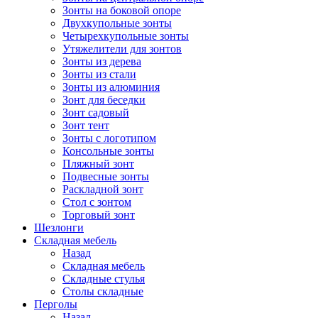
Зонты на боковой опоре
Двухкупольные зонты
Четырехкупольные зонты
Утяжелители для зонтов
Зонты из дерева
Зонты из стали
Зонты из алюминия
Зонт для беседки
Зонт садовый
Зонт тент
Зонты с логотипом
Консольные зонты
Пляжный зонт
Подвесные зонты
Раскладной зонт
Стол с зонтом
Торговый зонт
Шезлонги
Складная мебель
Назад
Складная мебель
Складные стулья
Столы складные
Перголы
Назад