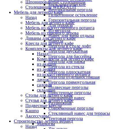
Шпонированные столешницы
Биоклиматические
Столешницы WERZALIT
Вертикальная пергола
Мебель для летнего кафе
Гильотинное остекление
Назад
Горизонтальная пергола
Мебель для летнего кафе
Для террасы
Мебель из искусственного ротанга
Из металла
Мебель из тикового дерева
Навес для зоны отдыха
Диваны для летнего кафе
Навесы
Кресла для летнего кафе
Пергола в стиле лофт
Комплекты для летнего кафе
Пергола двускатная
Назад
Пергола для бассейна
Комплекты для летнего кафе
Пергола для парка
из акации
Пергола из стекла
из дерева
Пергола односкатная
из искусственного ротанга
Пергола отдельностоящая
лаунж
Пергола прямоугольная
садовая
Подвесные перголы
складные
Пристенные перголы
Столы для летнего кафе
Прозрачный навес
Стулья для летнего кафе
Раздвижная
Подвесные кресла
Современные перголы
Кашпо
Стеклянный навес для террасы
Аксессуары
Тентовая пергола
Строительство летних веранд
Маркизы
Назад
Zip-экран