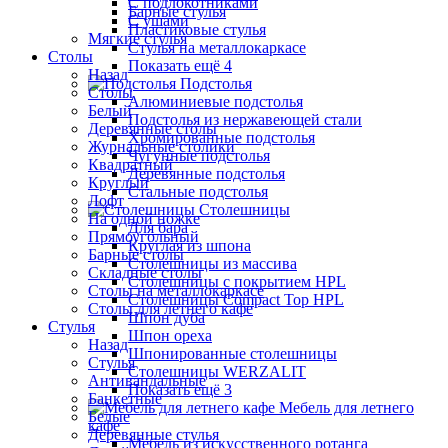
С подлокотниками
Барные стулья
С ушами
Пластиковые стулья
Мягкие стулья
Стулья на металлокаркасе
Столы
Показать ещё 4
Назад
Подстолья
Столы
Алюминиевые подстолья
Белый
Подстолья из нержавеющей стали
Деревянные столы
Хромированные подстолья
Журнальные столики
Чугунные подстолья
Квадратный
Деревянные подстолья
Круглый
Стальные подстолья
Лофт
Столешницы
На одной ножке
Для бара
Прямоугольный
Круглая из шпона
Барные столы
Столешницы из массива
Складные столы
Столешницы с покрытием HPL
Столы на металлокаркасе
Столешницы Сompact Top HPL
Столы для летнего кафе
Шпон дуба
Стулья
Шпон ореха
Назад
Шпонированные столешницы
Стулья
Столешницы WERZALIT
Антивандальные
Показать ещё 3
Банкетные
Мебель для летнего
Белые
кафе
Деревянные стулья
Мебель из искусственного ротанга