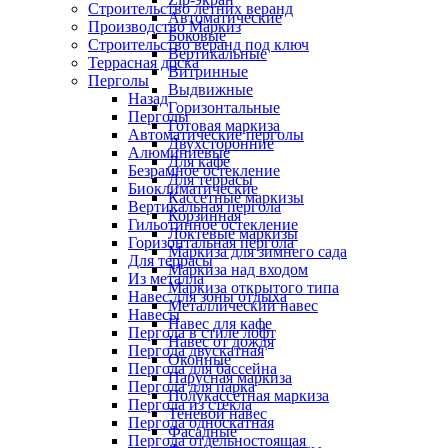
Строительство летних веранд
Автоматические
Производство Маркиз
Боковые
Строительство веранд под ключ
Вертикальные
Террасная доска
Витринные
Перголы
Выдвижные
Назад
Горизонтальные
Перголы
Готовая маркиза
Автоматические перголы
Двухсторонние
Алюминиевые
Для кафе
Безрамное остекление
Для террасы
Биоклиматические
Кассетные маркизы
Вертикальная пергола
Корзинная
Гильотинное остекление
Локтевые маркизы
Горизонтальная пергола
Маркиза для зимнего сада
Для террасы
Маркиза над входом
Из металла
Маркиза открытого типа
Навес для зоны отдыха
Металлический навес
Навесы
Навес для кафе
Пергола в стиле лофт
Навес от дождя
Пергола двускатная
Оконные
Пергола для бассейна
Парусная маркиза
Пергола для парка
Полукассетная маркиза
Пергола из стекла
Теневой навес
Пергола односкатная
Фасадные
Пергола отдельностоящая