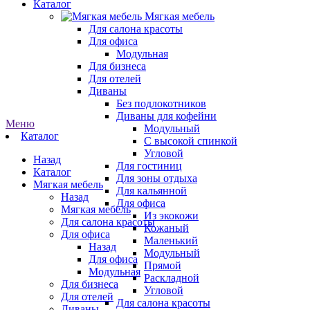
Каталог
Мягкая мебель
Для салона красоты
Для офиса
Модульная
Для бизнеса
Для отелей
Диваны
Без подлокотников
Диваны для кофейни
Меню
Модульный
Каталог
С высокой спинкой
Угловой
Назад
Для гостиниц
Каталог
Для зоны отдыха
Мягкая мебель
Для кальянной
Назад
Для офиса
Мягкая мебель
Из экокожи
Для салона красоты
Кожаный
Для офиса
Маленький
Назад
Модульный
Для офиса
Прямой
Модульная
Раскладной
Для бизнеса
Угловой
Для отелей
Для салона красоты
Диваны