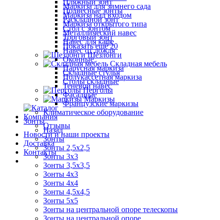
Пляжный зонт
Маркиза для зимнего сада
Подвесные зонты
Маркиза над входом
Раскладной зонт
Маркиза открытого типа
Стол с зонтом
Металлический навес
Торговый зонт
Навес для кафе
Показать ещё 20
Навес от дождя
Шезлонги
Оконные
Складная мебель
Парусная маркиза
Складные стулья
Полукассетная маркиза
Столы складные
Теневой навес
Перголы
Фасадные
Маркизы
Французские маркизы
Климатическое оборудование
Компания
Зонты
Отзывы
Назад
Новости и наши проекты
Зонты
Доставка
Зонты 2,5х2,5
Контакты
Зонты 3х3
Зонты 3,5х3,5
Зонты 4х3
Зонты 4х4
Зонты 4,5х4,5
Зонты 5х5
Зонты на центральной опоре телескопы
Зонты на центральной опоре