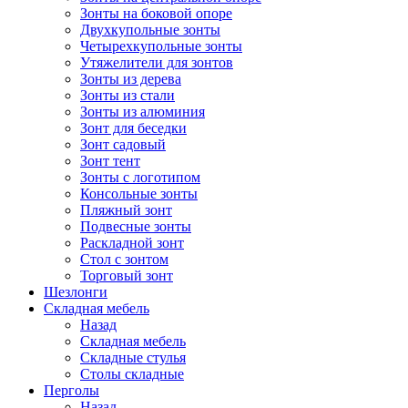
Зонты на боковой опоре
Двухкупольные зонты
Четырехкупольные зонты
Утяжелители для зонтов
Зонты из дерева
Зонты из стали
Зонты из алюминия
Зонт для беседки
Зонт садовый
Зонт тент
Зонты с логотипом
Консольные зонты
Пляжный зонт
Подвесные зонты
Раскладной зонт
Стол с зонтом
Торговый зонт
Шезлонги
Складная мебель
Назад
Складная мебель
Складные стулья
Столы складные
Перголы
Назад