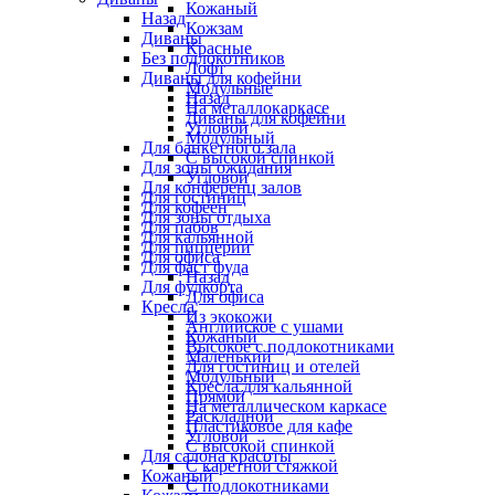
Кожаный
Назад
Кожзам
Диваны
Красные
Без подлокотников
Лофт
Диваны для кофейни
Модульные
Назад
На металлокаркасе
Диваны для кофейни
Угловой
Модульный
Для банкетного зала
С высокой спинкой
Для зоны ожидания
Угловой
Для конференц залов
Для гостиниц
Для кофеен
Для зоны отдыха
Для пабов
Для кальянной
Для пиццерии
Для офиса
Для фаст фуда
Назад
Для фудкорта
Для офиса
Кресла
Из экокожи
Английское с ушами
Кожаный
Высокое с подлокотниками
Маленький
Для гостиниц и отелей
Модульный
Кресла для кальянной
Прямой
На металлическом каркасе
Раскладной
Пластиковое для кафе
Угловой
С высокой спинкой
Для салона красоты
С каретной стяжкой
Кожаный
С подлокотниками