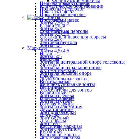
Французские маркизы
Пергола прямоугольная
Климатическое оборудование
Подвесные перголы
Показать ещё 52
Пристенные перголы
Зонты
Прозрачный навес
Зонты 2,5х2,5
Раздвижная
Зонты 3х3
Современные перголы
Зонты 3,5х3,5
Стеклянный навес для террасы
Зонты 4х3
Тентовая пергола
Зонты 4х4
Маркизы
Зонты 4,5х4,5
Назад
Зонты 5х5
Маркизы
Зонты на центральной опоре телескопы
Zip-экран
Зонты на центральной опоре
Автоматические
Зонты на боковой опоре
Боковые
Двухкупольные зонты
Вертикальные
Четырехкупольные зонты
Витринные
Утяжелители для зонтов
Выдвижные
Зонты из дерева
Горизонтальные
Зонты из стали
Готовая маркиза
Зонты из алюминия
Двухсторонние
Зонт для беседки
Для кафе
Зонт садовый
Для террасы
Зонт тент
Кассетные маркизы
Зонты с логотипом
Корзинная
Консольные зонты
Локтевые маркизы