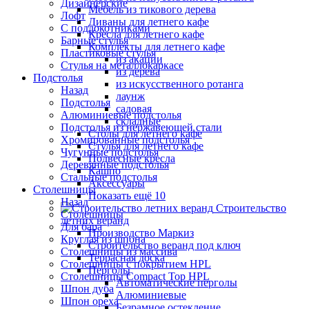
Дизайнерские
Мебель из тикового дерева
Лофт
Диваны для летнего кафе
С подлокотниками
Кресла для летнего кафе
Барные стулья
Комплекты для летнего кафе
Пластиковые стулья
из акации
Стулья на металлокаркасе
из дерева
Подстолья
из искусственного ротанга
Назад
лаунж
Подстолья
садовая
Алюминиевые подстолья
складные
Подстолья из нержавеющей стали
Столы для летнего кафе
Хромированные подстолья
Стулья для летнего кафе
Чугунные подстолья
Подвесные кресла
Деревянные подстолья
Кашпо
Стальные подстолья
Аксессуары
Столешницы
Показать ещё 10
Назад
Строительство
Столешницы
летних веранд
Для бара
Производство Маркиз
Круглая из шпона
Строительство веранд под ключ
Столешницы из массива
Террасная доска
Столешницы с покрытием HPL
Перголы
Столешницы Сompact Top HPL
Автоматические перголы
Шпон дуба
Алюминиевые
Шпон ореха
Безрамное остекление