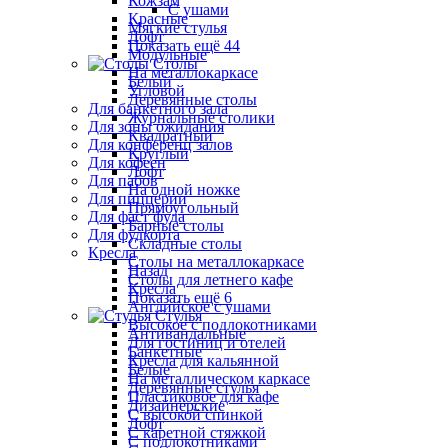
Кожзам
С ушами
Красные
Мягкие стулья
Лофт
Показать ещё 44
Модульные
Столы
На металлокаркасе
Белый
Угловой
Деревянные столы
Для банкетного зала
Журнальные столики
Для зоны ожидания
Квадратный
Для конференц залов
Круглый
Для кофеен
Лофт
Для пабов
На одной ножке
Для пиццерии
Прямоугольный
Для фаст фуда
Барные столы
Для фудкорта
Складные столы
Кресла
Столы на металлокаркасе
Назад
Столы для летнего кафе
Кресла
Показать ещё 6
Английское с ушами
Стулья
Высокое с подлокотниками
Антивандальные
Для гостиниц и отелей
Банкетные
Кресла для кальянной
Белые
На металлическом каркасе
Деревянные стулья
Пластиковое для кафе
Дизайнерские
С высокой спинкой
Лофт
С каретной стяжкой
С подлокотниками