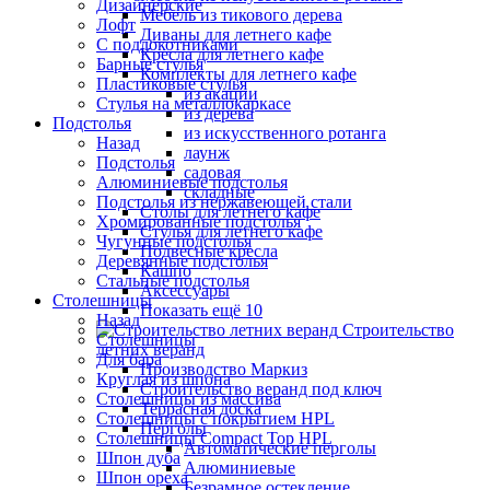
Дизайнерские
Мебель из тикового дерева
Лофт
Диваны для летнего кафе
С подлокотниками
Кресла для летнего кафе
Барные стулья
Комплекты для летнего кафе
Пластиковые стулья
из акации
Стулья на металлокаркасе
из дерева
Подстолья
из искусственного ротанга
Назад
лаунж
Подстолья
садовая
Алюминиевые подстолья
складные
Подстолья из нержавеющей стали
Столы для летнего кафе
Хромированные подстолья
Стулья для летнего кафе
Чугунные подстолья
Подвесные кресла
Деревянные подстолья
Кашпо
Стальные подстолья
Аксессуары
Столешницы
Показать ещё 10
Назад
Строительство
Столешницы
летних веранд
Для бара
Производство Маркиз
Круглая из шпона
Строительство веранд под ключ
Столешницы из массива
Террасная доска
Столешницы с покрытием HPL
Перголы
Столешницы Сompact Top HPL
Автоматические перголы
Шпон дуба
Алюминиевые
Шпон ореха
Безрамное остекление