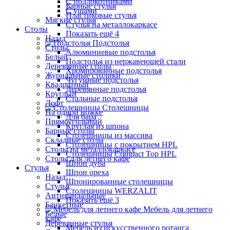
С подлокотниками
Барные стулья
С ушами
Пластиковые стулья
Мягкие стулья
Стулья на металлокаркасе
Столы
Показать ещё 4
Назад
Подстолья
Столы
Алюминиевые подстолья
Белый
Подстолья из нержавеющей стали
Деревянные столы
Хромированные подстолья
Журнальные столики
Чугунные подстолья
Квадратный
Деревянные подстолья
Круглый
Стальные подстолья
Лофт
Столешницы
На одной ножке
Для бара
Прямоугольный
Круглая из шпона
Барные столы
Столешницы из массива
Складные столы
Столешницы с покрытием HPL
Столы на металлокаркасе
Столешницы Сompact Top HPL
Столы для летнего кафе
Шпон дуба
Стулья
Шпон ореха
Назад
Шпонированные столешницы
Стулья
Столешницы WERZALIT
Антивандальные
Показать ещё 3
Банкетные
Мебель для летнего
Белые
кафе
Деревянные стулья
Мебель из искусственного ротанга