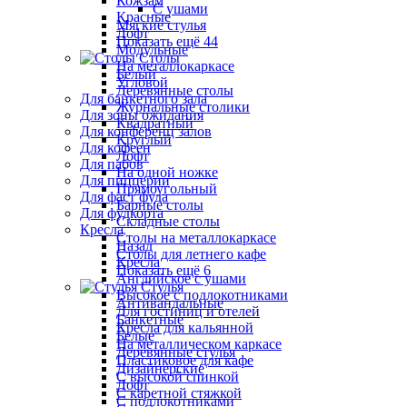
Кожзам
С ушами
Красные
Мягкие стулья
Лофт
Показать ещё 44
Модульные
Столы
На металлокаркасе
Белый
Угловой
Деревянные столы
Для банкетного зала
Журнальные столики
Для зоны ожидания
Квадратный
Для конференц залов
Круглый
Для кофеен
Лофт
Для пабов
На одной ножке
Для пиццерии
Прямоугольный
Для фаст фуда
Барные столы
Для фудкорта
Складные столы
Кресла
Столы на металлокаркасе
Назад
Столы для летнего кафе
Кресла
Показать ещё 6
Английское с ушами
Стулья
Высокое с подлокотниками
Антивандальные
Для гостиниц и отелей
Банкетные
Кресла для кальянной
Белые
На металлическом каркасе
Деревянные стулья
Пластиковое для кафе
Дизайнерские
С высокой спинкой
Лофт
С каретной стяжкой
С подлокотниками