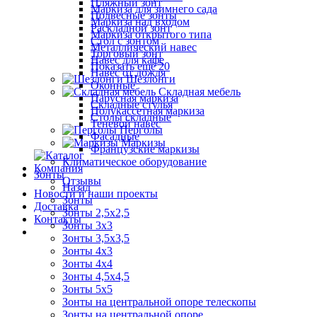
Пляжный зонт
Маркиза для зимнего сада
Подвесные зонты
Маркиза над входом
Раскладной зонт
Маркиза открытого типа
Стол с зонтом
Металлический навес
Торговый зонт
Навес для кафе
Показать ещё 20
Навес от дождя
Шезлонги
Оконные
Складная мебель
Парусная маркиза
Складные стулья
Полукассетная маркиза
Столы складные
Теневой навес
Перголы
Фасадные
Маркизы
Французские маркизы
Климатическое оборудование
Компания
Зонты
Отзывы
Назад
Новости и наши проекты
Зонты
Доставка
Зонты 2,5х2,5
Контакты
Зонты 3х3
Зонты 3,5х3,5
Зонты 4х3
Зонты 4х4
Зонты 4,5х4,5
Зонты 5х5
Зонты на центральной опоре телескопы
Зонты на центральной опоре