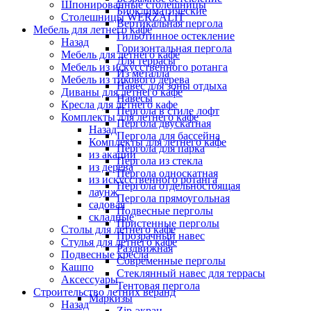
Шпонированные столешницы
Биоклиматические
Столешницы WERZALIT
Вертикальная пергола
Мебель для летнего кафе
Гильотинное остекление
Назад
Горизонтальная пергола
Мебель для летнего кафе
Для террасы
Мебель из искусственного ротанга
Из металла
Мебель из тикового дерева
Навес для зоны отдыха
Диваны для летнего кафе
Навесы
Кресла для летнего кафе
Пергола в стиле лофт
Комплекты для летнего кафе
Пергола двускатная
Назад
Пергола для бассейна
Комплекты для летнего кафе
Пергола для парка
из акации
Пергола из стекла
из дерева
Пергола односкатная
из искусственного ротанга
Пергола отдельностоящая
лаунж
Пергола прямоугольная
садовая
Подвесные перголы
складные
Пристенные перголы
Столы для летнего кафе
Прозрачный навес
Стулья для летнего кафе
Раздвижная
Подвесные кресла
Современные перголы
Кашпо
Стеклянный навес для террасы
Аксессуары
Тентовая пергола
Строительство летних веранд
Маркизы
Назад
Zip-экран