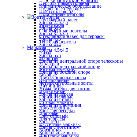
Французские маркизы
Пергола прямоугольная
Климатическое оборудование
Подвесные перголы
Показать ещё 52
Пристенные перголы
Зонты
Прозрачный навес
Зонты 2,5х2,5
Раздвижная
Зонты 3х3
Современные перголы
Зонты 3,5х3,5
Стеклянный навес для террасы
Зонты 4х3
Тентовая пергола
Зонты 4х4
Маркизы
Зонты 4,5х4,5
Назад
Зонты 5х5
Маркизы
Зонты на центральной опоре телескопы
Zip-экран
Зонты на центральной опоре
Автоматические
Зонты на боковой опоре
Боковые
Двухкупольные зонты
Вертикальные
Четырехкупольные зонты
Витринные
Утяжелители для зонтов
Выдвижные
Зонты из дерева
Горизонтальные
Зонты из стали
Готовая маркиза
Зонты из алюминия
Двухсторонние
Зонт для беседки
Для кафе
Зонт садовый
Для террасы
Зонт тент
Кассетные маркизы
Зонты с логотипом
Корзинная
Консольные зонты
Локтевые маркизы