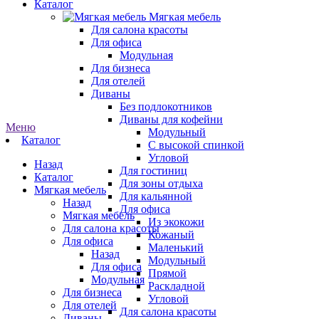
Каталог
Мягкая мебель
Для салона красоты
Для офиса
Модульная
Для бизнеса
Для отелей
Диваны
Без подлокотников
Диваны для кофейни
Меню
Модульный
Каталог
С высокой спинкой
Угловой
Назад
Для гостиниц
Каталог
Для зоны отдыха
Мягкая мебель
Для кальянной
Назад
Для офиса
Мягкая мебель
Из экокожи
Для салона красоты
Кожаный
Для офиса
Маленький
Назад
Модульный
Для офиса
Прямой
Модульная
Раскладной
Для бизнеса
Угловой
Для отелей
Для салона красоты
Диваны