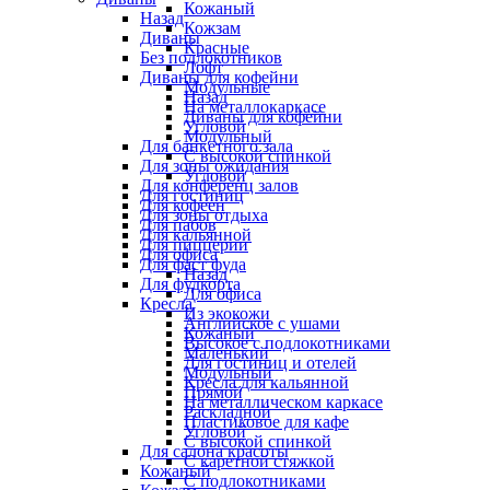
Кожаный
Назад
Кожзам
Диваны
Красные
Без подлокотников
Лофт
Диваны для кофейни
Модульные
Назад
На металлокаркасе
Диваны для кофейни
Угловой
Модульный
Для банкетного зала
С высокой спинкой
Для зоны ожидания
Угловой
Для конференц залов
Для гостиниц
Для кофеен
Для зоны отдыха
Для пабов
Для кальянной
Для пиццерии
Для офиса
Для фаст фуда
Назад
Для фудкорта
Для офиса
Кресла
Из экокожи
Английское с ушами
Кожаный
Высокое с подлокотниками
Маленький
Для гостиниц и отелей
Модульный
Кресла для кальянной
Прямой
На металлическом каркасе
Раскладной
Пластиковое для кафе
Угловой
С высокой спинкой
Для салона красоты
С каретной стяжкой
Кожаный
С подлокотниками