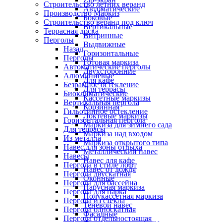
Строительство летних веранд
Автоматические
Производство Маркиз
Боковые
Строительство веранд под ключ
Вертикальные
Террасная доска
Витринные
Перголы
Выдвижные
Назад
Горизонтальные
Перголы
Готовая маркиза
Автоматические перголы
Двухсторонние
Алюминиевые
Для кафе
Безрамное остекление
Для террасы
Биоклиматические
Кассетные маркизы
Вертикальная пергола
Корзинная
Гильотинное остекление
Локтевые маркизы
Горизонтальная пергола
Маркиза для зимнего сада
Для террасы
Маркиза над входом
Из металла
Маркиза открытого типа
Навес для зоны отдыха
Металлический навес
Навесы
Навес для кафе
Пергола в стиле лофт
Навес от дождя
Пергола двускатная
Оконные
Пергола для бассейна
Парусная маркиза
Пергола для парка
Полукассетная маркиза
Пергола из стекла
Теневой навес
Пергола односкатная
Фасадные
Пергола отдельностоящая