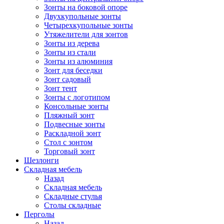
Зонты на боковой опоре
Двухкупольные зонты
Четырехкупольные зонты
Утяжелители для зонтов
Зонты из дерева
Зонты из стали
Зонты из алюминия
Зонт для беседки
Зонт садовый
Зонт тент
Зонты с логотипом
Консольные зонты
Пляжный зонт
Подвесные зонты
Раскладной зонт
Стол с зонтом
Торговый зонт
Шезлонги
Складная мебель
Назад
Складная мебель
Складные стулья
Столы складные
Перголы
Назад