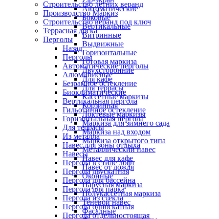
Строительство летних веранд
Автоматические
Производство Маркиз
Боковые
Строительство веранд под ключ
Вертикальные
Террасная доска
Витринные
Перголы
Выдвижные
Назад
Горизонтальные
Перголы
Готовая маркиза
Автоматические перголы
Двухсторонние
Алюминиевые
Для кафе
Безрамное остекление
Для террасы
Биоклиматические
Кассетные маркизы
Вертикальная пергола
Корзинная
Гильотинное остекление
Локтевые маркизы
Горизонтальная пергола
Маркиза для зимнего сада
Для террасы
Маркиза над входом
Из металла
Маркиза открытого типа
Навес для зоны отдыха
Металлический навес
Навесы
Навес для кафе
Пергола в стиле лофт
Навес от дождя
Пергола двускатная
Оконные
Пергола для бассейна
Парусная маркиза
Пергола для парка
Полукассетная маркиза
Пергола из стекла
Теневой навес
Пергола односкатная
Фасадные
Пергола отдельностоящая