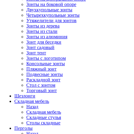
Зонты на боковой опоре
Двухкупольные зонты
Четырехкупольные зонты
Утяжелители для зонтов
Зонты из дерева
Зонты из стали
Зонты из алюминия
Зонт для беседки
Зонт садовый
Зонт тент
Зонты с логотипом
Консольные зонты
Пляжный зонт
Подвесные зонты
Раскладной зонт
Стол с зонтом
Торговый зонт
Шезлонги
Складная мебель
Назад
Складная мебель
Складные стулья
Столы складные
Перголы
Назад