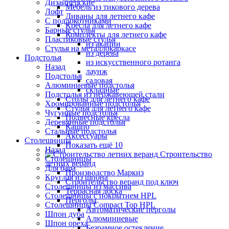
Дизайнерские
Мебель из тикового дерева
Лофт
Диваны для летнего кафе
С подлокотниками
Кресла для летнего кафе
Барные стулья
Комплекты для летнего кафе
Пластиковые стулья
из акации
Стулья на металлокаркасе
из дерева
Подстолья
из искусственного ротанга
Назад
лаунж
Подстолья
садовая
Алюминиевые подстолья
складные
Подстолья из нержавеющей стали
Столы для летнего кафе
Хромированные подстолья
Стулья для летнего кафе
Чугунные подстолья
Подвесные кресла
Деревянные подстолья
Кашпо
Стальные подстолья
Аксессуары
Столешницы
Показать ещё 10
Назад
Строительство
Столешницы
летних веранд
Для бара
Производство Маркиз
Круглая из шпона
Строительство веранд под ключ
Столешницы из массива
Террасная доска
Столешницы с покрытием HPL
Перголы
Столешницы Сompact Top HPL
Автоматические перголы
Шпон дуба
Алюминиевые
Шпон ореха
Безрамное остекление