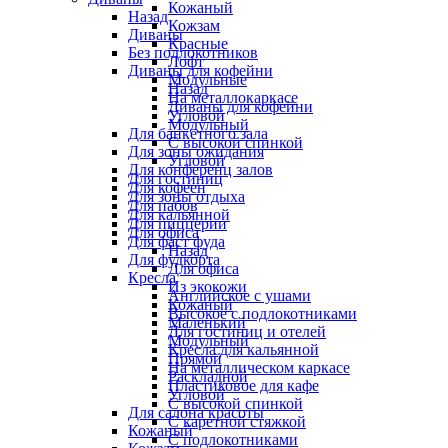
Кожаный
Назад
Кожзам
Диваны
Красные
Без подлокотников
Лофт
Диваны для кофейни
Модульные
Назад
На металлокаркасе
Диваны для кофейни
Угловой
Модульный
Для банкетного зала
С высокой спинкой
Для зоны ожидания
Угловой
Для конференц залов
Для гостиниц
Для кофеен
Для зоны отдыха
Для пабов
Для кальянной
Для пиццерии
Для офиса
Для фаст фуда
Назад
Для фудкорта
Для офиса
Кресла
Из экокожи
Английское с ушами
Кожаный
Высокое с подлокотниками
Маленький
Для гостиниц и отелей
Модульный
Кресла для кальянной
Прямой
На металлическом каркасе
Раскладной
Пластиковое для кафе
Угловой
С высокой спинкой
Для салона красоты
С каретной стяжкой
Кожаный
С подлокотниками