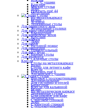
Кожзам
С ушами
Красные
Мягкие стулья
Лофт
Показать ещё 44
Модульные
Столы
На металлокаркасе
Белый
Угловой
Деревянные столы
Для банкетного зала
Журнальные столики
Для зоны ожидания
Квадратный
Для конференц залов
Круглый
Для кофеен
Лофт
Для пабов
На одной ножке
Для пиццерии
Прямоугольный
Для фаст фуда
Барные столы
Для фудкорта
Складные столы
Кресла
Столы на металлокаркасе
Назад
Столы для летнего кафе
Кресла
Показать ещё 6
Английское с ушами
Стулья
Высокое с подлокотниками
Антивандальные
Для гостиниц и отелей
Банкетные
Кресла для кальянной
Белые
На металлическом каркасе
Деревянные стулья
Пластиковое для кафе
Дизайнерские
С высокой спинкой
Лофт
С каретной стяжкой
С подлокотниками