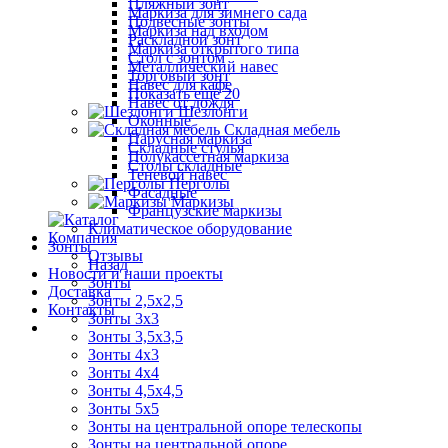
Пляжный зонт
Маркиза для зимнего сада
Подвесные зонты
Маркиза над входом
Раскладной зонт
Маркиза открытого типа
Стол с зонтом
Металлический навес
Торговый зонт
Навес для кафе
Показать ещё 20
Навес от дождя
Шезлонги
Оконные
Складная мебель
Парусная маркиза
Складные стулья
Полукассетная маркиза
Столы складные
Теневой навес
Перголы
Фасадные
Маркизы
Французские маркизы
Климатическое оборудование
Компания
Зонты
Отзывы
Назад
Новости и наши проекты
Зонты
Доставка
Зонты 2,5х2,5
Контакты
Зонты 3х3
Зонты 3,5х3,5
Зонты 4х3
Зонты 4х4
Зонты 4,5х4,5
Зонты 5х5
Зонты на центральной опоре телескопы
Зонты на центральной опоре