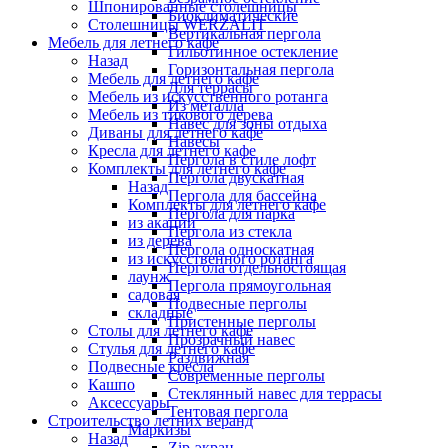
Шпонированные столешницы
Биоклиматические
Столешницы WERZALIT
Вертикальная пергола
Мебель для летнего кафе
Гильотинное остекление
Назад
Горизонтальная пергола
Мебель для летнего кафе
Для террасы
Мебель из искусственного ротанга
Из металла
Мебель из тикового дерева
Навес для зоны отдыха
Диваны для летнего кафе
Навесы
Кресла для летнего кафе
Пергола в стиле лофт
Комплекты для летнего кафе
Пергола двускатная
Назад
Пергола для бассейна
Комплекты для летнего кафе
Пергола для парка
из акации
Пергола из стекла
из дерева
Пергола односкатная
из искусственного ротанга
Пергола отдельностоящая
лаунж
Пергола прямоугольная
садовая
Подвесные перголы
складные
Пристенные перголы
Столы для летнего кафе
Прозрачный навес
Стулья для летнего кафе
Раздвижная
Подвесные кресла
Современные перголы
Кашпо
Стеклянный навес для террасы
Аксессуары
Тентовая пергола
Строительство летних веранд
Маркизы
Назад
Zip-экран