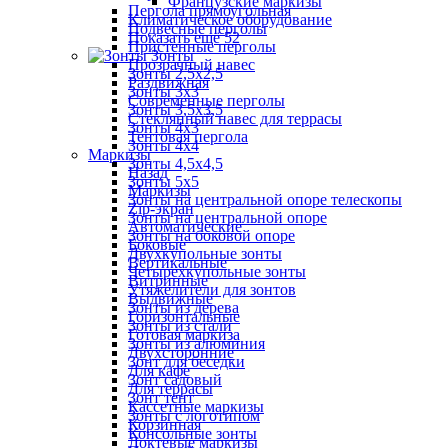
Французские маркизы
Пергола прямоугольная
Климатическое оборудование
Подвесные перголы
Показать ещё 52
Пристенные перголы
Зонты
Прозрачный навес
Зонты 2,5х2,5
Раздвижная
Зонты 3х3
Современные перголы
Зонты 3,5х3,5
Стеклянный навес для террасы
Зонты 4х3
Тентовая пергола
Зонты 4х4
Маркизы
Зонты 4,5х4,5
Назад
Зонты 5х5
Маркизы
Зонты на центральной опоре телескопы
Zip-экран
Зонты на центральной опоре
Автоматические
Зонты на боковой опоре
Боковые
Двухкупольные зонты
Вертикальные
Четырехкупольные зонты
Витринные
Утяжелители для зонтов
Выдвижные
Зонты из дерева
Горизонтальные
Зонты из стали
Готовая маркиза
Зонты из алюминия
Двухсторонние
Зонт для беседки
Для кафе
Зонт садовый
Для террасы
Зонт тент
Кассетные маркизы
Зонты с логотипом
Корзинная
Консольные зонты
Локтевые маркизы