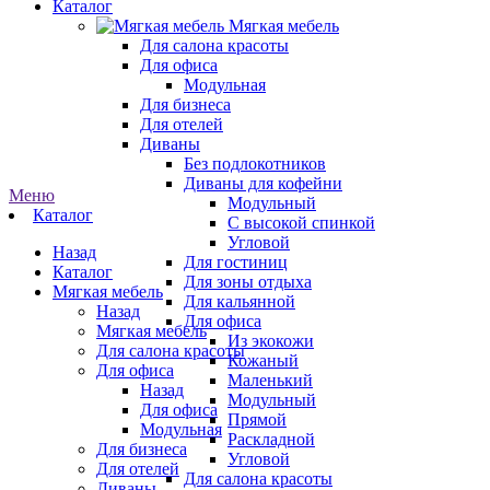
Каталог
Мягкая мебель
Для салона красоты
Для офиса
Модульная
Для бизнеса
Для отелей
Диваны
Без подлокотников
Диваны для кофейни
Меню
Модульный
Каталог
С высокой спинкой
Угловой
Назад
Для гостиниц
Каталог
Для зоны отдыха
Мягкая мебель
Для кальянной
Назад
Для офиса
Мягкая мебель
Из экокожи
Для салона красоты
Кожаный
Для офиса
Маленький
Назад
Модульный
Для офиса
Прямой
Модульная
Раскладной
Для бизнеса
Угловой
Для отелей
Для салона красоты
Диваны