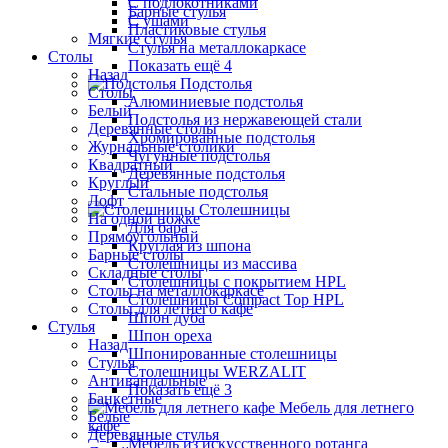
С подлокотниками
Барные стулья
С ушами
Пластиковые стулья
Мягкие стулья
Стулья на металлокаркасе
Столы
Показать ещё 4
Назад
Подстолья
Столы
Алюминиевые подстолья
Белый
Подстолья из нержавеющей стали
Деревянные столы
Хромированные подстолья
Журнальные столики
Чугунные подстолья
Квадратный
Деревянные подстолья
Круглый
Стальные подстолья
Лофт
Столешницы
На одной ножке
Для бара
Прямоугольный
Круглая из шпона
Барные столы
Столешницы из массива
Складные столы
Столешницы с покрытием HPL
Столы на металлокаркасе
Столешницы Сompact Top HPL
Столы для летнего кафе
Шпон дуба
Стулья
Шпон ореха
Назад
Шпонированные столешницы
Стулья
Столешницы WERZALIT
Антивандальные
Показать ещё 3
Банкетные
Мебель для летнего
Белые
кафе
Деревянные стулья
Мебель из искусственного ротанга