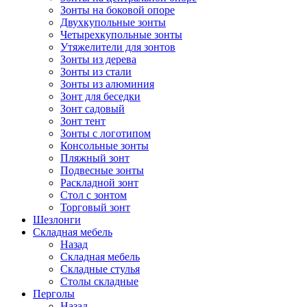
Зонты на боковой опоре
Двухкупольные зонты
Четырехкупольные зонты
Утяжелители для зонтов
Зонты из дерева
Зонты из стали
Зонты из алюминия
Зонт для беседки
Зонт садовый
Зонт тент
Зонты с логотипом
Консольные зонты
Пляжный зонт
Подвесные зонты
Раскладной зонт
Стол с зонтом
Торговый зонт
Шезлонги
Складная мебель
Назад
Складная мебель
Складные стулья
Столы складные
Перголы
Назад