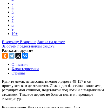
3
4
5
6
7
8
9
10+
В корзину
В корзине
Заявка на расчет
За объем предоставляем скидку!
Рассказать друзьям
Описание
Характеристики
Отзывы
Купите лежак из массива тикового дерева 49-157 и он
прослужит вам десятилетия. Лежак для бассейна с колесами,
регулируемой спинкой, подставкой под ноги и с выдвижным
столиком. Тиковое дерево не боится влаги и перепадов
температур.
Комплектация: Лежак из тикового дерева - 1шт.