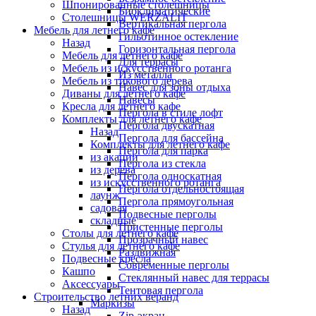
Шпонированные столешницы
Биоклиматические
Столешницы WERZALIT
Вертикальная пергола
Мебель для летнего кафе
Гильотинное остекление
Назад
Горизонтальная пергола
Мебель для летнего кафе
Для террасы
Мебель из искусственного ротанга
Из металла
Мебель из тикового дерева
Навес для зоны отдыха
Диваны для летнего кафе
Навесы
Кресла для летнего кафе
Пергола в стиле лофт
Комплекты для летнего кафе
Пергола двускатная
Назад
Пергола для бассейна
Комплекты для летнего кафе
Пергола для парка
из акации
Пергола из стекла
из дерева
Пергола односкатная
из искусственного ротанга
Пергола отдельностоящая
лаунж
Пергола прямоугольная
садовая
Подвесные перголы
складные
Пристенные перголы
Столы для летнего кафе
Прозрачный навес
Стулья для летнего кафе
Раздвижная
Подвесные кресла
Современные перголы
Кашпо
Стеклянный навес для террасы
Аксессуары
Тентовая пергола
Строительство летних веранд
Маркизы
Назад
Zip-экран