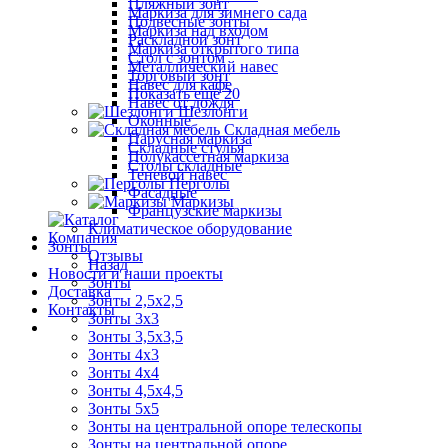
Пляжный зонт
Маркиза для зимнего сада
Подвесные зонты
Маркиза над входом
Раскладной зонт
Маркиза открытого типа
Стол с зонтом
Металлический навес
Торговый зонт
Навес для кафе
Показать ещё 20
Навес от дождя
Шезлонги
Оконные
Складная мебель
Парусная маркиза
Складные стулья
Полукассетная маркиза
Столы складные
Теневой навес
Перголы
Фасадные
Маркизы
Французские маркизы
Климатическое оборудование
Компания
Зонты
Отзывы
Назад
Новости и наши проекты
Зонты
Доставка
Зонты 2,5х2,5
Контакты
Зонты 3х3
Зонты 3,5х3,5
Зонты 4х3
Зонты 4х4
Зонты 4,5х4,5
Зонты 5х5
Зонты на центральной опоре телескопы
Зонты на центральной опоре