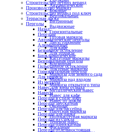
Строительство летних веранд
Автоматические
Производство Маркиз
Боковые
Строительство веранд под ключ
Вертикальные
Террасная доска
Витринные
Перголы
Выдвижные
Назад
Горизонтальные
Перголы
Готовая маркиза
Автоматические перголы
Двухсторонние
Алюминиевые
Для кафе
Безрамное остекление
Для террасы
Биоклиматические
Кассетные маркизы
Вертикальная пергола
Корзинная
Гильотинное остекление
Локтевые маркизы
Горизонтальная пергола
Маркиза для зимнего сада
Для террасы
Маркиза над входом
Из металла
Маркиза открытого типа
Навес для зоны отдыха
Металлический навес
Навесы
Навес для кафе
Пергола в стиле лофт
Навес от дождя
Пергола двускатная
Оконные
Пергола для бассейна
Парусная маркиза
Пергола для парка
Полукассетная маркиза
Пергола из стекла
Теневой навес
Пергола односкатная
Фасадные
Пергола отдельностоящая