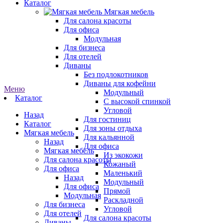
Каталог
Мягкая мебель
Для салона красоты
Для офиса
Модульная
Для бизнеса
Для отелей
Диваны
Без подлокотников
Диваны для кофейни
Меню
Модульный
Каталог
С высокой спинкой
Угловой
Назад
Для гостиниц
Каталог
Для зоны отдыха
Мягкая мебель
Для кальянной
Назад
Для офиса
Мягкая мебель
Из экокожи
Для салона красоты
Кожаный
Для офиса
Маленький
Назад
Модульный
Для офиса
Прямой
Модульная
Раскладной
Для бизнеса
Угловой
Для отелей
Для салона красоты
Диваны