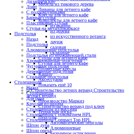
Дизайнерские
Мебель из тикового дерева
Лофт
Диваны для летнего кафе
С подлокотниками
Кресла для летнего кафе
Барные стулья
Комплекты для летнего кафе
Пластиковые стулья
из акации
Стулья на металлокаркасе
из дерева
Подстолья
из искусственного ротанга
Назад
лаунж
Подстолья
садовая
Алюминиевые подстолья
складные
Подстолья из нержавеющей стали
Столы для летнего кафе
Хромированные подстолья
Стулья для летнего кафе
Чугунные подстолья
Подвесные кресла
Деревянные подстолья
Кашпо
Стальные подстолья
Аксессуары
Столешницы
Показать ещё 10
Назад
Строительство
Столешницы
летних веранд
Для бара
Производство Маркиз
Круглая из шпона
Строительство веранд под ключ
Столешницы из массива
Террасная доска
Столешницы с покрытием HPL
Перголы
Столешницы Сompact Top HPL
Автоматические перголы
Шпон дуба
Алюминиевые
Шпон ореха
Безрамное остекление