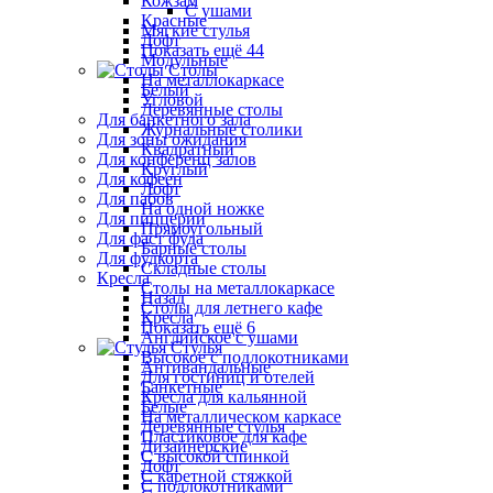
Кожзам
С ушами
Красные
Мягкие стулья
Лофт
Показать ещё 44
Модульные
Столы
На металлокаркасе
Белый
Угловой
Деревянные столы
Для банкетного зала
Журнальные столики
Для зоны ожидания
Квадратный
Для конференц залов
Круглый
Для кофеен
Лофт
Для пабов
На одной ножке
Для пиццерии
Прямоугольный
Для фаст фуда
Барные столы
Для фудкорта
Складные столы
Кресла
Столы на металлокаркасе
Назад
Столы для летнего кафе
Кресла
Показать ещё 6
Английское с ушами
Стулья
Высокое с подлокотниками
Антивандальные
Для гостиниц и отелей
Банкетные
Кресла для кальянной
Белые
На металлическом каркасе
Деревянные стулья
Пластиковое для кафе
Дизайнерские
С высокой спинкой
Лофт
С каретной стяжкой
С подлокотниками