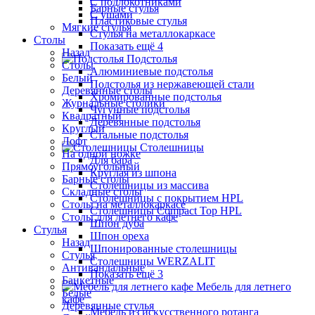
С подлокотниками
Барные стулья
С ушами
Пластиковые стулья
Мягкие стулья
Стулья на металлокаркасе
Столы
Показать ещё 4
Назад
Подстолья
Столы
Алюминиевые подстолья
Белый
Подстолья из нержавеющей стали
Деревянные столы
Хромированные подстолья
Журнальные столики
Чугунные подстолья
Квадратный
Деревянные подстолья
Круглый
Стальные подстолья
Лофт
Столешницы
На одной ножке
Для бара
Прямоугольный
Круглая из шпона
Барные столы
Столешницы из массива
Складные столы
Столешницы с покрытием HPL
Столы на металлокаркасе
Столешницы Сompact Top HPL
Столы для летнего кафе
Шпон дуба
Стулья
Шпон ореха
Назад
Шпонированные столешницы
Стулья
Столешницы WERZALIT
Антивандальные
Показать ещё 3
Банкетные
Мебель для летнего
Белые
кафе
Деревянные стулья
Мебель из искусственного ротанга