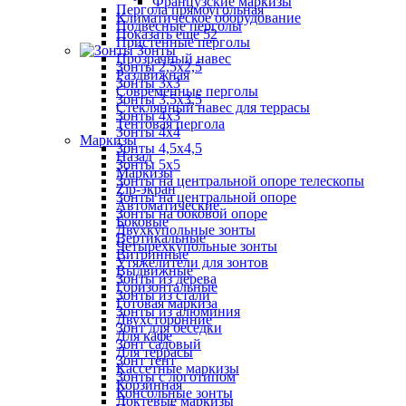
Французские маркизы
Пергола прямоугольная
Климатическое оборудование
Подвесные перголы
Показать ещё 52
Пристенные перголы
Зонты
Прозрачный навес
Зонты 2,5х2,5
Раздвижная
Зонты 3х3
Современные перголы
Зонты 3,5х3,5
Стеклянный навес для террасы
Зонты 4х3
Тентовая пергола
Зонты 4х4
Маркизы
Зонты 4,5х4,5
Назад
Зонты 5х5
Маркизы
Зонты на центральной опоре телескопы
Zip-экран
Зонты на центральной опоре
Автоматические
Зонты на боковой опоре
Боковые
Двухкупольные зонты
Вертикальные
Четырехкупольные зонты
Витринные
Утяжелители для зонтов
Выдвижные
Зонты из дерева
Горизонтальные
Зонты из стали
Готовая маркиза
Зонты из алюминия
Двухсторонние
Зонт для беседки
Для кафе
Зонт садовый
Для террасы
Зонт тент
Кассетные маркизы
Зонты с логотипом
Корзинная
Консольные зонты
Локтевые маркизы