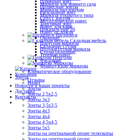
Пляжный зонт
Маркиза для зимнего сада
Подвесные зонты
Маркиза над входом
Раскладной зонт
Маркиза открытого типа
Стол с зонтом
Металлический навес
Торговый зонт
Навес для кафе
Показать ещё 20
Навес от дождя
Шезлонги
Оконные
Складная мебель
Парусная маркиза
Складные стулья
Полукассетная маркиза
Столы складные
Теневой навес
Перголы
Фасадные
Маркизы
Французские маркизы
Климатическое оборудование
Компания
Зонты
Отзывы
Назад
Новости и наши проекты
Зонты
Доставка
Зонты 2,5х2,5
Контакты
Зонты 3х3
Зонты 3,5х3,5
Зонты 4х3
Зонты 4х4
Зонты 4,5х4,5
Зонты 5х5
Зонты на центральной опоре телескопы
Зонты на центральной опоре