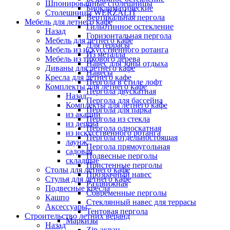
Шпонированные столешницы
Биоклиматические
Столешницы WERZALIT
Вертикальная пергола
Мебель для летнего кафе
Гильотинное остекление
Назад
Горизонтальная пергола
Мебель для летнего кафе
Для террасы
Мебель из искусственного ротанга
Из металла
Мебель из тикового дерева
Навес для зоны отдыха
Диваны для летнего кафе
Навесы
Кресла для летнего кафе
Пергола в стиле лофт
Комплекты для летнего кафе
Пергола двускатная
Назад
Пергола для бассейна
Комплекты для летнего кафе
Пергола для парка
из акации
Пергола из стекла
из дерева
Пергола односкатная
из искусственного ротанга
Пергола отдельностоящая
лаунж
Пергола прямоугольная
садовая
Подвесные перголы
складные
Пристенные перголы
Столы для летнего кафе
Прозрачный навес
Стулья для летнего кафе
Раздвижная
Подвесные кресла
Современные перголы
Кашпо
Стеклянный навес для террасы
Аксессуары
Тентовая пергола
Строительство летних веранд
Маркизы
Назад
Zip-экран