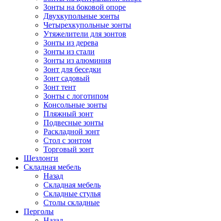
Зонты на боковой опоре
Двухкупольные зонты
Четырехкупольные зонты
Утяжелители для зонтов
Зонты из дерева
Зонты из стали
Зонты из алюминия
Зонт для беседки
Зонт садовый
Зонт тент
Зонты с логотипом
Консольные зонты
Пляжный зонт
Подвесные зонты
Раскладной зонт
Стол с зонтом
Торговый зонт
Шезлонги
Складная мебель
Назад
Складная мебель
Складные стулья
Столы складные
Перголы
Назад