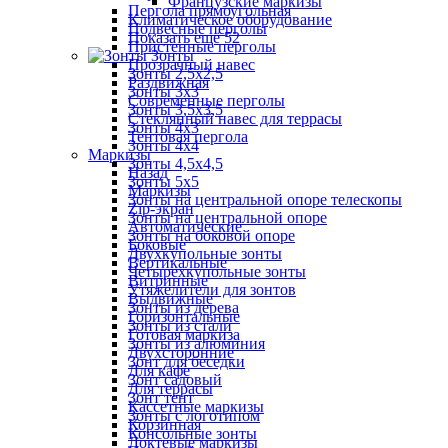
Французские маркизы
Пергола прямоугольная
Климатическое оборудование
Подвесные перголы
Показать ещё 52
Пристенные перголы
Зонты
Прозрачный навес
Зонты 2,5х2,5
Раздвижная
Зонты 3х3
Современные перголы
Зонты 3,5х3,5
Стеклянный навес для террасы
Зонты 4х3
Тентовая пергола
Зонты 4х4
Маркизы
Зонты 4,5х4,5
Назад
Зонты 5х5
Маркизы
Зонты на центральной опоре телескопы
Zip-экран
Зонты на центральной опоре
Автоматические
Зонты на боковой опоре
Боковые
Двухкупольные зонты
Вертикальные
Четырехкупольные зонты
Витринные
Утяжелители для зонтов
Выдвижные
Зонты из дерева
Горизонтальные
Зонты из стали
Готовая маркиза
Зонты из алюминия
Двухсторонние
Зонт для беседки
Для кафе
Зонт садовый
Для террасы
Зонт тент
Кассетные маркизы
Зонты с логотипом
Корзинная
Консольные зонты
Локтевые маркизы