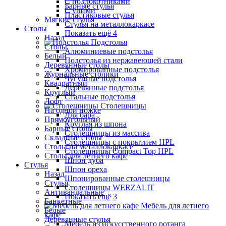
С подлокотниками
Барные стулья
С ушами
Пластиковые стулья
Мягкие стулья
Стулья на металлокаркасе
Столы
Показать ещё 4
Назад
Подстолья
Столы
Алюминиевые подстолья
Белый
Подстолья из нержавеющей стали
Деревянные столы
Хромированные подстолья
Журнальные столики
Чугунные подстолья
Квадратный
Деревянные подстолья
Круглый
Стальные подстолья
Лофт
Столешницы
На одной ножке
Для бара
Прямоугольный
Круглая из шпона
Барные столы
Столешницы из массива
Складные столы
Столешницы с покрытием HPL
Столы на металлокаркасе
Столешницы Сompact Top HPL
Столы для летнего кафе
Шпон дуба
Стулья
Шпон ореха
Назад
Шпонированные столешницы
Стулья
Столешницы WERZALIT
Антивандальные
Показать ещё 3
Банкетные
Мебель для летнего
Белые
кафе
Деревянные стулья
Мебель из искусственного ротанга