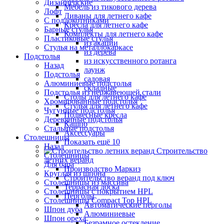
Дизайнерские
Мебель из тикового дерева
Лофт
Диваны для летнего кафе
С подлокотниками
Кресла для летнего кафе
Барные стулья
Комплекты для летнего кафе
Пластиковые стулья
из акации
Стулья на металлокаркасе
из дерева
Подстолья
из искусственного ротанга
Назад
лаунж
Подстолья
садовая
Алюминиевые подстолья
складные
Подстолья из нержавеющей стали
Столы для летнего кафе
Хромированные подстолья
Стулья для летнего кафе
Чугунные подстолья
Подвесные кресла
Деревянные подстолья
Кашпо
Стальные подстолья
Аксессуары
Столешницы
Показать ещё 10
Назад
Строительство
Столешницы
летних веранд
Для бара
Производство Маркиз
Круглая из шпона
Строительство веранд под ключ
Столешницы из массива
Террасная доска
Столешницы с покрытием HPL
Перголы
Столешницы Сompact Top HPL
Автоматические перголы
Шпон дуба
Алюминиевые
Шпон ореха
Безрамное остекление