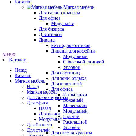
Каталог
Мягкая мебель
Для салона красоты
Для офиса
Модульная
Для бизнеса
Для отелей
Диваны
Без подлокотников
Диваны для кофейни
Меню
Модульный
Каталог
С высокой спинкой
Угловой
Назад
Для гостиниц
Каталог
Для зоны отдыха
Мягкая мебель
Для кальянной
Назад
Для офиса
Мягкая мебель
Из экокожи
Для салона красоты
Кожаный
Для офиса
Маленький
Назад
Модульный
Для офиса
Прямой
Модульная
Раскладной
Для бизнеса
Угловой
Для отелей
Для салона красоты
Диваны