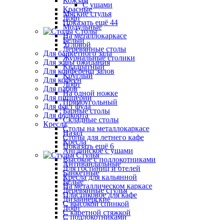
Кожзам
С ушами
Красные
Мягкие стулья
Лофт
Показать ещё 44
Модульные
Столы
На металлокаркасе
Белый
Угловой
Деревянные столы
Для банкетного зала
Журнальные столики
Для зоны ожидания
Квадратный
Для конференц залов
Круглый
Для кофеен
Лофт
Для пабов
На одной ножке
Для пиццерии
Прямоугольный
Для фаст фуда
Барные столы
Для фудкорта
Складные столы
Кресла
Столы на металлокаркасе
Назад
Столы для летнего кафе
Кресла
Показать ещё 6
Английское с ушами
Стулья
Высокое с подлокотниками
Антивандальные
Для гостиниц и отелей
Банкетные
Кресла для кальянной
Белые
На металлическом каркасе
Деревянные стулья
Пластиковое для кафе
Дизайнерские
С высокой спинкой
Лофт
С каретной стяжкой
С подлокотниками