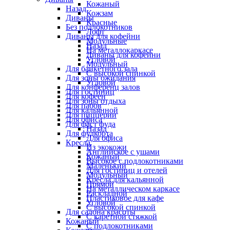
Кожаный
Назад
Кожзам
Диваны
Красные
Без подлокотников
Лофт
Диваны для кофейни
Модульные
Назад
На металлокаркасе
Диваны для кофейни
Угловой
Модульный
Для банкетного зала
С высокой спинкой
Для зоны ожидания
Угловой
Для конференц залов
Для гостиниц
Для кофеен
Для зоны отдыха
Для пабов
Для кальянной
Для пиццерии
Для офиса
Для фаст фуда
Назад
Для фудкорта
Для офиса
Кресла
Из экокожи
Английское с ушами
Кожаный
Высокое с подлокотниками
Маленький
Для гостиниц и отелей
Модульный
Кресла для кальянной
Прямой
На металлическом каркасе
Раскладной
Пластиковое для кафе
Угловой
С высокой спинкой
Для салона красоты
С каретной стяжкой
Кожаный
С подлокотниками