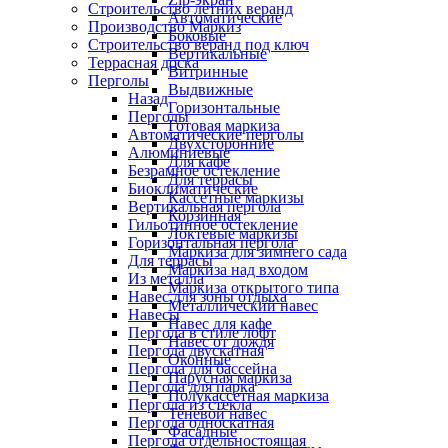
Строительство летних веранд
Автоматические
Производство Маркиз
Боковые
Строительство веранд под ключ
Вертикальные
Террасная доска
Витринные
Перголы
Выдвижные
Назад
Горизонтальные
Перголы
Готовая маркиза
Автоматические перголы
Двухсторонние
Алюминиевые
Для кафе
Безрамное остекление
Для террасы
Биоклиматические
Кассетные маркизы
Вертикальная пергола
Корзинная
Гильотинное остекление
Локтевые маркизы
Горизонтальная пергола
Маркиза для зимнего сада
Для террасы
Маркиза над входом
Из металла
Маркиза открытого типа
Навес для зоны отдыха
Металлический навес
Навесы
Навес для кафе
Пергола в стиле лофт
Навес от дождя
Пергола двускатная
Оконные
Пергола для бассейна
Парусная маркиза
Пергола для парка
Полукассетная маркиза
Пергола из стекла
Теневой навес
Пергола односкатная
Фасадные
Пергола отдельностоящая