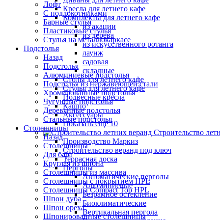
Лофт
Кресла для летнего кафе
С подлокотниками
Комплекты для летнего кафе
Барные стулья
из акации
Пластиковые стулья
из дерева
Стулья на металлокаркасе
из искусственного ротанга
Подстолья
лаунж
Назад
садовая
Подстолья
складные
Алюминиевые подстолья
Столы для летнего кафе
Подстолья из нержавеющей стали
Стулья для летнего кафе
Хромированные подстолья
Подвесные кресла
Чугунные подстолья
Кашпо
Деревянные подстолья
Аксессуары
Стальные подстолья
Показать ещё 10
Столешницы
Строительство лет
Назад
Производство Маркиз
Столешницы
Строительство веранд под ключ
Для бара
Террасная доска
Круглая из шпона
Перголы
Столешницы из массива
Автоматические перголы
Столешницы с покрытием HPL
Алюминиевые
Столешницы Сompact Top HPL
Безрамное остекление
Шпон дуба
Биоклиматические
Шпон ореха
Вертикальная пергола
Шпонированные столешницы