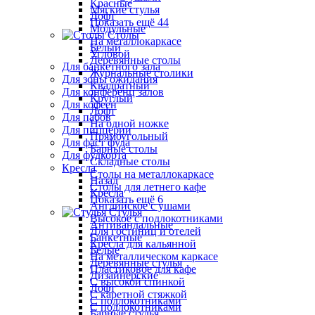
Красные
Мягкие стулья
Лофт
Показать ещё 44
Модульные
Столы
На металлокаркасе
Белый
Угловой
Деревянные столы
Для банкетного зала
Журнальные столики
Для зоны ожидания
Квадратный
Для конференц залов
Круглый
Для кофеен
Лофт
Для пабов
На одной ножке
Для пиццерии
Прямоугольный
Для фаст фуда
Барные столы
Для фудкорта
Складные столы
Кресла
Столы на металлокаркасе
Назад
Столы для летнего кафе
Кресла
Показать ещё 6
Английское с ушами
Стулья
Высокое с подлокотниками
Антивандальные
Для гостиниц и отелей
Банкетные
Кресла для кальянной
Белые
На металлическом каркасе
Деревянные стулья
Пластиковое для кафе
Дизайнерские
С высокой спинкой
Лофт
С каретной стяжкой
С подлокотниками
С подлокотниками
Барные стулья