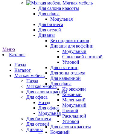
Мягкая мебель
Для салона красоты
Для офиса
Модульная
Для бизнеса
Для отелей
Диваны
Без подлокотников
Диваны для кофейни
Меню
Модульный
Каталог
С высокой спинкой
Угловой
Назад
Для гостиниц
Каталог
Для зоны отдыха
Мягкая мебель
Для кальянной
Назад
Для офиса
Мягкая мебель
Из экокожи
Для салона красоты
Кожаный
Для офиса
Маленький
Назад
Модульный
Для офиса
Прямой
Модульная
Раскладной
Для бизнеса
Угловой
Для отелей
Для салона красоты
Диваны
Кожаный