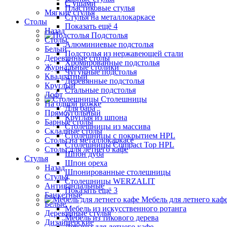
С ушами
Пластиковые стулья
Мягкие стулья
Стулья на металлокаркасе
Столы
Показать ещё 4
Назад
Подстолья
Столы
Алюминиевые подстолья
Белый
Подстолья из нержавеющей стали
Деревянные столы
Хромированные подстолья
Журнальные столики
Чугунные подстолья
Квадратный
Деревянные подстолья
Круглый
Стальные подстолья
Лофт
Столешницы
На одной ножке
Для бара
Прямоугольный
Круглая из шпона
Барные столы
Столешницы из массива
Складные столы
Столешницы с покрытием HPL
Столы на металлокаркасе
Столешницы Сompact Top HPL
Столы для летнего кафе
Шпон дуба
Стулья
Шпон ореха
Назад
Шпонированные столешницы
Стулья
Столешницы WERZALIT
Антивандальные
Показать ещё 3
Банкетные
Мебель для летнего каф
Белые
Мебель из искусственного ротанга
Деревянные стулья
Мебель из тикового дерева
Дизайнерские
Диваны для летнего кафе