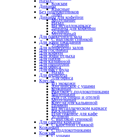
Назад
Кожзам
Диваны
Красные
Без подлокотников
Лофт
Диваны для кофейни
Модульные
Назад
На металлокаркасе
Диваны для кофейни
Угловой
Модульный
Для банкетного зала
С высокой спинкой
Для зоны ожидания
Угловой
Для конференц залов
Для гостиниц
Для кофеен
Для зоны отдыха
Для пабов
Для кальянной
Для пиццерии
Для офиса
Для фаст фуда
Назад
Для фудкорта
Для офиса
Кресла
Из экокожи
Английское с ушами
Кожаный
Высокое с подлокотниками
Маленький
Для гостиниц и отелей
Модульный
Кресла для кальянной
Прямой
На металлическом каркасе
Раскладной
Пластиковое для кафе
Угловой
С высокой спинкой
Для салона красоты
С каретной стяжкой
Кожаный
С подлокотниками
Кожзам
С ушами