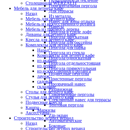
Гильотинное остекление
Столешницы WERZALIT
Горизонтальная пергола
Мебель для летнего кафе
Для террасы
Назад
Из металла
Мебель для летнего кафе
Навес для зоны отдыха
Мебель из искусственного ротанга
Навесы
Мебель из тикового дерева
Пергола в стиле лофт
Диваны для летнего кафе
Пергола двускатная
Кресла для летнего кафе
Пергола для бассейна
Комплекты для летнего кафе
Пергола для парка
Назад
Пергола из стекла
Комплекты для летнего кафе
Пергола односкатная
из акации
Пергола отдельностоящая
из дерева
Пергола прямоугольная
из искусственного ротанга
Подвесные перголы
лаунж
Пристенные перголы
садовая
Прозрачный навес
складные
Раздвижная
Столы для летнего кафе
Современные перголы
Стулья для летнего кафе
Стеклянный навес для террасы
Подвесные кресла
Тентовая пергола
Кашпо
Маркизы
Аксессуары
Zip-экран
Строительство летних веранд
Автоматические
Назад
Боковые
Строительство летних веранд