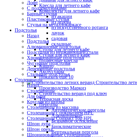
Лофт
Кресла для летнего кафе
С подлокотниками
Комплекты для летнего кафе
Барные стулья
из акации
Пластиковые стулья
из дерева
Стулья на металлокаркасе
из искусственного ротанга
Подстолья
лаунж
Назад
садовая
Подстолья
складные
Алюминиевые подстолья
Столы для летнего кафе
Подстолья из нержавеющей стали
Стулья для летнего кафе
Хромированные подстолья
Подвесные кресла
Чугунные подстолья
Кашпо
Деревянные подстолья
Аксессуары
Стальные подстолья
Показать ещё 10
Столешницы
Строительство лет
Назад
Производство Маркиз
Столешницы
Строительство веранд под ключ
Для бара
Террасная доска
Круглая из шпона
Перголы
Столешницы из массива
Автоматические перголы
Столешницы с покрытием HPL
Алюминиевые
Столешницы Сompact Top HPL
Безрамное остекление
Шпон дуба
Биоклиматические
Шпон ореха
Вертикальная пергола
Шпонированные столешницы