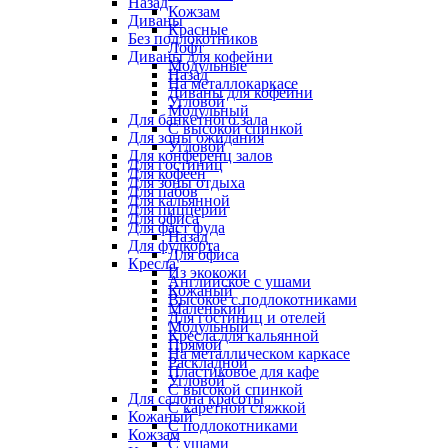
Назад
Кожзам
Диваны
Красные
Без подлокотников
Лофт
Диваны для кофейни
Модульные
Назад
На металлокаркасе
Диваны для кофейни
Угловой
Модульный
Для банкетного зала
С высокой спинкой
Для зоны ожидания
Угловой
Для конференц залов
Для гостиниц
Для кофеен
Для зоны отдыха
Для пабов
Для кальянной
Для пиццерии
Для офиса
Для фаст фуда
Назад
Для фудкорта
Для офиса
Кресла
Из экокожи
Английское с ушами
Кожаный
Высокое с подлокотниками
Маленький
Для гостиниц и отелей
Модульный
Кресла для кальянной
Прямой
На металлическом каркасе
Раскладной
Пластиковое для кафе
Угловой
С высокой спинкой
Для салона красоты
С каретной стяжкой
Кожаный
С подлокотниками
Кожзам
С ушами