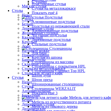
С ушами
Пластиковые стулья
Мягкие стулья
Стулья на металлокаркасе
Столы
Показать ещё 4
Назад
Подстолья
Столы
Алюминиевые подстолья
Белый
Подстолья из нержавеющей стали
Деревянные столы
Хромированные подстолья
Журнальные столики
Чугунные подстолья
Квадратный
Деревянные подстолья
Круглый
Стальные подстолья
Лофт
Столешницы
На одной ножке
Для бара
Прямоугольный
Круглая из шпона
Барные столы
Столешницы из массива
Складные столы
Столешницы с покрытием HPL
Столы на металлокаркасе
Столешницы Сompact Top HPL
Столы для летнего кафе
Шпон дуба
Стулья
Шпон ореха
Назад
Шпонированные столешницы
Стулья
Столешницы WERZALIT
Антивандальные
Показать ещё 3
Банкетные
Мебель для летнего каф
Белые
Мебель из искусственного ротанга
Деревянные стулья
Мебель из тикового дерева
Дизайнерские
Диваны для летнего кафе