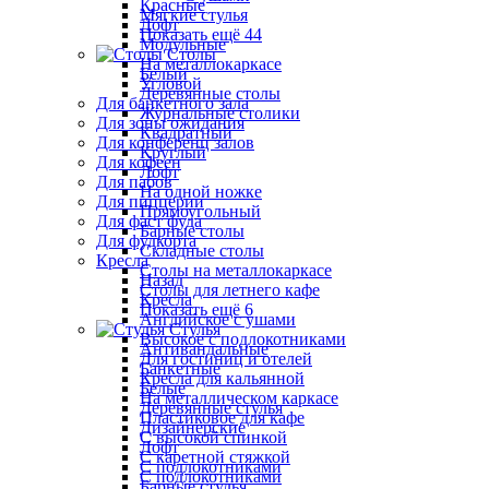
Красные
Мягкие стулья
Лофт
Показать ещё 44
Модульные
Столы
На металлокаркасе
Белый
Угловой
Деревянные столы
Для банкетного зала
Журнальные столики
Для зоны ожидания
Квадратный
Для конференц залов
Круглый
Для кофеен
Лофт
Для пабов
На одной ножке
Для пиццерии
Прямоугольный
Для фаст фуда
Барные столы
Для фудкорта
Складные столы
Кресла
Столы на металлокаркасе
Назад
Столы для летнего кафе
Кресла
Показать ещё 6
Английское с ушами
Стулья
Высокое с подлокотниками
Антивандальные
Для гостиниц и отелей
Банкетные
Кресла для кальянной
Белые
На металлическом каркасе
Деревянные стулья
Пластиковое для кафе
Дизайнерские
С высокой спинкой
Лофт
С каретной стяжкой
С подлокотниками
С подлокотниками
Барные стулья