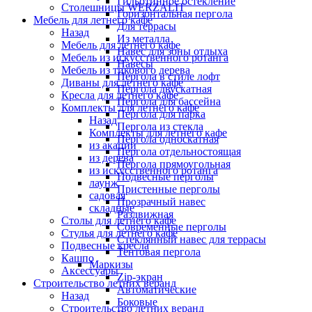
Гильотинное остекление
Столешницы WERZALIT
Горизонтальная пергола
Мебель для летнего кафе
Для террасы
Назад
Из металла
Мебель для летнего кафе
Навес для зоны отдыха
Мебель из искусственного ротанга
Навесы
Мебель из тикового дерева
Пергола в стиле лофт
Диваны для летнего кафе
Пергола двускатная
Кресла для летнего кафе
Пергола для бассейна
Комплекты для летнего кафе
Пергола для парка
Назад
Пергола из стекла
Комплекты для летнего кафе
Пергола односкатная
из акации
Пергола отдельностоящая
из дерева
Пергола прямоугольная
из искусственного ротанга
Подвесные перголы
лаунж
Пристенные перголы
садовая
Прозрачный навес
складные
Раздвижная
Столы для летнего кафе
Современные перголы
Стулья для летнего кафе
Стеклянный навес для террасы
Подвесные кресла
Тентовая пергола
Кашпо
Маркизы
Аксессуары
Zip-экран
Строительство летних веранд
Автоматические
Назад
Боковые
Строительство летних веранд