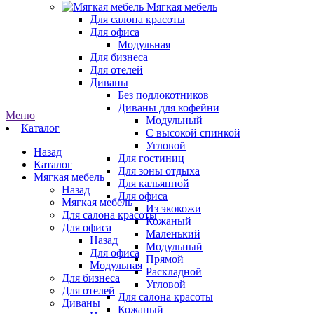
Мягкая мебель
Для салона красоты
Для офиса
Модульная
Для бизнеса
Для отелей
Диваны
Без подлокотников
Диваны для кофейни
Меню
Модульный
Каталог
С высокой спинкой
Угловой
Назад
Для гостиниц
Каталог
Для зоны отдыха
Мягкая мебель
Для кальянной
Назад
Для офиса
Мягкая мебель
Из экокожи
Для салона красоты
Кожаный
Для офиса
Маленький
Назад
Модульный
Для офиса
Прямой
Модульная
Раскладной
Для бизнеса
Угловой
Для отелей
Для салона красоты
Диваны
Кожаный