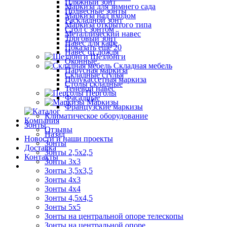
Пляжный зонт
Маркиза для зимнего сада
Подвесные зонты
Маркиза над входом
Раскладной зонт
Маркиза открытого типа
Стол с зонтом
Металлический навес
Торговый зонт
Навес для кафе
Показать ещё 20
Навес от дождя
Шезлонги
Оконные
Складная мебель
Парусная маркиза
Складные стулья
Полукассетная маркиза
Столы складные
Теневой навес
Перголы
Фасадные
Маркизы
Французские маркизы
Климатическое оборудование
Компания
Зонты
Отзывы
Назад
Новости и наши проекты
Зонты
Доставка
Зонты 2,5х2,5
Контакты
Зонты 3х3
Зонты 3,5х3,5
Зонты 4х3
Зонты 4х4
Зонты 4,5х4,5
Зонты 5х5
Зонты на центральной опоре телескопы
Зонты на центральной опоре