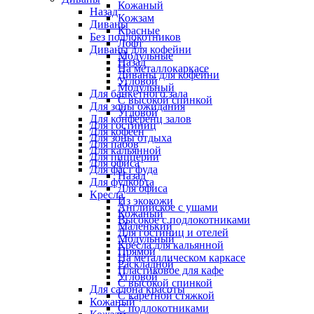
Кожаный
Назад
Кожзам
Диваны
Красные
Без подлокотников
Лофт
Диваны для кофейни
Модульные
Назад
На металлокаркасе
Диваны для кофейни
Угловой
Модульный
Для банкетного зала
С высокой спинкой
Для зоны ожидания
Угловой
Для конференц залов
Для гостиниц
Для кофеен
Для зоны отдыха
Для пабов
Для кальянной
Для пиццерии
Для офиса
Для фаст фуда
Назад
Для фудкорта
Для офиса
Кресла
Из экокожи
Английское с ушами
Кожаный
Высокое с подлокотниками
Маленький
Для гостиниц и отелей
Модульный
Кресла для кальянной
Прямой
На металлическом каркасе
Раскладной
Пластиковое для кафе
Угловой
С высокой спинкой
Для салона красоты
С каретной стяжкой
Кожаный
С подлокотниками