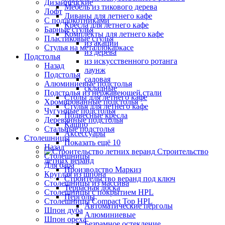
Дизайнерские
Мебель из тикового дерева
Лофт
Диваны для летнего кафе
С подлокотниками
Кресла для летнего кафе
Барные стулья
Комплекты для летнего кафе
Пластиковые стулья
из акации
Стулья на металлокаркасе
из дерева
Подстолья
из искусственного ротанга
Назад
лаунж
Подстолья
садовая
Алюминиевые подстолья
складные
Подстолья из нержавеющей стали
Столы для летнего кафе
Хромированные подстолья
Стулья для летнего кафе
Чугунные подстолья
Подвесные кресла
Деревянные подстолья
Кашпо
Стальные подстолья
Аксессуары
Столешницы
Показать ещё 10
Назад
Строительство
Столешницы
летних веранд
Для бара
Производство Маркиз
Круглая из шпона
Строительство веранд под ключ
Столешницы из массива
Террасная доска
Столешницы с покрытием HPL
Перголы
Столешницы Сompact Top HPL
Автоматические перголы
Шпон дуба
Алюминиевые
Шпон ореха
Безрамное остекление