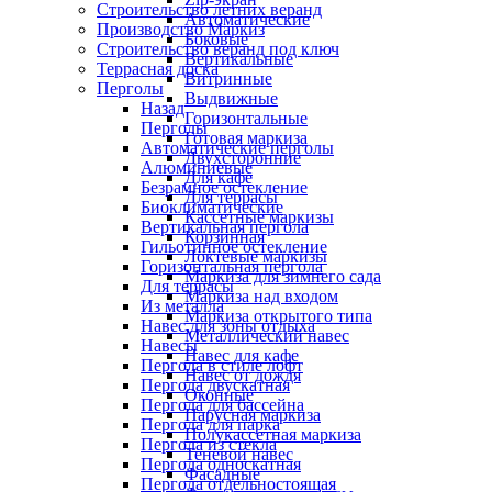
Строительство летних веранд
Автоматические
Производство Маркиз
Боковые
Строительство веранд под ключ
Вертикальные
Террасная доска
Витринные
Перголы
Выдвижные
Назад
Горизонтальные
Перголы
Готовая маркиза
Автоматические перголы
Двухсторонние
Алюминиевые
Для кафе
Безрамное остекление
Для террасы
Биоклиматические
Кассетные маркизы
Вертикальная пергола
Корзинная
Гильотинное остекление
Локтевые маркизы
Горизонтальная пергола
Маркиза для зимнего сада
Для террасы
Маркиза над входом
Из металла
Маркиза открытого типа
Навес для зоны отдыха
Металлический навес
Навесы
Навес для кафе
Пергола в стиле лофт
Навес от дождя
Пергола двускатная
Оконные
Пергола для бассейна
Парусная маркиза
Пергола для парка
Полукассетная маркиза
Пергола из стекла
Теневой навес
Пергола односкатная
Фасадные
Пергола отдельностоящая