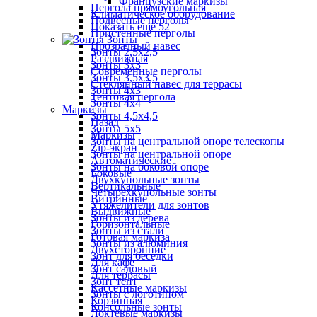
Французские маркизы
Пергола прямоугольная
Климатическое оборудование
Подвесные перголы
Показать ещё 52
Пристенные перголы
Зонты
Прозрачный навес
Зонты 2,5х2,5
Раздвижная
Зонты 3х3
Современные перголы
Зонты 3,5х3,5
Стеклянный навес для террасы
Зонты 4х3
Тентовая пергола
Зонты 4х4
Маркизы
Зонты 4,5х4,5
Назад
Зонты 5х5
Маркизы
Зонты на центральной опоре телескопы
Zip-экран
Зонты на центральной опоре
Автоматические
Зонты на боковой опоре
Боковые
Двухкупольные зонты
Вертикальные
Четырехкупольные зонты
Витринные
Утяжелители для зонтов
Выдвижные
Зонты из дерева
Горизонтальные
Зонты из стали
Готовая маркиза
Зонты из алюминия
Двухсторонние
Зонт для беседки
Для кафе
Зонт садовый
Для террасы
Зонт тент
Кассетные маркизы
Зонты с логотипом
Корзинная
Консольные зонты
Локтевые маркизы