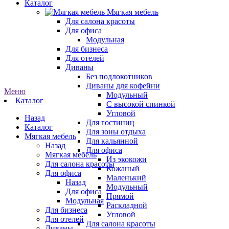
Каталог
Мягкая мебель
Для салона красоты
Для офиса
Модульная
Для бизнеса
Для отелей
Диваны
Без подлокотников
Диваны для кофейни
Меню
Модульный
Каталог
С высокой спинкой
Угловой
Назад
Для гостиниц
Каталог
Для зоны отдыха
Мягкая мебель
Для кальянной
Назад
Для офиса
Мягкая мебель
Из экокожи
Для салона красоты
Кожаный
Для офиса
Маленький
Назад
Модульный
Для офиса
Прямой
Модульная
Раскладной
Для бизнеса
Угловой
Для отелей
Для салона красоты
Диваны