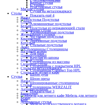
С подлокотниками
Барные стулья
С ушами
Пластиковые стулья
Мягкие стулья
Стулья на металлокаркасе
Столы
Показать ещё 4
Назад
Подстолья
Столы
Алюминиевые подстолья
Белый
Подстолья из нержавеющей стали
Деревянные столы
Хромированные подстолья
Журнальные столики
Чугунные подстолья
Квадратный
Деревянные подстолья
Круглый
Стальные подстолья
Лофт
Столешницы
На одной ножке
Для бара
Прямоугольный
Круглая из шпона
Барные столы
Столешницы из массива
Складные столы
Столешницы с покрытием HPL
Столы на металлокаркасе
Столешницы Сompact Top HPL
Столы для летнего кафе
Шпон дуба
Стулья
Шпон ореха
Назад
Шпонированные столешницы
Стулья
Столешницы WERZALIT
Антивандальные
Показать ещё 3
Банкетные
Мебель для летнего
Белые
кафе
Деревянные стулья
Мебель из искусственного ротанга