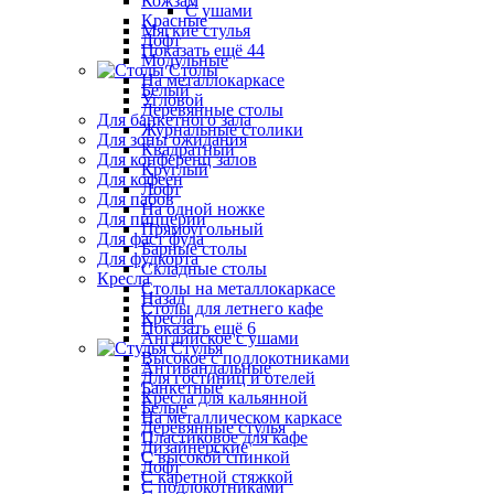
Кожзам
С ушами
Красные
Мягкие стулья
Лофт
Показать ещё 44
Модульные
Столы
На металлокаркасе
Белый
Угловой
Деревянные столы
Для банкетного зала
Журнальные столики
Для зоны ожидания
Квадратный
Для конференц залов
Круглый
Для кофеен
Лофт
Для пабов
На одной ножке
Для пиццерии
Прямоугольный
Для фаст фуда
Барные столы
Для фудкорта
Складные столы
Кресла
Столы на металлокаркасе
Назад
Столы для летнего кафе
Кресла
Показать ещё 6
Английское с ушами
Стулья
Высокое с подлокотниками
Антивандальные
Для гостиниц и отелей
Банкетные
Кресла для кальянной
Белые
На металлическом каркасе
Деревянные стулья
Пластиковое для кафе
Дизайнерские
С высокой спинкой
Лофт
С каретной стяжкой
С подлокотниками