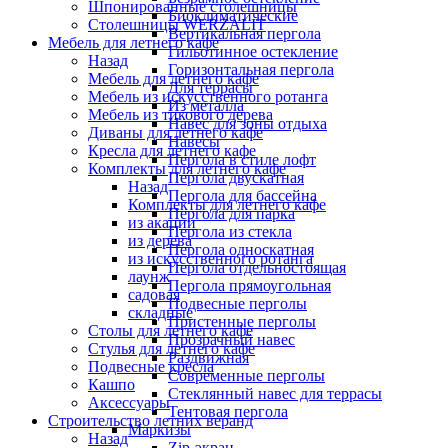
Шпонированные столешницы
Биоклиматические
Столешницы WERZALIT
Вертикальная пергола
Мебель для летнего кафе
Гильотинное остекление
Назад
Горизонтальная пергола
Мебель для летнего кафе
Для террасы
Мебель из искусственного ротанга
Из металла
Мебель из тикового дерева
Навес для зоны отдыха
Диваны для летнего кафе
Навесы
Кресла для летнего кафе
Пергола в стиле лофт
Комплекты для летнего кафе
Пергола двускатная
Назад
Пергола для бассейна
Комплекты для летнего кафе
Пергола для парка
из акации
Пергола из стекла
из дерева
Пергола односкатная
из искусственного ротанга
Пергола отдельностоящая
лаунж
Пергола прямоугольная
садовая
Подвесные перголы
складные
Пристенные перголы
Столы для летнего кафе
Прозрачный навес
Стулья для летнего кафе
Раздвижная
Подвесные кресла
Современные перголы
Кашпо
Стеклянный навес для террасы
Аксессуары
Тентовая пергола
Строительство летних веранд
Маркизы
Назад
Zip-экран