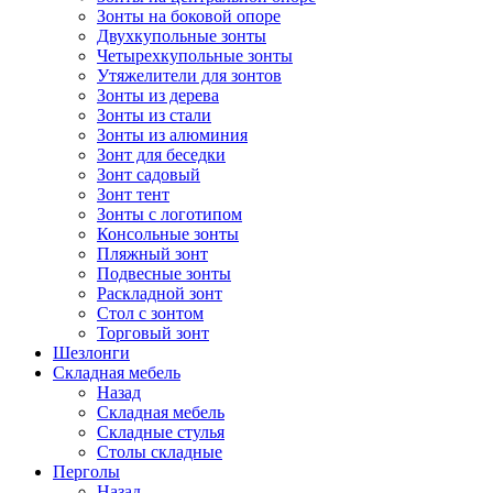
Зонты на боковой опоре
Двухкупольные зонты
Четырехкупольные зонты
Утяжелители для зонтов
Зонты из дерева
Зонты из стали
Зонты из алюминия
Зонт для беседки
Зонт садовый
Зонт тент
Зонты с логотипом
Консольные зонты
Пляжный зонт
Подвесные зонты
Раскладной зонт
Стол с зонтом
Торговый зонт
Шезлонги
Складная мебель
Назад
Складная мебель
Складные стулья
Столы складные
Перголы
Назад