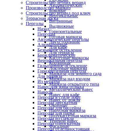
Строительство летних веранд
Автоматические
Производство Маркиз
Боковые
Строительство веранд под ключ
Вертикальные
Террасная доска
Витринные
Перголы
Выдвижные
Назад
Горизонтальные
Перголы
Готовая маркиза
Автоматические перголы
Двухсторонние
Алюминиевые
Для кафе
Безрамное остекление
Для террасы
Биоклиматические
Кассетные маркизы
Вертикальная пергола
Корзинная
Гильотинное остекление
Локтевые маркизы
Горизонтальная пергола
Маркиза для зимнего сада
Для террасы
Маркиза над входом
Из металла
Маркиза открытого типа
Навес для зоны отдыха
Металлический навес
Навесы
Навес для кафе
Пергола в стиле лофт
Навес от дождя
Пергола двускатная
Оконные
Пергола для бассейна
Парусная маркиза
Пергола для парка
Полукассетная маркиза
Пергола из стекла
Теневой навес
Пергола односкатная
Фасадные
Пергола отдельностоящая