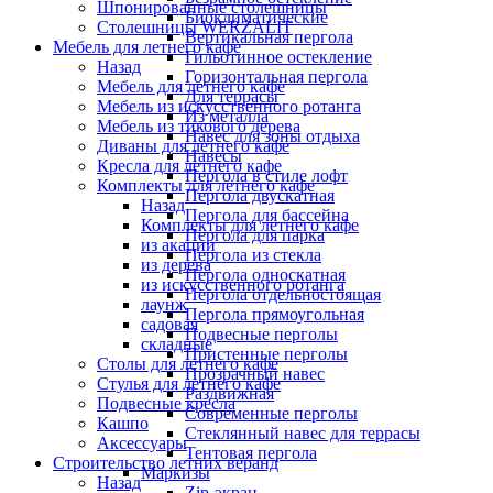
Шпонированные столешницы
Биоклиматические
Столешницы WERZALIT
Вертикальная пергола
Мебель для летнего кафе
Гильотинное остекление
Назад
Горизонтальная пергола
Мебель для летнего кафе
Для террасы
Мебель из искусственного ротанга
Из металла
Мебель из тикового дерева
Навес для зоны отдыха
Диваны для летнего кафе
Навесы
Кресла для летнего кафе
Пергола в стиле лофт
Комплекты для летнего кафе
Пергола двускатная
Назад
Пергола для бассейна
Комплекты для летнего кафе
Пергола для парка
из акации
Пергола из стекла
из дерева
Пергола односкатная
из искусственного ротанга
Пергола отдельностоящая
лаунж
Пергола прямоугольная
садовая
Подвесные перголы
складные
Пристенные перголы
Столы для летнего кафе
Прозрачный навес
Стулья для летнего кафе
Раздвижная
Подвесные кресла
Современные перголы
Кашпо
Стеклянный навес для террасы
Аксессуары
Тентовая пергола
Строительство летних веранд
Маркизы
Назад
Zip-экран