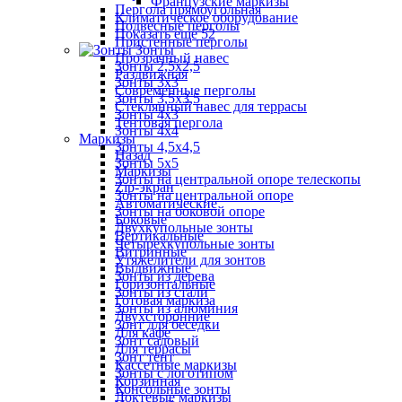
Французские маркизы
Пергола прямоугольная
Климатическое оборудование
Подвесные перголы
Показать ещё 52
Пристенные перголы
Зонты
Прозрачный навес
Зонты 2,5х2,5
Раздвижная
Зонты 3х3
Современные перголы
Зонты 3,5х3,5
Стеклянный навес для террасы
Зонты 4х3
Тентовая пергола
Зонты 4х4
Маркизы
Зонты 4,5х4,5
Назад
Зонты 5х5
Маркизы
Зонты на центральной опоре телескопы
Zip-экран
Зонты на центральной опоре
Автоматические
Зонты на боковой опоре
Боковые
Двухкупольные зонты
Вертикальные
Четырехкупольные зонты
Витринные
Утяжелители для зонтов
Выдвижные
Зонты из дерева
Горизонтальные
Зонты из стали
Готовая маркиза
Зонты из алюминия
Двухсторонние
Зонт для беседки
Для кафе
Зонт садовый
Для террасы
Зонт тент
Кассетные маркизы
Зонты с логотипом
Корзинная
Консольные зонты
Локтевые маркизы