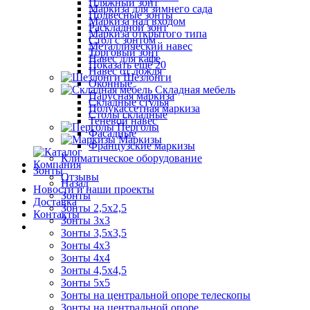
Пляжный зонт
Маркиза для зимнего сада
Подвесные зонты
Маркиза над входом
Раскладной зонт
Маркиза открытого типа
Стол с зонтом
Металлический навес
Торговый зонт
Навес для кафе
Показать ещё 20
Навес от дождя
Шезлонги
Оконные
Складная мебель
Парусная маркиза
Складные стулья
Полукассетная маркиза
Столы складные
Теневой навес
Перголы
Фасадные
Маркизы
Французские маркизы
Климатическое оборудование
Компания
Зонты
Отзывы
Назад
Новости и наши проекты
Зонты
Доставка
Зонты 2,5х2,5
Контакты
Зонты 3х3
Зонты 3,5х3,5
Зонты 4х3
Зонты 4х4
Зонты 4,5х4,5
Зонты 5х5
Зонты на центральной опоре телескопы
Зонты на центральной опоре