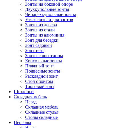
Зонты на боковой опоре
Двухкупольные зонты
Четырехкупольные зонты
Утяжелители для зонтов
Зонты из дерева
Зонты из стали
Зонты из алюминия
Зонт для беседки
Зонт садовый
Зонт тент
Зонты с логотипом
Консольные зонты
Пляжный зонт
Подвесные зонты
Раскладной зонт
Стол с зонтом
Торговый зонт
Шезлонги
Складная мебель
Назад
Складная мебель
Складные стулья
Столы складные
Перголы
Назад