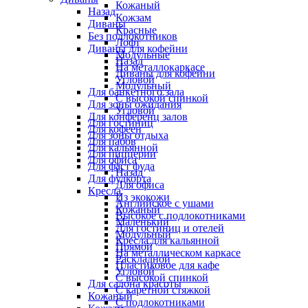
Кожаный
Назад
Кожзам
Диваны
Красные
Без подлокотников
Лофт
Диваны для кофейни
Модульные
Назад
На металлокаркасе
Диваны для кофейни
Угловой
Модульный
Для банкетного зала
С высокой спинкой
Для зоны ожидания
Угловой
Для конференц залов
Для гостиниц
Для кофеен
Для зоны отдыха
Для пабов
Для кальянной
Для пиццерии
Для офиса
Для фаст фуда
Назад
Для фудкорта
Для офиса
Кресла
Из экокожи
Английское с ушами
Кожаный
Высокое с подлокотниками
Маленький
Для гостиниц и отелей
Модульный
Кресла для кальянной
Прямой
На металлическом каркасе
Раскладной
Пластиковое для кафе
Угловой
С высокой спинкой
Для салона красоты
С каретной стяжкой
Кожаный
С подлокотниками