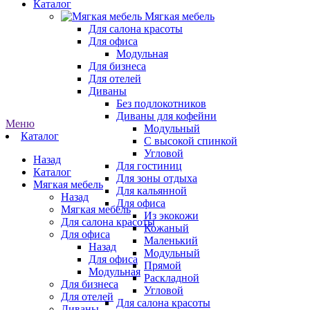
Каталог
Мягкая мебель
Для салона красоты
Для офиса
Модульная
Для бизнеса
Для отелей
Диваны
Без подлокотников
Диваны для кофейни
Меню
Модульный
Каталог
С высокой спинкой
Угловой
Назад
Для гостиниц
Каталог
Для зоны отдыха
Мягкая мебель
Для кальянной
Назад
Для офиса
Мягкая мебель
Из экокожи
Для салона красоты
Кожаный
Для офиса
Маленький
Назад
Модульный
Для офиса
Прямой
Модульная
Раскладной
Для бизнеса
Угловой
Для отелей
Для салона красоты
Диваны