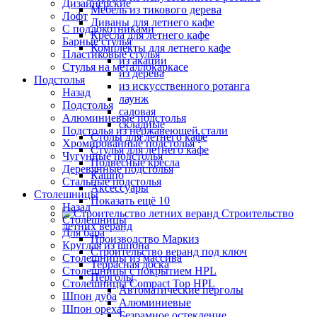
Дизайнерские
Мебель из тикового дерева
Лофт
Диваны для летнего кафе
С подлокотниками
Кресла для летнего кафе
Барные стулья
Комплекты для летнего кафе
Пластиковые стулья
из акации
Стулья на металлокаркасе
из дерева
Подстолья
из искусственного ротанга
Назад
лаунж
Подстолья
садовая
Алюминиевые подстолья
складные
Подстолья из нержавеющей стали
Столы для летнего кафе
Хромированные подстолья
Стулья для летнего кафе
Чугунные подстолья
Подвесные кресла
Деревянные подстолья
Кашпо
Стальные подстолья
Аксессуары
Столешницы
Показать ещё 10
Назад
Строительство
Столешницы
летних веранд
Для бара
Производство Маркиз
Круглая из шпона
Строительство веранд под ключ
Столешницы из массива
Террасная доска
Столешницы с покрытием HPL
Перголы
Столешницы Сompact Top HPL
Автоматические перголы
Шпон дуба
Алюминиевые
Шпон ореха
Безрамное остекление