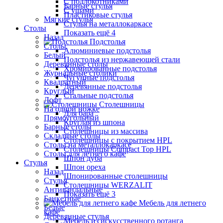
С подлокотниками
Барные стулья
С ушами
Пластиковые стулья
Мягкие стулья
Стулья на металлокаркасе
Столы
Показать ещё 4
Назад
Подстолья
Столы
Алюминиевые подстолья
Белый
Подстолья из нержавеющей стали
Деревянные столы
Хромированные подстолья
Журнальные столики
Чугунные подстолья
Квадратный
Деревянные подстолья
Круглый
Стальные подстолья
Лофт
Столешницы
На одной ножке
Для бара
Прямоугольный
Круглая из шпона
Барные столы
Столешницы из массива
Складные столы
Столешницы с покрытием HPL
Столы на металлокаркасе
Столешницы Сompact Top HPL
Столы для летнего кафе
Шпон дуба
Стулья
Шпон ореха
Назад
Шпонированные столешницы
Стулья
Столешницы WERZALIT
Антивандальные
Показать ещё 3
Банкетные
Мебель для летнего
Белые
кафе
Деревянные стулья
Мебель из искусственного ротанга