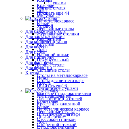
Кожзам
С ушами
Красные
Мягкие стулья
Лофт
Показать ещё 44
Модульные
Столы
На металлокаркасе
Белый
Угловой
Деревянные столы
Для банкетного зала
Журнальные столики
Для зоны ожидания
Квадратный
Для конференц залов
Круглый
Для кофеен
Лофт
Для пабов
На одной ножке
Для пиццерии
Прямоугольный
Для фаст фуда
Барные столы
Для фудкорта
Складные столы
Кресла
Столы на металлокаркасе
Назад
Столы для летнего кафе
Кресла
Показать ещё 6
Английское с ушами
Стулья
Высокое с подлокотниками
Антивандальные
Для гостиниц и отелей
Банкетные
Кресла для кальянной
Белые
На металлическом каркасе
Деревянные стулья
Пластиковое для кафе
Дизайнерские
С высокой спинкой
Лофт
С каретной стяжкой
С подлокотниками