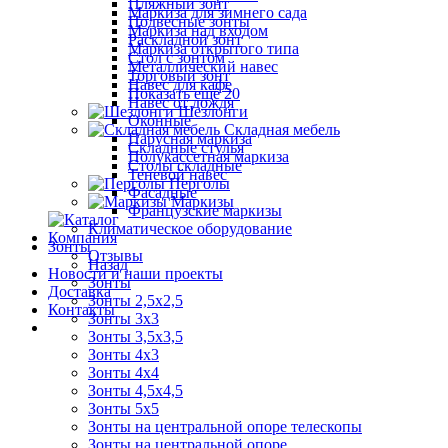
Пляжный зонт
Маркиза для зимнего сада
Подвесные зонты
Маркиза над входом
Раскладной зонт
Маркиза открытого типа
Стол с зонтом
Металлический навес
Торговый зонт
Навес для кафе
Показать ещё 20
Навес от дождя
Шезлонги
Оконные
Складная мебель
Парусная маркиза
Складные стулья
Полукассетная маркиза
Столы складные
Теневой навес
Перголы
Фасадные
Маркизы
Французские маркизы
Климатическое оборудование
Компания
Зонты
Отзывы
Назад
Новости и наши проекты
Зонты
Доставка
Зонты 2,5х2,5
Контакты
Зонты 3х3
Зонты 3,5х3,5
Зонты 4х3
Зонты 4х4
Зонты 4,5х4,5
Зонты 5х5
Зонты на центральной опоре телескопы
Зонты на центральной опоре