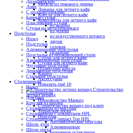
Дизайнерские
Мебель из тикового дерева
Лофт
Диваны для летнего кафе
С подлокотниками
Кресла для летнего кафе
Барные стулья
Комплекты для летнего кафе
Пластиковые стулья
из акации
Стулья на металлокаркасе
из дерева
Подстолья
из искусственного ротанга
Назад
лаунж
Подстолья
садовая
Алюминиевые подстолья
складные
Подстолья из нержавеющей стали
Столы для летнего кафе
Хромированные подстолья
Стулья для летнего кафе
Чугунные подстолья
Подвесные кресла
Деревянные подстолья
Кашпо
Стальные подстолья
Аксессуары
Столешницы
Показать ещё 10
Назад
Строительство
Столешницы
летних веранд
Для бара
Производство Маркиз
Круглая из шпона
Строительство веранд под ключ
Столешницы из массива
Террасная доска
Столешницы с покрытием HPL
Перголы
Столешницы Сompact Top HPL
Автоматические перголы
Шпон дуба
Алюминиевые
Шпон ореха
Безрамное остекление