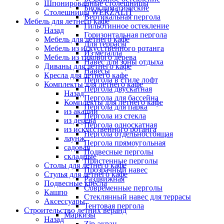
Шпонированные столешницы
Биоклиматические
Столешницы WERZALIT
Вертикальная пергола
Мебель для летнего кафе
Гильотинное остекление
Назад
Горизонтальная пергола
Мебель для летнего кафе
Для террасы
Мебель из искусственного ротанга
Из металла
Мебель из тикового дерева
Навес для зоны отдыха
Диваны для летнего кафе
Навесы
Кресла для летнего кафе
Пергола в стиле лофт
Комплекты для летнего кафе
Пергола двускатная
Назад
Пергола для бассейна
Комплекты для летнего кафе
Пергола для парка
из акации
Пергола из стекла
из дерева
Пергола односкатная
из искусственного ротанга
Пергола отдельностоящая
лаунж
Пергола прямоугольная
садовая
Подвесные перголы
складные
Пристенные перголы
Столы для летнего кафе
Прозрачный навес
Стулья для летнего кафе
Раздвижная
Подвесные кресла
Современные перголы
Кашпо
Стеклянный навес для террасы
Аксессуары
Тентовая пергола
Строительство летних веранд
Маркизы
Назад
Zip-экран