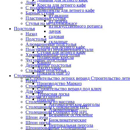
Лофт
Кресла для летнего кафе
С подлокотниками
Комплекты для летнего кафе
Барные стулья
из акации
Пластиковые стулья
из дерева
Стулья на металлокаркасе
из искусственного ротанга
Подстолья
лаунж
Назад
садовая
Подстолья
складные
Алюминиевые подстолья
Столы для летнего кафе
Подстолья из нержавеющей стали
Стулья для летнего кафе
Хромированные подстолья
Подвесные кресла
Чугунные подстолья
Кашпо
Деревянные подстолья
Аксессуары
Стальные подстолья
Показать ещё 10
Столешницы
Строительство лет
Назад
Производство Маркиз
Столешницы
Строительство веранд под ключ
Для бара
Террасная доска
Круглая из шпона
Перголы
Столешницы из массива
Автоматические перголы
Столешницы с покрытием HPL
Алюминиевые
Столешницы Сompact Top HPL
Безрамное остекление
Шпон дуба
Биоклиматические
Шпон ореха
Вертикальная пергола
Шпонированные столешницы