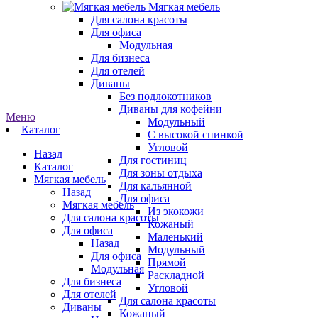
Мягкая мебель
Для салона красоты
Для офиса
Модульная
Для бизнеса
Для отелей
Диваны
Без подлокотников
Диваны для кофейни
Меню
Модульный
Каталог
С высокой спинкой
Угловой
Назад
Для гостиниц
Каталог
Для зоны отдыха
Мягкая мебель
Для кальянной
Назад
Для офиса
Мягкая мебель
Из экокожи
Для салона красоты
Кожаный
Для офиса
Маленький
Назад
Модульный
Для офиса
Прямой
Модульная
Раскладной
Для бизнеса
Угловой
Для отелей
Для салона красоты
Диваны
Кожаный