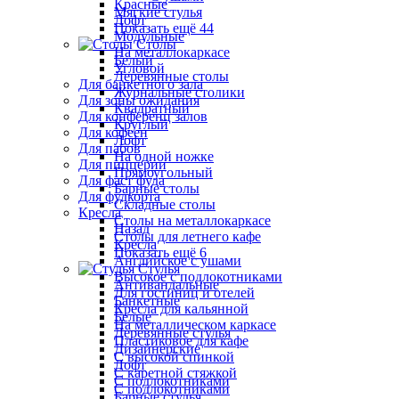
Красные
Мягкие стулья
Лофт
Показать ещё 44
Модульные
Столы
На металлокаркасе
Белый
Угловой
Деревянные столы
Для банкетного зала
Журнальные столики
Для зоны ожидания
Квадратный
Для конференц залов
Круглый
Для кофеен
Лофт
Для пабов
На одной ножке
Для пиццерии
Прямоугольный
Для фаст фуда
Барные столы
Для фудкорта
Складные столы
Кресла
Столы на металлокаркасе
Назад
Столы для летнего кафе
Кресла
Показать ещё 6
Английское с ушами
Стулья
Высокое с подлокотниками
Антивандальные
Для гостиниц и отелей
Банкетные
Кресла для кальянной
Белые
На металлическом каркасе
Деревянные стулья
Пластиковое для кафе
Дизайнерские
С высокой спинкой
Лофт
С каретной стяжкой
С подлокотниками
С подлокотниками
Барные стулья