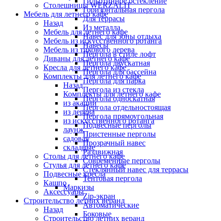
Гильотинное остекление
Столешницы WERZALIT
Горизонтальная пергола
Мебель для летнего кафе
Для террасы
Назад
Из металла
Мебель для летнего кафе
Навес для зоны отдыха
Мебель из искусственного ротанга
Навесы
Мебель из тикового дерева
Пергола в стиле лофт
Диваны для летнего кафе
Пергола двускатная
Кресла для летнего кафе
Пергола для бассейна
Комплекты для летнего кафе
Пергола для парка
Назад
Пергола из стекла
Комплекты для летнего кафе
Пергола односкатная
из акации
Пергола отдельностоящая
из дерева
Пергола прямоугольная
из искусственного ротанга
Подвесные перголы
лаунж
Пристенные перголы
садовая
Прозрачный навес
складные
Раздвижная
Столы для летнего кафе
Современные перголы
Стулья для летнего кафе
Стеклянный навес для террасы
Подвесные кресла
Тентовая пергола
Кашпо
Маркизы
Аксессуары
Zip-экран
Строительство летних веранд
Автоматические
Назад
Боковые
Строительство летних веранд