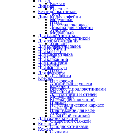
Назад
Кожзам
Диваны
Красные
Без подлокотников
Лофт
Диваны для кофейни
Модульные
Назад
На металлокаркасе
Диваны для кофейни
Угловой
Модульный
Для банкетного зала
С высокой спинкой
Для зоны ожидания
Угловой
Для конференц залов
Для гостиниц
Для кофеен
Для зоны отдыха
Для пабов
Для кальянной
Для пиццерии
Для офиса
Для фаст фуда
Назад
Для фудкорта
Для офиса
Кресла
Из экокожи
Английское с ушами
Кожаный
Высокое с подлокотниками
Маленький
Для гостиниц и отелей
Модульный
Кресла для кальянной
Прямой
На металлическом каркасе
Раскладной
Пластиковое для кафе
Угловой
С высокой спинкой
Для салона красоты
С каретной стяжкой
Кожаный
С подлокотниками
Кожзам
С ушами