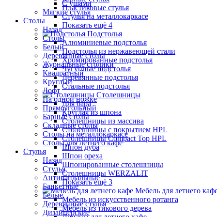
С ушами
Пластиковые стулья
Мягкие стулья
Стулья на металлокаркасе
Столы
Показать ещё 4
Назад
Подстолья
Столы
Алюминиевые подстолья
Белый
Подстолья из нержавеющей стали
Деревянные столы
Хромированные подстолья
Журнальные столики
Чугунные подстолья
Квадратный
Деревянные подстолья
Круглый
Стальные подстолья
Лофт
Столешницы
На одной ножке
Для бара
Прямоугольный
Круглая из шпона
Барные столы
Столешницы из массива
Складные столы
Столешницы с покрытием HPL
Столы на металлокаркасе
Столешницы Сompact Top HPL
Столы для летнего кафе
Шпон дуба
Стулья
Шпон ореха
Назад
Шпонированные столешницы
Стулья
Столешницы WERZALIT
Антивандальные
Показать ещё 3
Банкетные
Мебель для летнего каф
Белые
Мебель из искусственного ротанга
Деревянные стулья
Мебель из тикового дерева
Дизайнерские
Диваны для летнего кафе