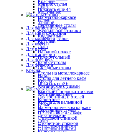
Красные
Мягкие стулья
Лофт
Показать ещё 44
Модульные
Столы
На металлокаркасе
Белый
Угловой
Деревянные столы
Для банкетного зала
Журнальные столики
Для зоны ожидания
Квадратный
Для конференц залов
Круглый
Для кофеен
Лофт
Для пабов
На одной ножке
Для пиццерии
Прямоугольный
Для фаст фуда
Барные столы
Для фудкорта
Складные столы
Кресла
Столы на металлокаркасе
Назад
Столы для летнего кафе
Кресла
Показать ещё 6
Английское с ушами
Стулья
Высокое с подлокотниками
Антивандальные
Для гостиниц и отелей
Банкетные
Кресла для кальянной
Белые
На металлическом каркасе
Деревянные стулья
Пластиковое для кафе
Дизайнерские
С высокой спинкой
Лофт
С каретной стяжкой
С подлокотниками
С подлокотниками
Барные стулья