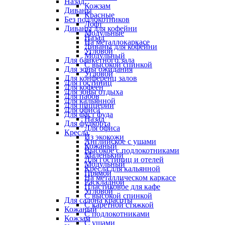
Назад
Кожзам
Диваны
Красные
Без подлокотников
Лофт
Диваны для кофейни
Модульные
Назад
На металлокаркасе
Диваны для кофейни
Угловой
Модульный
Для банкетного зала
С высокой спинкой
Для зоны ожидания
Угловой
Для конференц залов
Для гостиниц
Для кофеен
Для зоны отдыха
Для пабов
Для кальянной
Для пиццерии
Для офиса
Для фаст фуда
Назад
Для фудкорта
Для офиса
Кресла
Из экокожи
Английское с ушами
Кожаный
Высокое с подлокотниками
Маленький
Для гостиниц и отелей
Модульный
Кресла для кальянной
Прямой
На металлическом каркасе
Раскладной
Пластиковое для кафе
Угловой
С высокой спинкой
Для салона красоты
С каретной стяжкой
Кожаный
С подлокотниками
Кожзам
С ушами