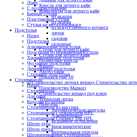
Лофт
Кресла для летнего кафе
С подлокотниками
Комплекты для летнего кафе
Барные стулья
из акации
Пластиковые стулья
из дерева
Стулья на металлокаркасе
из искусственного ротанга
Подстолья
лаунж
Назад
садовая
Подстолья
складные
Алюминиевые подстолья
Столы для летнего кафе
Подстолья из нержавеющей стали
Стулья для летнего кафе
Хромированные подстолья
Подвесные кресла
Чугунные подстолья
Кашпо
Деревянные подстолья
Аксессуары
Стальные подстолья
Показать ещё 10
Столешницы
Строительство лет
Назад
Производство Маркиз
Столешницы
Строительство веранд под ключ
Для бара
Террасная доска
Круглая из шпона
Перголы
Столешницы из массива
Автоматические перголы
Столешницы с покрытием HPL
Алюминиевые
Столешницы Сompact Top HPL
Безрамное остекление
Шпон дуба
Биоклиматические
Шпон ореха
Вертикальная пергола
Шпонированные столешницы