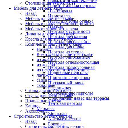
Гильотинное остекление
Столешницы WERZALIT
Горизонтальная пергола
Мебель для летнего кафе
Для террасы
Назад
Из металла
Мебель для летнего кафе
Навес для зоны отдыха
Мебель из искусственного ротанга
Навесы
Мебель из тикового дерева
Пергола в стиле лофт
Диваны для летнего кафе
Пергола двускатная
Кресла для летнего кафе
Пергола для бассейна
Комплекты для летнего кафе
Пергола для парка
Назад
Пергола из стекла
Комплекты для летнего кафе
Пергола односкатная
из акации
Пергола отдельностоящая
из дерева
Пергола прямоугольная
из искусственного ротанга
Подвесные перголы
лаунж
Пристенные перголы
садовая
Прозрачный навес
складные
Раздвижная
Столы для летнего кафе
Современные перголы
Стулья для летнего кафе
Стеклянный навес для террасы
Подвесные кресла
Тентовая пергола
Кашпо
Маркизы
Аксессуары
Zip-экран
Строительство летних веранд
Автоматические
Назад
Боковые
Строительство летних веранд