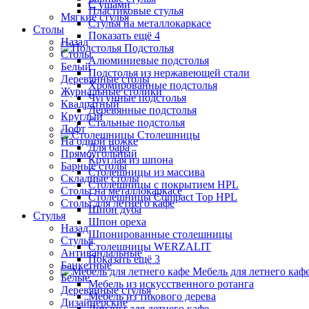
С ушами
Пластиковые стулья
Мягкие стулья
Стулья на металлокаркасе
Столы
Показать ещё 4
Назад
Подстолья
Столы
Алюминиевые подстолья
Белый
Подстолья из нержавеющей стали
Деревянные столы
Хромированные подстолья
Журнальные столики
Чугунные подстолья
Квадратный
Деревянные подстолья
Круглый
Стальные подстолья
Лофт
Столешницы
На одной ножке
Для бара
Прямоугольный
Круглая из шпона
Барные столы
Столешницы из массива
Складные столы
Столешницы с покрытием HPL
Столы на металлокаркасе
Столешницы Сompact Top HPL
Столы для летнего кафе
Шпон дуба
Стулья
Шпон ореха
Назад
Шпонированные столешницы
Стулья
Столешницы WERZALIT
Антивандальные
Показать ещё 3
Банкетные
Мебель для летнего каф
Белые
Мебель из искусственного ротанга
Деревянные стулья
Мебель из тикового дерева
Дизайнерские
Диваны для летнего кафе