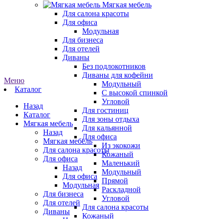
Мягкая мебель
Для салона красоты
Для офиса
Модульная
Для бизнеса
Для отелей
Диваны
Без подлокотников
Диваны для кофейни
Меню
Модульный
Каталог
С высокой спинкой
Угловой
Назад
Для гостиниц
Каталог
Для зоны отдыха
Мягкая мебель
Для кальянной
Назад
Для офиса
Мягкая мебель
Из экокожи
Для салона красоты
Кожаный
Для офиса
Маленький
Назад
Модульный
Для офиса
Прямой
Модульная
Раскладной
Для бизнеса
Угловой
Для отелей
Для салона красоты
Диваны
Кожаный