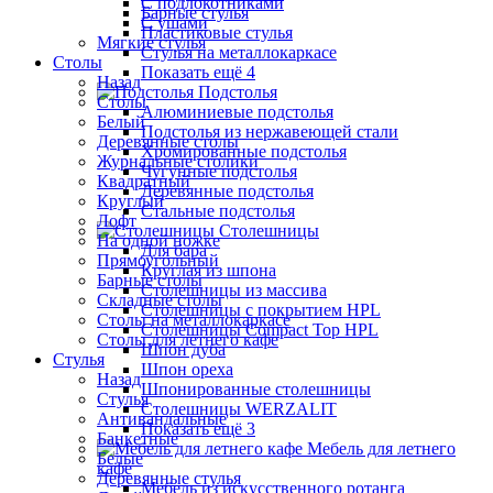
С подлокотниками
Барные стулья
С ушами
Пластиковые стулья
Мягкие стулья
Стулья на металлокаркасе
Столы
Показать ещё 4
Назад
Подстолья
Столы
Алюминиевые подстолья
Белый
Подстолья из нержавеющей стали
Деревянные столы
Хромированные подстолья
Журнальные столики
Чугунные подстолья
Квадратный
Деревянные подстолья
Круглый
Стальные подстолья
Лофт
Столешницы
На одной ножке
Для бара
Прямоугольный
Круглая из шпона
Барные столы
Столешницы из массива
Складные столы
Столешницы с покрытием HPL
Столы на металлокаркасе
Столешницы Сompact Top HPL
Столы для летнего кафе
Шпон дуба
Стулья
Шпон ореха
Назад
Шпонированные столешницы
Стулья
Столешницы WERZALIT
Антивандальные
Показать ещё 3
Банкетные
Мебель для летнего
Белые
кафе
Деревянные стулья
Мебель из искусственного ротанга