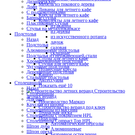
Дизайнерские
Мебель из тикового дерева
Лофт
Диваны для летнего кафе
С подлокотниками
Кресла для летнего кафе
Барные стулья
Комплекты для летнего кафе
Пластиковые стулья
из акации
Стулья на металлокаркасе
из дерева
Подстолья
из искусственного ротанга
Назад
лаунж
Подстолья
садовая
Алюминиевые подстолья
складные
Подстолья из нержавеющей стали
Столы для летнего кафе
Хромированные подстолья
Стулья для летнего кафе
Чугунные подстолья
Подвесные кресла
Деревянные подстолья
Кашпо
Стальные подстолья
Аксессуары
Столешницы
Показать ещё 10
Назад
Строительство
Столешницы
летних веранд
Для бара
Производство Маркиз
Круглая из шпона
Строительство веранд под ключ
Столешницы из массива
Террасная доска
Столешницы с покрытием HPL
Перголы
Столешницы Сompact Top HPL
Автоматические перголы
Шпон дуба
Алюминиевые
Шпон ореха
Безрамное остекление