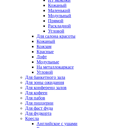
Из экокожи
Кожаный
Маленький
Модульный
Прямой
Раскладной
Угловой
Для салона красоты
Кожаный
Кожзам
Красные
Лофт
Модульные
На металлокаркасе
Угловой
Для банкетного зала
Для зоны ожидания
Для конференц залов
Для кофеен
Для пабов
Для пиццерии
Для фаст фуда
Для фудкорта
Кресла
Английское с ушами