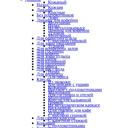
Кожаный
Назад
Кожзам
Диваны
Красные
Без подлокотников
Лофт
Диваны для кофейни
Модульные
Назад
На металлокаркасе
Диваны для кофейни
Угловой
Модульный
Для банкетного зала
С высокой спинкой
Для зоны ожидания
Угловой
Для конференц залов
Для гостиниц
Для кофеен
Для зоны отдыха
Для пабов
Для кальянной
Для пиццерии
Для офиса
Для фаст фуда
Назад
Для фудкорта
Для офиса
Кресла
Из экокожи
Английское с ушами
Кожаный
Высокое с подлокотниками
Маленький
Для гостиниц и отелей
Модульный
Кресла для кальянной
Прямой
На металлическом каркасе
Раскладной
Пластиковое для кафе
Угловой
С высокой спинкой
Для салона красоты
С каретной стяжкой
Кожаный
С подлокотниками