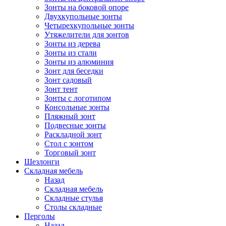
Зонты на боковой опоре
Двухкупольные зонты
Четырехкупольные зонты
Утяжелители для зонтов
Зонты из дерева
Зонты из стали
Зонты из алюминия
Зонт для беседки
Зонт садовый
Зонт тент
Зонты с логотипом
Консольные зонты
Пляжный зонт
Подвесные зонты
Раскладной зонт
Стол с зонтом
Торговый зонт
Шезлонги
Складная мебель
Назад
Складная мебель
Складные стулья
Столы складные
Перголы
Назад