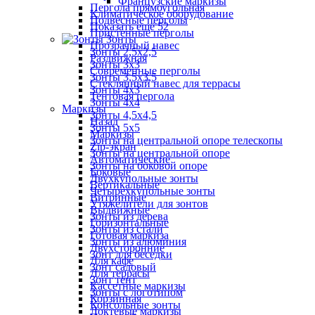
Французские маркизы
Пергола прямоугольная
Климатическое оборудование
Подвесные перголы
Показать ещё 52
Пристенные перголы
Зонты
Прозрачный навес
Зонты 2,5х2,5
Раздвижная
Зонты 3х3
Современные перголы
Зонты 3,5х3,5
Стеклянный навес для террасы
Зонты 4х3
Тентовая пергола
Зонты 4х4
Маркизы
Зонты 4,5х4,5
Назад
Зонты 5х5
Маркизы
Зонты на центральной опоре телескопы
Zip-экран
Зонты на центральной опоре
Автоматические
Зонты на боковой опоре
Боковые
Двухкупольные зонты
Вертикальные
Четырехкупольные зонты
Витринные
Утяжелители для зонтов
Выдвижные
Зонты из дерева
Горизонтальные
Зонты из стали
Готовая маркиза
Зонты из алюминия
Двухсторонние
Зонт для беседки
Для кафе
Зонт садовый
Для террасы
Зонт тент
Кассетные маркизы
Зонты с логотипом
Корзинная
Консольные зонты
Локтевые маркизы