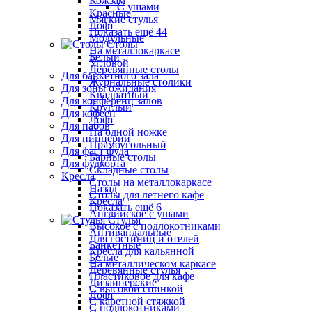
Кожзам
С ушами
Красные
Мягкие стулья
Лофт
Показать ещё 44
Модульные
Столы
На металлокаркасе
Белый
Угловой
Деревянные столы
Для банкетного зала
Журнальные столики
Для зоны ожидания
Квадратный
Для конференц залов
Круглый
Для кофеен
Лофт
Для пабов
На одной ножке
Для пиццерии
Прямоугольный
Для фаст фуда
Барные столы
Для фудкорта
Складные столы
Кресла
Столы на металлокаркасе
Назад
Столы для летнего кафе
Кресла
Показать ещё 6
Английское с ушами
Стулья
Высокое с подлокотниками
Антивандальные
Для гостиниц и отелей
Банкетные
Кресла для кальянной
Белые
На металлическом каркасе
Деревянные стулья
Пластиковое для кафе
Дизайнерские
С высокой спинкой
Лофт
С каретной стяжкой
С подлокотниками