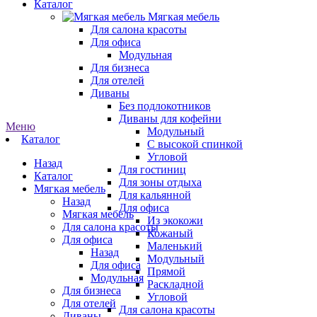
Каталог
Мягкая мебель
Для салона красоты
Для офиса
Модульная
Для бизнеса
Для отелей
Диваны
Без подлокотников
Диваны для кофейни
Меню
Модульный
Каталог
С высокой спинкой
Угловой
Назад
Для гостиниц
Каталог
Для зоны отдыха
Мягкая мебель
Для кальянной
Назад
Для офиса
Мягкая мебель
Из экокожи
Для салона красоты
Кожаный
Для офиса
Маленький
Назад
Модульный
Для офиса
Прямой
Модульная
Раскладной
Для бизнеса
Угловой
Для отелей
Для салона красоты
Диваны