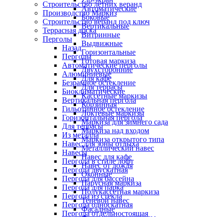
Строительство летних веранд
Автоматические
Производство Маркиз
Боковые
Строительство веранд под ключ
Вертикальные
Террасная доска
Витринные
Перголы
Выдвижные
Назад
Горизонтальные
Перголы
Готовая маркиза
Автоматические перголы
Двухсторонние
Алюминиевые
Для кафе
Безрамное остекление
Для террасы
Биоклиматические
Кассетные маркизы
Вертикальная пергола
Корзинная
Гильотинное остекление
Локтевые маркизы
Горизонтальная пергола
Маркиза для зимнего сада
Для террасы
Маркиза над входом
Из металла
Маркиза открытого типа
Навес для зоны отдыха
Металлический навес
Навесы
Навес для кафе
Пергола в стиле лофт
Навес от дождя
Пергола двускатная
Оконные
Пергола для бассейна
Парусная маркиза
Пергола для парка
Полукассетная маркиза
Пергола из стекла
Теневой навес
Пергола односкатная
Фасадные
Пергола отдельностоящая