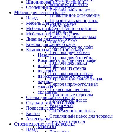
Шпонированные столешницы
Биоклиматические
Столешницы WERZALIT
Вертикальная пергола
Мебель для летнего кафе
Гильотинное остекление
Назад
Горизонтальная пергола
Мебель для летнего кафе
Для террасы
Мебель из искусственного ротанга
Из металла
Мебель из тикового дерева
Навес для зоны отдыха
Диваны для летнего кафе
Навесы
Кресла для летнего кафе
Пергола в стиле лофт
Комплекты для летнего кафе
Пергола двускатная
Назад
Пергола для бассейна
Комплекты для летнего кафе
Пергола для парка
из акации
Пергола из стекла
из дерева
Пергола односкатная
из искусственного ротанга
Пергола отдельностоящая
лаунж
Пергола прямоугольная
садовая
Подвесные перголы
складные
Пристенные перголы
Столы для летнего кафе
Прозрачный навес
Стулья для летнего кафе
Раздвижная
Подвесные кресла
Современные перголы
Кашпо
Стеклянный навес для террасы
Аксессуары
Тентовая пергола
Строительство летних веранд
Маркизы
Назад
Zip-экран