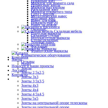
Пляжный зонт
Маркиза для зимнего сада
Подвесные зонты
Маркиза над входом
Раскладной зонт
Маркиза открытого типа
Стол с зонтом
Металлический навес
Торговый зонт
Навес для кафе
Показать ещё 20
Навес от дождя
Шезлонги
Оконные
Складная мебель
Парусная маркиза
Складные стулья
Полукассетная маркиза
Столы складные
Теневой навес
Перголы
Фасадные
Маркизы
Французские маркизы
Климатическое оборудование
Компания
Зонты
Отзывы
Назад
Новости и наши проекты
Зонты
Доставка
Зонты 2,5х2,5
Контакты
Зонты 3х3
Зонты 3,5х3,5
Зонты 4х3
Зонты 4х4
Зонты 4,5х4,5
Зонты 5х5
Зонты на центральной опоре телескопы
Зонты на центральной опоре