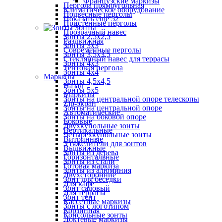
Французские маркизы
Пергола прямоугольная
Климатическое оборудование
Подвесные перголы
Показать ещё 52
Пристенные перголы
Зонты
Прозрачный навес
Зонты 2,5х2,5
Раздвижная
Зонты 3х3
Современные перголы
Зонты 3,5х3,5
Стеклянный навес для террасы
Зонты 4х3
Тентовая пергола
Зонты 4х4
Маркизы
Зонты 4,5х4,5
Назад
Зонты 5х5
Маркизы
Зонты на центральной опоре телескопы
Zip-экран
Зонты на центральной опоре
Автоматические
Зонты на боковой опоре
Боковые
Двухкупольные зонты
Вертикальные
Четырехкупольные зонты
Витринные
Утяжелители для зонтов
Выдвижные
Зонты из дерева
Горизонтальные
Зонты из стали
Готовая маркиза
Зонты из алюминия
Двухсторонние
Зонт для беседки
Для кафе
Зонт садовый
Для террасы
Зонт тент
Кассетные маркизы
Зонты с логотипом
Корзинная
Консольные зонты
Локтевые маркизы