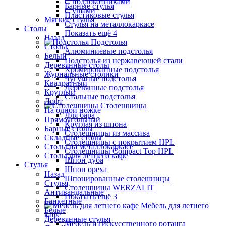
С подлокотниками
Барные стулья
С ушами
Пластиковые стулья
Мягкие стулья
Стулья на металлокаркасе
Столы
Показать ещё 4
Назад
Подстолья
Столы
Алюминиевые подстолья
Белый
Подстолья из нержавеющей стали
Деревянные столы
Хромированные подстолья
Журнальные столики
Чугунные подстолья
Квадратный
Деревянные подстолья
Круглый
Стальные подстолья
Лофт
Столешницы
На одной ножке
Для бара
Прямоугольный
Круглая из шпона
Барные столы
Столешницы из массива
Складные столы
Столешницы с покрытием HPL
Столы на металлокаркасе
Столешницы Сompact Top HPL
Столы для летнего кафе
Шпон дуба
Стулья
Шпон ореха
Назад
Шпонированные столешницы
Стулья
Столешницы WERZALIT
Антивандальные
Показать ещё 3
Банкетные
Мебель для летнего
Белые
кафе
Деревянные стулья
Мебель из искусственного ротанга