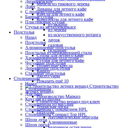
Дизайнерские
Мебель из тикового дерева
Лофт
Диваны для летнего кафе
С подлокотниками
Кресла для летнего кафе
Барные стулья
Комплекты для летнего кафе
Пластиковые стулья
из акации
Стулья на металлокаркасе
из дерева
Подстолья
из искусственного ротанга
Назад
лаунж
Подстолья
садовая
Алюминиевые подстолья
складные
Подстолья из нержавеющей стали
Столы для летнего кафе
Хромированные подстолья
Стулья для летнего кафе
Чугунные подстолья
Подвесные кресла
Деревянные подстолья
Кашпо
Стальные подстолья
Аксессуары
Столешницы
Показать ещё 10
Назад
Строительство
Столешницы
летних веранд
Для бара
Производство Маркиз
Круглая из шпона
Строительство веранд под ключ
Столешницы из массива
Террасная доска
Столешницы с покрытием HPL
Перголы
Столешницы Сompact Top HPL
Автоматические перголы
Шпон дуба
Алюминиевые
Шпон ореха
Безрамное остекление