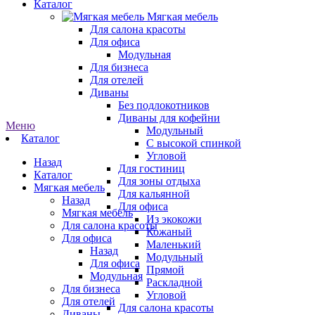
Каталог
Мягкая мебель
Для салона красоты
Для офиса
Модульная
Для бизнеса
Для отелей
Диваны
Без подлокотников
Диваны для кофейни
Меню
Модульный
Каталог
С высокой спинкой
Угловой
Назад
Для гостиниц
Каталог
Для зоны отдыха
Мягкая мебель
Для кальянной
Назад
Для офиса
Мягкая мебель
Из экокожи
Для салона красоты
Кожаный
Для офиса
Маленький
Назад
Модульный
Для офиса
Прямой
Модульная
Раскладной
Для бизнеса
Угловой
Для отелей
Для салона красоты
Диваны