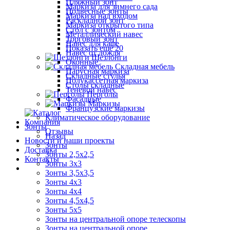
Пляжный зонт
Маркиза для зимнего сада
Подвесные зонты
Маркиза над входом
Раскладной зонт
Маркиза открытого типа
Стол с зонтом
Металлический навес
Торговый зонт
Навес для кафе
Показать ещё 20
Навес от дождя
Шезлонги
Оконные
Складная мебель
Парусная маркиза
Складные стулья
Полукассетная маркиза
Столы складные
Теневой навес
Перголы
Фасадные
Маркизы
Французские маркизы
Климатическое оборудование
Компания
Зонты
Отзывы
Назад
Новости и наши проекты
Зонты
Доставка
Зонты 2,5х2,5
Контакты
Зонты 3х3
Зонты 3,5х3,5
Зонты 4х3
Зонты 4х4
Зонты 4,5х4,5
Зонты 5х5
Зонты на центральной опоре телескопы
Зонты на центральной опоре