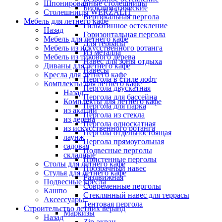
Шпонированные столешницы
Биоклиматические
Столешницы WERZALIT
Вертикальная пергола
Мебель для летнего кафе
Гильотинное остекление
Назад
Горизонтальная пергола
Мебель для летнего кафе
Для террасы
Мебель из искусственного ротанга
Из металла
Мебель из тикового дерева
Навес для зоны отдыха
Диваны для летнего кафе
Навесы
Кресла для летнего кафе
Пергола в стиле лофт
Комплекты для летнего кафе
Пергола двускатная
Назад
Пергола для бассейна
Комплекты для летнего кафе
Пергола для парка
из акации
Пергола из стекла
из дерева
Пергола односкатная
из искусственного ротанга
Пергола отдельностоящая
лаунж
Пергола прямоугольная
садовая
Подвесные перголы
складные
Пристенные перголы
Столы для летнего кафе
Прозрачный навес
Стулья для летнего кафе
Раздвижная
Подвесные кресла
Современные перголы
Кашпо
Стеклянный навес для террасы
Аксессуары
Тентовая пергола
Строительство летних веранд
Маркизы
Назад
Zip-экран