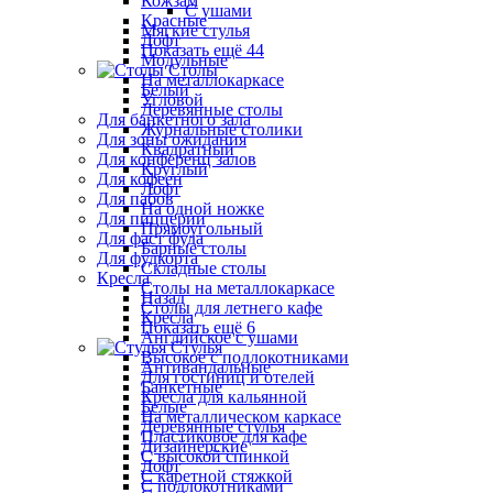
Кожзам
С ушами
Красные
Мягкие стулья
Лофт
Показать ещё 44
Модульные
Столы
На металлокаркасе
Белый
Угловой
Деревянные столы
Для банкетного зала
Журнальные столики
Для зоны ожидания
Квадратный
Для конференц залов
Круглый
Для кофеен
Лофт
Для пабов
На одной ножке
Для пиццерии
Прямоугольный
Для фаст фуда
Барные столы
Для фудкорта
Складные столы
Кресла
Столы на металлокаркасе
Назад
Столы для летнего кафе
Кресла
Показать ещё 6
Английское с ушами
Стулья
Высокое с подлокотниками
Антивандальные
Для гостиниц и отелей
Банкетные
Кресла для кальянной
Белые
На металлическом каркасе
Деревянные стулья
Пластиковое для кафе
Дизайнерские
С высокой спинкой
Лофт
С каретной стяжкой
С подлокотниками