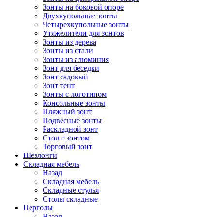
Зонты на боковой опоре
Двухкупольные зонты
Четырехкупольные зонты
Утяжелители для зонтов
Зонты из дерева
Зонты из стали
Зонты из алюминия
Зонт для беседки
Зонт садовый
Зонт тент
Зонты с логотипом
Консольные зонты
Пляжный зонт
Подвесные зонты
Раскладной зонт
Стол с зонтом
Торговый зонт
Шезлонги
Складная мебель
Назад
Складная мебель
Складные стулья
Столы складные
Перголы
Назад