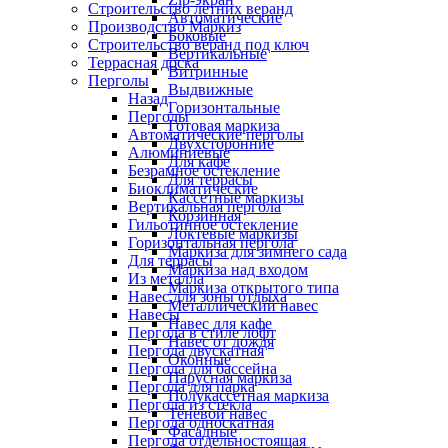
Строительство летних веранд
Автоматические
Производство Маркиз
Боковые
Строительство веранд под ключ
Вертикальные
Террасная доска
Витринные
Перголы
Выдвижные
Назад
Горизонтальные
Перголы
Готовая маркиза
Автоматические перголы
Двухсторонние
Алюминиевые
Для кафе
Безрамное остекление
Для террасы
Биоклиматические
Кассетные маркизы
Вертикальная пергола
Корзинная
Гильотинное остекление
Локтевые маркизы
Горизонтальная пергола
Маркиза для зимнего сада
Для террасы
Маркиза над входом
Из металла
Маркиза открытого типа
Навес для зоны отдыха
Металлический навес
Навесы
Навес для кафе
Пергола в стиле лофт
Навес от дождя
Пергола двускатная
Оконные
Пергола для бассейна
Парусная маркиза
Пергола для парка
Полукассетная маркиза
Пергола из стекла
Теневой навес
Пергола односкатная
Фасадные
Пергола отдельностоящая