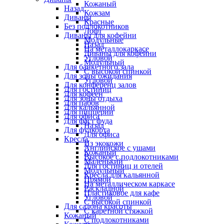
Кожаный
Назад
Кожзам
Диваны
Красные
Без подлокотников
Лофт
Диваны для кофейни
Модульные
Назад
На металлокаркасе
Диваны для кофейни
Угловой
Модульный
Для банкетного зала
С высокой спинкой
Для зоны ожидания
Угловой
Для конференц залов
Для гостиниц
Для кофеен
Для зоны отдыха
Для пабов
Для кальянной
Для пиццерии
Для офиса
Для фаст фуда
Назад
Для фудкорта
Для офиса
Кресла
Из экокожи
Английское с ушами
Кожаный
Высокое с подлокотниками
Маленький
Для гостиниц и отелей
Модульный
Кресла для кальянной
Прямой
На металлическом каркасе
Раскладной
Пластиковое для кафе
Угловой
С высокой спинкой
Для салона красоты
С каретной стяжкой
Кожаный
С подлокотниками