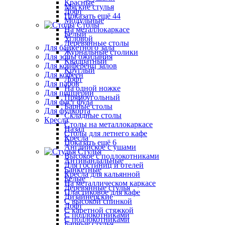
Красные
Мягкие стулья
Лофт
Показать ещё 44
Модульные
Столы
На металлокаркасе
Белый
Угловой
Деревянные столы
Для банкетного зала
Журнальные столики
Для зоны ожидания
Квадратный
Для конференц залов
Круглый
Для кофеен
Лофт
Для пабов
На одной ножке
Для пиццерии
Прямоугольный
Для фаст фуда
Барные столы
Для фудкорта
Складные столы
Кресла
Столы на металлокаркасе
Назад
Столы для летнего кафе
Кресла
Показать ещё 6
Английское с ушами
Стулья
Высокое с подлокотниками
Антивандальные
Для гостиниц и отелей
Банкетные
Кресла для кальянной
Белые
На металлическом каркасе
Деревянные стулья
Пластиковое для кафе
Дизайнерские
С высокой спинкой
Лофт
С каретной стяжкой
С подлокотниками
С подлокотниками
Барные стулья