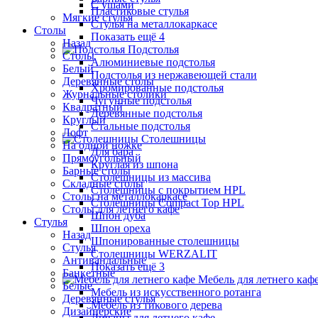
С ушами
Пластиковые стулья
Мягкие стулья
Стулья на металлокаркасе
Столы
Показать ещё 4
Назад
Подстолья
Столы
Алюминиевые подстолья
Белый
Подстолья из нержавеющей стали
Деревянные столы
Хромированные подстолья
Журнальные столики
Чугунные подстолья
Квадратный
Деревянные подстолья
Круглый
Стальные подстолья
Лофт
Столешницы
На одной ножке
Для бара
Прямоугольный
Круглая из шпона
Барные столы
Столешницы из массива
Складные столы
Столешницы с покрытием HPL
Столы на металлокаркасе
Столешницы Сompact Top HPL
Столы для летнего кафе
Шпон дуба
Стулья
Шпон ореха
Назад
Шпонированные столешницы
Стулья
Столешницы WERZALIT
Антивандальные
Показать ещё 3
Банкетные
Мебель для летнего каф
Белые
Мебель из искусственного ротанга
Деревянные стулья
Мебель из тикового дерева
Дизайнерские
Диваны для летнего кафе