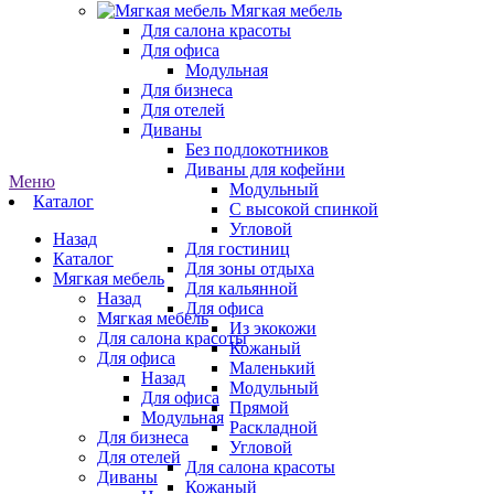
Мягкая мебель
Для салона красоты
Для офиса
Модульная
Для бизнеса
Для отелей
Диваны
Без подлокотников
Диваны для кофейни
Меню
Модульный
Каталог
С высокой спинкой
Угловой
Назад
Для гостиниц
Каталог
Для зоны отдыха
Мягкая мебель
Для кальянной
Назад
Для офиса
Мягкая мебель
Из экокожи
Для салона красоты
Кожаный
Для офиса
Маленький
Назад
Модульный
Для офиса
Прямой
Модульная
Раскладной
Для бизнеса
Угловой
Для отелей
Для салона красоты
Диваны
Кожаный