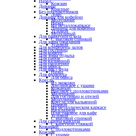
Назад
Кожзам
Диваны
Красные
Без подлокотников
Лофт
Диваны для кофейни
Модульные
Назад
На металлокаркасе
Диваны для кофейни
Угловой
Модульный
Для банкетного зала
С высокой спинкой
Для зоны ожидания
Угловой
Для конференц залов
Для гостиниц
Для кофеен
Для зоны отдыха
Для пабов
Для кальянной
Для пиццерии
Для офиса
Для фаст фуда
Назад
Для фудкорта
Для офиса
Кресла
Из экокожи
Английское с ушами
Кожаный
Высокое с подлокотниками
Маленький
Для гостиниц и отелей
Модульный
Кресла для кальянной
Прямой
На металлическом каркасе
Раскладной
Пластиковое для кафе
Угловой
С высокой спинкой
Для салона красоты
С каретной стяжкой
Кожаный
С подлокотниками
Кожзам
С ушами