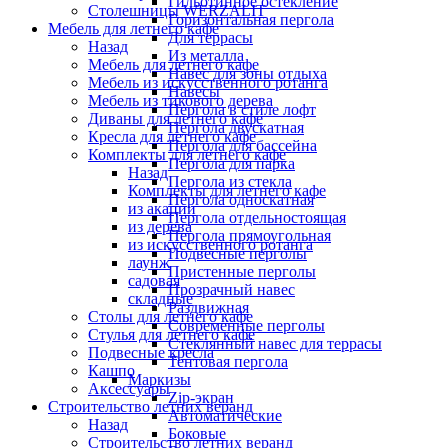
Гильотинное остекление
Столешницы WERZALIT
Горизонтальная пергола
Мебель для летнего кафе
Для террасы
Назад
Из металла
Мебель для летнего кафе
Навес для зоны отдыха
Мебель из искусственного ротанга
Навесы
Мебель из тикового дерева
Пергола в стиле лофт
Диваны для летнего кафе
Пергола двускатная
Кресла для летнего кафе
Пергола для бассейна
Комплекты для летнего кафе
Пергола для парка
Назад
Пергола из стекла
Комплекты для летнего кафе
Пергола односкатная
из акации
Пергола отдельностоящая
из дерева
Пергола прямоугольная
из искусственного ротанга
Подвесные перголы
лаунж
Пристенные перголы
садовая
Прозрачный навес
складные
Раздвижная
Столы для летнего кафе
Современные перголы
Стулья для летнего кафе
Стеклянный навес для террасы
Подвесные кресла
Тентовая пергола
Кашпо
Маркизы
Аксессуары
Zip-экран
Строительство летних веранд
Автоматические
Назад
Боковые
Строительство летних веранд