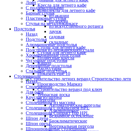
Лофт
Кресла для летнего кафе
С подлокотниками
Комплекты для летнего кафе
Барные стулья
из акации
Пластиковые стулья
из дерева
Стулья на металлокаркасе
из искусственного ротанга
Подстолья
лаунж
Назад
садовая
Подстолья
складные
Алюминиевые подстолья
Столы для летнего кафе
Подстолья из нержавеющей стали
Стулья для летнего кафе
Хромированные подстолья
Подвесные кресла
Чугунные подстолья
Кашпо
Деревянные подстолья
Аксессуары
Стальные подстолья
Показать ещё 10
Столешницы
Строительство лет
Назад
Производство Маркиз
Столешницы
Строительство веранд под ключ
Для бара
Террасная доска
Круглая из шпона
Перголы
Столешницы из массива
Автоматические перголы
Столешницы с покрытием HPL
Алюминиевые
Столешницы Сompact Top HPL
Безрамное остекление
Шпон дуба
Биоклиматические
Шпон ореха
Вертикальная пергола
Шпонированные столешницы