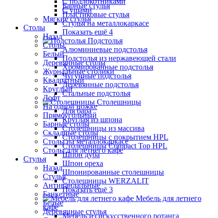
С подлокотниками
Барные стулья
С ушами
Пластиковые стулья
Мягкие стулья
Стулья на металлокаркасе
Столы
Показать ещё 4
Назад
Подстолья
Столы
Алюминиевые подстолья
Белый
Подстолья из нержавеющей стали
Деревянные столы
Хромированные подстолья
Журнальные столики
Чугунные подстолья
Квадратный
Деревянные подстолья
Круглый
Стальные подстолья
Лофт
Столешницы
На одной ножке
Для бара
Прямоугольный
Круглая из шпона
Барные столы
Столешницы из массива
Складные столы
Столешницы с покрытием HPL
Столы на металлокаркасе
Столешницы Сompact Top HPL
Столы для летнего кафе
Шпон дуба
Стулья
Шпон ореха
Назад
Шпонированные столешницы
Стулья
Столешницы WERZALIT
Антивандальные
Показать ещё 3
Банкетные
Мебель для летнего
Белые
кафе
Деревянные стулья
Мебель из искусственного ротанга