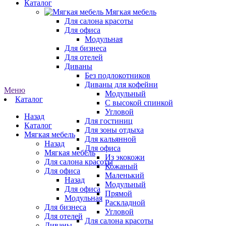
Каталог
Мягкая мебель
Для салона красоты
Для офиса
Модульная
Для бизнеса
Для отелей
Диваны
Без подлокотников
Диваны для кофейни
Меню
Модульный
Каталог
С высокой спинкой
Угловой
Назад
Для гостиниц
Каталог
Для зоны отдыха
Мягкая мебель
Для кальянной
Назад
Для офиса
Мягкая мебель
Из экокожи
Для салона красоты
Кожаный
Для офиса
Маленький
Назад
Модульный
Для офиса
Прямой
Модульная
Раскладной
Для бизнеса
Угловой
Для отелей
Для салона красоты
Диваны