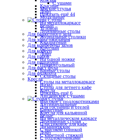
Кожзам
С ушами
Красные
Мягкие стулья
Лофт
Показать ещё 44
Модульные
Столы
На металлокаркасе
Белый
Угловой
Деревянные столы
Для банкетного зала
Журнальные столики
Для зоны ожидания
Квадратный
Для конференц залов
Круглый
Для кофеен
Лофт
Для пабов
На одной ножке
Для пиццерии
Прямоугольный
Для фаст фуда
Барные столы
Для фудкорта
Складные столы
Кресла
Столы на металлокаркасе
Назад
Столы для летнего кафе
Кресла
Показать ещё 6
Английское с ушами
Стулья
Высокое с подлокотниками
Антивандальные
Для гостиниц и отелей
Банкетные
Кресла для кальянной
Белые
На металлическом каркасе
Деревянные стулья
Пластиковое для кафе
Дизайнерские
С высокой спинкой
Лофт
С каретной стяжкой
С подлокотниками