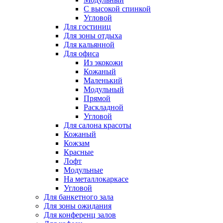
С высокой спинкой
Угловой
Для гостиниц
Для зоны отдыха
Для кальянной
Для офиса
Из экокожи
Кожаный
Маленький
Модульный
Прямой
Раскладной
Угловой
Для салона красоты
Кожаный
Кожзам
Красные
Лофт
Модульные
На металлокаркасе
Угловой
Для банкетного зала
Для зоны ожидания
Для конференц залов