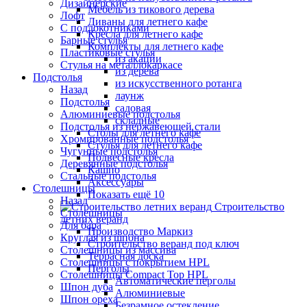
Дизайнерские
Мебель из тикового дерева
Лофт
Диваны для летнего кафе
С подлокотниками
Кресла для летнего кафе
Барные стулья
Комплекты для летнего кафе
Пластиковые стулья
из акации
Стулья на металлокаркасе
из дерева
Подстолья
из искусственного ротанга
Назад
лаунж
Подстолья
садовая
Алюминиевые подстолья
складные
Подстолья из нержавеющей стали
Столы для летнего кафе
Хромированные подстолья
Стулья для летнего кафе
Чугунные подстолья
Подвесные кресла
Деревянные подстолья
Кашпо
Стальные подстолья
Аксессуары
Столешницы
Показать ещё 10
Назад
Строительство
Столешницы
летних веранд
Для бара
Производство Маркиз
Круглая из шпона
Строительство веранд под ключ
Столешницы из массива
Террасная доска
Столешницы с покрытием HPL
Перголы
Столешницы Сompact Top HPL
Автоматические перголы
Шпон дуба
Алюминиевые
Шпон ореха
Безрамное остекление