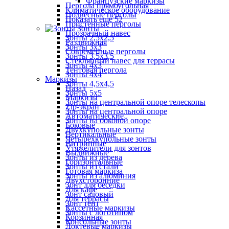
Французские маркизы
Пергола прямоугольная
Климатическое оборудование
Подвесные перголы
Показать ещё 52
Пристенные перголы
Зонты
Прозрачный навес
Зонты 2,5х2,5
Раздвижная
Зонты 3х3
Современные перголы
Зонты 3,5х3,5
Стеклянный навес для террасы
Зонты 4х3
Тентовая пергола
Зонты 4х4
Маркизы
Зонты 4,5х4,5
Назад
Зонты 5х5
Маркизы
Зонты на центральной опоре телескопы
Zip-экран
Зонты на центральной опоре
Автоматические
Зонты на боковой опоре
Боковые
Двухкупольные зонты
Вертикальные
Четырехкупольные зонты
Витринные
Утяжелители для зонтов
Выдвижные
Зонты из дерева
Горизонтальные
Зонты из стали
Готовая маркиза
Зонты из алюминия
Двухсторонние
Зонт для беседки
Для кафе
Зонт садовый
Для террасы
Зонт тент
Кассетные маркизы
Зонты с логотипом
Корзинная
Консольные зонты
Локтевые маркизы