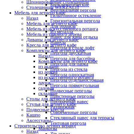
Шпонированные столешницы
Биоклиматические
Столешницы WERZALIT
Вертикальная пергола
Мебель для летнего кафе
Гильотинное остекление
Назад
Горизонтальная пергола
Мебель для летнего кафе
Для террасы
Мебель из искусственного ротанга
Из металла
Мебель из тикового дерева
Навес для зоны отдыха
Диваны для летнего кафе
Навесы
Кресла для летнего кафе
Пергола в стиле лофт
Комплекты для летнего кафе
Пергола двускатная
Назад
Пергола для бассейна
Комплекты для летнего кафе
Пергола для парка
из акации
Пергола из стекла
из дерева
Пергола односкатная
из искусственного ротанга
Пергола отдельностоящая
лаунж
Пергола прямоугольная
садовая
Подвесные перголы
складные
Пристенные перголы
Столы для летнего кафе
Прозрачный навес
Стулья для летнего кафе
Раздвижная
Подвесные кресла
Современные перголы
Кашпо
Стеклянный навес для террасы
Аксессуары
Тентовая пергола
Строительство летних веранд
Маркизы
Назад
Zip-экран