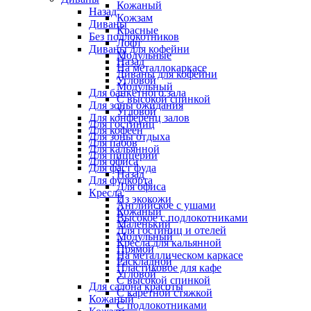
Кожаный
Назад
Кожзам
Диваны
Красные
Без подлокотников
Лофт
Диваны для кофейни
Модульные
Назад
На металлокаркасе
Диваны для кофейни
Угловой
Модульный
Для банкетного зала
С высокой спинкой
Для зоны ожидания
Угловой
Для конференц залов
Для гостиниц
Для кофеен
Для зоны отдыха
Для пабов
Для кальянной
Для пиццерии
Для офиса
Для фаст фуда
Назад
Для фудкорта
Для офиса
Кресла
Из экокожи
Английское с ушами
Кожаный
Высокое с подлокотниками
Маленький
Для гостиниц и отелей
Модульный
Кресла для кальянной
Прямой
На металлическом каркасе
Раскладной
Пластиковое для кафе
Угловой
С высокой спинкой
Для салона красоты
С каретной стяжкой
Кожаный
С подлокотниками