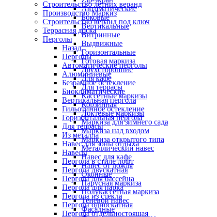
Строительство летних веранд
Автоматические
Производство Маркиз
Боковые
Строительство веранд под ключ
Вертикальные
Террасная доска
Витринные
Перголы
Выдвижные
Назад
Горизонтальные
Перголы
Готовая маркиза
Автоматические перголы
Двухсторонние
Алюминиевые
Для кафе
Безрамное остекление
Для террасы
Биоклиматические
Кассетные маркизы
Вертикальная пергола
Корзинная
Гильотинное остекление
Локтевые маркизы
Горизонтальная пергола
Маркиза для зимнего сада
Для террасы
Маркиза над входом
Из металла
Маркиза открытого типа
Навес для зоны отдыха
Металлический навес
Навесы
Навес для кафе
Пергола в стиле лофт
Навес от дождя
Пергола двускатная
Оконные
Пергола для бассейна
Парусная маркиза
Пергола для парка
Полукассетная маркиза
Пергола из стекла
Теневой навес
Пергола односкатная
Фасадные
Пергола отдельностоящая