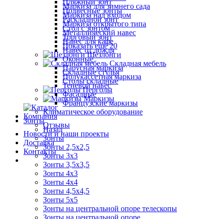
Пляжный зонт
Маркиза для зимнего сада
Подвесные зонты
Маркиза над входом
Раскладной зонт
Маркиза открытого типа
Стол с зонтом
Металлический навес
Торговый зонт
Навес для кафе
Показать ещё 20
Навес от дождя
Шезлонги
Оконные
Складная мебель
Парусная маркиза
Складные стулья
Полукассетная маркиза
Столы складные
Теневой навес
Перголы
Фасадные
Маркизы
Французские маркизы
Климатическое оборудование
Компания
Зонты
Отзывы
Назад
Новости и наши проекты
Зонты
Доставка
Зонты 2,5х2,5
Контакты
Зонты 3х3
Зонты 3,5х3,5
Зонты 4х3
Зонты 4х4
Зонты 4,5х4,5
Зонты 5х5
Зонты на центральной опоре телескопы
Зонты на центральной опоре