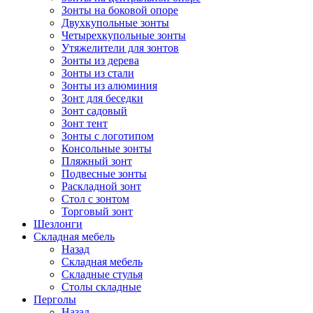
Зонты на боковой опоре
Двухкупольные зонты
Четырехкупольные зонты
Утяжелители для зонтов
Зонты из дерева
Зонты из стали
Зонты из алюминия
Зонт для беседки
Зонт садовый
Зонт тент
Зонты с логотипом
Консольные зонты
Пляжный зонт
Подвесные зонты
Раскладной зонт
Стол с зонтом
Торговый зонт
Шезлонги
Складная мебель
Назад
Складная мебель
Складные стулья
Столы складные
Перголы
Назад