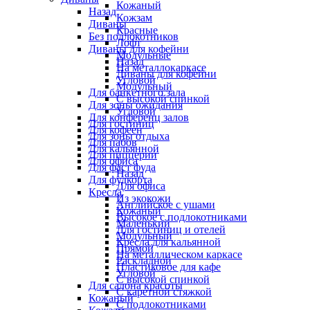
Кожаный
Назад
Кожзам
Диваны
Красные
Без подлокотников
Лофт
Диваны для кофейни
Модульные
Назад
На металлокаркасе
Диваны для кофейни
Угловой
Модульный
Для банкетного зала
С высокой спинкой
Для зоны ожидания
Угловой
Для конференц залов
Для гостиниц
Для кофеен
Для зоны отдыха
Для пабов
Для кальянной
Для пиццерии
Для офиса
Для фаст фуда
Назад
Для фудкорта
Для офиса
Кресла
Из экокожи
Английское с ушами
Кожаный
Высокое с подлокотниками
Маленький
Для гостиниц и отелей
Модульный
Кресла для кальянной
Прямой
На металлическом каркасе
Раскладной
Пластиковое для кафе
Угловой
С высокой спинкой
Для салона красоты
С каретной стяжкой
Кожаный
С подлокотниками