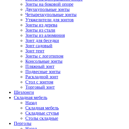
Зонты на боковой опоре
Двухкупольные зонты
Четырехкупольные зонты
Утяжелители для зонтов
Зонты из дерева
Зонты из стали
Зонты из алюминия
Зонт для беседки
Зонт садовый
Зонт тент
Зонты с логотипом
Консольные зонты
Пляжный зонт
Подвесные зонты
Раскладной зонт
Стол с зонтом
Торговый зонт
Шезлонги
Складная мебель
Назад
Складная мебель
Складные стулья
Столы складные
Перголы
Назад