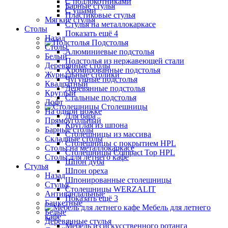
С подлокотниками
Барные стулья
С ушами
Пластиковые стулья
Мягкие стулья
Стулья на металлокаркасе
Столы
Показать ещё 4
Назад
Подстолья
Столы
Алюминиевые подстолья
Белый
Подстолья из нержавеющей стали
Деревянные столы
Хромированные подстолья
Журнальные столики
Чугунные подстолья
Квадратный
Деревянные подстолья
Круглый
Стальные подстолья
Лофт
Столешницы
На одной ножке
Для бара
Прямоугольный
Круглая из шпона
Барные столы
Столешницы из массива
Складные столы
Столешницы с покрытием HPL
Столы на металлокаркасе
Столешницы Сompact Top HPL
Столы для летнего кафе
Шпон дуба
Стулья
Шпон ореха
Назад
Шпонированные столешницы
Стулья
Столешницы WERZALIT
Антивандальные
Показать ещё 3
Банкетные
Мебель для летнего
Белые
кафе
Деревянные стулья
Мебель из искусственного ротанга