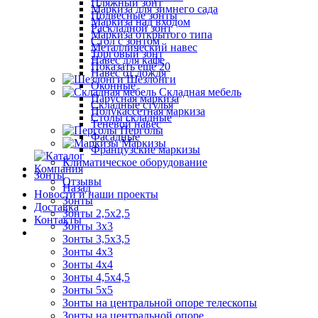
Пляжный зонт
Маркиза для зимнего сада
Подвесные зонты
Маркиза над входом
Раскладной зонт
Маркиза открытого типа
Стол с зонтом
Металлический навес
Торговый зонт
Навес для кафе
Показать ещё 20
Навес от дождя
Шезлонги
Оконные
Складная мебель
Парусная маркиза
Складные стулья
Полукассетная маркиза
Столы складные
Теневой навес
Перголы
Фасадные
Маркизы
Французские маркизы
Климатическое оборудование
Компания
Зонты
Отзывы
Назад
Новости и наши проекты
Зонты
Доставка
Зонты 2,5х2,5
Контакты
Зонты 3х3
Зонты 3,5х3,5
Зонты 4х3
Зонты 4х4
Зонты 4,5х4,5
Зонты 5х5
Зонты на центральной опоре телескопы
Зонты на центральной опоре