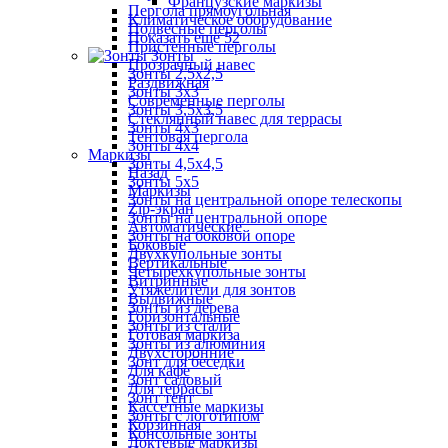
Французские маркизы
Пергола прямоугольная
Климатическое оборудование
Подвесные перголы
Показать ещё 52
Пристенные перголы
Зонты
Прозрачный навес
Зонты 2,5х2,5
Раздвижная
Зонты 3х3
Современные перголы
Зонты 3,5х3,5
Стеклянный навес для террасы
Зонты 4х3
Тентовая пергола
Зонты 4х4
Маркизы
Зонты 4,5х4,5
Назад
Зонты 5х5
Маркизы
Зонты на центральной опоре телескопы
Zip-экран
Зонты на центральной опоре
Автоматические
Зонты на боковой опоре
Боковые
Двухкупольные зонты
Вертикальные
Четырехкупольные зонты
Витринные
Утяжелители для зонтов
Выдвижные
Зонты из дерева
Горизонтальные
Зонты из стали
Готовая маркиза
Зонты из алюминия
Двухсторонние
Зонт для беседки
Для кафе
Зонт садовый
Для террасы
Зонт тент
Кассетные маркизы
Зонты с логотипом
Корзинная
Консольные зонты
Локтевые маркизы