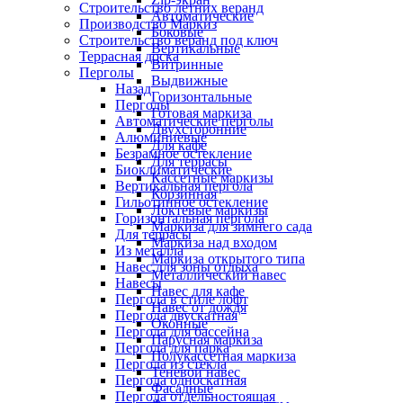
Строительство летних веранд
Автоматические
Производство Маркиз
Боковые
Строительство веранд под ключ
Вертикальные
Террасная доска
Витринные
Перголы
Выдвижные
Назад
Горизонтальные
Перголы
Готовая маркиза
Автоматические перголы
Двухсторонние
Алюминиевые
Для кафе
Безрамное остекление
Для террасы
Биоклиматические
Кассетные маркизы
Вертикальная пергола
Корзинная
Гильотинное остекление
Локтевые маркизы
Горизонтальная пергола
Маркиза для зимнего сада
Для террасы
Маркиза над входом
Из металла
Маркиза открытого типа
Навес для зоны отдыха
Металлический навес
Навесы
Навес для кафе
Пергола в стиле лофт
Навес от дождя
Пергола двускатная
Оконные
Пергола для бассейна
Парусная маркиза
Пергола для парка
Полукассетная маркиза
Пергола из стекла
Теневой навес
Пергола односкатная
Фасадные
Пергола отдельностоящая