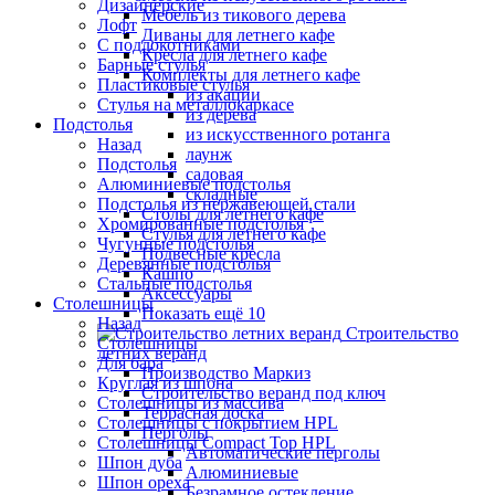
Дизайнерские
Мебель из тикового дерева
Лофт
Диваны для летнего кафе
С подлокотниками
Кресла для летнего кафе
Барные стулья
Комплекты для летнего кафе
Пластиковые стулья
из акации
Стулья на металлокаркасе
из дерева
Подстолья
из искусственного ротанга
Назад
лаунж
Подстолья
садовая
Алюминиевые подстолья
складные
Подстолья из нержавеющей стали
Столы для летнего кафе
Хромированные подстолья
Стулья для летнего кафе
Чугунные подстолья
Подвесные кресла
Деревянные подстолья
Кашпо
Стальные подстолья
Аксессуары
Столешницы
Показать ещё 10
Назад
Строительство
Столешницы
летних веранд
Для бара
Производство Маркиз
Круглая из шпона
Строительство веранд под ключ
Столешницы из массива
Террасная доска
Столешницы с покрытием HPL
Перголы
Столешницы Сompact Top HPL
Автоматические перголы
Шпон дуба
Алюминиевые
Шпон ореха
Безрамное остекление