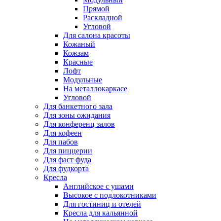
Прямой
Раскладной
Угловой
Для салона красоты
Кожаный
Кожзам
Красные
Лофт
Модульные
На металлокаркасе
Угловой
Для банкетного зала
Для зоны ожидания
Для конференц залов
Для кофеен
Для пабов
Для пиццерии
Для фаст фуда
Для фудкорта
Кресла
Английское с ушами
Высокое с подлокотниками
Для гостиниц и отелей
Кресла для кальянной