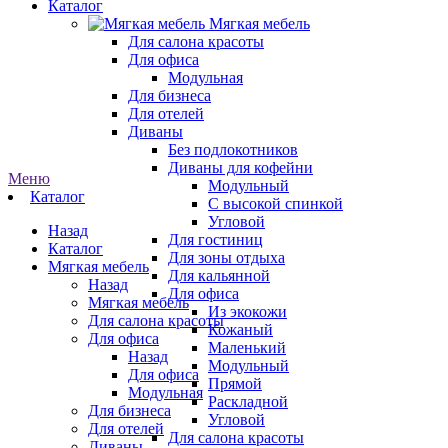
Каталог
Мягкая мебель
Для салона красоты
Для офиса
Модульная
Для бизнеса
Для отелей
Диваны
Без подлокотников
Диваны для кофейни
Меню
Модульный
Каталог
С высокой спинкой
Угловой
Назад
Для гостиниц
Каталог
Для зоны отдыха
Мягкая мебель
Для кальянной
Назад
Для офиса
Мягкая мебель
Из экокожи
Для салона красоты
Кожаный
Для офиса
Маленький
Назад
Модульный
Для офиса
Прямой
Модульная
Раскладной
Для бизнеса
Угловой
Для отелей
Для салона красоты
Диваны