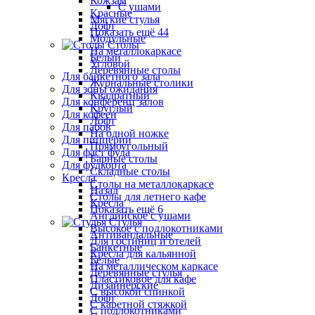
Кожзам
С ушами
Красные
Мягкие стулья
Лофт
Показать ещё 44
Модульные
Столы
На металлокаркасе
Белый
Угловой
Деревянные столы
Для банкетного зала
Журнальные столики
Для зоны ожидания
Квадратный
Для конференц залов
Круглый
Для кофеен
Лофт
Для пабов
На одной ножке
Для пиццерии
Прямоугольный
Для фаст фуда
Барные столы
Для фудкорта
Складные столы
Кресла
Столы на металлокаркасе
Назад
Столы для летнего кафе
Кресла
Показать ещё 6
Английское с ушами
Стулья
Высокое с подлокотниками
Антивандальные
Для гостиниц и отелей
Банкетные
Кресла для кальянной
Белые
На металлическом каркасе
Деревянные стулья
Пластиковое для кафе
Дизайнерские
С высокой спинкой
Лофт
С каретной стяжкой
С подлокотниками