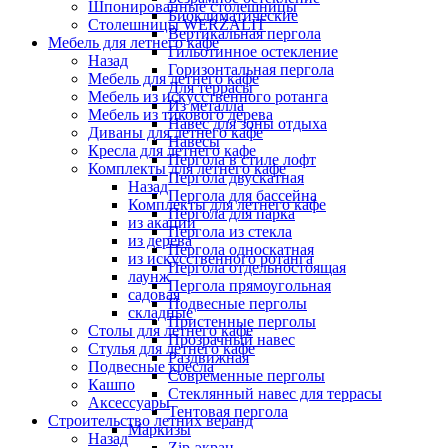
Шпонированные столешницы
Биоклиматические
Столешницы WERZALIT
Вертикальная пергола
Мебель для летнего кафе
Гильотинное остекление
Назад
Горизонтальная пергола
Мебель для летнего кафе
Для террасы
Мебель из искусственного ротанга
Из металла
Мебель из тикового дерева
Навес для зоны отдыха
Диваны для летнего кафе
Навесы
Кресла для летнего кафе
Пергола в стиле лофт
Комплекты для летнего кафе
Пергола двускатная
Назад
Пергола для бассейна
Комплекты для летнего кафе
Пергола для парка
из акации
Пергола из стекла
из дерева
Пергола односкатная
из искусственного ротанга
Пергола отдельностоящая
лаунж
Пергола прямоугольная
садовая
Подвесные перголы
складные
Пристенные перголы
Столы для летнего кафе
Прозрачный навес
Стулья для летнего кафе
Раздвижная
Подвесные кресла
Современные перголы
Кашпо
Стеклянный навес для террасы
Аксессуары
Тентовая пергола
Строительство летних веранд
Маркизы
Назад
Zip-экран