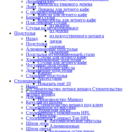
Дизайнерские
Мебель из тикового дерева
Лофт
Диваны для летнего кафе
С подлокотниками
Кресла для летнего кафе
Барные стулья
Комплекты для летнего кафе
Пластиковые стулья
из акации
Стулья на металлокаркасе
из дерева
Подстолья
из искусственного ротанга
Назад
лаунж
Подстолья
садовая
Алюминиевые подстолья
складные
Подстолья из нержавеющей стали
Столы для летнего кафе
Хромированные подстолья
Стулья для летнего кафе
Чугунные подстолья
Подвесные кресла
Деревянные подстолья
Кашпо
Стальные подстолья
Аксессуары
Столешницы
Показать ещё 10
Назад
Строительство
Столешницы
летних веранд
Для бара
Производство Маркиз
Круглая из шпона
Строительство веранд под ключ
Столешницы из массива
Террасная доска
Столешницы с покрытием HPL
Перголы
Столешницы Сompact Top HPL
Автоматические перголы
Шпон дуба
Алюминиевые
Шпон ореха
Безрамное остекление