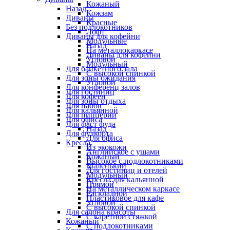
Кожаный
Назад
Кожзам
Диваны
Красные
Без подлокотников
Лофт
Диваны для кофейни
Модульные
Назад
На металлокаркасе
Диваны для кофейни
Угловой
Модульный
Для банкетного зала
С высокой спинкой
Для зоны ожидания
Угловой
Для конференц залов
Для гостиниц
Для кофеен
Для зоны отдыха
Для пабов
Для кальянной
Для пиццерии
Для офиса
Для фаст фуда
Назад
Для фудкорта
Для офиса
Кресла
Из экокожи
Английское с ушами
Кожаный
Высокое с подлокотниками
Маленький
Для гостиниц и отелей
Модульный
Кресла для кальянной
Прямой
На металлическом каркасе
Раскладной
Пластиковое для кафе
Угловой
С высокой спинкой
Для салона красоты
С каретной стяжкой
Кожаный
С подлокотниками