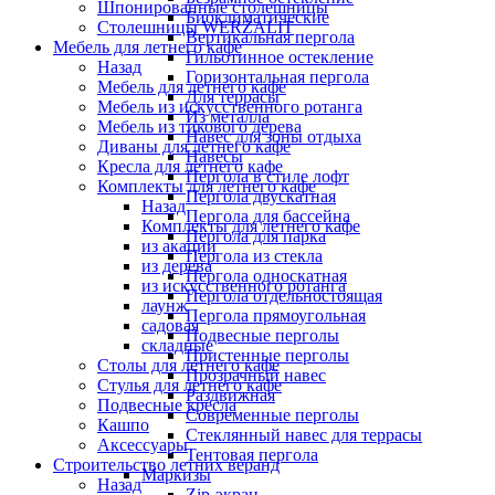
Шпонированные столешницы
Биоклиматические
Столешницы WERZALIT
Вертикальная пергола
Мебель для летнего кафе
Гильотинное остекление
Назад
Горизонтальная пергола
Мебель для летнего кафе
Для террасы
Мебель из искусственного ротанга
Из металла
Мебель из тикового дерева
Навес для зоны отдыха
Диваны для летнего кафе
Навесы
Кресла для летнего кафе
Пергола в стиле лофт
Комплекты для летнего кафе
Пергола двускатная
Назад
Пергола для бассейна
Комплекты для летнего кафе
Пергола для парка
из акации
Пергола из стекла
из дерева
Пергола односкатная
из искусственного ротанга
Пергола отдельностоящая
лаунж
Пергола прямоугольная
садовая
Подвесные перголы
складные
Пристенные перголы
Столы для летнего кафе
Прозрачный навес
Стулья для летнего кафе
Раздвижная
Подвесные кресла
Современные перголы
Кашпо
Стеклянный навес для террасы
Аксессуары
Тентовая пергола
Строительство летних веранд
Маркизы
Назад
Zip-экран