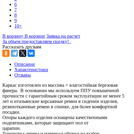
6
7
8
9
10+
В корзину
В корзине
Заявка на расчет
За объем предоставляем скидку!
Рассказать друзьям
Описание
Характеристики
Отзывы
Каркас изготовлен из массива + влагостойкая березовая
фанера. В основании мы используем ППУ повышенной
прочности с гарантийным сроком эксплуатации не менее 5
лет и итальянские корсажные ремни в сидении изделия,
резинотканевые ремни в спинке, для более комфортной
посадки.
Опоры каждого изделия оснащены качественными
подпятниками, которые защищают пол от
царапин.
Тонировка дерева и материал обивки на выбор