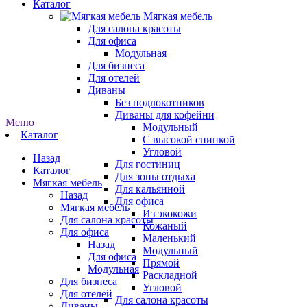
Каталог
Мягкая мебель
Для салона красоты
Для офиса
Модульная
Для бизнеса
Для отелей
Диваны
Без подлокотников
Диваны для кофейни
Меню
Модульный
Каталог
С высокой спинкой
Угловой
Назад
Для гостиниц
Каталог
Для зоны отдыха
Мягкая мебель
Для кальянной
Назад
Для офиса
Мягкая мебель
Из экокожи
Для салона красоты
Кожаный
Для офиса
Маленький
Назад
Модульный
Для офиса
Прямой
Модульная
Раскладной
Для бизнеса
Угловой
Для отелей
Для салона красоты
Диваны