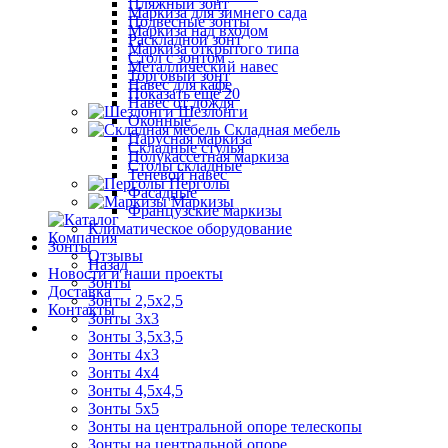
Пляжный зонт
Маркиза для зимнего сада
Подвесные зонты
Маркиза над входом
Раскладной зонт
Маркиза открытого типа
Стол с зонтом
Металлический навес
Торговый зонт
Навес для кафе
Показать ещё 20
Навес от дождя
Шезлонги
Оконные
Складная мебель
Парусная маркиза
Складные стулья
Полукассетная маркиза
Столы складные
Теневой навес
Перголы
Фасадные
Маркизы
Французские маркизы
Климатическое оборудование
Компания
Зонты
Отзывы
Назад
Новости и наши проекты
Зонты
Доставка
Зонты 2,5х2,5
Контакты
Зонты 3х3
Зонты 3,5х3,5
Зонты 4х3
Зонты 4х4
Зонты 4,5х4,5
Зонты 5х5
Зонты на центральной опоре телескопы
Зонты на центральной опоре