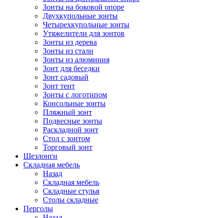
Зонты на боковой опоре
Двухкупольные зонты
Четырехкупольные зонты
Утяжелители для зонтов
Зонты из дерева
Зонты из стали
Зонты из алюминия
Зонт для беседки
Зонт садовый
Зонт тент
Зонты с логотипом
Консольные зонты
Пляжный зонт
Подвесные зонты
Раскладной зонт
Стол с зонтом
Торговый зонт
Шезлонги
Складная мебель
Назад
Складная мебель
Складные стулья
Столы складные
Перголы
Назад