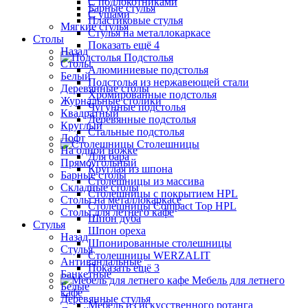
С подлокотниками
Барные стулья
С ушами
Пластиковые стулья
Мягкие стулья
Стулья на металлокаркасе
Столы
Показать ещё 4
Назад
Подстолья
Столы
Алюминиевые подстолья
Белый
Подстолья из нержавеющей стали
Деревянные столы
Хромированные подстолья
Журнальные столики
Чугунные подстолья
Квадратный
Деревянные подстолья
Круглый
Стальные подстолья
Лофт
Столешницы
На одной ножке
Для бара
Прямоугольный
Круглая из шпона
Барные столы
Столешницы из массива
Складные столы
Столешницы с покрытием HPL
Столы на металлокаркасе
Столешницы Сompact Top HPL
Столы для летнего кафе
Шпон дуба
Стулья
Шпон ореха
Назад
Шпонированные столешницы
Стулья
Столешницы WERZALIT
Антивандальные
Показать ещё 3
Банкетные
Мебель для летнего
Белые
кафе
Деревянные стулья
Мебель из искусственного ротанга