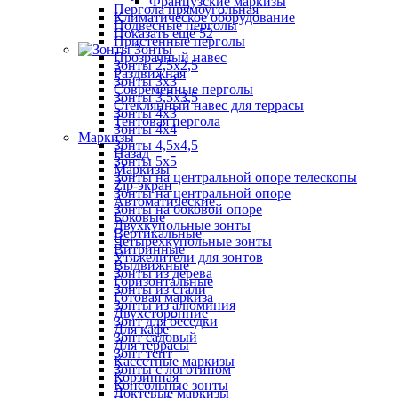
Французские маркизы
Пергола прямоугольная
Климатическое оборудование
Подвесные перголы
Показать ещё 52
Пристенные перголы
Зонты
Прозрачный навес
Зонты 2,5х2,5
Раздвижная
Зонты 3х3
Современные перголы
Зонты 3,5х3,5
Стеклянный навес для террасы
Зонты 4х3
Тентовая пергола
Зонты 4х4
Маркизы
Зонты 4,5х4,5
Назад
Зонты 5х5
Маркизы
Зонты на центральной опоре телескопы
Zip-экран
Зонты на центральной опоре
Автоматические
Зонты на боковой опоре
Боковые
Двухкупольные зонты
Вертикальные
Четырехкупольные зонты
Витринные
Утяжелители для зонтов
Выдвижные
Зонты из дерева
Горизонтальные
Зонты из стали
Готовая маркиза
Зонты из алюминия
Двухсторонние
Зонт для беседки
Для кафе
Зонт садовый
Для террасы
Зонт тент
Кассетные маркизы
Зонты с логотипом
Корзинная
Консольные зонты
Локтевые маркизы