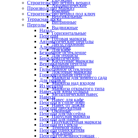
Строительство летних веранд
Автоматические
Производство Маркиз
Боковые
Строительство веранд под ключ
Вертикальные
Террасная доска
Витринные
Перголы
Выдвижные
Назад
Горизонтальные
Перголы
Готовая маркиза
Автоматические перголы
Двухсторонние
Алюминиевые
Для кафе
Безрамное остекление
Для террасы
Биоклиматические
Кассетные маркизы
Вертикальная пергола
Корзинная
Гильотинное остекление
Локтевые маркизы
Горизонтальная пергола
Маркиза для зимнего сада
Для террасы
Маркиза над входом
Из металла
Маркиза открытого типа
Навес для зоны отдыха
Металлический навес
Навесы
Навес для кафе
Пергола в стиле лофт
Навес от дождя
Пергола двускатная
Оконные
Пергола для бассейна
Парусная маркиза
Пергола для парка
Полукассетная маркиза
Пергола из стекла
Теневой навес
Пергола односкатная
Фасадные
Пергола отдельностоящая