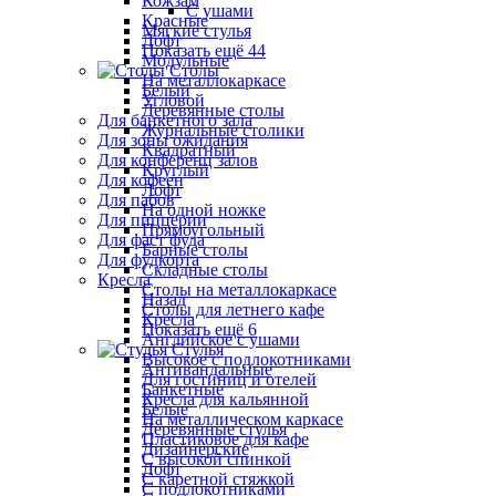
Кожзам
С ушами
Красные
Мягкие стулья
Лофт
Показать ещё 44
Модульные
Столы
На металлокаркасе
Белый
Угловой
Деревянные столы
Для банкетного зала
Журнальные столики
Для зоны ожидания
Квадратный
Для конференц залов
Круглый
Для кофеен
Лофт
Для пабов
На одной ножке
Для пиццерии
Прямоугольный
Для фаст фуда
Барные столы
Для фудкорта
Складные столы
Кресла
Столы на металлокаркасе
Назад
Столы для летнего кафе
Кресла
Показать ещё 6
Английское с ушами
Стулья
Высокое с подлокотниками
Антивандальные
Для гостиниц и отелей
Банкетные
Кресла для кальянной
Белые
На металлическом каркасе
Деревянные стулья
Пластиковое для кафе
Дизайнерские
С высокой спинкой
Лофт
С каретной стяжкой
С подлокотниками