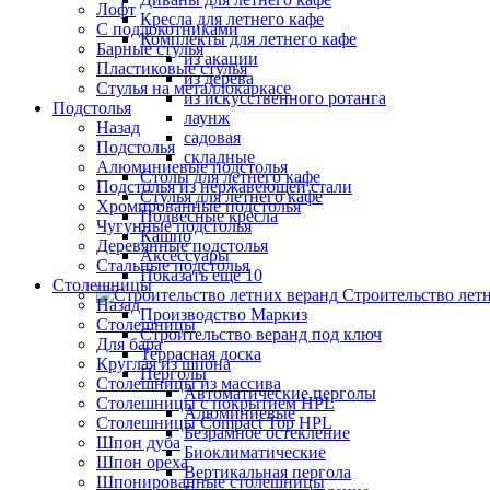
Лофт
Кресла для летнего кафе
С подлокотниками
Комплекты для летнего кафе
Барные стулья
из акации
Пластиковые стулья
из дерева
Стулья на металлокаркасе
из искусственного ротанга
Подстолья
лаунж
Назад
садовая
Подстолья
складные
Алюминиевые подстолья
Столы для летнего кафе
Подстолья из нержавеющей стали
Стулья для летнего кафе
Хромированные подстолья
Подвесные кресла
Чугунные подстолья
Кашпо
Деревянные подстолья
Аксессуары
Стальные подстолья
Показать ещё 10
Столешницы
Строительство лет
Назад
Производство Маркиз
Столешницы
Строительство веранд под ключ
Для бара
Террасная доска
Круглая из шпона
Перголы
Столешницы из массива
Автоматические перголы
Столешницы с покрытием HPL
Алюминиевые
Столешницы Сompact Top HPL
Безрамное остекление
Шпон дуба
Биоклиматические
Шпон ореха
Вертикальная пергола
Шпонированные столешницы