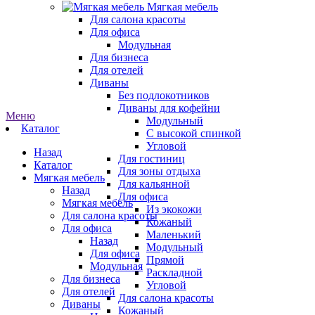
Мягкая мебель
Для салона красоты
Для офиса
Модульная
Для бизнеса
Для отелей
Диваны
Без подлокотников
Диваны для кофейни
Меню
Модульный
Каталог
С высокой спинкой
Угловой
Назад
Для гостиниц
Каталог
Для зоны отдыха
Мягкая мебель
Для кальянной
Назад
Для офиса
Мягкая мебель
Из экокожи
Для салона красоты
Кожаный
Для офиса
Маленький
Назад
Модульный
Для офиса
Прямой
Модульная
Раскладной
Для бизнеса
Угловой
Для отелей
Для салона красоты
Диваны
Кожаный