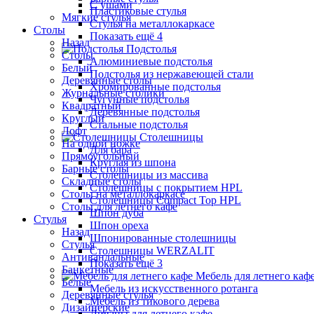
С ушами
Пластиковые стулья
Мягкие стулья
Стулья на металлокаркасе
Столы
Показать ещё 4
Назад
Подстолья
Столы
Алюминиевые подстолья
Белый
Подстолья из нержавеющей стали
Деревянные столы
Хромированные подстолья
Журнальные столики
Чугунные подстолья
Квадратный
Деревянные подстолья
Круглый
Стальные подстолья
Лофт
Столешницы
На одной ножке
Для бара
Прямоугольный
Круглая из шпона
Барные столы
Столешницы из массива
Складные столы
Столешницы с покрытием HPL
Столы на металлокаркасе
Столешницы Сompact Top HPL
Столы для летнего кафе
Шпон дуба
Стулья
Шпон ореха
Назад
Шпонированные столешницы
Стулья
Столешницы WERZALIT
Антивандальные
Показать ещё 3
Банкетные
Мебель для летнего каф
Белые
Мебель из искусственного ротанга
Деревянные стулья
Мебель из тикового дерева
Дизайнерские
Диваны для летнего кафе