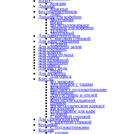
Назад
Кожзам
Диваны
Красные
Без подлокотников
Лофт
Диваны для кофейни
Модульные
Назад
На металлокаркасе
Диваны для кофейни
Угловой
Модульный
Для банкетного зала
С высокой спинкой
Для зоны ожидания
Угловой
Для конференц залов
Для гостиниц
Для кофеен
Для зоны отдыха
Для пабов
Для кальянной
Для пиццерии
Для офиса
Для фаст фуда
Назад
Для фудкорта
Для офиса
Кресла
Из экокожи
Английское с ушами
Кожаный
Высокое с подлокотниками
Маленький
Для гостиниц и отелей
Модульный
Кресла для кальянной
Прямой
На металлическом каркасе
Раскладной
Пластиковое для кафе
Угловой
С высокой спинкой
Для салона красоты
С каретной стяжкой
Кожаный
С подлокотниками
Кожзам
С ушами