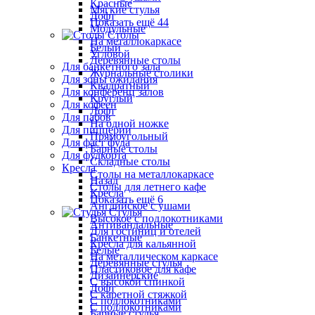
Красные
Мягкие стулья
Лофт
Показать ещё 44
Модульные
Столы
На металлокаркасе
Белый
Угловой
Деревянные столы
Для банкетного зала
Журнальные столики
Для зоны ожидания
Квадратный
Для конференц залов
Круглый
Для кофеен
Лофт
Для пабов
На одной ножке
Для пиццерии
Прямоугольный
Для фаст фуда
Барные столы
Для фудкорта
Складные столы
Кресла
Столы на металлокаркасе
Назад
Столы для летнего кафе
Кресла
Показать ещё 6
Английское с ушами
Стулья
Высокое с подлокотниками
Антивандальные
Для гостиниц и отелей
Банкетные
Кресла для кальянной
Белые
На металлическом каркасе
Деревянные стулья
Пластиковое для кафе
Дизайнерские
С высокой спинкой
Лофт
С каретной стяжкой
С подлокотниками
С подлокотниками
Барные стулья