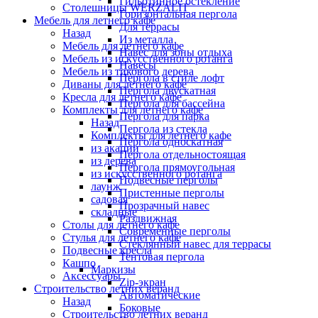
Гильотинное остекление
Столешницы WERZALIT
Горизонтальная пергола
Мебель для летнего кафе
Для террасы
Назад
Из металла
Мебель для летнего кафе
Навес для зоны отдыха
Мебель из искусственного ротанга
Навесы
Мебель из тикового дерева
Пергола в стиле лофт
Диваны для летнего кафе
Пергола двускатная
Кресла для летнего кафе
Пергола для бассейна
Комплекты для летнего кафе
Пергола для парка
Назад
Пергола из стекла
Комплекты для летнего кафе
Пергола односкатная
из акации
Пергола отдельностоящая
из дерева
Пергола прямоугольная
из искусственного ротанга
Подвесные перголы
лаунж
Пристенные перголы
садовая
Прозрачный навес
складные
Раздвижная
Столы для летнего кафе
Современные перголы
Стулья для летнего кафе
Стеклянный навес для террасы
Подвесные кресла
Тентовая пергола
Кашпо
Маркизы
Аксессуары
Zip-экран
Строительство летних веранд
Автоматические
Назад
Боковые
Строительство летних веранд