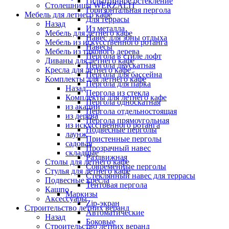
Гильотинное остекление
Столешницы WERZALIT
Горизонтальная пергола
Мебель для летнего кафе
Для террасы
Назад
Из металла
Мебель для летнего кафе
Навес для зоны отдыха
Мебель из искусственного ротанга
Навесы
Мебель из тикового дерева
Пергола в стиле лофт
Диваны для летнего кафе
Пергола двускатная
Кресла для летнего кафе
Пергола для бассейна
Комплекты для летнего кафе
Пергола для парка
Назад
Пергола из стекла
Комплекты для летнего кафе
Пергола односкатная
из акации
Пергола отдельностоящая
из дерева
Пергола прямоугольная
из искусственного ротанга
Подвесные перголы
лаунж
Пристенные перголы
садовая
Прозрачный навес
складные
Раздвижная
Столы для летнего кафе
Современные перголы
Стулья для летнего кафе
Стеклянный навес для террасы
Подвесные кресла
Тентовая пергола
Кашпо
Маркизы
Аксессуары
Zip-экран
Строительство летних веранд
Автоматические
Назад
Боковые
Строительство летних веранд