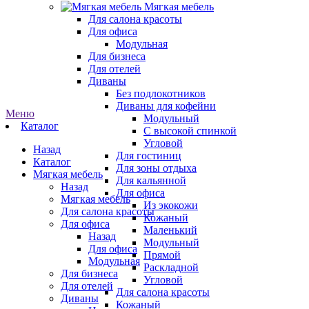
Мягкая мебель
Для салона красоты
Для офиса
Модульная
Для бизнеса
Для отелей
Диваны
Без подлокотников
Диваны для кофейни
Меню
Модульный
Каталог
С высокой спинкой
Угловой
Назад
Для гостиниц
Каталог
Для зоны отдыха
Мягкая мебель
Для кальянной
Назад
Для офиса
Мягкая мебель
Из экокожи
Для салона красоты
Кожаный
Для офиса
Маленький
Назад
Модульный
Для офиса
Прямой
Модульная
Раскладной
Для бизнеса
Угловой
Для отелей
Для салона красоты
Диваны
Кожаный