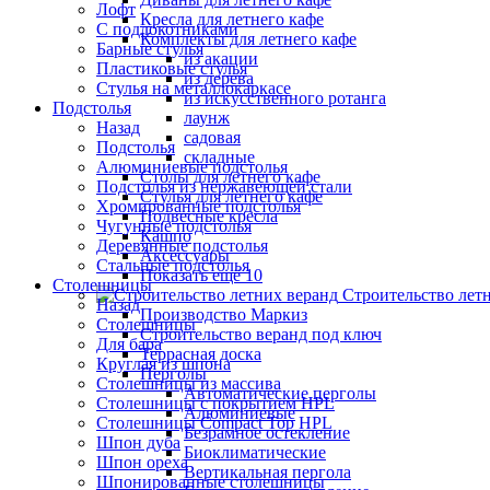
Лофт
Кресла для летнего кафе
С подлокотниками
Комплекты для летнего кафе
Барные стулья
из акации
Пластиковые стулья
из дерева
Стулья на металлокаркасе
из искусственного ротанга
Подстолья
лаунж
Назад
садовая
Подстолья
складные
Алюминиевые подстолья
Столы для летнего кафе
Подстолья из нержавеющей стали
Стулья для летнего кафе
Хромированные подстолья
Подвесные кресла
Чугунные подстолья
Кашпо
Деревянные подстолья
Аксессуары
Стальные подстолья
Показать ещё 10
Столешницы
Строительство лет
Назад
Производство Маркиз
Столешницы
Строительство веранд под ключ
Для бара
Террасная доска
Круглая из шпона
Перголы
Столешницы из массива
Автоматические перголы
Столешницы с покрытием HPL
Алюминиевые
Столешницы Сompact Top HPL
Безрамное остекление
Шпон дуба
Биоклиматические
Шпон ореха
Вертикальная пергола
Шпонированные столешницы