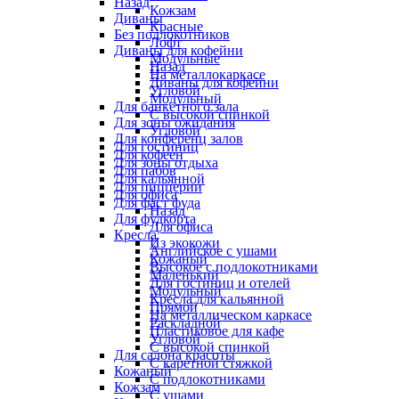
Назад
Кожзам
Диваны
Красные
Без подлокотников
Лофт
Диваны для кофейни
Модульные
Назад
На металлокаркасе
Диваны для кофейни
Угловой
Модульный
Для банкетного зала
С высокой спинкой
Для зоны ожидания
Угловой
Для конференц залов
Для гостиниц
Для кофеен
Для зоны отдыха
Для пабов
Для кальянной
Для пиццерии
Для офиса
Для фаст фуда
Назад
Для фудкорта
Для офиса
Кресла
Из экокожи
Английское с ушами
Кожаный
Высокое с подлокотниками
Маленький
Для гостиниц и отелей
Модульный
Кресла для кальянной
Прямой
На металлическом каркасе
Раскладной
Пластиковое для кафе
Угловой
С высокой спинкой
Для салона красоты
С каретной стяжкой
Кожаный
С подлокотниками
Кожзам
С ушами