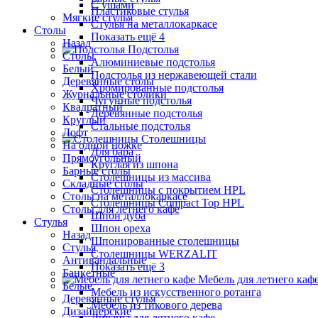
С ушами
Пластиковые стулья
Мягкие стулья
Стулья на металлокаркасе
Столы
Показать ещё 4
Назад
Подстолья
Столы
Алюминиевые подстолья
Белый
Подстолья из нержавеющей стали
Деревянные столы
Хромированные подстолья
Журнальные столики
Чугунные подстолья
Квадратный
Деревянные подстолья
Круглый
Стальные подстолья
Лофт
Столешницы
На одной ножке
Для бара
Прямоугольный
Круглая из шпона
Барные столы
Столешницы из массива
Складные столы
Столешницы с покрытием HPL
Столы на металлокаркасе
Столешницы Сompact Top HPL
Столы для летнего кафе
Шпон дуба
Стулья
Шпон ореха
Назад
Шпонированные столешницы
Стулья
Столешницы WERZALIT
Антивандальные
Показать ещё 3
Банкетные
Мебель для летнего каф
Белые
Мебель из искусственного ротанга
Деревянные стулья
Мебель из тикового дерева
Дизайнерские
Диваны для летнего кафе