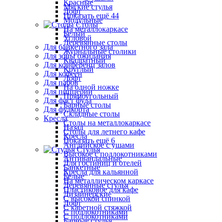
Красные
Мягкие стулья
Лофт
Показать ещё 44
Модульные
Столы
На металлокаркасе
Белый
Угловой
Деревянные столы
Для банкетного зала
Журнальные столики
Для зоны ожидания
Квадратный
Для конференц залов
Круглый
Для кофеен
Лофт
Для пабов
На одной ножке
Для пиццерии
Прямоугольный
Для фаст фуда
Барные столы
Для фудкорта
Складные столы
Кресла
Столы на металлокаркасе
Назад
Столы для летнего кафе
Кресла
Показать ещё 6
Английское с ушами
Стулья
Высокое с подлокотниками
Антивандальные
Для гостиниц и отелей
Банкетные
Кресла для кальянной
Белые
На металлическом каркасе
Деревянные стулья
Пластиковое для кафе
Дизайнерские
С высокой спинкой
Лофт
С каретной стяжкой
С подлокотниками
С подлокотниками
Барные стулья