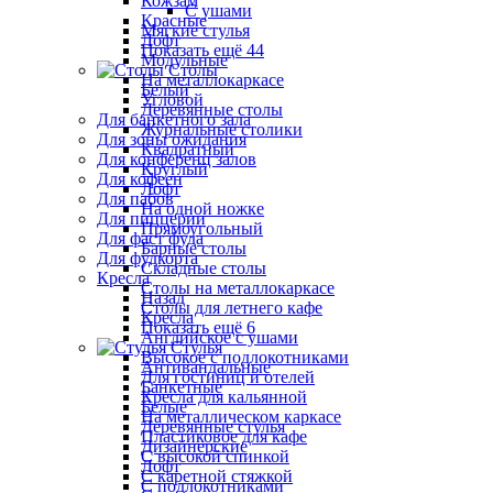
Кожзам
С ушами
Красные
Мягкие стулья
Лофт
Показать ещё 44
Модульные
Столы
На металлокаркасе
Белый
Угловой
Деревянные столы
Для банкетного зала
Журнальные столики
Для зоны ожидания
Квадратный
Для конференц залов
Круглый
Для кофеен
Лофт
Для пабов
На одной ножке
Для пиццерии
Прямоугольный
Для фаст фуда
Барные столы
Для фудкорта
Складные столы
Кресла
Столы на металлокаркасе
Назад
Столы для летнего кафе
Кресла
Показать ещё 6
Английское с ушами
Стулья
Высокое с подлокотниками
Антивандальные
Для гостиниц и отелей
Банкетные
Кресла для кальянной
Белые
На металлическом каркасе
Деревянные стулья
Пластиковое для кафе
Дизайнерские
С высокой спинкой
Лофт
С каретной стяжкой
С подлокотниками