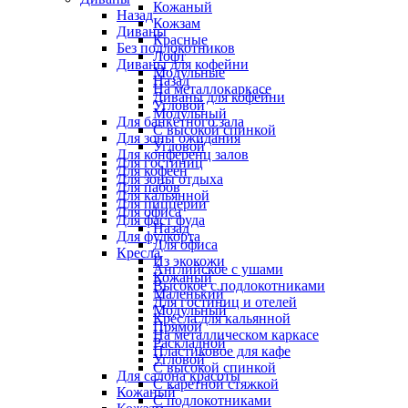
Кожаный
Назад
Кожзам
Диваны
Красные
Без подлокотников
Лофт
Диваны для кофейни
Модульные
Назад
На металлокаркасе
Диваны для кофейни
Угловой
Модульный
Для банкетного зала
С высокой спинкой
Для зоны ожидания
Угловой
Для конференц залов
Для гостиниц
Для кофеен
Для зоны отдыха
Для пабов
Для кальянной
Для пиццерии
Для офиса
Для фаст фуда
Назад
Для фудкорта
Для офиса
Кресла
Из экокожи
Английское с ушами
Кожаный
Высокое с подлокотниками
Маленький
Для гостиниц и отелей
Модульный
Кресла для кальянной
Прямой
На металлическом каркасе
Раскладной
Пластиковое для кафе
Угловой
С высокой спинкой
Для салона красоты
С каретной стяжкой
Кожаный
С подлокотниками