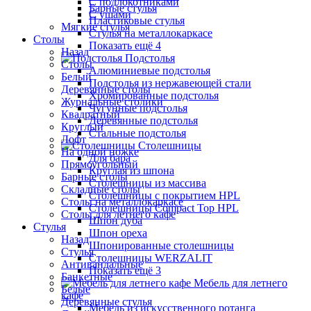
С подлокотниками
Барные стулья
С ушами
Пластиковые стулья
Мягкие стулья
Стулья на металлокаркасе
Столы
Показать ещё 4
Назад
Подстолья
Столы
Алюминиевые подстолья
Белый
Подстолья из нержавеющей стали
Деревянные столы
Хромированные подстолья
Журнальные столики
Чугунные подстолья
Квадратный
Деревянные подстолья
Круглый
Стальные подстолья
Лофт
Столешницы
На одной ножке
Для бара
Прямоугольный
Круглая из шпона
Барные столы
Столешницы из массива
Складные столы
Столешницы с покрытием HPL
Столы на металлокаркасе
Столешницы Сompact Top HPL
Столы для летнего кафе
Шпон дуба
Стулья
Шпон ореха
Назад
Шпонированные столешницы
Стулья
Столешницы WERZALIT
Антивандальные
Показать ещё 3
Банкетные
Мебель для летнего
Белые
кафе
Деревянные стулья
Мебель из искусственного ротанга