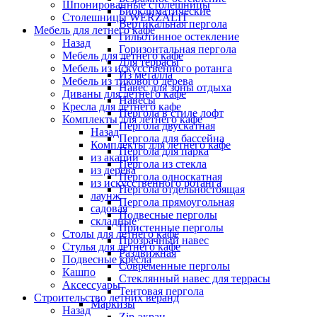
Шпонированные столешницы
Биоклиматические
Столешницы WERZALIT
Вертикальная пергола
Мебель для летнего кафе
Гильотинное остекление
Назад
Горизонтальная пергола
Мебель для летнего кафе
Для террасы
Мебель из искусственного ротанга
Из металла
Мебель из тикового дерева
Навес для зоны отдыха
Диваны для летнего кафе
Навесы
Кресла для летнего кафе
Пергола в стиле лофт
Комплекты для летнего кафе
Пергола двускатная
Назад
Пергола для бассейна
Комплекты для летнего кафе
Пергола для парка
из акации
Пергола из стекла
из дерева
Пергола односкатная
из искусственного ротанга
Пергола отдельностоящая
лаунж
Пергола прямоугольная
садовая
Подвесные перголы
складные
Пристенные перголы
Столы для летнего кафе
Прозрачный навес
Стулья для летнего кафе
Раздвижная
Подвесные кресла
Современные перголы
Кашпо
Стеклянный навес для террасы
Аксессуары
Тентовая пергола
Строительство летних веранд
Маркизы
Назад
Zip-экран