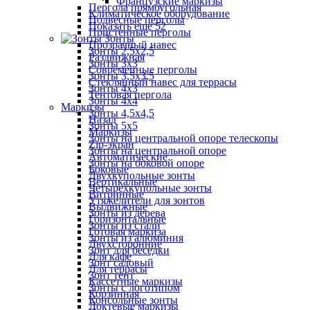
Французские маркизы
Пергола прямоугольная
Климатическое оборудование
Подвесные перголы
Показать ещё 52
Пристенные перголы
Зонты
Прозрачный навес
Зонты 2,5х2,5
Раздвижная
Зонты 3х3
Современные перголы
Зонты 3,5х3,5
Стеклянный навес для террасы
Зонты 4х3
Тентовая пергола
Зонты 4х4
Маркизы
Зонты 4,5х4,5
Назад
Зонты 5х5
Маркизы
Зонты на центральной опоре телескопы
Zip-экран
Зонты на центральной опоре
Автоматические
Зонты на боковой опоре
Боковые
Двухкупольные зонты
Вертикальные
Четырехкупольные зонты
Витринные
Утяжелители для зонтов
Выдвижные
Зонты из дерева
Горизонтальные
Зонты из стали
Готовая маркиза
Зонты из алюминия
Двухсторонние
Зонт для беседки
Для кафе
Зонт садовый
Для террасы
Зонт тент
Кассетные маркизы
Зонты с логотипом
Корзинная
Консольные зонты
Локтевые маркизы