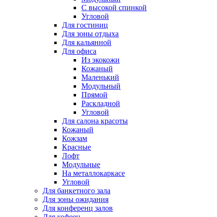
С высокой спинкой
Угловой
Для гостиниц
Для зоны отдыха
Для кальянной
Для офиса
Из экокожи
Кожаный
Маленький
Модульный
Прямой
Раскладной
Угловой
Для салона красоты
Кожаный
Кожзам
Красные
Лофт
Модульные
На металлокаркасе
Угловой
Для банкетного зала
Для зоны ожидания
Для конференц залов
Для кофеен