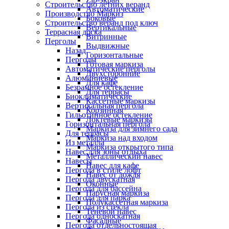
Строительство летних веранд
Автоматические
Производство Маркиз
Боковые
Строительство веранд под ключ
Вертикальные
Террасная доска
Витринные
Перголы
Выдвижные
Назад
Горизонтальные
Перголы
Готовая маркиза
Автоматические перголы
Двухсторонние
Алюминиевые
Для кафе
Безрамное остекление
Для террасы
Биоклиматические
Кассетные маркизы
Вертикальная пергола
Корзинная
Гильотинное остекление
Локтевые маркизы
Горизонтальная пергола
Маркиза для зимнего сада
Для террасы
Маркиза над входом
Из металла
Маркиза открытого типа
Навес для зоны отдыха
Металлический навес
Навесы
Навес для кафе
Пергола в стиле лофт
Навес от дождя
Пергола двускатная
Оконные
Пергола для бассейна
Парусная маркиза
Пергола для парка
Полукассетная маркиза
Пергола из стекла
Теневой навес
Пергола односкатная
Фасадные
Пергола отдельностоящая