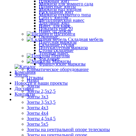
Пляжный зонт
Маркиза для зимнего сада
Подвесные зонты
Маркиза над входом
Раскладной зонт
Маркиза открытого типа
Стол с зонтом
Металлический навес
Торговый зонт
Навес для кафе
Показать ещё 20
Навес от дождя
Шезлонги
Оконные
Складная мебель
Парусная маркиза
Складные стулья
Полукассетная маркиза
Столы складные
Теневой навес
Перголы
Фасадные
Маркизы
Французские маркизы
Климатическое оборудование
Компания
Зонты
Отзывы
Назад
Новости и наши проекты
Зонты
Доставка
Зонты 2,5х2,5
Контакты
Зонты 3х3
Зонты 3,5х3,5
Зонты 4х3
Зонты 4х4
Зонты 4,5х4,5
Зонты 5х5
Зонты на центральной опоре телескопы
Зонты на центральной опоре