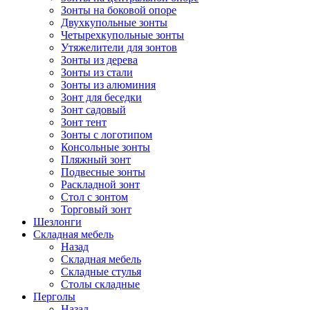
Зонты на боковой опоре
Двухкупольные зонты
Четырехкупольные зонты
Утяжелители для зонтов
Зонты из дерева
Зонты из стали
Зонты из алюминия
Зонт для беседки
Зонт садовый
Зонт тент
Зонты с логотипом
Консольные зонты
Пляжный зонт
Подвесные зонты
Раскладной зонт
Стол с зонтом
Торговый зонт
Шезлонги
Складная мебель
Назад
Складная мебель
Складные стулья
Столы складные
Перголы
Назад