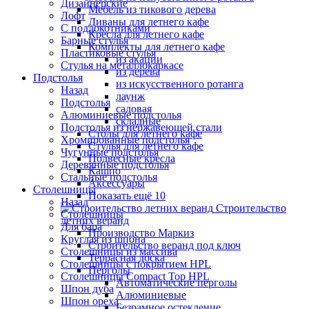
Дизайнерские
Мебель из тикового дерева
Лофт
Диваны для летнего кафе
С подлокотниками
Кресла для летнего кафе
Барные стулья
Комплекты для летнего кафе
Пластиковые стулья
из акации
Стулья на металлокаркасе
из дерева
Подстолья
из искусственного ротанга
Назад
лаунж
Подстолья
садовая
Алюминиевые подстолья
складные
Подстолья из нержавеющей стали
Столы для летнего кафе
Хромированные подстолья
Стулья для летнего кафе
Чугунные подстолья
Подвесные кресла
Деревянные подстолья
Кашпо
Стальные подстолья
Аксессуары
Столешницы
Показать ещё 10
Назад
Строительство
Столешницы
летних веранд
Для бара
Производство Маркиз
Круглая из шпона
Строительство веранд под ключ
Столешницы из массива
Террасная доска
Столешницы с покрытием HPL
Перголы
Столешницы Сompact Top HPL
Автоматические перголы
Шпон дуба
Алюминиевые
Шпон ореха
Безрамное остекление