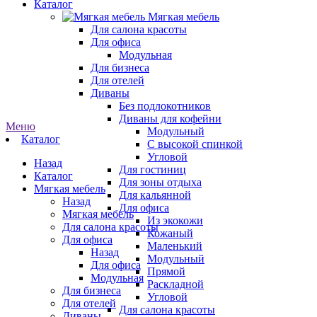
Каталог
Мягкая мебель
Для салона красоты
Для офиса
Модульная
Для бизнеса
Для отелей
Диваны
Без подлокотников
Диваны для кофейни
Меню
Модульный
Каталог
С высокой спинкой
Угловой
Назад
Для гостиниц
Каталог
Для зоны отдыха
Мягкая мебель
Для кальянной
Назад
Для офиса
Мягкая мебель
Из экокожи
Для салона красоты
Кожаный
Для офиса
Маленький
Назад
Модульный
Для офиса
Прямой
Модульная
Раскладной
Для бизнеса
Угловой
Для отелей
Для салона красоты
Диваны