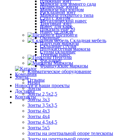
Пляжный зонт
Маркиза для зимнего сада
Подвесные зонты
Маркиза над входом
Раскладной зонт
Маркиза открытого типа
Стол с зонтом
Металлический навес
Торговый зонт
Навес для кафе
Показать ещё 20
Навес от дождя
Шезлонги
Оконные
Складная мебель
Парусная маркиза
Складные стулья
Полукассетная маркиза
Столы складные
Теневой навес
Перголы
Фасадные
Маркизы
Французские маркизы
Климатическое оборудование
Компания
Зонты
Отзывы
Назад
Новости и наши проекты
Зонты
Доставка
Зонты 2,5х2,5
Контакты
Зонты 3х3
Зонты 3,5х3,5
Зонты 4х3
Зонты 4х4
Зонты 4,5х4,5
Зонты 5х5
Зонты на центральной опоре телескопы
Зонты на центральной опоре