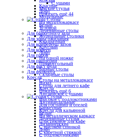
Кожзам
С ушами
Красные
Мягкие стулья
Лофт
Показать ещё 44
Модульные
Столы
На металлокаркасе
Белый
Угловой
Деревянные столы
Для банкетного зала
Журнальные столики
Для зоны ожидания
Квадратный
Для конференц залов
Круглый
Для кофеен
Лофт
Для пабов
На одной ножке
Для пиццерии
Прямоугольный
Для фаст фуда
Барные столы
Для фудкорта
Складные столы
Кресла
Столы на металлокаркасе
Назад
Столы для летнего кафе
Кресла
Показать ещё 6
Английское с ушами
Стулья
Высокое с подлокотниками
Антивандальные
Для гостиниц и отелей
Банкетные
Кресла для кальянной
Белые
На металлическом каркасе
Деревянные стулья
Пластиковое для кафе
Дизайнерские
С высокой спинкой
Лофт
С каретной стяжкой
С подлокотниками