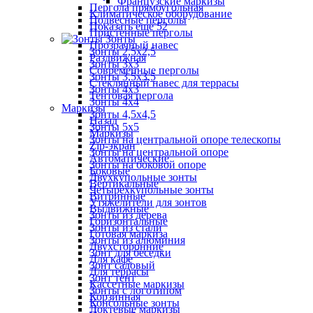
Французские маркизы
Пергола прямоугольная
Климатическое оборудование
Подвесные перголы
Показать ещё 52
Пристенные перголы
Зонты
Прозрачный навес
Зонты 2,5х2,5
Раздвижная
Зонты 3х3
Современные перголы
Зонты 3,5х3,5
Стеклянный навес для террасы
Зонты 4х3
Тентовая пергола
Зонты 4х4
Маркизы
Зонты 4,5х4,5
Назад
Зонты 5х5
Маркизы
Зонты на центральной опоре телескопы
Zip-экран
Зонты на центральной опоре
Автоматические
Зонты на боковой опоре
Боковые
Двухкупольные зонты
Вертикальные
Четырехкупольные зонты
Витринные
Утяжелители для зонтов
Выдвижные
Зонты из дерева
Горизонтальные
Зонты из стали
Готовая маркиза
Зонты из алюминия
Двухсторонние
Зонт для беседки
Для кафе
Зонт садовый
Для террасы
Зонт тент
Кассетные маркизы
Зонты с логотипом
Корзинная
Консольные зонты
Локтевые маркизы