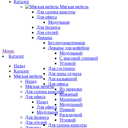
Каталог
Мягкая мебель
Для салона красоты
Для офиса
Модульная
Для бизнеса
Для отелей
Диваны
Без подлокотников
Диваны для кофейни
Меню
Модульный
Каталог
С высокой спинкой
Угловой
Назад
Для гостиниц
Каталог
Для зоны отдыха
Мягкая мебель
Для кальянной
Назад
Для офиса
Мягкая мебель
Из экокожи
Для салона красоты
Кожаный
Для офиса
Маленький
Назад
Модульный
Для офиса
Прямой
Модульная
Раскладной
Для бизнеса
Угловой
Для отелей
Для салона красоты
Диваны