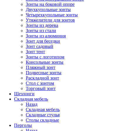
Зонты на боковой опоре
Двухкупольные зонты
Четырехкупольные зонты
Утяжелители для зонтов
Зонты из дерева
Зонты из стали
Зонты из алюминия
Зонт для беседки
Зонт садовый
Зонт тент
Зонты с логотипом
Консольные зонты
Пляжный зонт
Подвесные зонты
Раскладной зонт
Стол с зонтом
Торговый зонт
Шезлонги
Складная мебель
Назад
Складная мебель
Складные стулья
Столы складные
Перголы
Назад