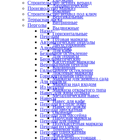
Строительство летних веранд
Автоматические
Производство Маркиз
Боковые
Строительство веранд под ключ
Вертикальные
Террасная доска
Витринные
Перголы
Выдвижные
Назад
Горизонтальные
Перголы
Готовая маркиза
Автоматические перголы
Двухсторонние
Алюминиевые
Для кафе
Безрамное остекление
Для террасы
Биоклиматические
Кассетные маркизы
Вертикальная пергола
Корзинная
Гильотинное остекление
Локтевые маркизы
Горизонтальная пергола
Маркиза для зимнего сада
Для террасы
Маркиза над входом
Из металла
Маркиза открытого типа
Навес для зоны отдыха
Металлический навес
Навесы
Навес для кафе
Пергола в стиле лофт
Навес от дождя
Пергола двускатная
Оконные
Пергола для бассейна
Парусная маркиза
Пергола для парка
Полукассетная маркиза
Пергола из стекла
Теневой навес
Пергола односкатная
Фасадные
Пергола отдельностоящая