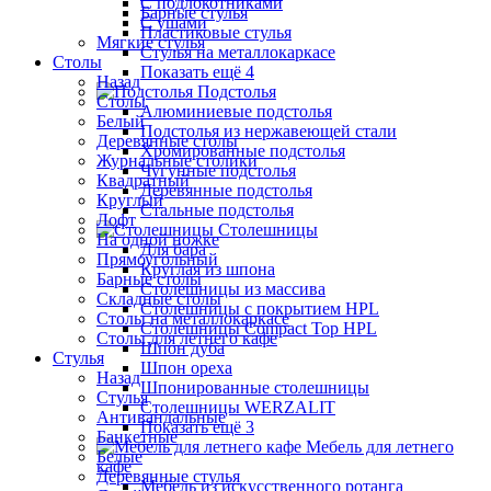
С подлокотниками
Барные стулья
С ушами
Пластиковые стулья
Мягкие стулья
Стулья на металлокаркасе
Столы
Показать ещё 4
Назад
Подстолья
Столы
Алюминиевые подстолья
Белый
Подстолья из нержавеющей стали
Деревянные столы
Хромированные подстолья
Журнальные столики
Чугунные подстолья
Квадратный
Деревянные подстолья
Круглый
Стальные подстолья
Лофт
Столешницы
На одной ножке
Для бара
Прямоугольный
Круглая из шпона
Барные столы
Столешницы из массива
Складные столы
Столешницы с покрытием HPL
Столы на металлокаркасе
Столешницы Сompact Top HPL
Столы для летнего кафе
Шпон дуба
Стулья
Шпон ореха
Назад
Шпонированные столешницы
Стулья
Столешницы WERZALIT
Антивандальные
Показать ещё 3
Банкетные
Мебель для летнего
Белые
кафе
Деревянные стулья
Мебель из искусственного ротанга