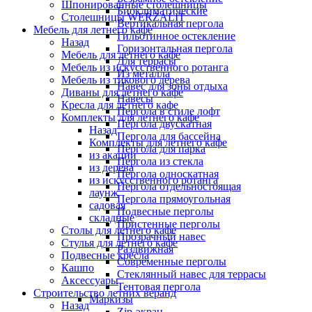
Шпонированные столешницы
Биоклиматические
Столешницы WERZALIT
Вертикальная пергола
Мебель для летнего кафе
Гильотинное остекление
Назад
Горизонтальная пергола
Мебель для летнего кафе
Для террасы
Мебель из искусственного ротанга
Из металла
Мебель из тикового дерева
Навес для зоны отдыха
Диваны для летнего кафе
Навесы
Кресла для летнего кафе
Пергола в стиле лофт
Комплекты для летнего кафе
Пергола двускатная
Назад
Пергола для бассейна
Комплекты для летнего кафе
Пергола для парка
из акации
Пергола из стекла
из дерева
Пергола односкатная
из искусственного ротанга
Пергола отдельностоящая
лаунж
Пергола прямоугольная
садовая
Подвесные перголы
складные
Пристенные перголы
Столы для летнего кафе
Прозрачный навес
Стулья для летнего кафе
Раздвижная
Подвесные кресла
Современные перголы
Кашпо
Стеклянный навес для террасы
Аксессуары
Тентовая пергола
Строительство летних веранд
Маркизы
Назад
Zip-экран