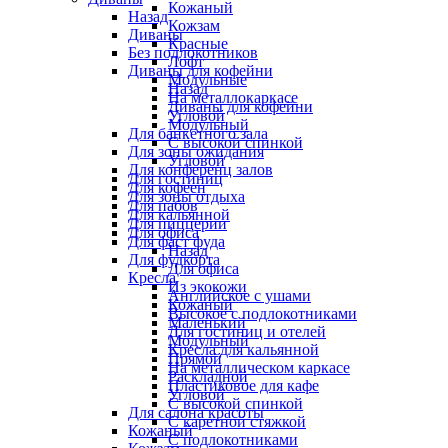
Кожаный
Назад
Кожзам
Диваны
Красные
Без подлокотников
Лофт
Диваны для кофейни
Модульные
Назад
На металлокаркасе
Диваны для кофейни
Угловой
Модульный
Для банкетного зала
С высокой спинкой
Для зоны ожидания
Угловой
Для конференц залов
Для гостиниц
Для кофеен
Для зоны отдыха
Для пабов
Для кальянной
Для пиццерии
Для офиса
Для фаст фуда
Назад
Для фудкорта
Для офиса
Кресла
Из экокожи
Английское с ушами
Кожаный
Высокое с подлокотниками
Маленький
Для гостиниц и отелей
Модульный
Кресла для кальянной
Прямой
На металлическом каркасе
Раскладной
Пластиковое для кафе
Угловой
С высокой спинкой
Для салона красоты
С каретной стяжкой
Кожаный
С подлокотниками