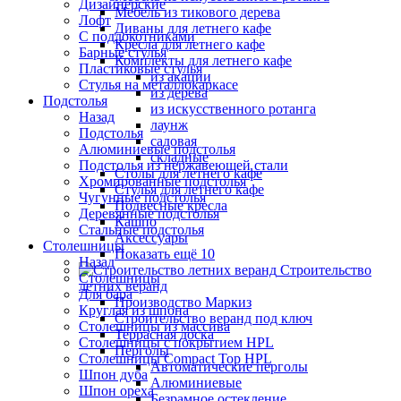
Дизайнерские
Мебель из тикового дерева
Лофт
Диваны для летнего кафе
С подлокотниками
Кресла для летнего кафе
Барные стулья
Комплекты для летнего кафе
Пластиковые стулья
из акации
Стулья на металлокаркасе
из дерева
Подстолья
из искусственного ротанга
Назад
лаунж
Подстолья
садовая
Алюминиевые подстолья
складные
Подстолья из нержавеющей стали
Столы для летнего кафе
Хромированные подстолья
Стулья для летнего кафе
Чугунные подстолья
Подвесные кресла
Деревянные подстолья
Кашпо
Стальные подстолья
Аксессуары
Столешницы
Показать ещё 10
Назад
Строительство
Столешницы
летних веранд
Для бара
Производство Маркиз
Круглая из шпона
Строительство веранд под ключ
Столешницы из массива
Террасная доска
Столешницы с покрытием HPL
Перголы
Столешницы Сompact Top HPL
Автоматические перголы
Шпон дуба
Алюминиевые
Шпон ореха
Безрамное остекление