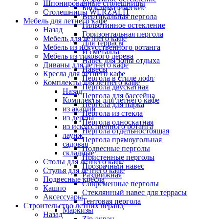
Шпонированные столешницы
Биоклиматические
Столешницы WERZALIT
Вертикальная пергола
Мебель для летнего кафе
Гильотинное остекление
Назад
Горизонтальная пергола
Мебель для летнего кафе
Для террасы
Мебель из искусственного ротанга
Из металла
Мебель из тикового дерева
Навес для зоны отдыха
Диваны для летнего кафе
Навесы
Кресла для летнего кафе
Пергола в стиле лофт
Комплекты для летнего кафе
Пергола двускатная
Назад
Пергола для бассейна
Комплекты для летнего кафе
Пергола для парка
из акации
Пергола из стекла
из дерева
Пергола односкатная
из искусственного ротанга
Пергола отдельностоящая
лаунж
Пергола прямоугольная
садовая
Подвесные перголы
складные
Пристенные перголы
Столы для летнего кафе
Прозрачный навес
Стулья для летнего кафе
Раздвижная
Подвесные кресла
Современные перголы
Кашпо
Стеклянный навес для террасы
Аксессуары
Тентовая пергола
Строительство летних веранд
Маркизы
Назад
Zip-экран