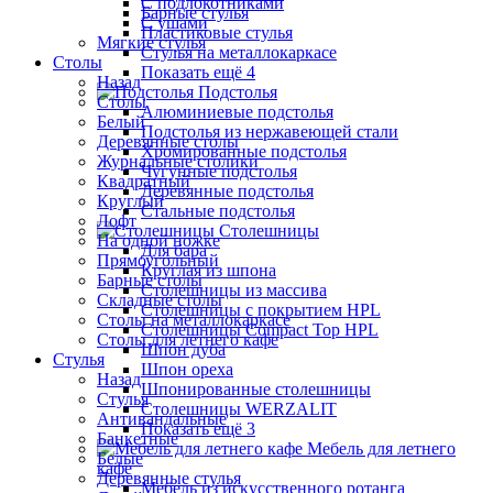
С подлокотниками
Барные стулья
С ушами
Пластиковые стулья
Мягкие стулья
Стулья на металлокаркасе
Столы
Показать ещё 4
Назад
Подстолья
Столы
Алюминиевые подстолья
Белый
Подстолья из нержавеющей стали
Деревянные столы
Хромированные подстолья
Журнальные столики
Чугунные подстолья
Квадратный
Деревянные подстолья
Круглый
Стальные подстолья
Лофт
Столешницы
На одной ножке
Для бара
Прямоугольный
Круглая из шпона
Барные столы
Столешницы из массива
Складные столы
Столешницы с покрытием HPL
Столы на металлокаркасе
Столешницы Сompact Top HPL
Столы для летнего кафе
Шпон дуба
Стулья
Шпон ореха
Назад
Шпонированные столешницы
Стулья
Столешницы WERZALIT
Антивандальные
Показать ещё 3
Банкетные
Мебель для летнего
Белые
кафе
Деревянные стулья
Мебель из искусственного ротанга