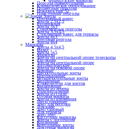
Французские маркизы
Пергола прямоугольная
Климатическое оборудование
Подвесные перголы
Показать ещё 52
Пристенные перголы
Зонты
Прозрачный навес
Зонты 2,5х2,5
Раздвижная
Зонты 3х3
Современные перголы
Зонты 3,5х3,5
Стеклянный навес для террасы
Зонты 4х3
Тентовая пергола
Зонты 4х4
Маркизы
Зонты 4,5х4,5
Назад
Зонты 5х5
Маркизы
Зонты на центральной опоре телескопы
Zip-экран
Зонты на центральной опоре
Автоматические
Зонты на боковой опоре
Боковые
Двухкупольные зонты
Вертикальные
Четырехкупольные зонты
Витринные
Утяжелители для зонтов
Выдвижные
Зонты из дерева
Горизонтальные
Зонты из стали
Готовая маркиза
Зонты из алюминия
Двухсторонние
Зонт для беседки
Для кафе
Зонт садовый
Для террасы
Зонт тент
Кассетные маркизы
Зонты с логотипом
Корзинная
Консольные зонты
Локтевые маркизы