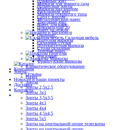
Пляжный зонт
Маркиза для зимнего сада
Подвесные зонты
Маркиза над входом
Раскладной зонт
Маркиза открытого типа
Стол с зонтом
Металлический навес
Торговый зонт
Навес для кафе
Показать ещё 20
Навес от дождя
Шезлонги
Оконные
Складная мебель
Парусная маркиза
Складные стулья
Полукассетная маркиза
Столы складные
Теневой навес
Перголы
Фасадные
Маркизы
Французские маркизы
Климатическое оборудование
Компания
Зонты
Отзывы
Назад
Новости и наши проекты
Зонты
Доставка
Зонты 2,5х2,5
Контакты
Зонты 3х3
Зонты 3,5х3,5
Зонты 4х3
Зонты 4х4
Зонты 4,5х4,5
Зонты 5х5
Зонты на центральной опоре телескопы
Зонты на центральной опоре