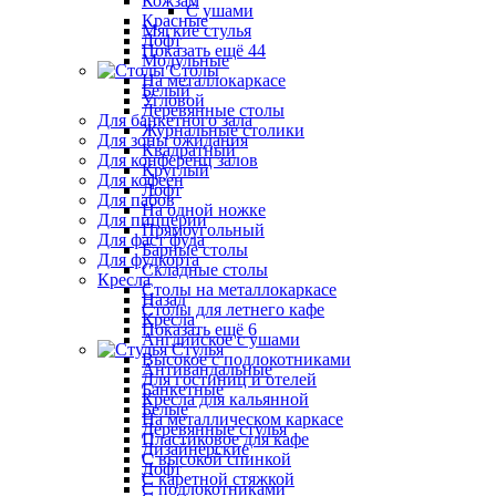
Кожзам
С ушами
Красные
Мягкие стулья
Лофт
Показать ещё 44
Модульные
Столы
На металлокаркасе
Белый
Угловой
Деревянные столы
Для банкетного зала
Журнальные столики
Для зоны ожидания
Квадратный
Для конференц залов
Круглый
Для кофеен
Лофт
Для пабов
На одной ножке
Для пиццерии
Прямоугольный
Для фаст фуда
Барные столы
Для фудкорта
Складные столы
Кресла
Столы на металлокаркасе
Назад
Столы для летнего кафе
Кресла
Показать ещё 6
Английское с ушами
Стулья
Высокое с подлокотниками
Антивандальные
Для гостиниц и отелей
Банкетные
Кресла для кальянной
Белые
На металлическом каркасе
Деревянные стулья
Пластиковое для кафе
Дизайнерские
С высокой спинкой
Лофт
С каретной стяжкой
С подлокотниками