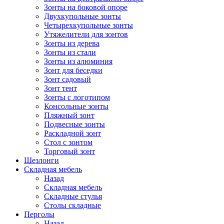
Зонты на боковой опоре
Двухкупольные зонты
Четырехкупольные зонты
Утяжелители для зонтов
Зонты из дерева
Зонты из стали
Зонты из алюминия
Зонт для беседки
Зонт садовый
Зонт тент
Зонты с логотипом
Консольные зонты
Пляжный зонт
Подвесные зонты
Раскладной зонт
Стол с зонтом
Торговый зонт
Шезлонги
Складная мебель
Назад
Складная мебель
Складные стулья
Столы складные
Перголы
Назад