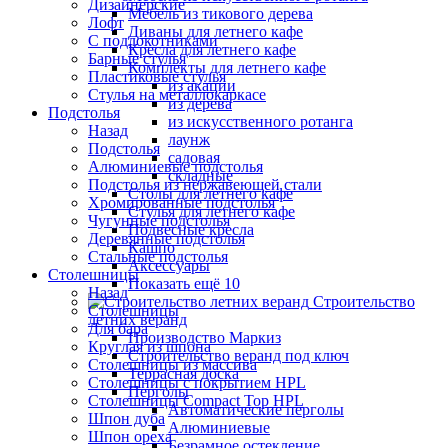
Дизайнерские
Мебель из тикового дерева
Лофт
Диваны для летнего кафе
С подлокотниками
Кресла для летнего кафе
Барные стулья
Комплекты для летнего кафе
Пластиковые стулья
из акации
Стулья на металлокаркасе
из дерева
Подстолья
из искусственного ротанга
Назад
лаунж
Подстолья
садовая
Алюминиевые подстолья
складные
Подстолья из нержавеющей стали
Столы для летнего кафе
Хромированные подстолья
Стулья для летнего кафе
Чугунные подстолья
Подвесные кресла
Деревянные подстолья
Кашпо
Стальные подстолья
Аксессуары
Столешницы
Показать ещё 10
Назад
Строительство
Столешницы
летних веранд
Для бара
Производство Маркиз
Круглая из шпона
Строительство веранд под ключ
Столешницы из массива
Террасная доска
Столешницы с покрытием HPL
Перголы
Столешницы Сompact Top HPL
Автоматические перголы
Шпон дуба
Алюминиевые
Шпон ореха
Безрамное остекление