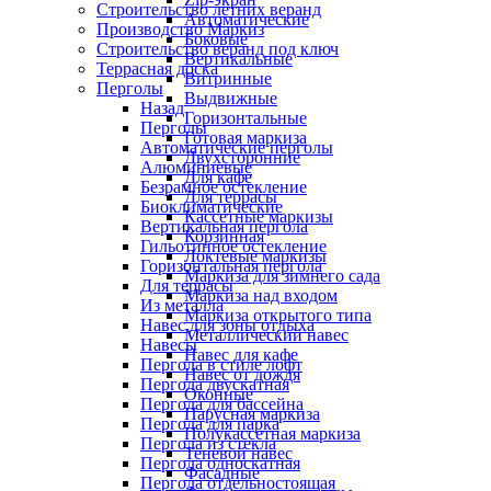
Строительство летних веранд
Автоматические
Производство Маркиз
Боковые
Строительство веранд под ключ
Вертикальные
Террасная доска
Витринные
Перголы
Выдвижные
Назад
Горизонтальные
Перголы
Готовая маркиза
Автоматические перголы
Двухсторонние
Алюминиевые
Для кафе
Безрамное остекление
Для террасы
Биоклиматические
Кассетные маркизы
Вертикальная пергола
Корзинная
Гильотинное остекление
Локтевые маркизы
Горизонтальная пергола
Маркиза для зимнего сада
Для террасы
Маркиза над входом
Из металла
Маркиза открытого типа
Навес для зоны отдыха
Металлический навес
Навесы
Навес для кафе
Пергола в стиле лофт
Навес от дождя
Пергола двускатная
Оконные
Пергола для бассейна
Парусная маркиза
Пергола для парка
Полукассетная маркиза
Пергола из стекла
Теневой навес
Пергола односкатная
Фасадные
Пергола отдельностоящая