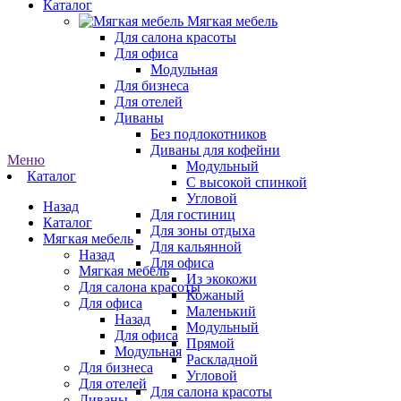
Каталог
Мягкая мебель
Для салона красоты
Для офиса
Модульная
Для бизнеса
Для отелей
Диваны
Без подлокотников
Диваны для кофейни
Меню
Модульный
Каталог
С высокой спинкой
Угловой
Назад
Для гостиниц
Каталог
Для зоны отдыха
Мягкая мебель
Для кальянной
Назад
Для офиса
Мягкая мебель
Из экокожи
Для салона красоты
Кожаный
Для офиса
Маленький
Назад
Модульный
Для офиса
Прямой
Модульная
Раскладной
Для бизнеса
Угловой
Для отелей
Для салона красоты
Диваны