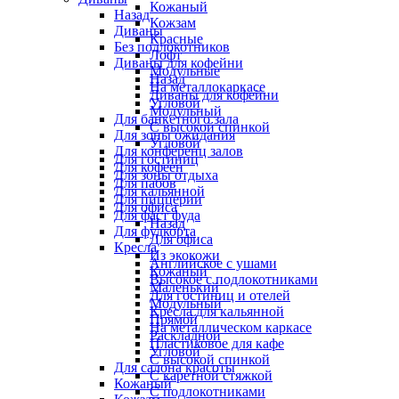
Кожаный
Назад
Кожзам
Диваны
Красные
Без подлокотников
Лофт
Диваны для кофейни
Модульные
Назад
На металлокаркасе
Диваны для кофейни
Угловой
Модульный
Для банкетного зала
С высокой спинкой
Для зоны ожидания
Угловой
Для конференц залов
Для гостиниц
Для кофеен
Для зоны отдыха
Для пабов
Для кальянной
Для пиццерии
Для офиса
Для фаст фуда
Назад
Для фудкорта
Для офиса
Кресла
Из экокожи
Английское с ушами
Кожаный
Высокое с подлокотниками
Маленький
Для гостиниц и отелей
Модульный
Кресла для кальянной
Прямой
На металлическом каркасе
Раскладной
Пластиковое для кафе
Угловой
С высокой спинкой
Для салона красоты
С каретной стяжкой
Кожаный
С подлокотниками