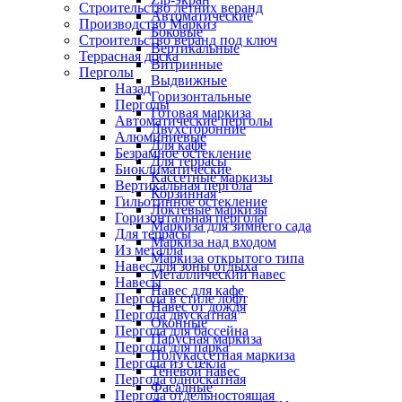
Строительство летних веранд
Автоматические
Производство Маркиз
Боковые
Строительство веранд под ключ
Вертикальные
Террасная доска
Витринные
Перголы
Выдвижные
Назад
Горизонтальные
Перголы
Готовая маркиза
Автоматические перголы
Двухсторонние
Алюминиевые
Для кафе
Безрамное остекление
Для террасы
Биоклиматические
Кассетные маркизы
Вертикальная пергола
Корзинная
Гильотинное остекление
Локтевые маркизы
Горизонтальная пергола
Маркиза для зимнего сада
Для террасы
Маркиза над входом
Из металла
Маркиза открытого типа
Навес для зоны отдыха
Металлический навес
Навесы
Навес для кафе
Пергола в стиле лофт
Навес от дождя
Пергола двускатная
Оконные
Пергола для бассейна
Парусная маркиза
Пергола для парка
Полукассетная маркиза
Пергола из стекла
Теневой навес
Пергола односкатная
Фасадные
Пергола отдельностоящая