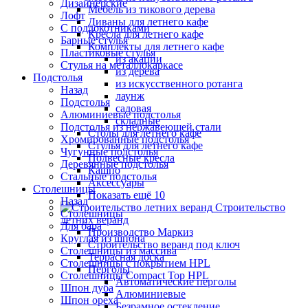
Дизайнерские
Мебель из тикового дерева
Лофт
Диваны для летнего кафе
С подлокотниками
Кресла для летнего кафе
Барные стулья
Комплекты для летнего кафе
Пластиковые стулья
из акации
Стулья на металлокаркасе
из дерева
Подстолья
из искусственного ротанга
Назад
лаунж
Подстолья
садовая
Алюминиевые подстолья
складные
Подстолья из нержавеющей стали
Столы для летнего кафе
Хромированные подстолья
Стулья для летнего кафе
Чугунные подстолья
Подвесные кресла
Деревянные подстолья
Кашпо
Стальные подстолья
Аксессуары
Столешницы
Показать ещё 10
Назад
Строительство
Столешницы
летних веранд
Для бара
Производство Маркиз
Круглая из шпона
Строительство веранд под ключ
Столешницы из массива
Террасная доска
Столешницы с покрытием HPL
Перголы
Столешницы Сompact Top HPL
Автоматические перголы
Шпон дуба
Алюминиевые
Шпон ореха
Безрамное остекление