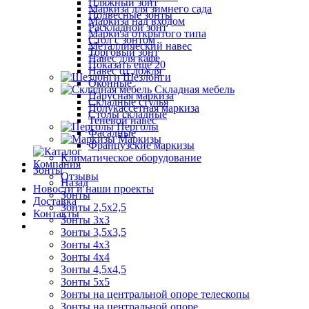
Пляжный зонт
Маркиза для зимнего сада
Подвесные зонты
Маркиза над входом
Раскладной зонт
Маркиза открытого типа
Стол с зонтом
Металлический навес
Торговый зонт
Навес для кафе
Показать ещё 20
Навес от дождя
Шезлонги
Оконные
Складная мебель
Парусная маркиза
Складные стулья
Полукассетная маркиза
Столы складные
Теневой навес
Перголы
Фасадные
Маркизы
Французские маркизы
Климатическое оборудование
Компания
Зонты
Отзывы
Назад
Новости и наши проекты
Зонты
Доставка
Зонты 2,5х2,5
Контакты
Зонты 3х3
Зонты 3,5х3,5
Зонты 4х3
Зонты 4х4
Зонты 4,5х4,5
Зонты 5х5
Зонты на центральной опоре телескопы
Зонты на центральной опоре