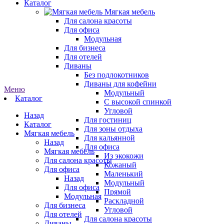
Каталог
Мягкая мебель
Для салона красоты
Для офиса
Модульная
Для бизнеса
Для отелей
Диваны
Без подлокотников
Диваны для кофейни
Меню
Модульный
Каталог
С высокой спинкой
Угловой
Назад
Для гостиниц
Каталог
Для зоны отдыха
Мягкая мебель
Для кальянной
Назад
Для офиса
Мягкая мебель
Из экокожи
Для салона красоты
Кожаный
Для офиса
Маленький
Назад
Модульный
Для офиса
Прямой
Модульная
Раскладной
Для бизнеса
Угловой
Для отелей
Для салона красоты
Диваны