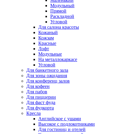
Маленький
Модульный
Прямой
Раскладной
Угловой
Для салона красоты
Кожаный
Кожзам
Красные
Лофт
Модульные
На металлокаркасе
Угловой
Для банкетного зала
Для зоны ожидания
Для конференц залов
Для кофеен
Для пабов
Для пиццерии
Для фаст фуда
Для фудкорта
Кресла
Английское с ушами
Высокое с подлокотниками
Для гостиниц и отелей