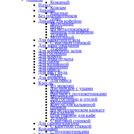
Кожаный
Назад
Кожзам
Диваны
Красные
Без подлокотников
Лофт
Диваны для кофейни
Модульные
Назад
На металлокаркасе
Диваны для кофейни
Угловой
Модульный
Для банкетного зала
С высокой спинкой
Для зоны ожидания
Угловой
Для конференц залов
Для гостиниц
Для кофеен
Для зоны отдыха
Для пабов
Для кальянной
Для пиццерии
Для офиса
Для фаст фуда
Назад
Для фудкорта
Для офиса
Кресла
Из экокожи
Английское с ушами
Кожаный
Высокое с подлокотниками
Маленький
Для гостиниц и отелей
Модульный
Кресла для кальянной
Прямой
На металлическом каркасе
Раскладной
Пластиковое для кафе
Угловой
С высокой спинкой
Для салона красоты
С каретной стяжкой
Кожаный
С подлокотниками