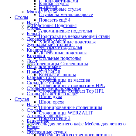
С подлокотниками
Барные стулья
С ушами
Пластиковые стулья
Мягкие стулья
Стулья на металлокаркасе
Столы
Показать ещё 4
Назад
Подстолья
Столы
Алюминиевые подстолья
Белый
Подстолья из нержавеющей стали
Деревянные столы
Хромированные подстолья
Журнальные столики
Чугунные подстолья
Квадратный
Деревянные подстолья
Круглый
Стальные подстолья
Лофт
Столешницы
На одной ножке
Для бара
Прямоугольный
Круглая из шпона
Барные столы
Столешницы из массива
Складные столы
Столешницы с покрытием HPL
Столы на металлокаркасе
Столешницы Сompact Top HPL
Столы для летнего кафе
Шпон дуба
Стулья
Шпон ореха
Назад
Шпонированные столешницы
Стулья
Столешницы WERZALIT
Антивандальные
Показать ещё 3
Банкетные
Мебель для летнего
Белые
кафе
Деревянные стулья
Мебель из искусственного ротанга