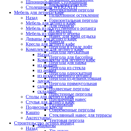
Шпонированные столешницы
Биоклиматические
Столешницы WERZALIT
Вертикальная пергола
Мебель для летнего кафе
Гильотинное остекление
Назад
Горизонтальная пергола
Мебель для летнего кафе
Для террасы
Мебель из искусственного ротанга
Из металла
Мебель из тикового дерева
Навес для зоны отдыха
Диваны для летнего кафе
Навесы
Кресла для летнего кафе
Пергола в стиле лофт
Комплекты для летнего кафе
Пергола двускатная
Назад
Пергола для бассейна
Комплекты для летнего кафе
Пергола для парка
из акации
Пергола из стекла
из дерева
Пергола односкатная
из искусственного ротанга
Пергола отдельностоящая
лаунж
Пергола прямоугольная
садовая
Подвесные перголы
складные
Пристенные перголы
Столы для летнего кафе
Прозрачный навес
Стулья для летнего кафе
Раздвижная
Подвесные кресла
Современные перголы
Кашпо
Стеклянный навес для террасы
Аксессуары
Тентовая пергола
Строительство летних веранд
Маркизы
Назад
Zip-экран