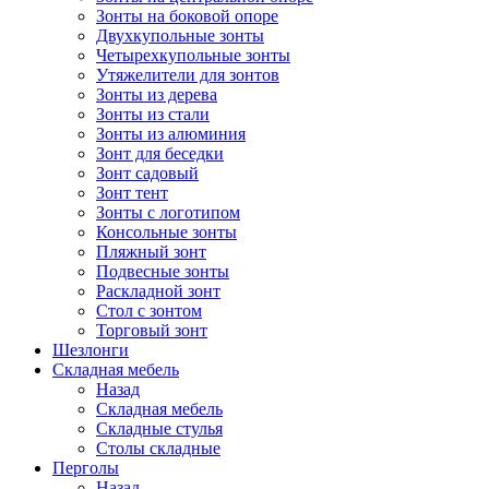
Зонты на боковой опоре
Двухкупольные зонты
Четырехкупольные зонты
Утяжелители для зонтов
Зонты из дерева
Зонты из стали
Зонты из алюминия
Зонт для беседки
Зонт садовый
Зонт тент
Зонты с логотипом
Консольные зонты
Пляжный зонт
Подвесные зонты
Раскладной зонт
Стол с зонтом
Торговый зонт
Шезлонги
Складная мебель
Назад
Складная мебель
Складные стулья
Столы складные
Перголы
Назад