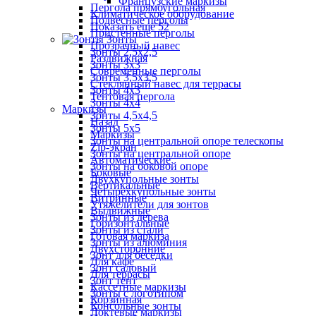
Французские маркизы
Пергола прямоугольная
Климатическое оборудование
Подвесные перголы
Показать ещё 52
Пристенные перголы
Зонты
Прозрачный навес
Зонты 2,5х2,5
Раздвижная
Зонты 3х3
Современные перголы
Зонты 3,5х3,5
Стеклянный навес для террасы
Зонты 4х3
Тентовая пергола
Зонты 4х4
Маркизы
Зонты 4,5х4,5
Назад
Зонты 5х5
Маркизы
Зонты на центральной опоре телескопы
Zip-экран
Зонты на центральной опоре
Автоматические
Зонты на боковой опоре
Боковые
Двухкупольные зонты
Вертикальные
Четырехкупольные зонты
Витринные
Утяжелители для зонтов
Выдвижные
Зонты из дерева
Горизонтальные
Зонты из стали
Готовая маркиза
Зонты из алюминия
Двухсторонние
Зонт для беседки
Для кафе
Зонт садовый
Для террасы
Зонт тент
Кассетные маркизы
Зонты с логотипом
Корзинная
Консольные зонты
Локтевые маркизы