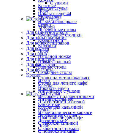
Кожзам
С ушами
Красные
Мягкие стулья
Лофт
Показать ещё 44
Модульные
Столы
На металлокаркасе
Белый
Угловой
Деревянные столы
Для банкетного зала
Журнальные столики
Для зоны ожидания
Квадратный
Для конференц залов
Круглый
Для кофеен
Лофт
Для пабов
На одной ножке
Для пиццерии
Прямоугольный
Для фаст фуда
Барные столы
Для фудкорта
Складные столы
Кресла
Столы на металлокаркасе
Назад
Столы для летнего кафе
Кресла
Показать ещё 6
Английское с ушами
Стулья
Высокое с подлокотниками
Антивандальные
Для гостиниц и отелей
Банкетные
Кресла для кальянной
Белые
На металлическом каркасе
Деревянные стулья
Пластиковое для кафе
Дизайнерские
С высокой спинкой
Лофт
С каретной стяжкой
С подлокотниками