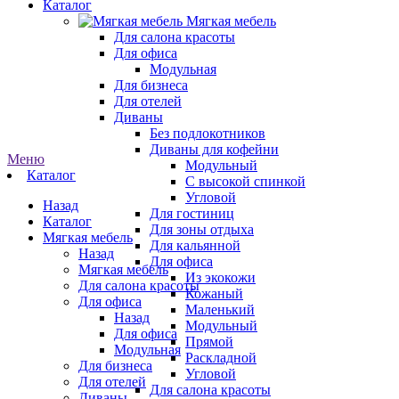
Каталог
Мягкая мебель
Для салона красоты
Для офиса
Модульная
Для бизнеса
Для отелей
Диваны
Без подлокотников
Диваны для кофейни
Меню
Модульный
Каталог
С высокой спинкой
Угловой
Назад
Для гостиниц
Каталог
Для зоны отдыха
Мягкая мебель
Для кальянной
Назад
Для офиса
Мягкая мебель
Из экокожи
Для салона красоты
Кожаный
Для офиса
Маленький
Назад
Модульный
Для офиса
Прямой
Модульная
Раскладной
Для бизнеса
Угловой
Для отелей
Для салона красоты
Диваны