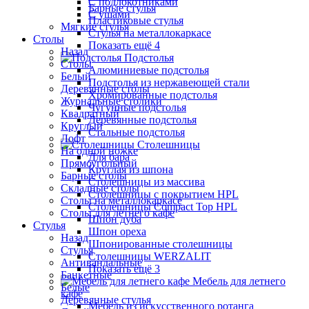
С подлокотниками
Барные стулья
С ушами
Пластиковые стулья
Мягкие стулья
Стулья на металлокаркасе
Столы
Показать ещё 4
Назад
Подстолья
Столы
Алюминиевые подстолья
Белый
Подстолья из нержавеющей стали
Деревянные столы
Хромированные подстолья
Журнальные столики
Чугунные подстолья
Квадратный
Деревянные подстолья
Круглый
Стальные подстолья
Лофт
Столешницы
На одной ножке
Для бара
Прямоугольный
Круглая из шпона
Барные столы
Столешницы из массива
Складные столы
Столешницы с покрытием HPL
Столы на металлокаркасе
Столешницы Сompact Top HPL
Столы для летнего кафе
Шпон дуба
Стулья
Шпон ореха
Назад
Шпонированные столешницы
Стулья
Столешницы WERZALIT
Антивандальные
Показать ещё 3
Банкетные
Мебель для летнего
Белые
кафе
Деревянные стулья
Мебель из искусственного ротанга