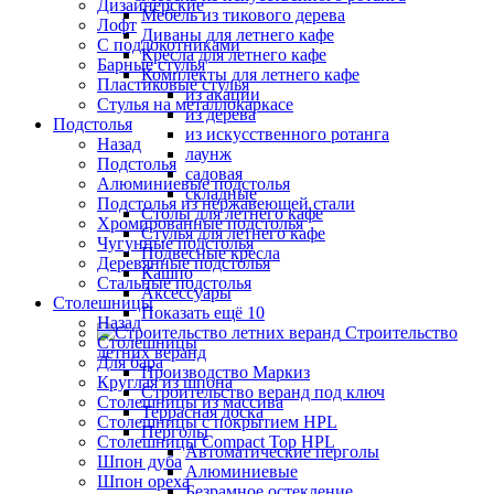
Дизайнерские
Мебель из тикового дерева
Лофт
Диваны для летнего кафе
С подлокотниками
Кресла для летнего кафе
Барные стулья
Комплекты для летнего кафе
Пластиковые стулья
из акации
Стулья на металлокаркасе
из дерева
Подстолья
из искусственного ротанга
Назад
лаунж
Подстолья
садовая
Алюминиевые подстолья
складные
Подстолья из нержавеющей стали
Столы для летнего кафе
Хромированные подстолья
Стулья для летнего кафе
Чугунные подстолья
Подвесные кресла
Деревянные подстолья
Кашпо
Стальные подстолья
Аксессуары
Столешницы
Показать ещё 10
Назад
Строительство
Столешницы
летних веранд
Для бара
Производство Маркиз
Круглая из шпона
Строительство веранд под ключ
Столешницы из массива
Террасная доска
Столешницы с покрытием HPL
Перголы
Столешницы Сompact Top HPL
Автоматические перголы
Шпон дуба
Алюминиевые
Шпон ореха
Безрамное остекление