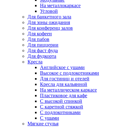
На металлокаркасе
Угловой
Для банкетного зала
Для зоны ожидания
Для конференц залов
Для кофеен
Для пабов
Для пиццерии
Для фаст фуда
Для фудкорта
Кресла
Английское с ушами
Высокое с подлокотниками
Для гостиниц и отелей
Кресла для кальянной
На металлическом каркасе
Пластиковое для кафе
С высокой спинкой
С каретной стяжкой
С подлокотниками
С ушами
Мягкие стулья