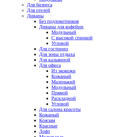
Для бизнеса
Для отелей
Диваны
Без подлокотников
Диваны для кофейни
Модульный
С высокой спинкой
Угловой
Для гостиниц
Для зоны отдыха
Для кальянной
Для офиса
Из экокожи
Кожаный
Маленький
Модульный
Прямой
Раскладной
Угловой
Для салона красоты
Кожаный
Кожзам
Красные
Лофт
Модульные