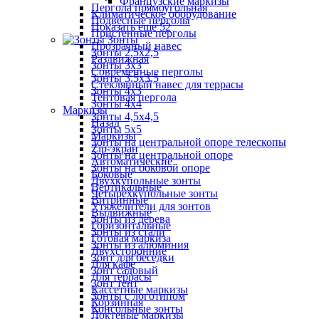
Французские маркизы
Пергола прямоугольная
Климатическое оборудование
Подвесные перголы
Показать ещё 52
Пристенные перголы
Зонты
Прозрачный навес
Зонты 2,5х2,5
Раздвижная
Зонты 3х3
Современные перголы
Зонты 3,5х3,5
Стеклянный навес для террасы
Зонты 4х3
Тентовая пергола
Зонты 4х4
Маркизы
Зонты 4,5х4,5
Назад
Зонты 5х5
Маркизы
Зонты на центральной опоре телескопы
Zip-экран
Зонты на центральной опоре
Автоматические
Зонты на боковой опоре
Боковые
Двухкупольные зонты
Вертикальные
Четырехкупольные зонты
Витринные
Утяжелители для зонтов
Выдвижные
Зонты из дерева
Горизонтальные
Зонты из стали
Готовая маркиза
Зонты из алюминия
Двухсторонние
Зонт для беседки
Для кафе
Зонт садовый
Для террасы
Зонт тент
Кассетные маркизы
Зонты с логотипом
Корзинная
Консольные зонты
Локтевые маркизы