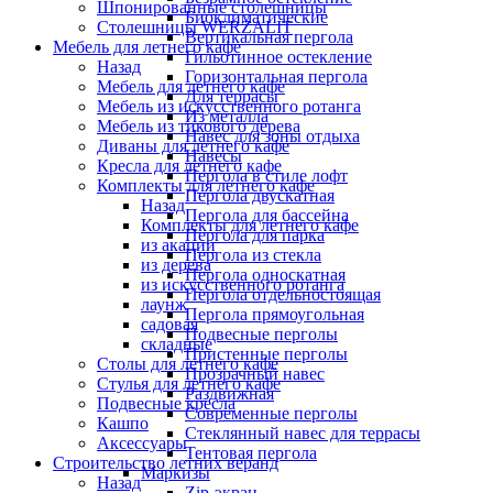
Шпонированные столешницы
Биоклиматические
Столешницы WERZALIT
Вертикальная пергола
Мебель для летнего кафе
Гильотинное остекление
Назад
Горизонтальная пергола
Мебель для летнего кафе
Для террасы
Мебель из искусственного ротанга
Из металла
Мебель из тикового дерева
Навес для зоны отдыха
Диваны для летнего кафе
Навесы
Кресла для летнего кафе
Пергола в стиле лофт
Комплекты для летнего кафе
Пергола двускатная
Назад
Пергола для бассейна
Комплекты для летнего кафе
Пергола для парка
из акации
Пергола из стекла
из дерева
Пергола односкатная
из искусственного ротанга
Пергола отдельностоящая
лаунж
Пергола прямоугольная
садовая
Подвесные перголы
складные
Пристенные перголы
Столы для летнего кафе
Прозрачный навес
Стулья для летнего кафе
Раздвижная
Подвесные кресла
Современные перголы
Кашпо
Стеклянный навес для террасы
Аксессуары
Тентовая пергола
Строительство летних веранд
Маркизы
Назад
Zip-экран