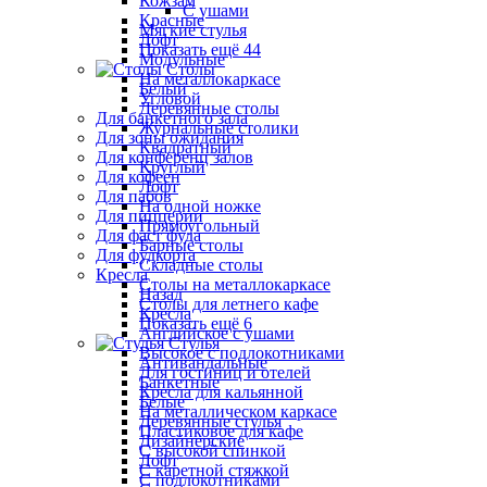
Кожзам
С ушами
Красные
Мягкие стулья
Лофт
Показать ещё 44
Модульные
Столы
На металлокаркасе
Белый
Угловой
Деревянные столы
Для банкетного зала
Журнальные столики
Для зоны ожидания
Квадратный
Для конференц залов
Круглый
Для кофеен
Лофт
Для пабов
На одной ножке
Для пиццерии
Прямоугольный
Для фаст фуда
Барные столы
Для фудкорта
Складные столы
Кресла
Столы на металлокаркасе
Назад
Столы для летнего кафе
Кресла
Показать ещё 6
Английское с ушами
Стулья
Высокое с подлокотниками
Антивандальные
Для гостиниц и отелей
Банкетные
Кресла для кальянной
Белые
На металлическом каркасе
Деревянные стулья
Пластиковое для кафе
Дизайнерские
С высокой спинкой
Лофт
С каретной стяжкой
С подлокотниками