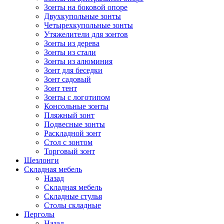
Зонты на боковой опоре
Двухкупольные зонты
Четырехкупольные зонты
Утяжелители для зонтов
Зонты из дерева
Зонты из стали
Зонты из алюминия
Зонт для беседки
Зонт садовый
Зонт тент
Зонты с логотипом
Консольные зонты
Пляжный зонт
Подвесные зонты
Раскладной зонт
Стол с зонтом
Торговый зонт
Шезлонги
Складная мебель
Назад
Складная мебель
Складные стулья
Столы складные
Перголы
Назад