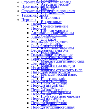
Строительство летних веранд
Автоматические
Производство Маркиз
Боковые
Строительство веранд под ключ
Вертикальные
Террасная доска
Витринные
Перголы
Выдвижные
Назад
Горизонтальные
Перголы
Готовая маркиза
Автоматические перголы
Двухсторонние
Алюминиевые
Для кафе
Безрамное остекление
Для террасы
Биоклиматические
Кассетные маркизы
Вертикальная пергола
Корзинная
Гильотинное остекление
Локтевые маркизы
Горизонтальная пергола
Маркиза для зимнего сада
Для террасы
Маркиза над входом
Из металла
Маркиза открытого типа
Навес для зоны отдыха
Металлический навес
Навесы
Навес для кафе
Пергола в стиле лофт
Навес от дождя
Пергола двускатная
Оконные
Пергола для бассейна
Парусная маркиза
Пергола для парка
Полукассетная маркиза
Пергола из стекла
Теневой навес
Пергола односкатная
Фасадные
Пергола отдельностоящая