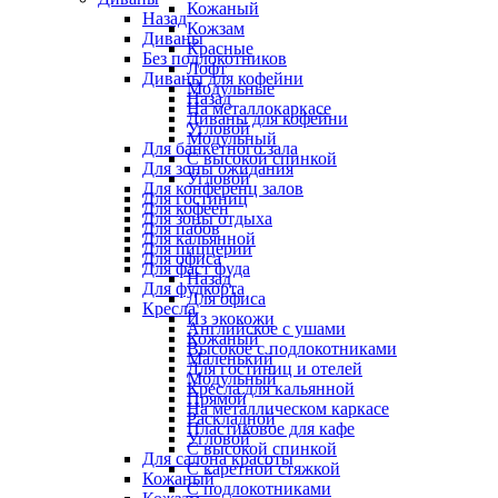
Кожаный
Назад
Кожзам
Диваны
Красные
Без подлокотников
Лофт
Диваны для кофейни
Модульные
Назад
На металлокаркасе
Диваны для кофейни
Угловой
Модульный
Для банкетного зала
С высокой спинкой
Для зоны ожидания
Угловой
Для конференц залов
Для гостиниц
Для кофеен
Для зоны отдыха
Для пабов
Для кальянной
Для пиццерии
Для офиса
Для фаст фуда
Назад
Для фудкорта
Для офиса
Кресла
Из экокожи
Английское с ушами
Кожаный
Высокое с подлокотниками
Маленький
Для гостиниц и отелей
Модульный
Кресла для кальянной
Прямой
На металлическом каркасе
Раскладной
Пластиковое для кафе
Угловой
С высокой спинкой
Для салона красоты
С каретной стяжкой
Кожаный
С подлокотниками