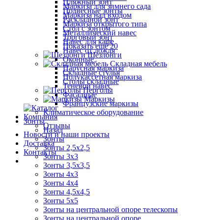
Пляжный зонт
Маркиза для зимнего сада
Подвесные зонты
Маркиза над входом
Раскладной зонт
Маркиза открытого типа
Стол с зонтом
Металлический навес
Торговый зонт
Навес для кафе
Показать ещё 20
Навес от дождя
Шезлонги
Оконные
Складная мебель
Парусная маркиза
Складные стулья
Полукассетная маркиза
Столы складные
Теневой навес
Перголы
Фасадные
Маркизы
Французские маркизы
Климатическое оборудование
Компания
Зонты
Отзывы
Назад
Новости и наши проекты
Зонты
Доставка
Зонты 2,5х2,5
Контакты
Зонты 3х3
Зонты 3,5х3,5
Зонты 4х3
Зонты 4х4
Зонты 4,5х4,5
Зонты 5х5
Зонты на центральной опоре телескопы
Зонты на центральной опоре