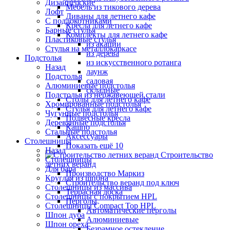
Дизайнерские
Мебель из тикового дерева
Лофт
Диваны для летнего кафе
С подлокотниками
Кресла для летнего кафе
Барные стулья
Комплекты для летнего кафе
Пластиковые стулья
из акации
Стулья на металлокаркасе
из дерева
Подстолья
из искусственного ротанга
Назад
лаунж
Подстолья
садовая
Алюминиевые подстолья
складные
Подстолья из нержавеющей стали
Столы для летнего кафе
Хромированные подстолья
Стулья для летнего кафе
Чугунные подстолья
Подвесные кресла
Деревянные подстолья
Кашпо
Стальные подстолья
Аксессуары
Столешницы
Показать ещё 10
Назад
Строительство
Столешницы
летних веранд
Для бара
Производство Маркиз
Круглая из шпона
Строительство веранд под ключ
Столешницы из массива
Террасная доска
Столешницы с покрытием HPL
Перголы
Столешницы Сompact Top HPL
Автоматические перголы
Шпон дуба
Алюминиевые
Шпон ореха
Безрамное остекление