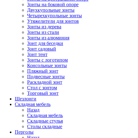
Зонты на боковой опоре
Двухкупольные зонты
Четырехкупольные зонты
Утяжелители для зонтов
Зонты из дерева
Зонты из стали
Зонты из алюминия
Зонт для беседки
Зонт садовый
Зонт тент
Зонты с логотипом
Консольные зонты
Пляжный зонт
Подвесные зонты
Раскладной зонт
Стол с зонтом
Торговый зонт
Шезлонги
Складная мебель
Назад
Складная мебель
Складные стулья
Столы складные
Перголы
Назад