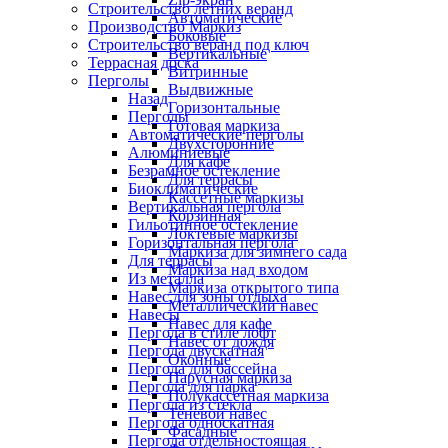
Строительство летних веранд
Автоматические
Производство Маркиз
Боковые
Строительство веранд под ключ
Вертикальные
Террасная доска
Витринные
Перголы
Выдвижные
Назад
Горизонтальные
Перголы
Готовая маркиза
Автоматические перголы
Двухсторонние
Алюминиевые
Для кафе
Безрамное остекление
Для террасы
Биоклиматические
Кассетные маркизы
Вертикальная пергола
Корзинная
Гильотинное остекление
Локтевые маркизы
Горизонтальная пергола
Маркиза для зимнего сада
Для террасы
Маркиза над входом
Из металла
Маркиза открытого типа
Навес для зоны отдыха
Металлический навес
Навесы
Навес для кафе
Пергола в стиле лофт
Навес от дождя
Пергола двускатная
Оконные
Пергола для бассейна
Парусная маркиза
Пергола для парка
Полукассетная маркиза
Пергола из стекла
Теневой навес
Пергола односкатная
Фасадные
Пергола отдельностоящая