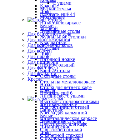
Кожзам
С ушами
Красные
Мягкие стулья
Лофт
Показать ещё 44
Модульные
Столы
На металлокаркасе
Белый
Угловой
Деревянные столы
Для банкетного зала
Журнальные столики
Для зоны ожидания
Квадратный
Для конференц залов
Круглый
Для кофеен
Лофт
Для пабов
На одной ножке
Для пиццерии
Прямоугольный
Для фаст фуда
Барные столы
Для фудкорта
Складные столы
Кресла
Столы на металлокаркасе
Назад
Столы для летнего кафе
Кресла
Показать ещё 6
Английское с ушами
Стулья
Высокое с подлокотниками
Антивандальные
Для гостиниц и отелей
Банкетные
Кресла для кальянной
Белые
На металлическом каркасе
Деревянные стулья
Пластиковое для кафе
Дизайнерские
С высокой спинкой
Лофт
С каретной стяжкой
С подлокотниками