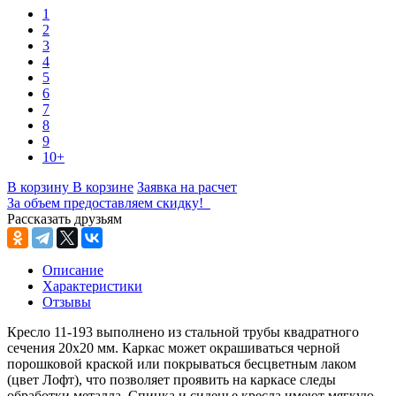
1
2
3
4
5
6
7
8
9
10+
В корзину
В корзине
Заявка на расчет
За объем предоставляем скидку!
Рассказать друзьям
Описание
Характеристики
Отзывы
Кресло 11-193 выполнено из стальной трубы квадратного
сечения 20х20 мм. Каркас может окрашиваться черной
порошковой краской или покрываться бесцветным лаком
(цвет Лофт), что позволяет проявить на каркасе следы
обработки металла. Спинка и сиденье кресла имеют мягкую