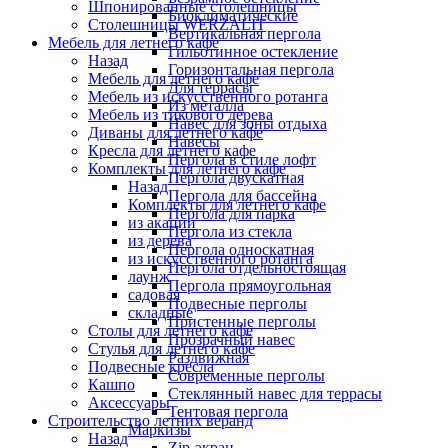
Шпонированные столешницы
Биоклиматические
Столешницы WERZALIT
Вертикальная пергола
Мебель для летнего кафе
Гильотинное остекление
Назад
Горизонтальная пергола
Мебель для летнего кафе
Для террасы
Мебель из искусственного ротанга
Из металла
Мебель из тикового дерева
Навес для зоны отдыха
Диваны для летнего кафе
Навесы
Кресла для летнего кафе
Пергола в стиле лофт
Комплекты для летнего кафе
Пергола двускатная
Назад
Пергола для бассейна
Комплекты для летнего кафе
Пергола для парка
из акации
Пергола из стекла
из дерева
Пергола односкатная
из искусственного ротанга
Пергола отдельностоящая
лаунж
Пергола прямоугольная
садовая
Подвесные перголы
складные
Пристенные перголы
Столы для летнего кафе
Прозрачный навес
Стулья для летнего кафе
Раздвижная
Подвесные кресла
Современные перголы
Кашпо
Стеклянный навес для террасы
Аксессуары
Тентовая пергола
Строительство летних веранд
Маркизы
Назад
Zip-экран