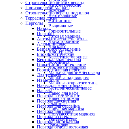
Строительство летних веранд
Автоматические
Производство Маркиз
Боковые
Строительство веранд под ключ
Вертикальные
Террасная доска
Витринные
Перголы
Выдвижные
Назад
Горизонтальные
Перголы
Готовая маркиза
Автоматические перголы
Двухсторонние
Алюминиевые
Для кафе
Безрамное остекление
Для террасы
Биоклиматические
Кассетные маркизы
Вертикальная пергола
Корзинная
Гильотинное остекление
Локтевые маркизы
Горизонтальная пергола
Маркиза для зимнего сада
Для террасы
Маркиза над входом
Из металла
Маркиза открытого типа
Навес для зоны отдыха
Металлический навес
Навесы
Навес для кафе
Пергола в стиле лофт
Навес от дождя
Пергола двускатная
Оконные
Пергола для бассейна
Парусная маркиза
Пергола для парка
Полукассетная маркиза
Пергола из стекла
Теневой навес
Пергола односкатная
Фасадные
Пергола отдельностоящая