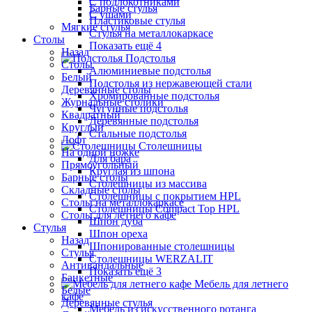
С подлокотниками
Барные стулья
С ушами
Пластиковые стулья
Мягкие стулья
Стулья на металлокаркасе
Столы
Показать ещё 4
Назад
Подстолья
Столы
Алюминиевые подстолья
Белый
Подстолья из нержавеющей стали
Деревянные столы
Хромированные подстолья
Журнальные столики
Чугунные подстолья
Квадратный
Деревянные подстолья
Круглый
Стальные подстолья
Лофт
Столешницы
На одной ножке
Для бара
Прямоугольный
Круглая из шпона
Барные столы
Столешницы из массива
Складные столы
Столешницы с покрытием HPL
Столы на металлокаркасе
Столешницы Сompact Top HPL
Столы для летнего кафе
Шпон дуба
Стулья
Шпон ореха
Назад
Шпонированные столешницы
Стулья
Столешницы WERZALIT
Антивандальные
Показать ещё 3
Банкетные
Мебель для летнего
Белые
кафе
Деревянные стулья
Мебель из искусственного ротанга