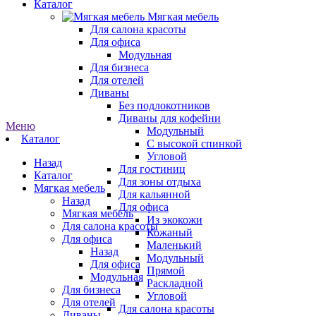
Каталог
Мягкая мебель
Для салона красоты
Для офиса
Модульная
Для бизнеса
Для отелей
Диваны
Без подлокотников
Диваны для кофейни
Меню
Модульный
Каталог
С высокой спинкой
Угловой
Назад
Для гостиниц
Каталог
Для зоны отдыха
Мягкая мебель
Для кальянной
Назад
Для офиса
Мягкая мебель
Из экокожи
Для салона красоты
Кожаный
Для офиса
Маленький
Назад
Модульный
Для офиса
Прямой
Модульная
Раскладной
Для бизнеса
Угловой
Для отелей
Для салона красоты
Диваны