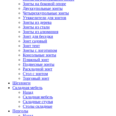
Зонты на боковой опоре
Двухкупольные зонты
Четырехкупольные зонты
Утяжелители для зонтов
Зонты из дерева
Зонты из стали
Зонты из алюминия
Зонт для беседки
Зонт садовый
Зонт тент
Зонты с логотипом
Консольные зонты
Пляжный зонт
Подвесные зонты
Раскладной зонт
Стол с зонтом
Торговый зонт
Шезлонги
Складная мебель
Назад
Складная мебель
Складные стулья
Столы складные
Перголы
Назад