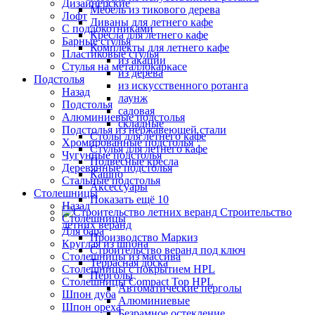
Дизайнерские
Мебель из тикового дерева
Лофт
Диваны для летнего кафе
С подлокотниками
Кресла для летнего кафе
Барные стулья
Комплекты для летнего кафе
Пластиковые стулья
из акации
Стулья на металлокаркасе
из дерева
Подстолья
из искусственного ротанга
Назад
лаунж
Подстолья
садовая
Алюминиевые подстолья
складные
Подстолья из нержавеющей стали
Столы для летнего кафе
Хромированные подстолья
Стулья для летнего кафе
Чугунные подстолья
Подвесные кресла
Деревянные подстолья
Кашпо
Стальные подстолья
Аксессуары
Столешницы
Показать ещё 10
Назад
Строительство
Столешницы
летних веранд
Для бара
Производство Маркиз
Круглая из шпона
Строительство веранд под ключ
Столешницы из массива
Террасная доска
Столешницы с покрытием HPL
Перголы
Столешницы Сompact Top HPL
Автоматические перголы
Шпон дуба
Алюминиевые
Шпон ореха
Безрамное остекление