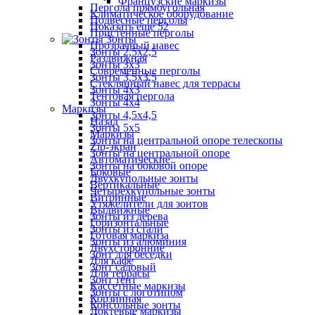
Французские маркизы
Пергола прямоугольная
Климатическое оборудование
Подвесные перголы
Показать ещё 52
Пристенные перголы
Зонты
Прозрачный навес
Зонты 2,5х2,5
Раздвижная
Зонты 3х3
Современные перголы
Зонты 3,5х3,5
Стеклянный навес для террасы
Зонты 4х3
Тентовая пергола
Зонты 4х4
Маркизы
Зонты 4,5х4,5
Назад
Зонты 5х5
Маркизы
Зонты на центральной опоре телескопы
Zip-экран
Зонты на центральной опоре
Автоматические
Зонты на боковой опоре
Боковые
Двухкупольные зонты
Вертикальные
Четырехкупольные зонты
Витринные
Утяжелители для зонтов
Выдвижные
Зонты из дерева
Горизонтальные
Зонты из стали
Готовая маркиза
Зонты из алюминия
Двухсторонние
Зонт для беседки
Для кафе
Зонт садовый
Для террасы
Зонт тент
Кассетные маркизы
Зонты с логотипом
Корзинная
Консольные зонты
Локтевые маркизы