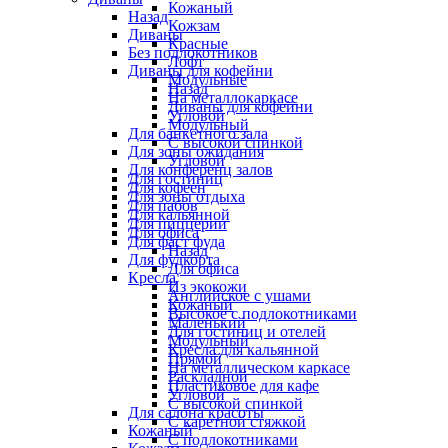
Кожаный
Назад
Кожзам
Диваны
Красные
Без подлокотников
Лофт
Диваны для кофейни
Модульные
Назад
На металлокаркасе
Диваны для кофейни
Угловой
Модульный
Для банкетного зала
С высокой спинкой
Для зоны ожидания
Угловой
Для конференц залов
Для гостиниц
Для кофеен
Для зоны отдыха
Для пабов
Для кальянной
Для пиццерии
Для офиса
Для фаст фуда
Назад
Для фудкорта
Для офиса
Кресла
Из экокожи
Английское с ушами
Кожаный
Высокое с подлокотниками
Маленький
Для гостиниц и отелей
Модульный
Кресла для кальянной
Прямой
На металлическом каркасе
Раскладной
Пластиковое для кафе
Угловой
С высокой спинкой
Для салона красоты
С каретной стяжкой
Кожаный
С подлокотниками