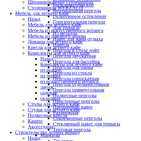
Шпонированные столешницы
Биоклиматические
Столешницы WERZALIT
Вертикальная пергола
Мебель для летнего кафе
Гильотинное остекление
Назад
Горизонтальная пергола
Мебель для летнего кафе
Для террасы
Мебель из искусственного ротанга
Из металла
Мебель из тикового дерева
Навес для зоны отдыха
Диваны для летнего кафе
Навесы
Кресла для летнего кафе
Пергола в стиле лофт
Комплекты для летнего кафе
Пергола двускатная
Назад
Пергола для бассейна
Комплекты для летнего кафе
Пергола для парка
из акации
Пергола из стекла
из дерева
Пергола односкатная
из искусственного ротанга
Пергола отдельностоящая
лаунж
Пергола прямоугольная
садовая
Подвесные перголы
складные
Пристенные перголы
Столы для летнего кафе
Прозрачный навес
Стулья для летнего кафе
Раздвижная
Подвесные кресла
Современные перголы
Кашпо
Стеклянный навес для террасы
Аксессуары
Тентовая пергола
Строительство летних веранд
Маркизы
Назад
Zip-экран