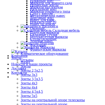
Пляжный зонт
Маркиза для зимнего сада
Подвесные зонты
Маркиза над входом
Раскладной зонт
Маркиза открытого типа
Стол с зонтом
Металлический навес
Торговый зонт
Навес для кафе
Показать ещё 20
Навес от дождя
Шезлонги
Оконные
Складная мебель
Парусная маркиза
Складные стулья
Полукассетная маркиза
Столы складные
Теневой навес
Перголы
Фасадные
Маркизы
Французские маркизы
Климатическое оборудование
Компания
Зонты
Отзывы
Назад
Новости и наши проекты
Зонты
Доставка
Зонты 2,5х2,5
Контакты
Зонты 3х3
Зонты 3,5х3,5
Зонты 4х3
Зонты 4х4
Зонты 4,5х4,5
Зонты 5х5
Зонты на центральной опоре телескопы
Зонты на центральной опоре