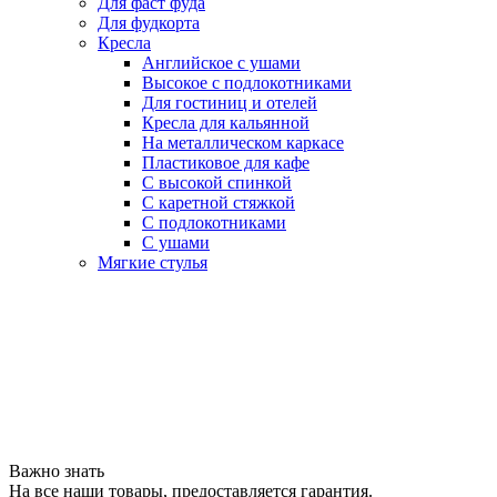
Для фаст фуда
Для фудкорта
Кресла
Английское с ушами
Высокое с подлокотниками
Для гостиниц и отелей
Кресла для кальянной
На металлическом каркасе
Пластиковое для кафе
С высокой спинкой
С каретной стяжкой
С подлокотниками
С ушами
Мягкие стулья
Важно знать
На все наши товары, предоставляется гарантия.