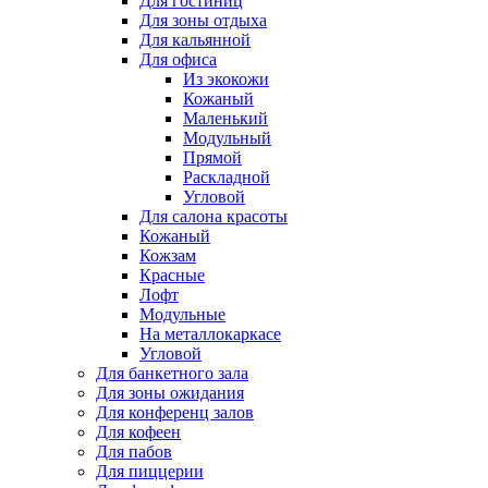
Для гостиниц
Для зоны отдыха
Для кальянной
Для офиса
Из экокожи
Кожаный
Маленький
Модульный
Прямой
Раскладной
Угловой
Для салона красоты
Кожаный
Кожзам
Красные
Лофт
Модульные
На металлокаркасе
Угловой
Для банкетного зала
Для зоны ожидания
Для конференц залов
Для кофеен
Для пабов
Для пиццерии