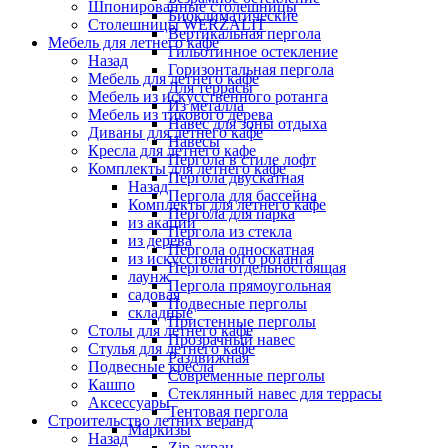
Шпонированные столешницы
Биоклиматические
Столешницы WERZALIT
Вертикальная пергола
Мебель для летнего кафе
Гильотинное остекление
Назад
Горизонтальная пергола
Мебель для летнего кафе
Для террасы
Мебель из искусственного ротанга
Из металла
Мебель из тикового дерева
Навес для зоны отдыха
Диваны для летнего кафе
Навесы
Кресла для летнего кафе
Пергола в стиле лофт
Комплекты для летнего кафе
Пергола двускатная
Назад
Пергола для бассейна
Комплекты для летнего кафе
Пергола для парка
из акации
Пергола из стекла
из дерева
Пергола односкатная
из искусственного ротанга
Пергола отдельностоящая
лаунж
Пергола прямоугольная
садовая
Подвесные перголы
складные
Пристенные перголы
Столы для летнего кафе
Прозрачный навес
Стулья для летнего кафе
Раздвижная
Подвесные кресла
Современные перголы
Кашпо
Стеклянный навес для террасы
Аксессуары
Тентовая пергола
Строительство летних веранд
Маркизы
Назад
Zip-экран