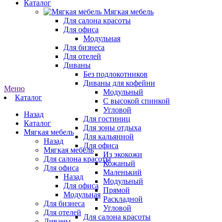
Каталог
Мягкая мебель
Для салона красоты
Для офиса
Модульная
Для бизнеса
Для отелей
Диваны
Без подлокотников
Диваны для кофейни
Меню
Модульный
Каталог
С высокой спинкой
Угловой
Назад
Для гостиниц
Каталог
Для зоны отдыха
Мягкая мебель
Для кальянной
Назад
Для офиса
Мягкая мебель
Из экокожи
Для салона красоты
Кожаный
Для офиса
Маленький
Назад
Модульный
Для офиса
Прямой
Модульная
Раскладной
Для бизнеса
Угловой
Для отелей
Для салона красоты
Диваны