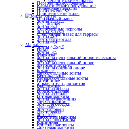
Французские маркизы
Пергола прямоугольная
Климатическое оборудование
Подвесные перголы
Показать ещё 52
Пристенные перголы
Зонты
Прозрачный навес
Зонты 2,5х2,5
Раздвижная
Зонты 3х3
Современные перголы
Зонты 3,5х3,5
Стеклянный навес для террасы
Зонты 4х3
Тентовая пергола
Зонты 4х4
Маркизы
Зонты 4,5х4,5
Назад
Зонты 5х5
Маркизы
Зонты на центральной опоре телескопы
Zip-экран
Зонты на центральной опоре
Автоматические
Зонты на боковой опоре
Боковые
Двухкупольные зонты
Вертикальные
Четырехкупольные зонты
Витринные
Утяжелители для зонтов
Выдвижные
Зонты из дерева
Горизонтальные
Зонты из стали
Готовая маркиза
Зонты из алюминия
Двухсторонние
Зонт для беседки
Для кафе
Зонт садовый
Для террасы
Зонт тент
Кассетные маркизы
Зонты с логотипом
Корзинная
Консольные зонты
Локтевые маркизы