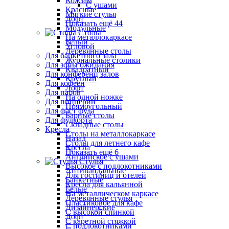
Кожзам
С ушами
Красные
Мягкие стулья
Лофт
Показать ещё 44
Модульные
Столы
На металлокаркасе
Белый
Угловой
Деревянные столы
Для банкетного зала
Журнальные столики
Для зоны ожидания
Квадратный
Для конференц залов
Круглый
Для кофеен
Лофт
Для пабов
На одной ножке
Для пиццерии
Прямоугольный
Для фаст фуда
Барные столы
Для фудкорта
Складные столы
Кресла
Столы на металлокаркасе
Назад
Столы для летнего кафе
Кресла
Показать ещё 6
Английское с ушами
Стулья
Высокое с подлокотниками
Антивандальные
Для гостиниц и отелей
Банкетные
Кресла для кальянной
Белые
На металлическом каркасе
Деревянные стулья
Пластиковое для кафе
Дизайнерские
С высокой спинкой
Лофт
С каретной стяжкой
С подлокотниками