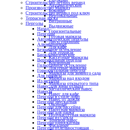
Строительство летних веранд
Автоматические
Производство Маркиз
Боковые
Строительство веранд под ключ
Вертикальные
Террасная доска
Витринные
Перголы
Выдвижные
Назад
Горизонтальные
Перголы
Готовая маркиза
Автоматические перголы
Двухсторонние
Алюминиевые
Для кафе
Безрамное остекление
Для террасы
Биоклиматические
Кассетные маркизы
Вертикальная пергола
Корзинная
Гильотинное остекление
Локтевые маркизы
Горизонтальная пергола
Маркиза для зимнего сада
Для террасы
Маркиза над входом
Из металла
Маркиза открытого типа
Навес для зоны отдыха
Металлический навес
Навесы
Навес для кафе
Пергола в стиле лофт
Навес от дождя
Пергола двускатная
Оконные
Пергола для бассейна
Парусная маркиза
Пергола для парка
Полукассетная маркиза
Пергола из стекла
Теневой навес
Пергола односкатная
Фасадные
Пергола отдельностоящая