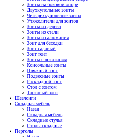
Зонты на боковой опоре
Двухкупольные зонты
Четырехкупольные зонты
Утяжелители для зонтов
Зонты из дерева
Зонты из стали
Зонты из алюминия
Зонт для беседки
Зонт садовый
Зонт тент
Зонты с логотипом
Консольные зонты
Пляжный зонт
Подвесные зонты
Раскладной зонт
Стол с зонтом
Торговый зонт
Шезлонги
Складная мебель
Назад
Складная мебель
Складные стулья
Столы складные
Перголы
Назад