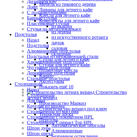
Дизайнерские
Мебель из тикового дерева
Лофт
Диваны для летнего кафе
С подлокотниками
Кресла для летнего кафе
Барные стулья
Комплекты для летнего кафе
Пластиковые стулья
из акации
Стулья на металлокаркасе
из дерева
Подстолья
из искусственного ротанга
Назад
лаунж
Подстолья
садовая
Алюминиевые подстолья
складные
Подстолья из нержавеющей стали
Столы для летнего кафе
Хромированные подстолья
Стулья для летнего кафе
Чугунные подстолья
Подвесные кресла
Деревянные подстолья
Кашпо
Стальные подстолья
Аксессуары
Столешницы
Показать ещё 10
Назад
Строительство
Столешницы
летних веранд
Для бара
Производство Маркиз
Круглая из шпона
Строительство веранд под ключ
Столешницы из массива
Террасная доска
Столешницы с покрытием HPL
Перголы
Столешницы Сompact Top HPL
Автоматические перголы
Шпон дуба
Алюминиевые
Шпон ореха
Безрамное остекление