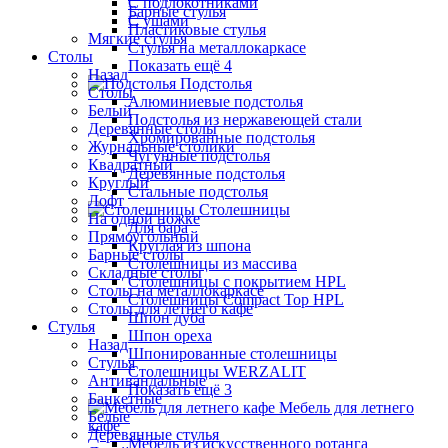
С подлокотниками
Барные стулья
С ушами
Пластиковые стулья
Мягкие стулья
Стулья на металлокаркасе
Столы
Показать ещё 4
Назад
Подстолья
Столы
Алюминиевые подстолья
Белый
Подстолья из нержавеющей стали
Деревянные столы
Хромированные подстолья
Журнальные столики
Чугунные подстолья
Квадратный
Деревянные подстолья
Круглый
Стальные подстолья
Лофт
Столешницы
На одной ножке
Для бара
Прямоугольный
Круглая из шпона
Барные столы
Столешницы из массива
Складные столы
Столешницы с покрытием HPL
Столы на металлокаркасе
Столешницы Сompact Top HPL
Столы для летнего кафе
Шпон дуба
Стулья
Шпон ореха
Назад
Шпонированные столешницы
Стулья
Столешницы WERZALIT
Антивандальные
Показать ещё 3
Банкетные
Мебель для летнего
Белые
кафе
Деревянные стулья
Мебель из искусственного ротанга