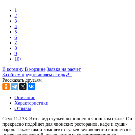
1
2
3
4
5
6
7
8
9
10+
В корзину
В корзине
Заявка на расчет
За объем предоставляем скидку!
Рассказать друзьям
Описание
Характеристики
Отзывы
Стул 11-133. Этот вид стульев выполнен в японском стиле. Он
прекрасно подойдет для японских ресторанов, кафе и суши-
баров. Также такой комплект стульев великолепно впишется в
интерьер заведений, декор которых соответствует духу