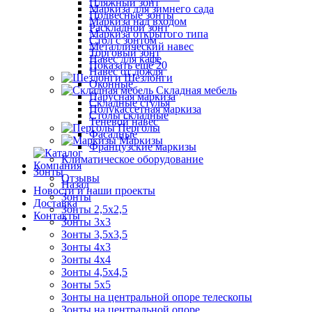
Пляжный зонт
Маркиза для зимнего сада
Подвесные зонты
Маркиза над входом
Раскладной зонт
Маркиза открытого типа
Стол с зонтом
Металлический навес
Торговый зонт
Навес для кафе
Показать ещё 20
Навес от дождя
Шезлонги
Оконные
Складная мебель
Парусная маркиза
Складные стулья
Полукассетная маркиза
Столы складные
Теневой навес
Перголы
Фасадные
Маркизы
Французские маркизы
Климатическое оборудование
Компания
Зонты
Отзывы
Назад
Новости и наши проекты
Зонты
Доставка
Зонты 2,5х2,5
Контакты
Зонты 3х3
Зонты 3,5х3,5
Зонты 4х3
Зонты 4х4
Зонты 4,5х4,5
Зонты 5х5
Зонты на центральной опоре телескопы
Зонты на центральной опоре