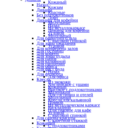
Кожаный
Назад
Кожзам
Диваны
Красные
Без подлокотников
Лофт
Диваны для кофейни
Модульные
Назад
На металлокаркасе
Диваны для кофейни
Угловой
Модульный
Для банкетного зала
С высокой спинкой
Для зоны ожидания
Угловой
Для конференц залов
Для гостиниц
Для кофеен
Для зоны отдыха
Для пабов
Для кальянной
Для пиццерии
Для офиса
Для фаст фуда
Назад
Для фудкорта
Для офиса
Кресла
Из экокожи
Английское с ушами
Кожаный
Высокое с подлокотниками
Маленький
Для гостиниц и отелей
Модульный
Кресла для кальянной
Прямой
На металлическом каркасе
Раскладной
Пластиковое для кафе
Угловой
С высокой спинкой
Для салона красоты
С каретной стяжкой
Кожаный
С подлокотниками