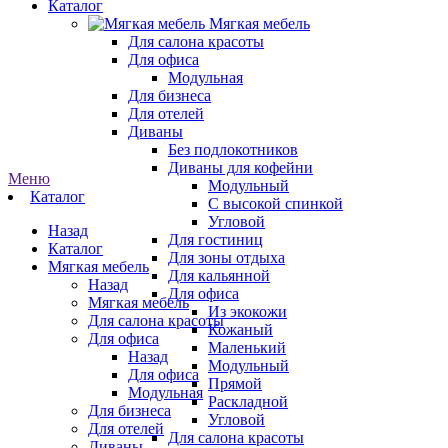
Каталог
Мягкая мебель
Для салона красоты
Для офиса
Модульная
Для бизнеса
Для отелей
Диваны
Без подлокотников
Диваны для кофейни
Меню
Модульный
Каталог
С высокой спинкой
Угловой
Назад
Для гостиниц
Каталог
Для зоны отдыха
Мягкая мебель
Для кальянной
Назад
Для офиса
Мягкая мебель
Из экокожи
Для салона красоты
Кожаный
Для офиса
Маленький
Назад
Модульный
Для офиса
Прямой
Модульная
Раскладной
Для бизнеса
Угловой
Для отелей
Для салона красоты
Диваны