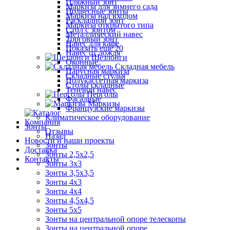
Пляжный зонт
Маркиза для зимнего сада
Подвесные зонты
Маркиза над входом
Раскладной зонт
Маркиза открытого типа
Стол с зонтом
Металлический навес
Торговый зонт
Навес для кафе
Показать ещё 20
Навес от дождя
Шезлонги
Оконные
Складная мебель
Парусная маркиза
Складные стулья
Полукассетная маркиза
Столы складные
Теневой навес
Перголы
Фасадные
Маркизы
Французские маркизы
Климатическое оборудование
Компания
Зонты
Отзывы
Назад
Новости и наши проекты
Зонты
Доставка
Зонты 2,5х2,5
Контакты
Зонты 3х3
Зонты 3,5х3,5
Зонты 4х3
Зонты 4х4
Зонты 4,5х4,5
Зонты 5х5
Зонты на центральной опоре телескопы
Зонты на центральной опоре