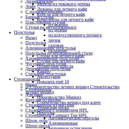
Дизайнерские
Мебель из тикового дерева
Лофт
Диваны для летнего кафе
С подлокотниками
Кресла для летнего кафе
Барные стулья
Комплекты для летнего кафе
Пластиковые стулья
из акации
Стулья на металлокаркасе
из дерева
Подстолья
из искусственного ротанга
Назад
лаунж
Подстолья
садовая
Алюминиевые подстолья
складные
Подстолья из нержавеющей стали
Столы для летнего кафе
Хромированные подстолья
Стулья для летнего кафе
Чугунные подстолья
Подвесные кресла
Деревянные подстолья
Кашпо
Стальные подстолья
Аксессуары
Столешницы
Показать ещё 10
Назад
Строительство
Столешницы
летних веранд
Для бара
Производство Маркиз
Круглая из шпона
Строительство веранд под ключ
Столешницы из массива
Террасная доска
Столешницы с покрытием HPL
Перголы
Столешницы Сompact Top HPL
Автоматические перголы
Шпон дуба
Алюминиевые
Шпон ореха
Безрамное остекление