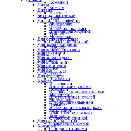
Кожаный
Назад
Кожзам
Диваны
Красные
Без подлокотников
Лофт
Диваны для кофейни
Модульные
Назад
На металлокаркасе
Диваны для кофейни
Угловой
Модульный
Для банкетного зала
С высокой спинкой
Для зоны ожидания
Угловой
Для конференц залов
Для гостиниц
Для кофеен
Для зоны отдыха
Для пабов
Для кальянной
Для пиццерии
Для офиса
Для фаст фуда
Назад
Для фудкорта
Для офиса
Кресла
Из экокожи
Английское с ушами
Кожаный
Высокое с подлокотниками
Маленький
Для гостиниц и отелей
Модульный
Кресла для кальянной
Прямой
На металлическом каркасе
Раскладной
Пластиковое для кафе
Угловой
С высокой спинкой
Для салона красоты
С каретной стяжкой
Кожаный
С подлокотниками