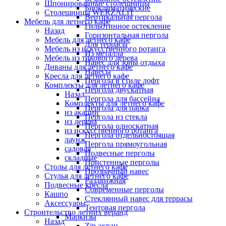
Шпонированные столешницы
Биоклиматические
Столешницы WERZALIT
Вертикальная пергола
Мебель для летнего кафе
Гильотинное остекление
Назад
Горизонтальная пергола
Мебель для летнего кафе
Для террасы
Мебель из искусственного ротанга
Из металла
Мебель из тикового дерева
Навес для зоны отдыха
Диваны для летнего кафе
Навесы
Кресла для летнего кафе
Пергола в стиле лофт
Комплекты для летнего кафе
Пергола двускатная
Назад
Пергола для бассейна
Комплекты для летнего кафе
Пергола для парка
из акации
Пергола из стекла
из дерева
Пергола односкатная
из искусственного ротанга
Пергола отдельностоящая
лаунж
Пергола прямоугольная
садовая
Подвесные перголы
складные
Пристенные перголы
Столы для летнего кафе
Прозрачный навес
Стулья для летнего кафе
Раздвижная
Подвесные кресла
Современные перголы
Кашпо
Стеклянный навес для террасы
Аксессуары
Тентовая пергола
Строительство летних веранд
Маркизы
Назад
Zip-экран