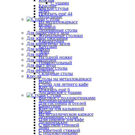
Кожзам
С ушами
Красные
Мягкие стулья
Лофт
Показать ещё 44
Модульные
Столы
На металлокаркасе
Белый
Угловой
Деревянные столы
Для банкетного зала
Журнальные столики
Для зоны ожидания
Квадратный
Для конференц залов
Круглый
Для кофеен
Лофт
Для пабов
На одной ножке
Для пиццерии
Прямоугольный
Для фаст фуда
Барные столы
Для фудкорта
Складные столы
Кресла
Столы на металлокаркасе
Назад
Столы для летнего кафе
Кресла
Показать ещё 6
Английское с ушами
Стулья
Высокое с подлокотниками
Антивандальные
Для гостиниц и отелей
Банкетные
Кресла для кальянной
Белые
На металлическом каркасе
Деревянные стулья
Пластиковое для кафе
Дизайнерские
С высокой спинкой
Лофт
С каретной стяжкой
С подлокотниками