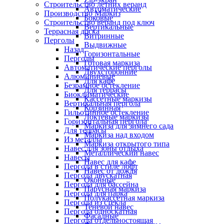
Строительство летних веранд
Автоматические
Производство Маркиз
Боковые
Строительство веранд под ключ
Вертикальные
Террасная доска
Витринные
Перголы
Выдвижные
Назад
Горизонтальные
Перголы
Готовая маркиза
Автоматические перголы
Двухсторонние
Алюминиевые
Для кафе
Безрамное остекление
Для террасы
Биоклиматические
Кассетные маркизы
Вертикальная пергола
Корзинная
Гильотинное остекление
Локтевые маркизы
Горизонтальная пергола
Маркиза для зимнего сада
Для террасы
Маркиза над входом
Из металла
Маркиза открытого типа
Навес для зоны отдыха
Металлический навес
Навесы
Навес для кафе
Пергола в стиле лофт
Навес от дождя
Пергола двускатная
Оконные
Пергола для бассейна
Парусная маркиза
Пергола для парка
Полукассетная маркиза
Пергола из стекла
Теневой навес
Пергола односкатная
Фасадные
Пергола отдельностоящая