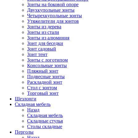
Зонты на боковой опоре
Двухкупольные зонты
Четырехкупольные зонты
Утяжелители для зонтов
Зонты из дерева
Зонты из стали
Зонты из алюминия
Зонт для беседки
Зонт садовый
Зонт тент
Зонты с логотипом
Консольные зонты
Пляжный зонт
Подвесные зонты
Раскладной зонт
Стол с зонтом
Торговый зонт
Шезлонги
Складная мебель
Назад
Складная мебель
Складные стулья
Столы складные
Перголы
Назад