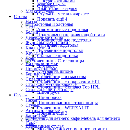
С подлокотниками
Барные стулья
С ушами
Пластиковые стулья
Мягкие стулья
Стулья на металлокаркасе
Столы
Показать ещё 4
Назад
Подстолья
Столы
Алюминиевые подстолья
Белый
Подстолья из нержавеющей стали
Деревянные столы
Хромированные подстолья
Журнальные столики
Чугунные подстолья
Квадратный
Деревянные подстолья
Круглый
Стальные подстолья
Лофт
Столешницы
На одной ножке
Для бара
Прямоугольный
Круглая из шпона
Барные столы
Столешницы из массива
Складные столы
Столешницы с покрытием HPL
Столы на металлокаркасе
Столешницы Сompact Top HPL
Столы для летнего кафе
Шпон дуба
Стулья
Шпон ореха
Назад
Шпонированные столешницы
Стулья
Столешницы WERZALIT
Антивандальные
Показать ещё 3
Банкетные
Мебель для летнего
Белые
кафе
Деревянные стулья
Мебель из искусственного ротанга