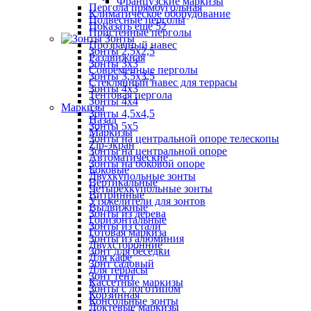
Французские маркизы
Пергола прямоугольная
Климатическое оборудование
Подвесные перголы
Показать ещё 52
Пристенные перголы
Зонты
Прозрачный навес
Зонты 2,5х2,5
Раздвижная
Зонты 3х3
Современные перголы
Зонты 3,5х3,5
Стеклянный навес для террасы
Зонты 4х3
Тентовая пергола
Зонты 4х4
Маркизы
Зонты 4,5х4,5
Назад
Зонты 5х5
Маркизы
Зонты на центральной опоре телескопы
Zip-экран
Зонты на центральной опоре
Автоматические
Зонты на боковой опоре
Боковые
Двухкупольные зонты
Вертикальные
Четырехкупольные зонты
Витринные
Утяжелители для зонтов
Выдвижные
Зонты из дерева
Горизонтальные
Зонты из стали
Готовая маркиза
Зонты из алюминия
Двухсторонние
Зонт для беседки
Для кафе
Зонт садовый
Для террасы
Зонт тент
Кассетные маркизы
Зонты с логотипом
Корзинная
Консольные зонты
Локтевые маркизы