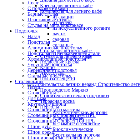
Лофт
Кресла для летнего кафе
С подлокотниками
Комплекты для летнего кафе
Барные стулья
из акации
Пластиковые стулья
из дерева
Стулья на металлокаркасе
из искусственного ротанга
Подстолья
лаунж
Назад
садовая
Подстолья
складные
Алюминиевые подстолья
Столы для летнего кафе
Подстолья из нержавеющей стали
Стулья для летнего кафе
Хромированные подстолья
Подвесные кресла
Чугунные подстолья
Кашпо
Деревянные подстолья
Аксессуары
Стальные подстолья
Показать ещё 10
Столешницы
Строительство лет
Назад
Производство Маркиз
Столешницы
Строительство веранд под ключ
Для бара
Террасная доска
Круглая из шпона
Перголы
Столешницы из массива
Автоматические перголы
Столешницы с покрытием HPL
Алюминиевые
Столешницы Сompact Top HPL
Безрамное остекление
Шпон дуба
Биоклиматические
Шпон ореха
Вертикальная пергола
Шпонированные столешницы