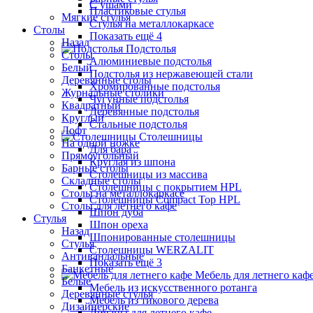
С ушами
Пластиковые стулья
Мягкие стулья
Стулья на металлокаркасе
Столы
Показать ещё 4
Назад
Подстолья
Столы
Алюминиевые подстолья
Белый
Подстолья из нержавеющей стали
Деревянные столы
Хромированные подстолья
Журнальные столики
Чугунные подстолья
Квадратный
Деревянные подстолья
Круглый
Стальные подстолья
Лофт
Столешницы
На одной ножке
Для бара
Прямоугольный
Круглая из шпона
Барные столы
Столешницы из массива
Складные столы
Столешницы с покрытием HPL
Столы на металлокаркасе
Столешницы Сompact Top HPL
Столы для летнего кафе
Шпон дуба
Стулья
Шпон ореха
Назад
Шпонированные столешницы
Стулья
Столешницы WERZALIT
Антивандальные
Показать ещё 3
Банкетные
Мебель для летнего каф
Белые
Мебель из искусственного ротанга
Деревянные стулья
Мебель из тикового дерева
Дизайнерские
Диваны для летнего кафе