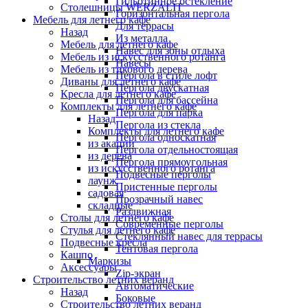
Гильотинное остекление
Столешницы WERZALIT
Горизонтальная пергола
Мебель для летнего кафе
Для террасы
Назад
Из металла
Мебель для летнего кафе
Навес для зоны отдыха
Мебель из искусственного ротанга
Навесы
Мебель из тикового дерева
Пергола в стиле лофт
Диваны для летнего кафе
Пергола двускатная
Кресла для летнего кафе
Пергола для бассейна
Комплекты для летнего кафе
Пергола для парка
Назад
Пергола из стекла
Комплекты для летнего кафе
Пергола односкатная
из акации
Пергола отдельностоящая
из дерева
Пергола прямоугольная
из искусственного ротанга
Подвесные перголы
лаунж
Пристенные перголы
садовая
Прозрачный навес
складные
Раздвижная
Столы для летнего кафе
Современные перголы
Стулья для летнего кафе
Стеклянный навес для террасы
Подвесные кресла
Тентовая пергола
Кашпо
Маркизы
Аксессуары
Zip-экран
Строительство летних веранд
Автоматические
Назад
Боковые
Строительство летних веранд