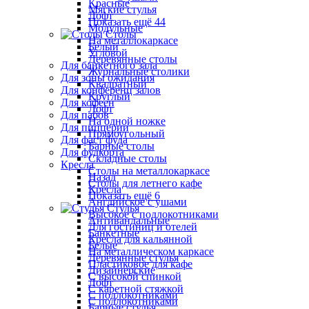
Красные
Мягкие стулья
Лофт
Показать ещё 44
Модульные
Столы
На металлокаркасе
Белый
Угловой
Деревянные столы
Для банкетного зала
Журнальные столики
Для зоны ожидания
Квадратный
Для конференц залов
Круглый
Для кофеен
Лофт
Для пабов
На одной ножке
Для пиццерии
Прямоугольный
Для фаст фуда
Барные столы
Для фудкорта
Складные столы
Кресла
Столы на металлокаркасе
Назад
Столы для летнего кафе
Кресла
Показать ещё 6
Английское с ушами
Стулья
Высокое с подлокотниками
Антивандальные
Для гостиниц и отелей
Банкетные
Кресла для кальянной
Белые
На металлическом каркасе
Деревянные стулья
Пластиковое для кафе
Дизайнерские
С высокой спинкой
Лофт
С каретной стяжкой
С подлокотниками
С подлокотниками
Барные стулья