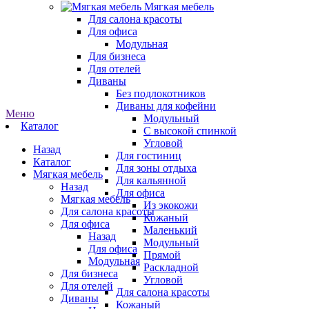
Мягкая мебель
Для салона красоты
Для офиса
Модульная
Для бизнеса
Для отелей
Диваны
Без подлокотников
Диваны для кофейни
Меню
Модульный
Каталог
С высокой спинкой
Угловой
Назад
Для гостиниц
Каталог
Для зоны отдыха
Мягкая мебель
Для кальянной
Назад
Для офиса
Мягкая мебель
Из экокожи
Для салона красоты
Кожаный
Для офиса
Маленький
Назад
Модульный
Для офиса
Прямой
Модульная
Раскладной
Для бизнеса
Угловой
Для отелей
Для салона красоты
Диваны
Кожаный