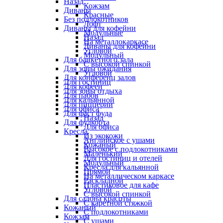
Назад
Кожзам
Диваны
Красные
Без подлокотников
Лофт
Диваны для кофейни
Модульные
Назад
На металлокаркасе
Диваны для кофейни
Угловой
Модульный
Для банкетного зала
С высокой спинкой
Для зоны ожидания
Угловой
Для конференц залов
Для гостиниц
Для кофеен
Для зоны отдыха
Для пабов
Для кальянной
Для пиццерии
Для офиса
Для фаст фуда
Назад
Для фудкорта
Для офиса
Кресла
Из экокожи
Английское с ушами
Кожаный
Высокое с подлокотниками
Маленький
Для гостиниц и отелей
Модульный
Кресла для кальянной
Прямой
На металлическом каркасе
Раскладной
Пластиковое для кафе
Угловой
С высокой спинкой
Для салона красоты
С каретной стяжкой
Кожаный
С подлокотниками
Кожзам
С ушами