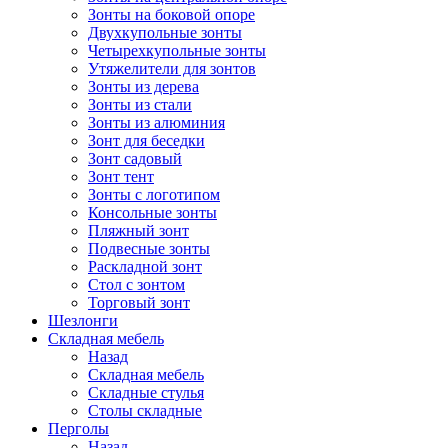
Зонты на боковой опоре
Двухкупольные зонты
Четырехкупольные зонты
Утяжелители для зонтов
Зонты из дерева
Зонты из стали
Зонты из алюминия
Зонт для беседки
Зонт садовый
Зонт тент
Зонты с логотипом
Консольные зонты
Пляжный зонт
Подвесные зонты
Раскладной зонт
Стол с зонтом
Торговый зонт
Шезлонги
Складная мебель
Назад
Складная мебель
Складные стулья
Столы складные
Перголы
Назад