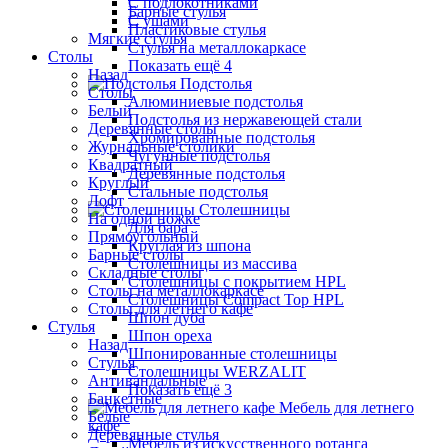
С подлокотниками
Барные стулья
С ушами
Пластиковые стулья
Мягкие стулья
Стулья на металлокаркасе
Столы
Показать ещё 4
Назад
Подстолья
Столы
Алюминиевые подстолья
Белый
Подстолья из нержавеющей стали
Деревянные столы
Хромированные подстолья
Журнальные столики
Чугунные подстолья
Квадратный
Деревянные подстолья
Круглый
Стальные подстолья
Лофт
Столешницы
На одной ножке
Для бара
Прямоугольный
Круглая из шпона
Барные столы
Столешницы из массива
Складные столы
Столешницы с покрытием HPL
Столы на металлокаркасе
Столешницы Сompact Top HPL
Столы для летнего кафе
Шпон дуба
Стулья
Шпон ореха
Назад
Шпонированные столешницы
Стулья
Столешницы WERZALIT
Антивандальные
Показать ещё 3
Банкетные
Мебель для летнего
Белые
кафе
Деревянные стулья
Мебель из искусственного ротанга