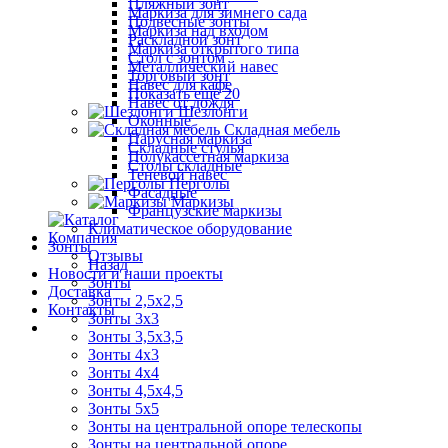
Пляжный зонт
Маркиза для зимнего сада
Подвесные зонты
Маркиза над входом
Раскладной зонт
Маркиза открытого типа
Стол с зонтом
Металлический навес
Торговый зонт
Навес для кафе
Показать ещё 20
Навес от дождя
Шезлонги
Оконные
Складная мебель
Парусная маркиза
Складные стулья
Полукассетная маркиза
Столы складные
Теневой навес
Перголы
Фасадные
Маркизы
Французские маркизы
Климатическое оборудование
Компания
Зонты
Отзывы
Назад
Новости и наши проекты
Зонты
Доставка
Зонты 2,5х2,5
Контакты
Зонты 3х3
Зонты 3,5х3,5
Зонты 4х3
Зонты 4х4
Зонты 4,5х4,5
Зонты 5х5
Зонты на центральной опоре телескопы
Зонты на центральной опоре