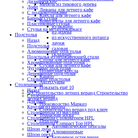
Дизайнерские
Мебель из тикового дерева
Лофт
Диваны для летнего кафе
С подлокотниками
Кресла для летнего кафе
Барные стулья
Комплекты для летнего кафе
Пластиковые стулья
из акации
Стулья на металлокаркасе
из дерева
Подстолья
из искусственного ротанга
Назад
лаунж
Подстолья
садовая
Алюминиевые подстолья
складные
Подстолья из нержавеющей стали
Столы для летнего кафе
Хромированные подстолья
Стулья для летнего кафе
Чугунные подстолья
Подвесные кресла
Деревянные подстолья
Кашпо
Стальные подстолья
Аксессуары
Столешницы
Показать ещё 10
Назад
Строительство
Столешницы
летних веранд
Для бара
Производство Маркиз
Круглая из шпона
Строительство веранд под ключ
Столешницы из массива
Террасная доска
Столешницы с покрытием HPL
Перголы
Столешницы Сompact Top HPL
Автоматические перголы
Шпон дуба
Алюминиевые
Шпон ореха
Безрамное остекление