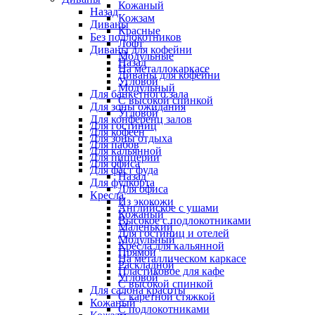
Кожаный
Назад
Кожзам
Диваны
Красные
Без подлокотников
Лофт
Диваны для кофейни
Модульные
Назад
На металлокаркасе
Диваны для кофейни
Угловой
Модульный
Для банкетного зала
С высокой спинкой
Для зоны ожидания
Угловой
Для конференц залов
Для гостиниц
Для кофеен
Для зоны отдыха
Для пабов
Для кальянной
Для пиццерии
Для офиса
Для фаст фуда
Назад
Для фудкорта
Для офиса
Кресла
Из экокожи
Английское с ушами
Кожаный
Высокое с подлокотниками
Маленький
Для гостиниц и отелей
Модульный
Кресла для кальянной
Прямой
На металлическом каркасе
Раскладной
Пластиковое для кафе
Угловой
С высокой спинкой
Для салона красоты
С каретной стяжкой
Кожаный
С подлокотниками