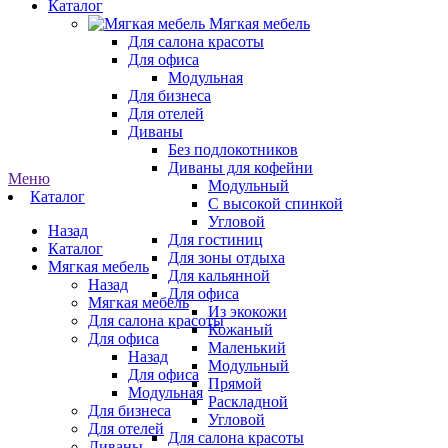
Каталог
Мягкая мебель
Для салона красоты
Для офиса
Модульная
Для бизнеса
Для отелей
Диваны
Без подлокотников
Диваны для кофейни
Меню
Модульный
Каталог
С высокой спинкой
Угловой
Назад
Для гостиниц
Каталог
Для зоны отдыха
Мягкая мебель
Для кальянной
Назад
Для офиса
Мягкая мебель
Из экокожи
Для салона красоты
Кожаный
Для офиса
Маленький
Назад
Модульный
Для офиса
Прямой
Модульная
Раскладной
Для бизнеса
Угловой
Для отелей
Для салона красоты
Диваны