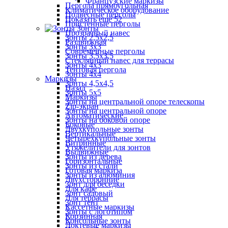
Французские маркизы
Пергола прямоугольная
Климатическое оборудование
Подвесные перголы
Показать ещё 52
Пристенные перголы
Зонты
Прозрачный навес
Зонты 2,5х2,5
Раздвижная
Зонты 3х3
Современные перголы
Зонты 3,5х3,5
Стеклянный навес для террасы
Зонты 4х3
Тентовая пергола
Зонты 4х4
Маркизы
Зонты 4,5х4,5
Назад
Зонты 5х5
Маркизы
Зонты на центральной опоре телескопы
Zip-экран
Зонты на центральной опоре
Автоматические
Зонты на боковой опоре
Боковые
Двухкупольные зонты
Вертикальные
Четырехкупольные зонты
Витринные
Утяжелители для зонтов
Выдвижные
Зонты из дерева
Горизонтальные
Зонты из стали
Готовая маркиза
Зонты из алюминия
Двухсторонние
Зонт для беседки
Для кафе
Зонт садовый
Для террасы
Зонт тент
Кассетные маркизы
Зонты с логотипом
Корзинная
Консольные зонты
Локтевые маркизы