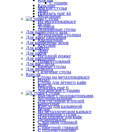
Кожзам
С ушами
Красные
Мягкие стулья
Лофт
Показать ещё 44
Модульные
Столы
На металлокаркасе
Белый
Угловой
Деревянные столы
Для банкетного зала
Журнальные столики
Для зоны ожидания
Квадратный
Для конференц залов
Круглый
Для кофеен
Лофт
Для пабов
На одной ножке
Для пиццерии
Прямоугольный
Для фаст фуда
Барные столы
Для фудкорта
Складные столы
Кресла
Столы на металлокаркасе
Назад
Столы для летнего кафе
Кресла
Показать ещё 6
Английское с ушами
Стулья
Высокое с подлокотниками
Антивандальные
Для гостиниц и отелей
Банкетные
Кресла для кальянной
Белые
На металлическом каркасе
Деревянные стулья
Пластиковое для кафе
Дизайнерские
С высокой спинкой
Лофт
С каретной стяжкой
С подлокотниками