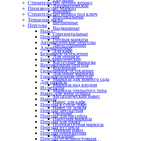
Строительство летних веранд
Автоматические
Производство Маркиз
Боковые
Строительство веранд под ключ
Вертикальные
Террасная доска
Витринные
Перголы
Выдвижные
Назад
Горизонтальные
Перголы
Готовая маркиза
Автоматические перголы
Двухсторонние
Алюминиевые
Для кафе
Безрамное остекление
Для террасы
Биоклиматические
Кассетные маркизы
Вертикальная пергола
Корзинная
Гильотинное остекление
Локтевые маркизы
Горизонтальная пергола
Маркиза для зимнего сада
Для террасы
Маркиза над входом
Из металла
Маркиза открытого типа
Навес для зоны отдыха
Металлический навес
Навесы
Навес для кафе
Пергола в стиле лофт
Навес от дождя
Пергола двускатная
Оконные
Пергола для бассейна
Парусная маркиза
Пергола для парка
Полукассетная маркиза
Пергола из стекла
Теневой навес
Пергола односкатная
Фасадные
Пергола отдельностоящая