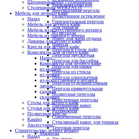
Шпонированные столешницы
Биоклиматические
Столешницы WERZALIT
Вертикальная пергола
Мебель для летнего кафе
Гильотинное остекление
Назад
Горизонтальная пергола
Мебель для летнего кафе
Для террасы
Мебель из искусственного ротанга
Из металла
Мебель из тикового дерева
Навес для зоны отдыха
Диваны для летнего кафе
Навесы
Кресла для летнего кафе
Пергола в стиле лофт
Комплекты для летнего кафе
Пергола двускатная
Назад
Пергола для бассейна
Комплекты для летнего кафе
Пергола для парка
из акации
Пергола из стекла
из дерева
Пергола односкатная
из искусственного ротанга
Пергола отдельностоящая
лаунж
Пергола прямоугольная
садовая
Подвесные перголы
складные
Пристенные перголы
Столы для летнего кафе
Прозрачный навес
Стулья для летнего кафе
Раздвижная
Подвесные кресла
Современные перголы
Кашпо
Стеклянный навес для террасы
Аксессуары
Тентовая пергола
Строительство летних веранд
Маркизы
Назад
Zip-экран