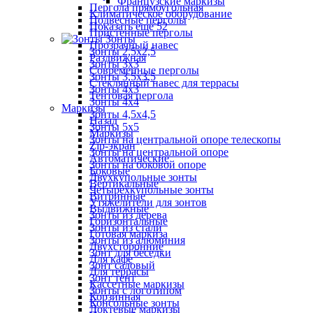
Французские маркизы
Пергола прямоугольная
Климатическое оборудование
Подвесные перголы
Показать ещё 52
Пристенные перголы
Зонты
Прозрачный навес
Зонты 2,5х2,5
Раздвижная
Зонты 3х3
Современные перголы
Зонты 3,5х3,5
Стеклянный навес для террасы
Зонты 4х3
Тентовая пергола
Зонты 4х4
Маркизы
Зонты 4,5х4,5
Назад
Зонты 5х5
Маркизы
Зонты на центральной опоре телескопы
Zip-экран
Зонты на центральной опоре
Автоматические
Зонты на боковой опоре
Боковые
Двухкупольные зонты
Вертикальные
Четырехкупольные зонты
Витринные
Утяжелители для зонтов
Выдвижные
Зонты из дерева
Горизонтальные
Зонты из стали
Готовая маркиза
Зонты из алюминия
Двухсторонние
Зонт для беседки
Для кафе
Зонт садовый
Для террасы
Зонт тент
Кассетные маркизы
Зонты с логотипом
Корзинная
Консольные зонты
Локтевые маркизы