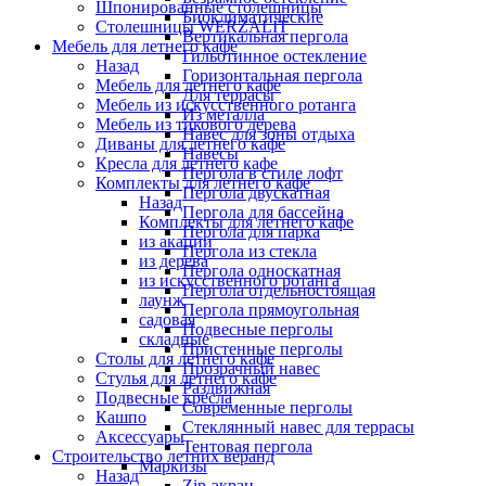
Шпонированные столешницы
Биоклиматические
Столешницы WERZALIT
Вертикальная пергола
Мебель для летнего кафе
Гильотинное остекление
Назад
Горизонтальная пергола
Мебель для летнего кафе
Для террасы
Мебель из искусственного ротанга
Из металла
Мебель из тикового дерева
Навес для зоны отдыха
Диваны для летнего кафе
Навесы
Кресла для летнего кафе
Пергола в стиле лофт
Комплекты для летнего кафе
Пергола двускатная
Назад
Пергола для бассейна
Комплекты для летнего кафе
Пергола для парка
из акации
Пергола из стекла
из дерева
Пергола односкатная
из искусственного ротанга
Пергола отдельностоящая
лаунж
Пергола прямоугольная
садовая
Подвесные перголы
складные
Пристенные перголы
Столы для летнего кафе
Прозрачный навес
Стулья для летнего кафе
Раздвижная
Подвесные кресла
Современные перголы
Кашпо
Стеклянный навес для террасы
Аксессуары
Тентовая пергола
Строительство летних веранд
Маркизы
Назад
Zip-экран