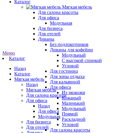
Каталог
Мягкая мебель
Для салона красоты
Для офиса
Модульная
Для бизнеса
Для отелей
Диваны
Без подлокотников
Диваны для кофейни
Меню
Модульный
Каталог
С высокой спинкой
Угловой
Назад
Для гостиниц
Каталог
Для зоны отдыха
Мягкая мебель
Для кальянной
Назад
Для офиса
Мягкая мебель
Из экокожи
Для салона красоты
Кожаный
Для офиса
Маленький
Назад
Модульный
Для офиса
Прямой
Модульная
Раскладной
Для бизнеса
Угловой
Для отелей
Для салона красоты
Диваны