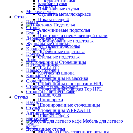
С подлокотниками
Барные стулья
С ушами
Пластиковые стулья
Мягкие стулья
Стулья на металлокаркасе
Столы
Показать ещё 4
Назад
Подстолья
Столы
Алюминиевые подстолья
Белый
Подстолья из нержавеющей стали
Деревянные столы
Хромированные подстолья
Журнальные столики
Чугунные подстолья
Квадратный
Деревянные подстолья
Круглый
Стальные подстолья
Лофт
Столешницы
На одной ножке
Для бара
Прямоугольный
Круглая из шпона
Барные столы
Столешницы из массива
Складные столы
Столешницы с покрытием HPL
Столы на металлокаркасе
Столешницы Сompact Top HPL
Столы для летнего кафе
Шпон дуба
Стулья
Шпон ореха
Назад
Шпонированные столешницы
Стулья
Столешницы WERZALIT
Антивандальные
Показать ещё 3
Банкетные
Мебель для летнего
Белые
кафе
Деревянные стулья
Мебель из искусственного ротанга