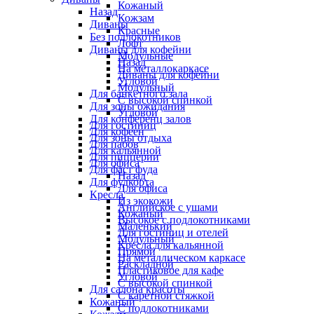
Кожаный
Назад
Кожзам
Диваны
Красные
Без подлокотников
Лофт
Диваны для кофейни
Модульные
Назад
На металлокаркасе
Диваны для кофейни
Угловой
Модульный
Для банкетного зала
С высокой спинкой
Для зоны ожидания
Угловой
Для конференц залов
Для гостиниц
Для кофеен
Для зоны отдыха
Для пабов
Для кальянной
Для пиццерии
Для офиса
Для фаст фуда
Назад
Для фудкорта
Для офиса
Кресла
Из экокожи
Английское с ушами
Кожаный
Высокое с подлокотниками
Маленький
Для гостиниц и отелей
Модульный
Кресла для кальянной
Прямой
На металлическом каркасе
Раскладной
Пластиковое для кафе
Угловой
С высокой спинкой
Для салона красоты
С каретной стяжкой
Кожаный
С подлокотниками