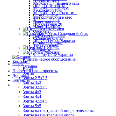
Пляжный зонт
Маркиза для зимнего сада
Подвесные зонты
Маркиза над входом
Раскладной зонт
Маркиза открытого типа
Стол с зонтом
Металлический навес
Торговый зонт
Навес для кафе
Показать ещё 20
Навес от дождя
Шезлонги
Оконные
Складная мебель
Парусная маркиза
Складные стулья
Полукассетная маркиза
Столы складные
Теневой навес
Перголы
Фасадные
Маркизы
Французские маркизы
Климатическое оборудование
Компания
Зонты
Отзывы
Назад
Новости и наши проекты
Зонты
Доставка
Зонты 2,5х2,5
Контакты
Зонты 3х3
Зонты 3,5х3,5
Зонты 4х3
Зонты 4х4
Зонты 4,5х4,5
Зонты 5х5
Зонты на центральной опоре телескопы
Зонты на центральной опоре