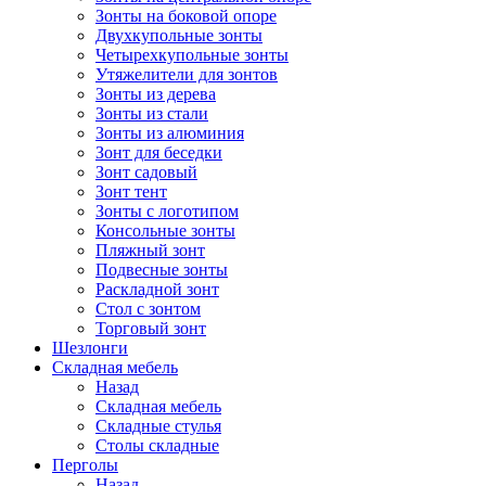
Зонты на боковой опоре
Двухкупольные зонты
Четырехкупольные зонты
Утяжелители для зонтов
Зонты из дерева
Зонты из стали
Зонты из алюминия
Зонт для беседки
Зонт садовый
Зонт тент
Зонты с логотипом
Консольные зонты
Пляжный зонт
Подвесные зонты
Раскладной зонт
Стол с зонтом
Торговый зонт
Шезлонги
Складная мебель
Назад
Складная мебель
Складные стулья
Столы складные
Перголы
Назад