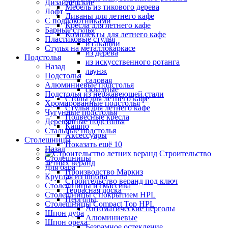
Дизайнерские
Мебель из тикового дерева
Лофт
Диваны для летнего кафе
С подлокотниками
Кресла для летнего кафе
Барные стулья
Комплекты для летнего кафе
Пластиковые стулья
из акации
Стулья на металлокаркасе
из дерева
Подстолья
из искусственного ротанга
Назад
лаунж
Подстолья
садовая
Алюминиевые подстолья
складные
Подстолья из нержавеющей стали
Столы для летнего кафе
Хромированные подстолья
Стулья для летнего кафе
Чугунные подстолья
Подвесные кресла
Деревянные подстолья
Кашпо
Стальные подстолья
Аксессуары
Столешницы
Показать ещё 10
Назад
Строительство
Столешницы
летних веранд
Для бара
Производство Маркиз
Круглая из шпона
Строительство веранд под ключ
Столешницы из массива
Террасная доска
Столешницы с покрытием HPL
Перголы
Столешницы Сompact Top HPL
Автоматические перголы
Шпон дуба
Алюминиевые
Шпон ореха
Безрамное остекление