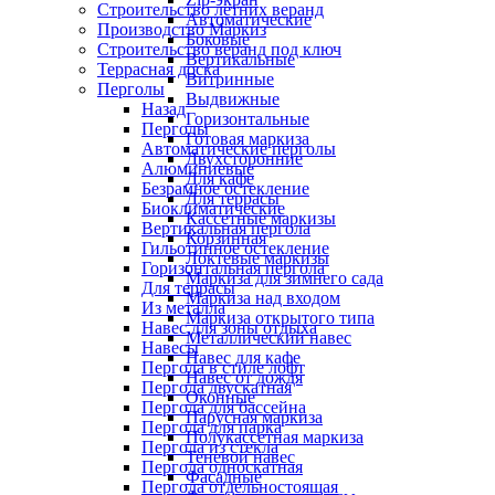
Строительство летних веранд
Автоматические
Производство Маркиз
Боковые
Строительство веранд под ключ
Вертикальные
Террасная доска
Витринные
Перголы
Выдвижные
Назад
Горизонтальные
Перголы
Готовая маркиза
Автоматические перголы
Двухсторонние
Алюминиевые
Для кафе
Безрамное остекление
Для террасы
Биоклиматические
Кассетные маркизы
Вертикальная пергола
Корзинная
Гильотинное остекление
Локтевые маркизы
Горизонтальная пергола
Маркиза для зимнего сада
Для террасы
Маркиза над входом
Из металла
Маркиза открытого типа
Навес для зоны отдыха
Металлический навес
Навесы
Навес для кафе
Пергола в стиле лофт
Навес от дождя
Пергола двускатная
Оконные
Пергола для бассейна
Парусная маркиза
Пергола для парка
Полукассетная маркиза
Пергола из стекла
Теневой навес
Пергола односкатная
Фасадные
Пергола отдельностоящая