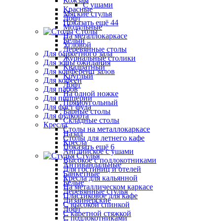
Кожзам
С ушами
Красные
Мягкие стулья
Лофт
Показать ещё 44
Модульные
Столы
На металлокаркасе
Белый
Угловой
Деревянные столы
Для банкетного зала
Журнальные столики
Для зоны ожидания
Квадратный
Для конференц залов
Круглый
Для кофеен
Лофт
Для пабов
На одной ножке
Для пиццерии
Прямоугольный
Для фаст фуда
Барные столы
Для фудкорта
Складные столы
Кресла
Столы на металлокаркасе
Назад
Столы для летнего кафе
Кресла
Показать ещё 6
Английское с ушами
Стулья
Высокое с подлокотниками
Антивандальные
Для гостиниц и отелей
Банкетные
Кресла для кальянной
Белые
На металлическом каркасе
Деревянные стулья
Пластиковое для кафе
Дизайнерские
С высокой спинкой
Лофт
С каретной стяжкой
С подлокотниками