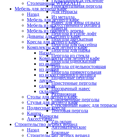
Гильотинное остекление
Столешницы WERZALIT
Горизонтальная пергола
Мебель для летнего кафе
Для террасы
Назад
Из металла
Мебель для летнего кафе
Навес для зоны отдыха
Мебель из искусственного ротанга
Навесы
Мебель из тикового дерева
Пергола в стиле лофт
Диваны для летнего кафе
Пергола двускатная
Кресла для летнего кафе
Пергола для бассейна
Комплекты для летнего кафе
Пергола для парка
Назад
Пергола из стекла
Комплекты для летнего кафе
Пергола односкатная
из акации
Пергола отдельностоящая
из дерева
Пергола прямоугольная
из искусственного ротанга
Подвесные перголы
лаунж
Пристенные перголы
садовая
Прозрачный навес
складные
Раздвижная
Столы для летнего кафе
Современные перголы
Стулья для летнего кафе
Стеклянный навес для террасы
Подвесные кресла
Тентовая пергола
Кашпо
Маркизы
Аксессуары
Zip-экран
Строительство летних веранд
Автоматические
Назад
Боковые
Строительство летних веранд