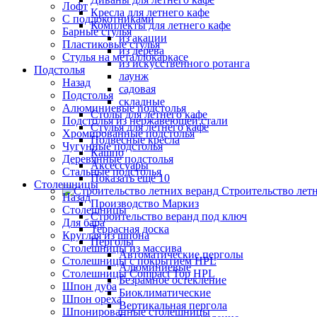
Лофт
Кресла для летнего кафе
С подлокотниками
Комплекты для летнего кафе
Барные стулья
из акации
Пластиковые стулья
из дерева
Стулья на металлокаркасе
из искусственного ротанга
Подстолья
лаунж
Назад
садовая
Подстолья
складные
Алюминиевые подстолья
Столы для летнего кафе
Подстолья из нержавеющей стали
Стулья для летнего кафе
Хромированные подстолья
Подвесные кресла
Чугунные подстолья
Кашпо
Деревянные подстолья
Аксессуары
Стальные подстолья
Показать ещё 10
Столешницы
Строительство лет
Назад
Производство Маркиз
Столешницы
Строительство веранд под ключ
Для бара
Террасная доска
Круглая из шпона
Перголы
Столешницы из массива
Автоматические перголы
Столешницы с покрытием HPL
Алюминиевые
Столешницы Сompact Top HPL
Безрамное остекление
Шпон дуба
Биоклиматические
Шпон ореха
Вертикальная пергола
Шпонированные столешницы