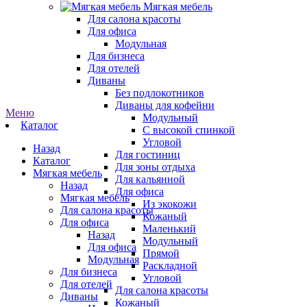
Мягкая мебель
Для салона красоты
Для офиса
Модульная
Для бизнеса
Для отелей
Диваны
Без подлокотников
Диваны для кофейни
Меню
Модульный
Каталог
С высокой спинкой
Угловой
Назад
Для гостиниц
Каталог
Для зоны отдыха
Мягкая мебель
Для кальянной
Назад
Для офиса
Мягкая мебель
Из экокожи
Для салона красоты
Кожаный
Для офиса
Маленький
Назад
Модульный
Для офиса
Прямой
Модульная
Раскладной
Для бизнеса
Угловой
Для отелей
Для салона красоты
Диваны
Кожаный