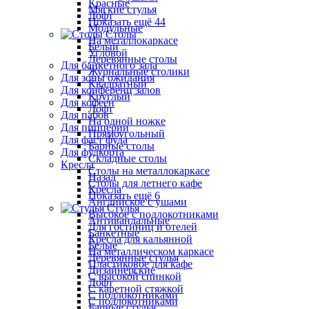
Красные
Мягкие стулья
Лофт
Показать ещё 44
Модульные
Столы
На металлокаркасе
Белый
Угловой
Деревянные столы
Для банкетного зала
Журнальные столики
Для зоны ожидания
Квадратный
Для конференц залов
Круглый
Для кофеен
Лофт
Для пабов
На одной ножке
Для пиццерии
Прямоугольный
Для фаст фуда
Барные столы
Для фудкорта
Складные столы
Кресла
Столы на металлокаркасе
Назад
Столы для летнего кафе
Кресла
Показать ещё 6
Английское с ушами
Стулья
Высокое с подлокотниками
Антивандальные
Для гостиниц и отелей
Банкетные
Кресла для кальянной
Белые
На металлическом каркасе
Деревянные стулья
Пластиковое для кафе
Дизайнерские
С высокой спинкой
Лофт
С каретной стяжкой
С подлокотниками
С подлокотниками
Барные стулья