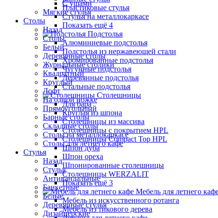
С ушами
Пластиковые стулья
Мягкие стулья
Стулья на металлокаркасе
Столы
Показать ещё 4
Назад
Подстолья
Столы
Алюминиевые подстолья
Белый
Подстолья из нержавеющей стали
Деревянные столы
Хромированные подстолья
Журнальные столики
Чугунные подстолья
Квадратный
Деревянные подстолья
Круглый
Стальные подстолья
Лофт
Столешницы
На одной ножке
Для бара
Прямоугольный
Круглая из шпона
Барные столы
Столешницы из массива
Складные столы
Столешницы с покрытием HPL
Столы на металлокаркасе
Столешницы Сompact Top HPL
Столы для летнего кафе
Шпон дуба
Стулья
Шпон ореха
Назад
Шпонированные столешницы
Стулья
Столешницы WERZALIT
Антивандальные
Показать ещё 3
Банкетные
Мебель для летнего каф
Белые
Мебель из искусственного ротанга
Деревянные стулья
Мебель из тикового дерева
Дизайнерские
Диваны для летнего кафе