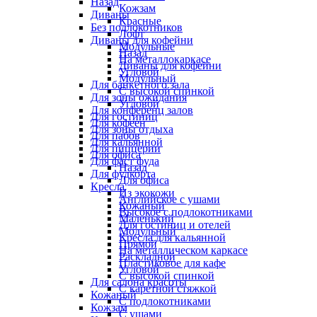
Назад
Кожзам
Диваны
Красные
Без подлокотников
Лофт
Диваны для кофейни
Модульные
Назад
На металлокаркасе
Диваны для кофейни
Угловой
Модульный
Для банкетного зала
С высокой спинкой
Для зоны ожидания
Угловой
Для конференц залов
Для гостиниц
Для кофеен
Для зоны отдыха
Для пабов
Для кальянной
Для пиццерии
Для офиса
Для фаст фуда
Назад
Для фудкорта
Для офиса
Кресла
Из экокожи
Английское с ушами
Кожаный
Высокое с подлокотниками
Маленький
Для гостиниц и отелей
Модульный
Кресла для кальянной
Прямой
На металлическом каркасе
Раскладной
Пластиковое для кафе
Угловой
С высокой спинкой
Для салона красоты
С каретной стяжкой
Кожаный
С подлокотниками
Кожзам
С ушами