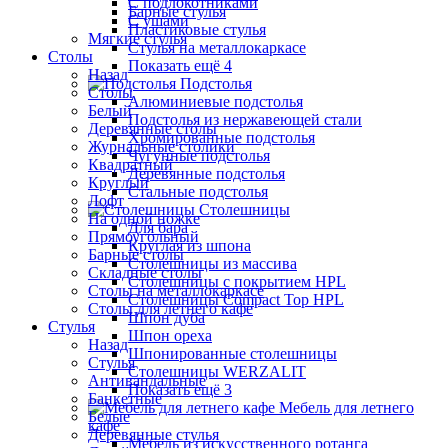
С подлокотниками
Барные стулья
С ушами
Пластиковые стулья
Мягкие стулья
Стулья на металлокаркасе
Столы
Показать ещё 4
Назад
Подстолья
Столы
Алюминиевые подстолья
Белый
Подстолья из нержавеющей стали
Деревянные столы
Хромированные подстолья
Журнальные столики
Чугунные подстолья
Квадратный
Деревянные подстолья
Круглый
Стальные подстолья
Лофт
Столешницы
На одной ножке
Для бара
Прямоугольный
Круглая из шпона
Барные столы
Столешницы из массива
Складные столы
Столешницы с покрытием HPL
Столы на металлокаркасе
Столешницы Сompact Top HPL
Столы для летнего кафе
Шпон дуба
Стулья
Шпон ореха
Назад
Шпонированные столешницы
Стулья
Столешницы WERZALIT
Антивандальные
Показать ещё 3
Банкетные
Мебель для летнего
Белые
кафе
Деревянные стулья
Мебель из искусственного ротанга