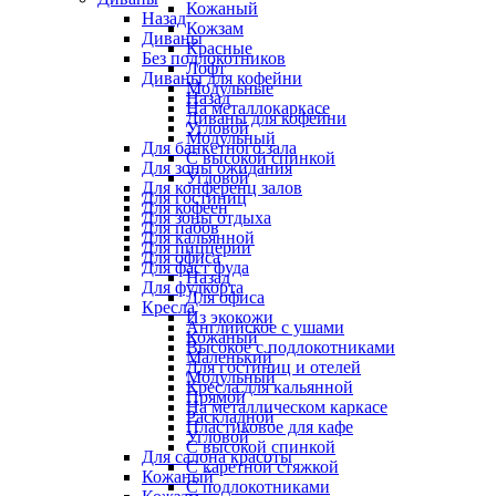
Кожаный
Назад
Кожзам
Диваны
Красные
Без подлокотников
Лофт
Диваны для кофейни
Модульные
Назад
На металлокаркасе
Диваны для кофейни
Угловой
Модульный
Для банкетного зала
С высокой спинкой
Для зоны ожидания
Угловой
Для конференц залов
Для гостиниц
Для кофеен
Для зоны отдыха
Для пабов
Для кальянной
Для пиццерии
Для офиса
Для фаст фуда
Назад
Для фудкорта
Для офиса
Кресла
Из экокожи
Английское с ушами
Кожаный
Высокое с подлокотниками
Маленький
Для гостиниц и отелей
Модульный
Кресла для кальянной
Прямой
На металлическом каркасе
Раскладной
Пластиковое для кафе
Угловой
С высокой спинкой
Для салона красоты
С каретной стяжкой
Кожаный
С подлокотниками