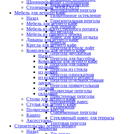
Шпонированные столешницы
Биоклиматические
Столешницы WERZALIT
Вертикальная пергола
Мебель для летнего кафе
Гильотинное остекление
Назад
Горизонтальная пергола
Мебель для летнего кафе
Для террасы
Мебель из искусственного ротанга
Из металла
Мебель из тикового дерева
Навес для зоны отдыха
Диваны для летнего кафе
Навесы
Кресла для летнего кафе
Пергола в стиле лофт
Комплекты для летнего кафе
Пергола двускатная
Назад
Пергола для бассейна
Комплекты для летнего кафе
Пергола для парка
из акации
Пергола из стекла
из дерева
Пергола односкатная
из искусственного ротанга
Пергола отдельностоящая
лаунж
Пергола прямоугольная
садовая
Подвесные перголы
складные
Пристенные перголы
Столы для летнего кафе
Прозрачный навес
Стулья для летнего кафе
Раздвижная
Подвесные кресла
Современные перголы
Кашпо
Стеклянный навес для террасы
Аксессуары
Тентовая пергола
Строительство летних веранд
Маркизы
Назад
Zip-экран