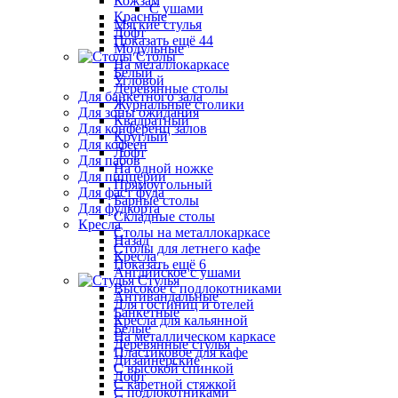
Кожзам
С ушами
Красные
Мягкие стулья
Лофт
Показать ещё 44
Модульные
Столы
На металлокаркасе
Белый
Угловой
Деревянные столы
Для банкетного зала
Журнальные столики
Для зоны ожидания
Квадратный
Для конференц залов
Круглый
Для кофеен
Лофт
Для пабов
На одной ножке
Для пиццерии
Прямоугольный
Для фаст фуда
Барные столы
Для фудкорта
Складные столы
Кресла
Столы на металлокаркасе
Назад
Столы для летнего кафе
Кресла
Показать ещё 6
Английское с ушами
Стулья
Высокое с подлокотниками
Антивандальные
Для гостиниц и отелей
Банкетные
Кресла для кальянной
Белые
На металлическом каркасе
Деревянные стулья
Пластиковое для кафе
Дизайнерские
С высокой спинкой
Лофт
С каретной стяжкой
С подлокотниками