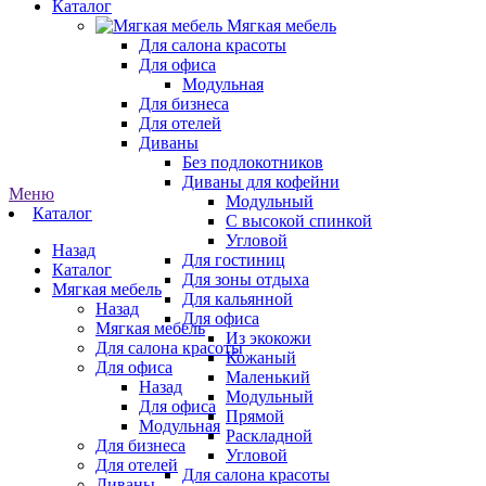
Каталог
Мягкая мебель
Для салона красоты
Для офиса
Модульная
Для бизнеса
Для отелей
Диваны
Без подлокотников
Диваны для кофейни
Меню
Модульный
Каталог
С высокой спинкой
Угловой
Назад
Для гостиниц
Каталог
Для зоны отдыха
Мягкая мебель
Для кальянной
Назад
Для офиса
Мягкая мебель
Из экокожи
Для салона красоты
Кожаный
Для офиса
Маленький
Назад
Модульный
Для офиса
Прямой
Модульная
Раскладной
Для бизнеса
Угловой
Для отелей
Для салона красоты
Диваны