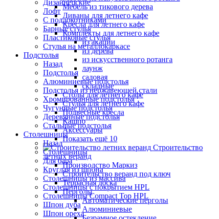
Дизайнерские
Мебель из тикового дерева
Лофт
Диваны для летнего кафе
С подлокотниками
Кресла для летнего кафе
Барные стулья
Комплекты для летнего кафе
Пластиковые стулья
из акации
Стулья на металлокаркасе
из дерева
Подстолья
из искусственного ротанга
Назад
лаунж
Подстолья
садовая
Алюминиевые подстолья
складные
Подстолья из нержавеющей стали
Столы для летнего кафе
Хромированные подстолья
Стулья для летнего кафе
Чугунные подстолья
Подвесные кресла
Деревянные подстолья
Кашпо
Стальные подстолья
Аксессуары
Столешницы
Показать ещё 10
Назад
Строительство
Столешницы
летних веранд
Для бара
Производство Маркиз
Круглая из шпона
Строительство веранд под ключ
Столешницы из массива
Террасная доска
Столешницы с покрытием HPL
Перголы
Столешницы Сompact Top HPL
Автоматические перголы
Шпон дуба
Алюминиевые
Шпон ореха
Безрамное остекление