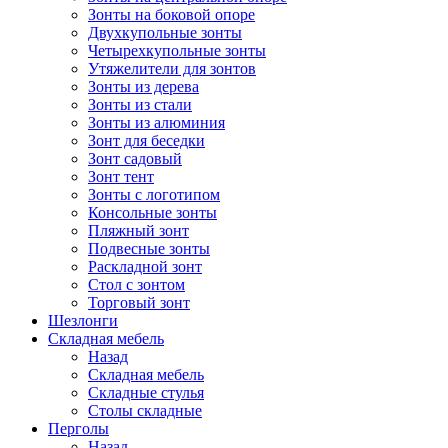
Зонты на боковой опоре
Двухкупольные зонты
Четырехкупольные зонты
Утяжелители для зонтов
Зонты из дерева
Зонты из стали
Зонты из алюминия
Зонт для беседки
Зонт садовый
Зонт тент
Зонты с логотипом
Консольные зонты
Пляжный зонт
Подвесные зонты
Раскладной зонт
Стол с зонтом
Торговый зонт
Шезлонги
Складная мебель
Назад
Складная мебель
Складные стулья
Столы складные
Перголы
Назад