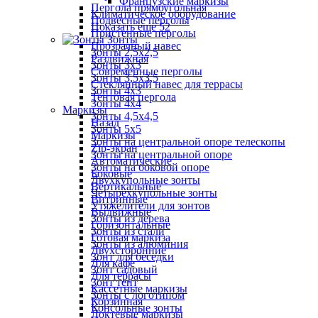
Французские маркизы
Пергола прямоугольная
Климатическое оборудование
Подвесные перголы
Показать ещё 52
Пристенные перголы
Зонты
Прозрачный навес
Зонты 2,5х2,5
Раздвижная
Зонты 3х3
Современные перголы
Зонты 3,5х3,5
Стеклянный навес для террасы
Зонты 4х3
Тентовая пергола
Зонты 4х4
Маркизы
Зонты 4,5х4,5
Назад
Зонты 5х5
Маркизы
Зонты на центральной опоре телескопы
Zip-экран
Зонты на центральной опоре
Автоматические
Зонты на боковой опоре
Боковые
Двухкупольные зонты
Вертикальные
Четырехкупольные зонты
Витринные
Утяжелители для зонтов
Выдвижные
Зонты из дерева
Горизонтальные
Зонты из стали
Готовая маркиза
Зонты из алюминия
Двухсторонние
Зонт для беседки
Для кафе
Зонт садовый
Для террасы
Зонт тент
Кассетные маркизы
Зонты с логотипом
Корзинная
Консольные зонты
Локтевые маркизы