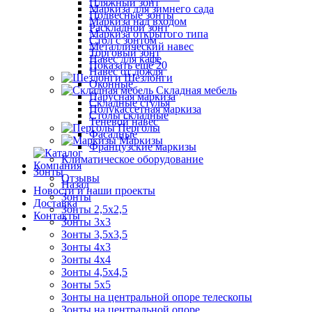
Пляжный зонт
Маркиза для зимнего сада
Подвесные зонты
Маркиза над входом
Раскладной зонт
Маркиза открытого типа
Стол с зонтом
Металлический навес
Торговый зонт
Навес для кафе
Показать ещё 20
Навес от дождя
Шезлонги
Оконные
Складная мебель
Парусная маркиза
Складные стулья
Полукассетная маркиза
Столы складные
Теневой навес
Перголы
Фасадные
Маркизы
Французские маркизы
Климатическое оборудование
Компания
Зонты
Отзывы
Назад
Новости и наши проекты
Зонты
Доставка
Зонты 2,5х2,5
Контакты
Зонты 3х3
Зонты 3,5х3,5
Зонты 4х3
Зонты 4х4
Зонты 4,5х4,5
Зонты 5х5
Зонты на центральной опоре телескопы
Зонты на центральной опоре