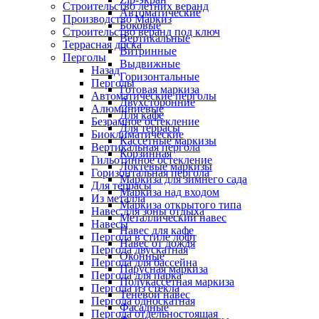
Строительство летних веранд
Автоматические
Производство Маркиз
Боковые
Строительство веранд под ключ
Вертикальные
Террасная доска
Витринные
Перголы
Выдвижные
Назад
Горизонтальные
Перголы
Готовая маркиза
Автоматические перголы
Двухсторонние
Алюминиевые
Для кафе
Безрамное остекление
Для террасы
Биоклиматические
Кассетные маркизы
Вертикальная пергола
Корзинная
Гильотинное остекление
Локтевые маркизы
Горизонтальная пергола
Маркиза для зимнего сада
Для террасы
Маркиза над входом
Из металла
Маркиза открытого типа
Навес для зоны отдыха
Металлический навес
Навесы
Навес для кафе
Пергола в стиле лофт
Навес от дождя
Пергола двускатная
Оконные
Пергола для бассейна
Парусная маркиза
Пергола для парка
Полукассетная маркиза
Пергола из стекла
Теневой навес
Пергола односкатная
Фасадные
Пергола отдельностоящая